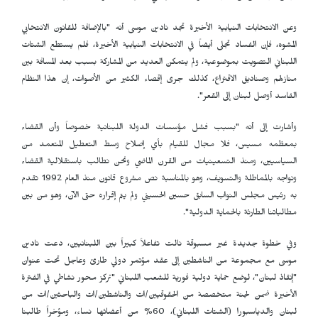
وعن الانتخابات النيابية الأخيرة تجد نادين موسى أنه "بالإضافة للقانون الانتخابي
المشوه، فإن الفساد تجلى أيضاً في الانتخابات النيابية الأخيرة، فلم يستطع الشتات
اللبناني التصويت بموضوعية، ولم يتمكن العديد من المشاركة بسبب بعد المسافة بين
منازلهم وصناديق الاقتراع، كذلك جرى إقصاء الكثير من الأصوات، إن هذا النظام
الفاسد أوصل لبنان إلى القعر".
وأشارت إلى أنه "بسبب فشل مؤسسات الدولة اللبنانية خصوصاً وأن القضاء
بمعظمه مسيس، فلا مجال للقيام بأي إصلاح وسط التعطيل المتعمد من
السياسيين، ومنذ التسعينيات من القرن الماضي ونحن نطالب باستقلالية القضاء
ونواجه بالمماطلة والتسويف، وهو بالمناسبة نص مشروع قانون منذ العام 1992 تقدم
به رئيس مجلس النواب السابق حسين الحسيني ولم يتم إقراره حتى الآن، وهو من بين
مطالباتنا الطارئة بالحماية الدولية".
وفي خطوة جديدة غير مسبوقة نالت تفاعلاً كبيراً بين اللبنانيين، دعت نادين
موسى مع مجموعة من الناشطين إلى عقد مؤتمر دولي طارئ وعاجل تحت عنوان
"إنقاذ لبنان"، لوضع حماية دولية فورية للشعب اللبناني "تركز محور نشاطي في الفترة
الأخيرة ضمن لجنة متخصصة من الحقوقيين/ات والناشطين/ات والباحثين/ات من
لبنان والدياسبورا (الشتات اللبناني)، 60% من أعضائها نساء، ومؤخراً طالبنا