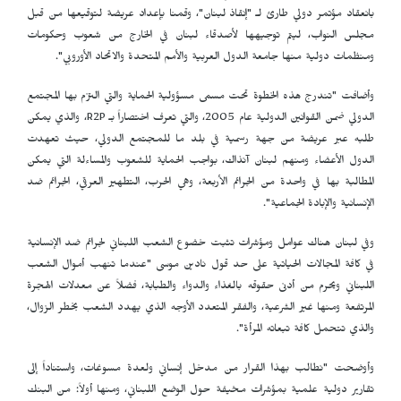
بانعقاد مؤتمر دولي طارئ لـ "إنقاذ لبنان"، وقمنا بإعداد عريضة لتوقيعها من قبل
مجلس النواب، ليتم توجيهها لأصدقاء لبنان في الخارج من شعوب وحكومات
ومنظمات دولية منها جامعة الدول العربية والأمم المتحدة والاتحاد الأوروبي".
وأضافت "تندرج هذه الخطوة تحت مسمى مسؤولية الحماية والتي التزم بها المجتمع
الدولي ضمن القوانين الدولية عام 2005، والتي تعرف اختصاراً بـ
R2P
، والذي يمكن
طلبه عبر عريضة من جهة رسمية في بلد ما للمجتمع الدولي، حيث تعهدت
الدول الأعضاء ومنهم لبنان آنذاك، بواجب الحماية للشعوب والمساءلة التي يمكن
المطالبة بها في واحدة من الجرائم الأربعة، وهي الحرب، التطهير العرقي، الجرائم ضد
الإنسانية والإبادة الجماعية".
وفي لبنان هناك عوامل ومؤشرات تثبت خضوع الشعب اللبناني لجرائم ضد الإنسانية
في كافة المجالات الحياتية على حد قول نادين موسى "عندما تنهب أموال الشعب
اللبناني ويحرم من أدنى حقوقه بالغذاء والدواء والطبابة، فضلاً عن معدلات الهجرة
المرتفعة ومنها غير الشرعية، والفقر المتعدد الأوجه الذي يهدد الشعب بخطر الزوال،
والذي تتحمل كافة تبعاته المرأة".
وأوضحت "نطالب بهذا القرار من مدخل إنساني ولعدة مسوغات، واستناداً إلى
تقارير دولية علمية بمؤشرات مخيفة حول الوضع اللبناني، ومنها أولاً: من البنك