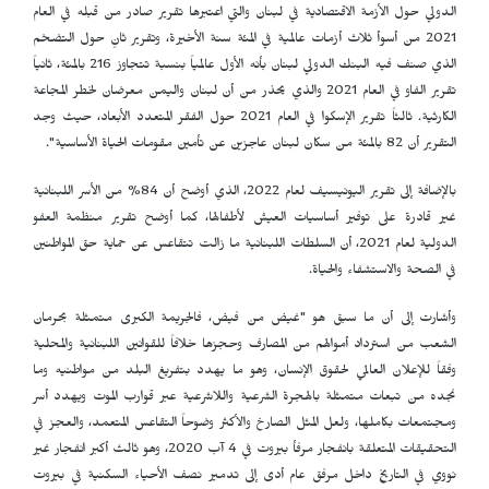
الدولي حول الأزمة الاقتصادية في لبنان والتي اعتبرها تقرير صادر من قبله في العام
2021 من أسوأ ثلاث أزمات عالمية في المئة سنة الأخيرة، وتقرير ثانٍ حول التضخم
الذي صنف فيه البنك الدولي لبنان بأنه الأول عالمياً بنسبة تتجاوز 216 بالمئة، ثانياً
تقرير الفاو في العام 2021 والذي يحذر من أن لبنان واليمن معرضان لخطر المجاعة
الكارثية. ثالثاً تقرير الإسكوا في العام 2021 حول الفقر المتعدد الأبعاد، حيث وجد
التقرير أن 82 بالمئة من سكان لبنان عاجزين عن تأمين مقومات الحياة الأساسية".
بالإضافة إلى تقرير اليونيسيف لعام 2022، الذي أوضح أن 84% من الأسر اللبنانية
غير قادرة على توفير أساسيات العيش لأطفالها، كما أوضح تقرير منظمة العفو
الدولية لعام 2021، أن السلطات اللبنانية ما زالت تتقاعس عن حماية حق المواطنين
في الصحة والاستشفاء والحياة.
وأشارت إلى أن ما سبق هو "غيض من فيض، فالجريمة الكبرى متمثلة بحرمان
الشعب من استرداد أموالهم من المصارف وحجزها خلافاً للقوانين اللبنانية والمحلية
وفقاً للإعلان العالمي لحقوق الإنسان، وهو ما يهدد بتفريغ البلد من مواطنيه وما
نجده من تبعات متمثلة بالهجرة الشرعية واللاشرعية عبر قوارب الموت ويهدد أسر
ومجتمعات بكاملها، ولعل المثل الصارخ والأكثر وضوحاً التقاعس المتعمد، والعجز في
التحقيقات المتعلقة بانفجار مرفأ بيروت في 4 آب 2020، وهو ثالث أكبر انفجار غير
نووي في التاريخ داخل مرفق عام أدى إلى تدمير نصف الأحياء السكنية في بيروت