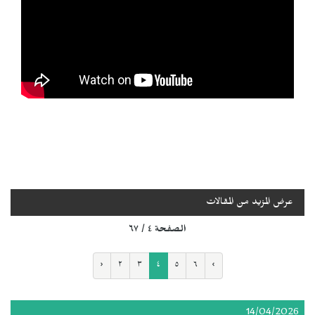
عرض المزيد من المقالات
الصفحة ٤ / ٦٧
‹
٢
٣
٤
٥
٦
›
14/04/2026