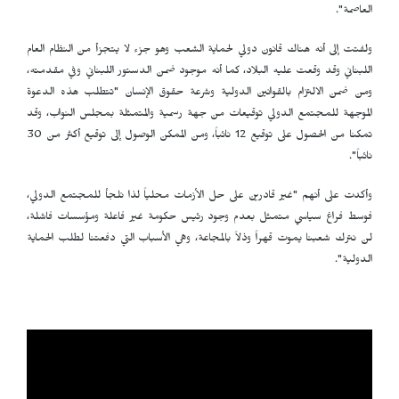
العاصمة".
ولفتت إلى أنه هناك قانون دولي لحماية الشعب وهو جزء لا يتجزأ من النظام العام
اللبناني وقد وقعت عليه البلاد، كما أنه موجود ضمن الدستور اللبناني وفي مقدمته،
ومن ضمن الالتزام بالقوانين الدولية وشرعة حقوق الإنسان "تتطلب هذه الدعوة
الموجهة للمجتمع الدولي توقيعات من جهة رسمية والمتمثلة بمجلس النواب، وقد
تمكنا من الحصول على توقيع 12 نائباً، ومن الممكن الوصول إلى توقيع أكثر من 30
نائباً".
وأكدت على أنهم "غير قادرين على حل الأزمات محلياً لذا نلجأ للمجتمع الدولي،
فوسط فراغ سياسي متمثل بعدم وجود رئيس حكومة غير فاعلة ومؤسسات فاشلة،
لن نترك شعبنا يموت قهراً وذلاً بالمجاعة، وهي الأسباب التي دفعتنا لطلب الحماية
الدولية".