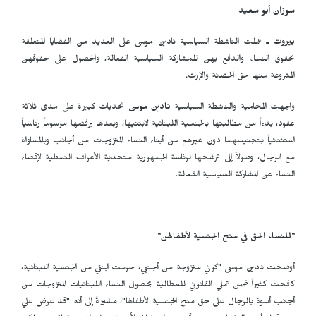
سوزان أبو سعيد
بيروت ـ
عملت الناشطة السياسية نادين موسى على العديد من القضايا المتعلقة
بحقوق النساء والدفع بهن للمشاركة السياسية الفعالة، والحصول على حقوقهن
المشروعة منها حق الحضانة والإرث.
واجهت المحامية والناشطة السياسية
نادين موسى
تحديات كبيرة على مدى ثلاثة
عقود، بدءاً من مطالبتها بالجنسية اللبنانية لابنتيها، وبعدها برفضها مرسوماً رئاسياً
استثنائياً بتجنيسهما دون غيرهم من أبناء النساء المتزوجات من أجانب وبالمساواة
مع الرجال، وصولاً إلى ترشحها لرئاسة الجمهورية متحدية الأعراف النمطية لإقصاء
النساء عن المشاركة السياسية الفعالة.
"للنساء الحق في منح الجنسية لأطفالهن"
أوضحت نادين موسى "كوني متزوجة من أجنبي، حرمت ابنتيّ من الجنسية اللبنانية،
كافحت كثيراً ضمن عملي القانوني للمطالبة بحصول النساء اللبنانيات المتزوجات من
أجانب أسوة بالرجال على حق منح الجنسية لأطفالها"، مشيرةً إلى أنه "قد عرض عليّ