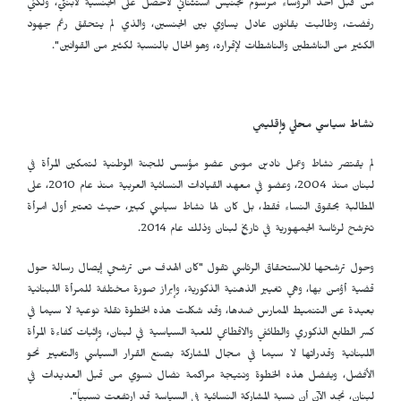
من قبل أحد الرؤساء مرسوم تجنيس استثنائي لأحصل على الجنسية لابنتيّ، ولكني
رفضت، وطالبت بقانون عادل يساوي بين الجنسين، والذي لم يتحقق رغم جهود
الكثير من الناشطين والناشطات لإقراره، وهو الحال بالنسبة لكثير من القوانين".
نشاط سياسي محلي وإقليمي
لم يقتصر نشاط وعمل نادين موسى عضو مؤسس للجنة الوطنية لتمكين المرأة في
لبنان منذ 2004، وعضو في معهد القيادات النسائية العربية منذ عام 2010، على
المطالبة بحقوق النساء فقط، بل كان لها نشاط سياسي كبير، حيث تعتبر أول امرأة
تترشح لرئاسة الجمهورية في تاريخ لبنان وذلك عام 2014.
وحول ترشحها للاستحقاق الرئاسي تقول "كان الهدف من ترشحي إيصال رسالة حول
قضية أؤمن بها، وهي تغيير الذهنية الذكورية، وإبراز صورة مختلفة للمرأة اللبنانية
بعيدة عن التنميط الممارس ضدها، وقد شكلت هذه الخطوة نقلة نوعية لا سيما في
كسر الطابع الذكوري والطائفي والاقطاعي للعبة السياسية في لبنان، وإثبات كفاءة المرأة
اللبنانية وقدراتها لا سيما في مجال المشاركة بصنع القرار السياسي والتغيير نحو
الأفضل، وبفضل هذه الخطوة ونتيجة مراكمة نضال نسوي من قبل العديدات في
لبنان، نجد الآن أن نسبة المشاركة النسائية في السياسة قد ارتفعت نسبياً".