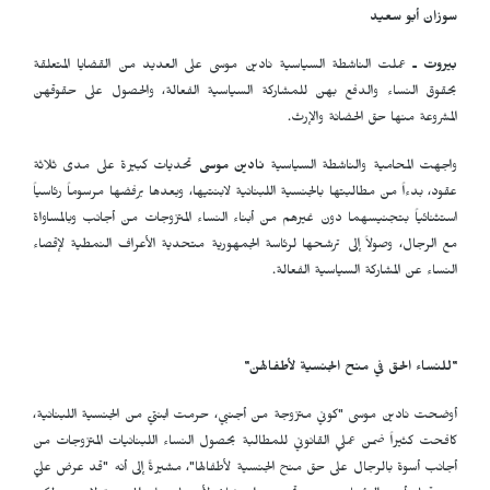
سوزان أبو سعيد
بيروت ـ
عملت الناشطة السياسية نادين موسى على العديد من القضايا المتعلقة
بحقوق النساء والدفع بهن للمشاركة السياسية الفعالة، والحصول على حقوقهن
المشروعة منها حق الحضانة والإرث.
واجهت المحامية والناشطة السياسية
نادين موسى
تحديات كبيرة على مدى ثلاثة
عقود، بدءاً من مطالبتها بالجنسية اللبنانية لابنتيها، وبعدها برفضها مرسوماً رئاسياً
استثنائياً بتجنيسهما دون غيرهم من أبناء النساء المتزوجات من أجانب وبالمساواة
مع الرجال، وصولاً إلى ترشحها لرئاسة الجمهورية متحدية الأعراف النمطية لإقصاء
النساء عن المشاركة السياسية الفعالة.
"للنساء الحق في منح الجنسية لأطفالهن"
أوضحت نادين موسى "كوني متزوجة من أجنبي، حرمت ابنتيّ من الجنسية اللبنانية،
كافحت كثيراً ضمن عملي القانوني للمطالبة بحصول النساء اللبنانيات المتزوجات من
أجانب أسوة بالرجال على حق منح الجنسية لأطفالها"، مشيرةً إلى أنه "قد عرض عليّ