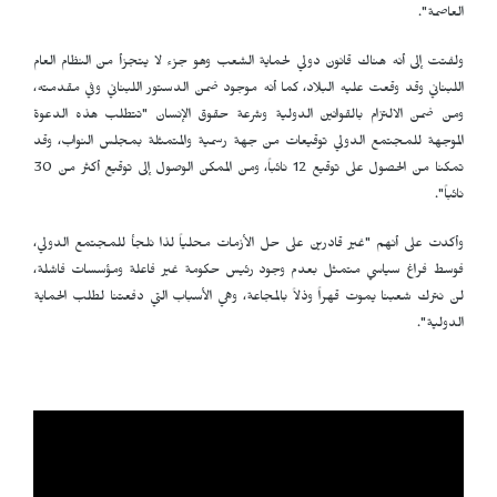
العاصمة".
ولفتت إلى أنه هناك قانون دولي لحماية الشعب وهو جزء لا يتجزأ من النظام العام
اللبناني وقد وقعت عليه البلاد، كما أنه موجود ضمن الدستور اللبناني وفي مقدمته،
ومن ضمن الالتزام بالقوانين الدولية وشرعة حقوق الإنسان "تتطلب هذه الدعوة
الموجهة للمجتمع الدولي توقيعات من جهة رسمية والمتمثلة بمجلس النواب، وقد
تمكنا من الحصول على توقيع 12 نائباً، ومن الممكن الوصول إلى توقيع أكثر من 30
نائباً".
وأكدت على أنهم "غير قادرين على حل الأزمات محلياً لذا نلجأ للمجتمع الدولي،
فوسط فراغ سياسي متمثل بعدم وجود رئيس حكومة غير فاعلة ومؤسسات فاشلة،
لن نترك شعبنا يموت قهراً وذلاً بالمجاعة، وهي الأسباب التي دفعتنا لطلب الحماية
الدولية".