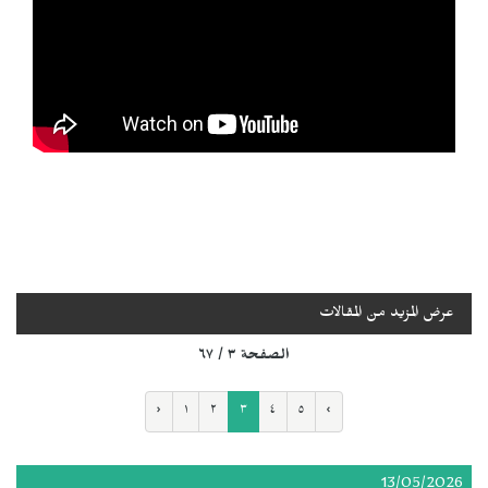
عرض المزيد من المقالات
الصفحة ٣ / ٦٧
‹
١
٢
٣
٤
٥
›
13/05/2026