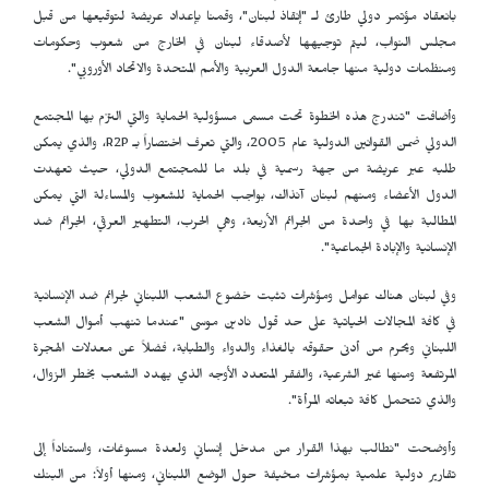
بانعقاد مؤتمر دولي طارئ لـ "إنقاذ لبنان"، وقمنا بإعداد عريضة لتوقيعها من قبل
مجلس النواب، ليتم توجيهها لأصدقاء لبنان في الخارج من شعوب وحكومات
ومنظمات دولية منها جامعة الدول العربية والأمم المتحدة والاتحاد الأوروبي".
وأضافت "تندرج هذه الخطوة تحت مسمى مسؤولية الحماية والتي التزم بها المجتمع
الدولي ضمن القوانين الدولية عام 2005، والتي تعرف اختصاراً بـ
R2P
، والذي يمكن
طلبه عبر عريضة من جهة رسمية في بلد ما للمجتمع الدولي، حيث تعهدت
الدول الأعضاء ومنهم لبنان آنذاك، بواجب الحماية للشعوب والمساءلة التي يمكن
المطالبة بها في واحدة من الجرائم الأربعة، وهي الحرب، التطهير العرقي، الجرائم ضد
الإنسانية والإبادة الجماعية".
وفي لبنان هناك عوامل ومؤشرات تثبت خضوع الشعب اللبناني لجرائم ضد الإنسانية
في كافة المجالات الحياتية على حد قول نادين موسى "عندما تنهب أموال الشعب
اللبناني ويحرم من أدنى حقوقه بالغذاء والدواء والطبابة، فضلاً عن معدلات الهجرة
المرتفعة ومنها غير الشرعية، والفقر المتعدد الأوجه الذي يهدد الشعب بخطر الزوال،
والذي تتحمل كافة تبعاته المرأة".
وأوضحت "نطالب بهذا القرار من مدخل إنساني ولعدة مسوغات، واستناداً إلى
تقارير دولية علمية بمؤشرات مخيفة حول الوضع اللبناني، ومنها أولاً: من البنك