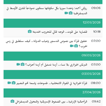
09:06
روكن أحمد: وحدة سوريا بكل مكوّناتها ستكون نموذجاً للشرق الأوسط في
الديمقراطية
12/05/2026
10:18
المضاربة على الموت... الوجه المالي للحروب الحديثة
07:00
حقوق المرأة بين نصوص الدستور وغياب الدولة... كيف ستُطبق في زمن
الحرب؟
09/05/2026
07:00
البرلمان الجزائري بلا نساء... أزمة تمثيل أم أزمة أحزاب؟
03/05/2026
08:00
المرأة الجزائرية في القوائم الانتخابية... طموحات واسعة نحو التغيير
27/04/2026
09:42
الرأسمالية الإيرانية... بين الضغوط الإمبريالية والتحول الديمقراطي