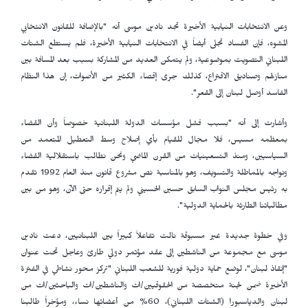
وعن الانتخابات النيابية الأخيرة تجد نادين موسى أنه "بالإضافة للقانون الانتخابي
المشوه، فإن الفساد تجلى أيضاً في الانتخابات النيابية الأخيرة، فلم يستطع الشتات
اللبناني التصويت بموضوعية، ولم يتمكن العديد من المشاركة بسبب بعد المسافة بين
منازلهم وصناديق الاقتراع، كذلك جرى إقصاء الكثير من الأصوات، إن هذا النظام
الفاسد أوصل لبنان إلى القعر".
وأشارت إلى أنه "بسبب فشل مؤسسات الدولة اللبنانية خصوصاً وأن القضاء
بمعظمه مسيس، فلا مجال للقيام بأي إصلاح وسط التعطيل المتعمد من
السياسيين، ومنذ التسعينيات من القرن الماضي ونحن نطالب باستقلالية القضاء
ونواجه بالمماطلة والتسويف، وهو بالمناسبة نص مشروع قانون منذ العام 1992 تقدم
به رئيس مجلس النواب السابق حسين الحسيني ولم يتم إقراره حتى الآن، وهو من بين
مطالباتنا الطارئة بالحماية الدولية".
وفي خطوة جديدة غير مسبوقة نالت تفاعلاً كبيراً بين اللبنانيين، دعت نادين
موسى مع مجموعة من الناشطين إلى عقد مؤتمر دولي طارئ وعاجل تحت عنوان
"إنقاذ لبنان"، لوضع حماية دولية فورية للشعب اللبناني "تركز محور نشاطي في الفترة
الأخيرة ضمن لجنة متخصصة من الحقوقيين/ات والناشطين/ات والباحثين/ات من
لبنان والدياسبورا (الشتات اللبناني)، 60% من أعضائها نساء، ومؤخراً طالبنا