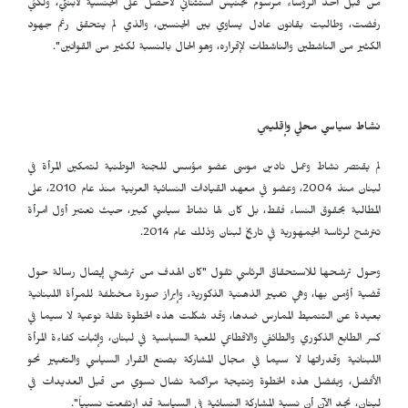
من قبل أحد الرؤساء مرسوم تجنيس استثنائي لأحصل على الجنسية لابنتيّ، ولكني
رفضت، وطالبت بقانون عادل يساوي بين الجنسين، والذي لم يتحقق رغم جهود
الكثير من الناشطين والناشطات لإقراره، وهو الحال بالنسبة لكثير من القوانين".
نشاط سياسي محلي وإقليمي
لم يقتصر نشاط وعمل نادين موسى عضو مؤسس للجنة الوطنية لتمكين المرأة في
لبنان منذ 2004، وعضو في معهد القيادات النسائية العربية منذ عام 2010، على
المطالبة بحقوق النساء فقط، بل كان لها نشاط سياسي كبير، حيث تعتبر أول امرأة
تترشح لرئاسة الجمهورية في تاريخ لبنان وذلك عام 2014.
وحول ترشحها للاستحقاق الرئاسي تقول "كان الهدف من ترشحي إيصال رسالة حول
قضية أؤمن بها، وهي تغيير الذهنية الذكورية، وإبراز صورة مختلفة للمرأة اللبنانية
بعيدة عن التنميط الممارس ضدها، وقد شكلت هذه الخطوة نقلة نوعية لا سيما في
كسر الطابع الذكوري والطائفي والاقطاعي للعبة السياسية في لبنان، وإثبات كفاءة المرأة
اللبنانية وقدراتها لا سيما في مجال المشاركة بصنع القرار السياسي والتغيير نحو
الأفضل، وبفضل هذه الخطوة ونتيجة مراكمة نضال نسوي من قبل العديدات في
لبنان، نجد الآن أن نسبة المشاركة النسائية في السياسة قد ارتفعت نسبياً".