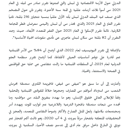
الدولي حول الأزمة الاقتصادية في لبنان والتي اعتبرها تقرير صادر من قبله في العام
2021 من أسوأ ثلاث أزمات عالمية في المئة سنة الأخيرة، وتقرير ثانٍ حول التضخم
الذي صنف فيه البنك الدولي لبنان بأنه الأول عالمياً بنسبة تتجاوز 216 بالمئة، ثانياً
تقرير الفاو في العام 2021 والذي يحذر من أن لبنان واليمن معرضان لخطر المجاعة
الكارثية. ثالثاً تقرير الإسكوا في العام 2021 حول الفقر المتعدد الأبعاد، حيث وجد
التقرير أن 82 بالمئة من سكان لبنان عاجزين عن تأمين مقومات الحياة الأساسية".
بالإضافة إلى تقرير اليونيسيف لعام 2022، الذي أوضح أن 84% من الأسر اللبنانية
غير قادرة على توفير أساسيات العيش لأطفالها، كما أوضح تقرير منظمة العفو
الدولية لعام 2021، أن السلطات اللبنانية ما زالت تتقاعس عن حماية حق المواطنين
في الصحة والاستشفاء والحياة.
وأشارت إلى أن ما سبق هو "غيض من فيض، فالجريمة الكبرى متمثلة بحرمان
الشعب من استرداد أموالهم من المصارف وحجزها خلافاً للقوانين اللبنانية والمحلية
وفقاً للإعلان العالمي لحقوق الإنسان، وهو ما يهدد بتفريغ البلد من مواطنيه وما
نجده من تبعات متمثلة بالهجرة الشرعية واللاشرعية عبر قوارب الموت ويهدد أسر
ومجتمعات بكاملها، ولعل المثل الصارخ والأكثر وضوحاً التقاعس المتعمد، والعجز في
التحقيقات المتعلقة بانفجار مرفأ بيروت في 4 آب 2020، وهو ثالث أكبر انفجار غير
نووي في التاريخ داخل مرفق عام أدى إلى تدمير نصف الأحياء السكنية في بيروت