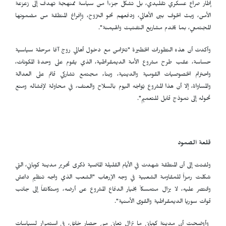
إطار صراع عسكري تقليدي، بل تشكل جزءاً من سياسة ممنهجة تهدف إلى زعزعة
الأمن، وبث الخوف بين الأهالي، ودفعهم نحو النزوح، وإفراغ المنطقة من مضمونها
المجتمعي، بما يخدم مشاريع التفتيت والهيمنة".
وأكدت أن هذه التطورات الخطيرة "تتزامن مع دخول أهالي روج آفا مرحلة سياسية
حساسة، عقب طرح مشروع الأمة الديمقراطية، الذي يقوم على وحدة المكونات،
واحترام الخصوصيات القومية والدينية، وبناء مجتمع تشاركي قائم على العدالة
والمساواة، إلا أن هذا المشروع يُواجَه اليوم بالسلاح والعنف، في محاولة لإفشاله ومنع
تحوله إلى نموذج قابل للتعميم".
قلعة الصمود
ولفتت إلى أن المنطقة شهدت في الأيام القليلة الماضية ذكرى تحرير مدينة كوباني، التي
شكلت رمزاً للمقاومة الشعبية في وجه الإرهاب "الشعب الذي واجه تنظيم داعش
وانتصر عليه، لا يزال متمسكاً بخيار الدفاع المشروع عن أرضه، ومتكاتفاً إلى جانب
قوات سوريا الديمقراطية والقوى الأمنية".
وأوضحت أن مدينة كوباني ما تزال تعاني من حصار خانق، في استمرار لسياسات