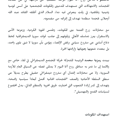
قامشلو ـ
تدخل روج آفا اليوم مرحلة مفصلية من تاريخها، في ظل تصاعد
الهجمات والانتهاكات التي تستهدف المدنيين والمكونات المجتمعية على أسس قومية
ودينية وطائفية، في وقتٍ يتعرض فيه نداء السلام الذي أطلقه القائد عبد الله
أوجلان لهجمة منظمة تهدف إلى إفراغه من مضمونه.
مع محاولات زرع الفتنة بين المكونات، وطمس الهوية الكردية، وزعزعة الأمن
والاستقرار، يبرز تماسك الأهالي ووقوفهم إلى جانب قوات سوريا الديمقراطية كخط
دفاع أساسي عن مشروع سياسي يرفض الإقصاء، ويؤمن بأن سوريا لا تبنى بلون واحد،
بل بتعدد شعوبها وهوياتها وإرادتها الحرة.
بينت
رمزية محمد
الرئيسة المشتركة لحركة المجتمع الديمقراطي
في لقاء خاص مع
وكالتنا
إن ما تمر به مناطق روج آفا اليوم لا يمكن فصله عن السياق العام للأزمة
السورية، ولا عن محاولات إفشال أي مشروع ديمقراطي حقيقي يطرح بديلاً عن
منطق السلطة الأحادية والعنف "الهجمات الحالية تحمل أبعاداً سياسية واضحة،
وتهدف إلى كسر إرادة الشعوب التي اختارت طريق الحرية والتنظيم الذاتي، بدل الخضوع
لسياسات القمع والتهميش".
استهداف المكونات