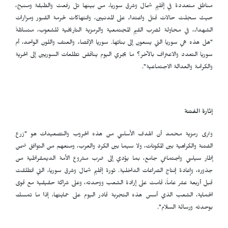
مناطق متعددة في إقليم شمال وشرق سوريا، من بينها تل رفعت والطبقة ومنبج،
حيث سجلت حالات قتل واعتداء على المدنيين، وانتهاكات لحرمة القبور ومزارات
الشهداء، في محاولة لضرب القيم المجتمعية والرمزية التاريخية للشعوب، متسائلةً
"هل هذه هي سوريا التي يسعون إلى بنائها. سوريا الإقصاء والعنف واللون الواحد، أم
سوريا التعدد والاعتراف بالآخر؟ ما يجري اليوم يناقض تطلعات السوريين إلى الحرية
والكرامة والعدالة الاجتماعية".
إثارة الفتنة
وترى رمزية محمد أن الهدف الأساسي من هذه الحروب والتصعيدات هو "زرع
الفتنة والكراهية بين المكونات، ولا سيما بين الكرد والعرب، ومنعهم من التوافق ضمن
إطار سياسي واجتماعي جامع، بما يؤدي إلى ضرب مشروع الأمة الديمقراطية من
جذوره، وإعادة إنتاج الصراعات الداخلية. ثورة إقليم شمال وشرق سوريا، التي انطلقت
قبل أربعة عشر عاماً، قامت على إرادة الشعب ووحدته، وعلى شراكة حقيقية مع قوى
الحماية، الشعب الذي أسس هذه التجربة قادر اليوم على حمايتها، إذا ما تمسك
بوحدته ورسالة السلام".