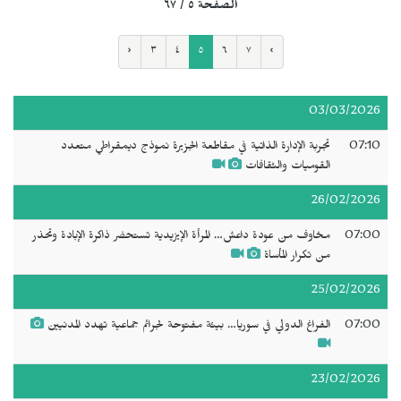
الصفحة ٥ / ٦٧
‹
٣
٤
٥
٦
٧
›
03/03/2026
07:10
تجربة الإدارة الذاتية في مقاطعة الجزيرة نموذج ديمقراطي متعدد
القوميات والثقافات
26/02/2026
07:00
مخاوف من عودة داعش… المرأة الإيزيدية تستحضر ذاكرة الإبادة وتحذر
من تكرار المأساة
25/02/2026
07:00
الفراغ الدولي في سوريا… بيئة مفتوحة لجرائم جماعية تهدد المدنيين
23/02/2026