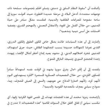
وأضافت أن "سقوط النظام السابق في دمشق، وتسليم الحكم لمجموعات مسلحة ذات
توجهات متشددة، أدخل البلاد في مرحلة شديدة الخطورة، حيث تحولت سوريا إلى
ساحة مفتوحة للصراعات الطائفية والدينية، انعكست بشكل مباشر على حياة
المدنيين، من خلال القتل على الهوية، والاعتقال التعسفي، والتهجير القسري، وتصفية
الحسابات على أسس دينية ومذهبية".
وأشارت إلى أن هذه السياسات طالت بشكل خاص المكون العلوي والمكون الدرزي،
اللذين تعرضا لانتهاكات جسيمة بسبب انتمائهما الطائفي، حيث جرى استهداف
المدنيين لمجرد اختلافهم الديني، في مشهد يعيد إنتاج أخطر أشكال الإقصاء، ويهدد
وحدة المجتمع السوري ونسيجه التاريخي المتنوع.
ولفتت إلى أن إقليم شمال وشرق سوريا يشهد في الوقت نفسه استهدافاً مباشراً
للمكوّن الكردي، من خلال التصعيدات العسكرية المستمرة "الكرد يستهدفون اليوم
لأنهم كرد، ولأنهم اختاروا الدفاع عن هويتهم، والسعي إلى العيش المشترك، وبناء
نموذج سياسي يعترف بالتعددية القومية والدينية".
وأوضحت رمزية محمد أن هذه الهجمات تهدف إلى طمس الهوية الكردية وإنهاء أي
مكسب سياسي أو ثقافي تحقق خلال السنوات الماضية "هذه التصعيدات لا تندرج في