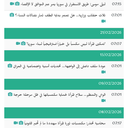
07:15
ليلى موسى: طريق الاستقرار في سوريا يمر عبر التوافق لا الإقصاء
07:01
ثلاث حقائب وزارية... هل تعتبر بداية قطف ثمار نضالات النساء؟
21/02/2026
07:07
'تمكين المرأة ليس مكسباً بل خياراً استراتيجياً لبناء سوريا'
15/02/2026
07:01
عودة ملف داعش إلى الواجهة… تحديات أمنية واجتماعية في العراق
09/02/2026
07:01
الوعي والتنظيم… سلاح المرأة لحماية مكتسباتها في ظل مرحلة حرجة
08/02/2026
07:17
محامية تحذر: مكتسبات ثورة المرأة مهددة ما لم تُحم قانونياً