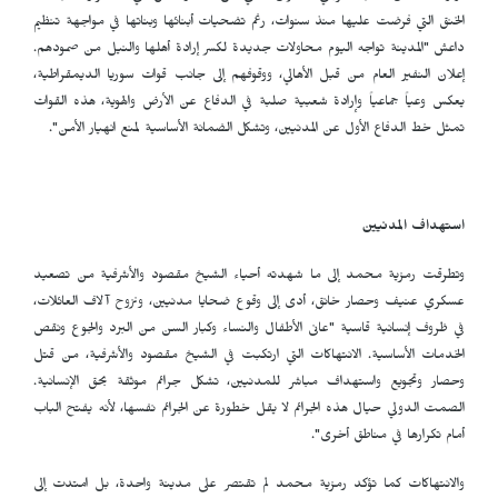
الخنق التي فرضت عليها منذ سنوات، رغم تضحيات أبنائها وبناتها في مواجهة تنظيم
داعش "المدينة تواجه اليوم محاولات جديدة لكسر إرادة أهلها والنيل من صمودهم.
إعلان النفير العام من قبل الأهالي، ووقوفهم إلى جانب قوات سوريا الديمقراطية،
يعكس وعياً جماعياً وإرادة شعبية صلبة في الدفاع عن الأرض والهوية، هذه القوات
تمثل خط الدفاع الأول عن المدنيين، وتشكل الضمانة الأساسية لمنع انهيار الأمن".
استهداف المدنيين
وتطرقت رمزية محمد إلى ما شهدته أحياء الشيخ مقصود والأشرفية من تصعيد
عسكري عنيف وحصار خانق، أدى إلى وقوع ضحايا مدنيين، ونزوح آلاف العائلات،
في ظروف إنسانية قاسية "عانى الأطفال والنساء وكبار السن من البرد والجوع ونقص
الخدمات الأساسية. الانتهاكات التي ارتكبت في الشيخ مقصود والأشرفية، من قتل
وحصار وتجويع واستهداف مباشر للمدنيين، تشكل جرائم موثقة بحق الإنسانية.
الصمت الدولي حيال هذه الجرائم لا يقل خطورة عن الجرائم نفسها، لأنه يفتح الباب
أمام تكرارها في مناطق أخرى".
والانتهاكات كما تؤكد رمزية محمد لم تقتصر على مدينة واحدة، بل امتدت إلى