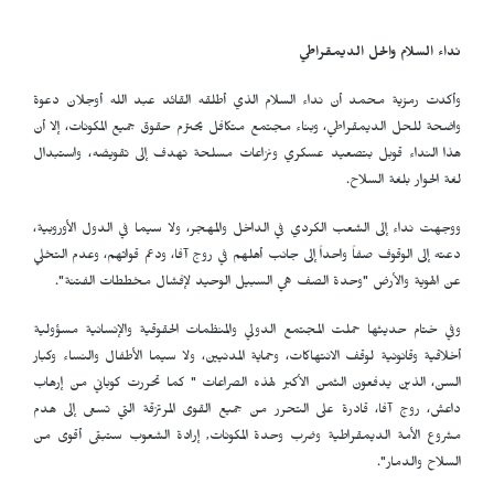
نداء السلام والحل الديمقراطي
وأكدت رمزية محمد أن نداء السلام الذي أطلقه القائد عبد الله أوجلان دعوة
واضحة للحل الديمقراطي، وبناء مجتمع متكافل يحترم حقوق جميع المكونات، إلا أن
هذا النداء قوبل بتصعيد عسكري ونزاعات مسلحة تهدف إلى تقويضه، واستبدال
لغة الحوار بلغة السلاح.
ووجهت نداء إلى الشعب الكردي في الداخل والمهجر، ولا سيما في الدول الأوروبية،
دعته إلى الوقوف صفاً واحداً إلى جانب أهلهم في روج آفا، ودعم قواتهم، وعدم التخلي
عن الهوية والأرض "وحدة الصف هي السبيل الوحيد لإفشال مخططات الفتنة".
وفي ختام حديثها حملت المجتمع الدولي والمنظمات الحقوقية والإنسانية مسؤولية
أخلاقية وقانونية لوقف الانتهاكات، وحماية المدنيين، ولا سيما الأطفال والنساء وكبار
السن، الذين يدفعون الثمن الأكبر لهذه الصراعات " كما تحررت كوباني من إرهاب
داعش، روج آفا، قادرة على التحرر من جميع القوى المرتزقة التي تسعى إلى هدم
مشروع الأمة الديمقراطية وضرب وحدة المكونات, إرادة الشعوب ستبقى أقوى من
السلاح والدمار".