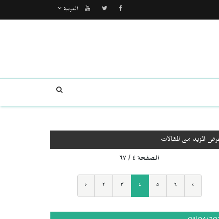
العربية
رض المزيد من المقالات
الصفحة ٤ / ٦٧
‹
٢
٣
٤
٥
٦
›