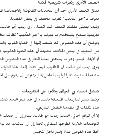
العنف الأسري وثغرات تشريعية قائمة
يمثل العنف الأسري أحد أبرز التحديات القانونية والاجتماعية
يعرف بـ "حق التأديب" كظرف مخفف في بعض القضايا.
وفيما يتعلق بقضايا العنف ضد النساء، ترى زينب أبو طالب، 
تشريعية تسمح باستخدام ما يُعرف بـ "حق التأديب" كظرف م
وتوضح أن هذه النصوص قد تُستند إليها في قضايا الضرب والعنف دا
من العقوبة في بعض الحالات، مضيفةً أن هذه الثغرة القانونية 
أو الإيذاء الجسيم، وهو ما يستدعي إعادة النظر في هذه النصوص الت
وترى زينب أبو طالب أن المطلوب ليس فقط إلغاء هذا الظرف ا
مشدداً للعقوبة، نظراً لوقوعها داخل إطار يفترض أن يقوم على الحم
تمثيل النساء في البرلمان وتأثيره على التشريعات
يرتبط مسار التشريعات المتعلقة بالنساء إلى حد كبير بحجم تمثيل
هذه الملفات إلى مقدمة النقاش التشريعي.
إلا أن الواقع الحالي، بحسب زينب أبو طالب، يشير إلى أن ضعف ا
التوقيعات اللازمة لطرحها للنقاش، لافتة إلى أن النائبات قد ي
تحظ هذه القوانين بدعم واسع داخل المجلس.