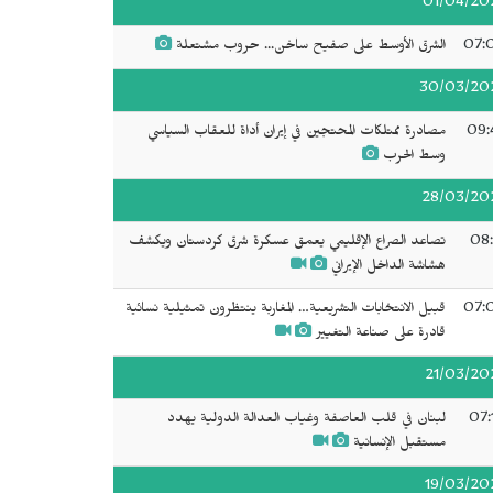
01/04/20
07:
الشرق الأوسط على صفيح ساخن... حروب مشتعلة
30/03/20
09:
مصادرة ممتلكات المحتجين في إيران أداة للعقاب السياسي
وسط الحرب
28/03/20
08:
تصاعد الصراع الإقليمي يعمق عسكرة شرق كردستان ويكشف
هشاشة الداخل الإيراني
07:
قبيل الانتخابات التشريعية… المغاربة ينتظرون تمثيلية نسائية
قادرة على صناعة التغيير
21/03/20
07:
لبنان في قلب العاصفة وغياب العدالة الدولية يهدد
مستقبل الإنسانية
19/03/20