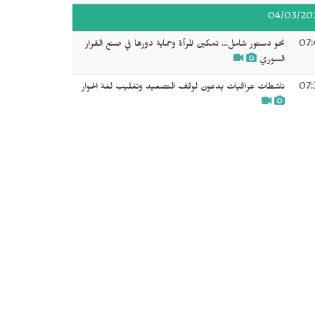
04/03/20
07:
نحو دستور شامل... تمكين المرأة وحماية دورها في صنع القرار
السوري
07:
ناشطات عراقيات يدعون لوقف التصعيد وتغليب لغة الحوار