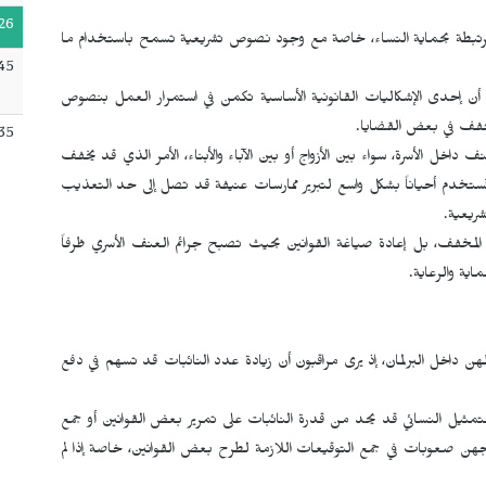
26
 المرتبطة بحماية النساء، خاصة مع وجود نصوص تشريعية تسمح باستخدام ما
45
أن إحدى الإشكاليات القانونية الأساسية تكمن في استمرار العمل بنصوص
خفف في بعض القضايا.
35
خل الأسرة، سواء بين الأزواج أو بين الآباء والأبناء، الأمر الذي قد يخفف
تُستخدم أحياناً بشكل واسع لتبرير ممارسات عنيفة قد تصل إلى حد التعذيب
شريعية.
لمخفف، بل إعادة صياغة القوانين بحيث تصبح جرائم العنف الأسري ظرفاً
اية والرعاية.
هن داخل البرلمان، إذ يرى مراقبون أن زيادة عدد النائبات قد تسهم في دفع
لتمثيل النسائي قد يحد من قدرة النائبات على تمرير بعض القوانين أو جمع
واجهن صعوبات في جمع التوقيعات اللازمة لطرح بعض القوانين، خاصة إذا لم