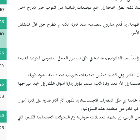
ة داخل البرلمان.
لية، لكنه يظل بحاجة إلى جمع توقيعات إضافية من النواب حتى يُدرج ضمن
10
26
همة، إذ قُدم مشروع لتعديله منذ فترة، لكنه لم يُطرح حتى الآن للنقاش
لأسر.
10
26
ً واسعاً بين القانونيين، خاصة في ظل استمرار العمل بنصوص قانونية قديمة
14
موال القُصّر، وهي قضية تعكس تعقيدات تشريعية ممتدة منذ عقود طويلة.
معيشية إلى الأم بعد وفاة الأب، بينما تؤول إدارة أموال القُصّر إلى الجد من جهة
26
33
اصة في ظل التغيرات الاجتماعية، إذ تكون الأم أكثر قدرة على إدارة أموال
غير قادر على متابعة هذه المسؤولية.
26
ن من الزمن، ولم يشهد تعديلات جوهرية رغم التحولات الاجتماعية الكبيرة التي
05