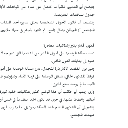
تقديمه أكثر من مرة، لكنه لم يصل بعد إلى مرحلة المناقشة النهائي
وتوضح أن القانون غالباً ما يحصل على عدد من الموافقات الأو
جدول المناقشات التشريعية.
وتضيف أن قانون الأحوال الشخصية يمثل بدوره أحد الملفات الم
المجتمعي أو البرلماني بشكل واسع، رغم تأثيره المباشر في حياة ملايين ا
قانون قديم يثير إشكاليات معاصرة
تعد مسألة الوصاية على أموال القُصر من القضايا التي تثير جدلا
تعود إلى بدايات القرن الماضي.
ومن بين القضايا الأكثر إثارة للجدل، تبرز مسألة الوصاية على أ
فوفقاً للقانون الحالي، تنتقل الوصاية على تربية الأبناء وشؤونهم ال
الأب، ما لم يوجد مانع قانوني.
وترى زينب أبو طالب أن هذا الوضع يخلق إشكاليات عملية كبيرة، خ
أبنائها والحفاظ عليها، في حين قد يكون الجد متقدماً في السن أو 
وتشير إلى أن القانون المنظم لهذه المسألة يعود إلى ما يقارب قر
شهدها المجتمع.