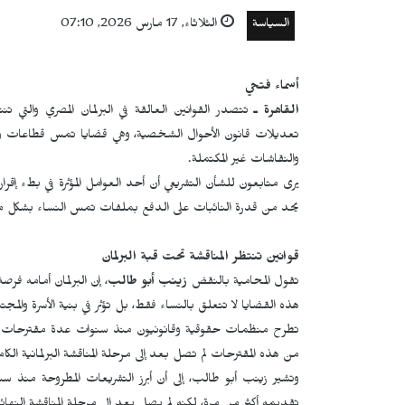
السياسة
الثلاثاء, 17 مارس 2026, 07:10
أسماء فتحي
القاهرة ـ
تتصدر القوانين العالقة في البرلمان المصري والتي
تعديلات قانون الأحوال الشخصية، وهي قضايا تمس قطاعات واسعة
والنقاشات غير المكتملة.
يرى متابعون للشأن التشريعي أن أحد العوامل المؤثرة في بطء إقر
يحد من قدرة النائبات على الدفع بملفات تمس النساء بشكل مبا
قوانين تنتظر المناقشة تحت قبة البرلمان
تقول المحامية بالنقض
زينب أبو طالب
، إن البرلمان أمامه ف
هذه القضايا لا تتعلق بالنساء فقط، بل تؤثر في بنية الأسرة والمجت
تطرح منظمات حقوقية وقانونيون منذ سنوات عدة مقترحات تشريع
من هذه المقترحات لم تصل بعد إلى مرحلة المناقشة البرلمانية الكام
وتشير زينب أبو طالب، إلى أن أبرز التشريعات المطروحة منذ 