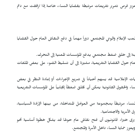
زيز فرص تمرير تشريعات مرتبطة بقضايا النساء، خاصة إذا ترافقت مع دعم
لعب الإعلام والوعي المجتمعي دوراً مهماً في دفع النقاش العام حول القضايا
ينة إلى خلق ضغط مجتمعي يدفع المؤسسات المعنية إلى التحرك.
لعام حول القضايا التشريعية، مشيرة إلى أن تسليط الضوء على بعض الملفات
ات الإعلامية قد يسهم أحياناً في تسريع الإجراءات أو إعادة النظر في بعض
ساء والحقوق القانونية يمكن أن يخلق ضغطاً إيجابياً على المؤسسات التشريعية
اء مرتبطاً بمجموعة من العوامل المتداخلة، من بينها الإرادة السياسية،
ق الأسرية والاجتماعية.
، يرى خبراء قانونيون أن فتح نقاش عام حولها قد يشكل خطوة أساسية نحو
عزز حماية النساء داخل الأسرة والمجتمع.