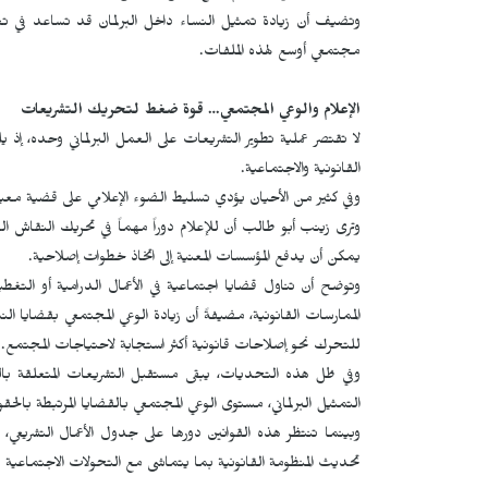
وتضيف أن زيادة تمثيل النساء داخل البرلمان قد تساعد في تع
مجتمعي أوسع لهذه الملفات.
الإعلام والوعي المجتمعي… قوة ضغط لتحريك التشريعات
لا تقتصر عملية تطوير التشريعات على العمل البرلماني وحده، إذ ي
القانونية والاجتماعية.
وفي كثير من الأحيان يؤدي تسليط الضوء الإعلامي على قضية مع
وترى زينب أبو طالب أن للإعلام دوراً مهماً في تحريك النقاش ا
يمكن أن يدفع المؤسسات المعنية إلى اتخاذ خطوات إصلاحية.
وتوضح أن تناول قضايا اجتماعية في الأعمال الدرامية أو التغطي
الممارسات القانونية، مضيفةً أن زيادة الوعي المجتمعي بقضايا الن
للتحرك نحو إصلاحات قانونية أكثر استجابة لاحتياجات المجتمع.
وفي ظل هذه التحديات، يبقى مستقبل التشريعات المتعلقة بالنس
التمثيل البرلماني، مستوى الوعي المجتمعي بالقضايا المرتبطة بالحقو
وبينما تنتظر هذه القوانين دورها على جدول الأعمال التشريعي
تحديث المنظومة القانونية بما يتماشى مع التحولات الاجتماعية وي