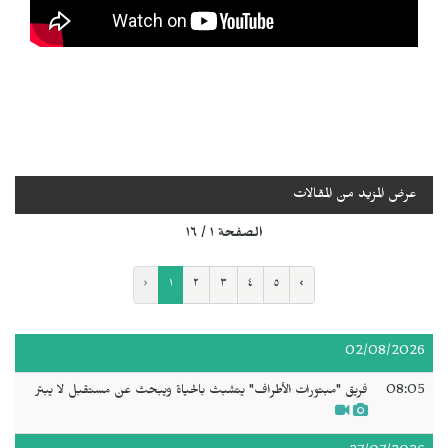
عرض المزيد من المقالات
الصفحة ١ / ١٦
‹
١
٢
٣
٤
٥
›
02/08/2026
08:05
فريق "مبتورات الأطراف" يتشبث بالحياة ويبحث عن مستقبل لا يبتر