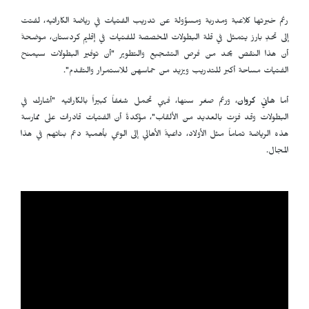
رغم خبرتها كلاعبة ومدربة ومسؤولة عن تدريب الفتيات في رياضة الكاراتيه، لفتت
إلى تحدٍ بارز يتمثل في قلة البطولات المخصصة للفتيات في إقليم كردستان، موضحةَ
أن هذا النقص يحد من فرص التشجيع والتطوير "أن توفير البطولات سيمنح
الفتيات مساحة أكبر للتدريب ويزيد من حماسهن للاستمرار والتقدم".
أما
هاني كروان
، ورغم صغر سنها، فهي تحمل شغفاً كبيراً بالكاراتيه "أشارك في
البطولات وقد فزت بالعديد من الألقاب"، مؤكدةً أن الفتيات قادرات على ممارسة
هذه الرياضة تماماً مثل الأولاد، داعيةً الأهالي إلى الوعي بأهمية دعم بناتهم في هذا
المجال.