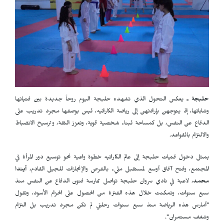
حلبجة ـ
يعكس التحول الذي تشهده حلبجة اليوم روحاً جديدة بين فتياتها
وشاباتها، إذ يتوجهن بإرادتهن إلى رياضة الكاراتيه، ليس بوصفها مجرد تدريب على
الدفاع عن النفس، بل كمساحة لبناء شخصية قوية، وتعزز الثقة، وترسيخ الانضباط
والالتزام بالقواعد.
يمثل دخول فتيات حلبجة إلى عالم الكاراتيه خطوة واعية نحو توسيع دور المرأة في
المجتمع، وفتح آفاق أوسع لمستقبل مليء بالفرص والإنجازات للجيل القادم،
أيندا
محمد
، لاعبة في نادي سروان حلبجة تواصل ممارسة فنون الدفاع عن النفس منذ
سبع سنوات، وتمكنت خلال هذه الفترة من الحصول على الحزام الأسود، وتقول
"أمارس هذه الرياضة منذ سبع سنوات رحلتي لم تكن مجرد تدريب بل التزام
وشغف مستمران".