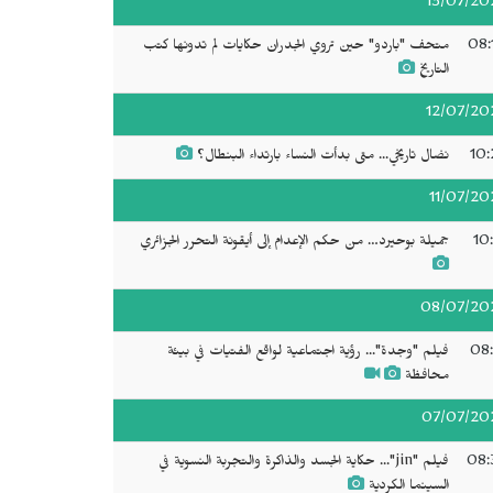
13/07/20
08:
متحف "باردو" حين تروي الجدران حكايات لم تدونها كتب
التاريخ
12/07/20
10:
نضال تاريخي... متى بدأت النساء بارتداء البنطال؟
11/07/20
10
جميلة بوحيرد… من حكم الإعدام إلى أيقونة التحرر الجزائري
08/07/20
08:
فيلم "وجدة"... رؤية اجتماعية لواقع الفتيات في بيئة
محافظة
07/07/20
08:
فيلم "jin"... حكاية الجسد والذاكرة والتجربة النسوية في
السينما الكردية