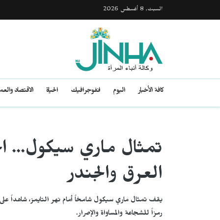
السبت, 8 أغسطس 2026
كافة الأخبار
اليوم
انفوجرافيك
الحياة
الاقتصاد والع
تمثال ماري سيكول... اح
العرق والجندر
يقف تمثال ماري سيكول شامخاً أمام نهر التايمز، شاهداً ع
رمزاً للشجاعة والمساواة والإصرار.