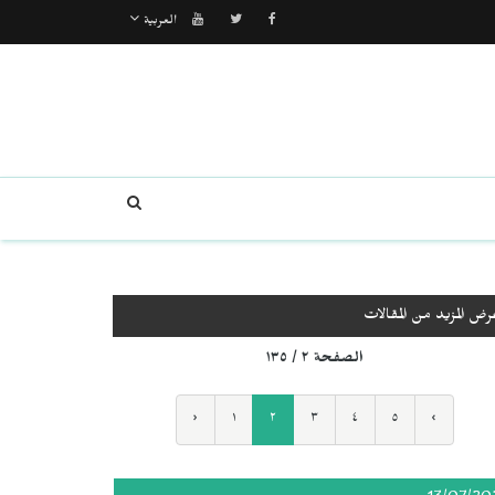
العربية
رض المزيد من المقالات
الصفحة ٢ / ١٣٥
‹
١
٢
٣
٤
٥
›