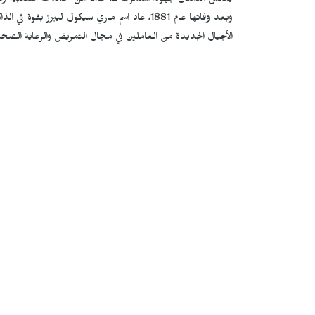
يعكس التمثال جهوداً استمرت 12 عاماً من الحملات الشعبية والمؤسساتية للمطالبة بتكريمها بالشكل الذي يليق بمساهماتها.
وبعد وفاتها عام 1881، عاد اسم ماري سيكول ليبرز بق
الأجيال الجديدة من العاملين في مجال التمريض والرعاية الصحي