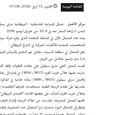
القائمة اليومية
الإثنين, 13 أبريل 2026, 07:08
مركز الأخبار
- تمثال الممرضة الجامايكية ‑ البريطانية ماري 
لندن، تم إزاحة الستار عنه في الـ 30 من حزيران/يونيو 2016.
يعد هذا التمثال الأول في المملكة المتحدة الذي يكرم امرأة س
الشخصيات المنتمية للأقليات العرقية في التاريخ البريطاني.
يقع التمثال في منطقة لامبيث، مقابل نهر التايمز والبرلمان البر
2.4 متر، وصنع بالكامل من البرونز.
يجسد العمل الفني ماري سيكول وهي تتقدم بخطوات واثقة تحمل ح
سارت عليها خلال حرب القرم (1853 ـ 1856)، في إشارة إلى رحلتها الشجاعة ودورها الإنساني في مداواة الجرحى.
وتحمل ماري سيكول (1805 ـ 1881)
بقدرتها على تقديم الرعاية الطبية مستخدمة خبراتها التقليدية في
طلبها للعمل كممرضة. وقدمت من خلاله الرعاية والدعم للجرحى، ما أ
ويُنظر إلى التمثال اليوم باعتباره رمزاً للنضال ضد العنصرية، وتق