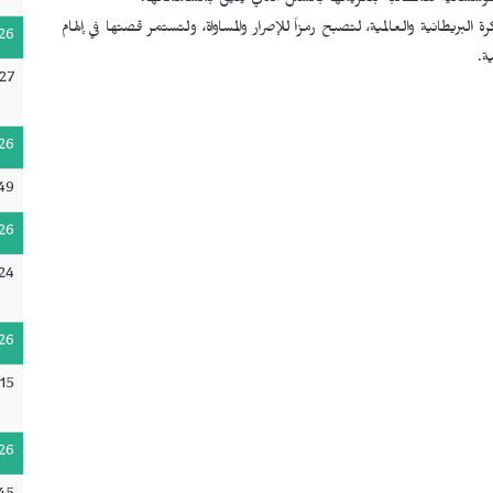
وة في الذاكرة البريطانية والعالمية، لتصبح رمزاً للإصرار والمساواة، ولتستمر قصتها في إلهام
26
ة.
27
26
49
26
:24
26
15
26