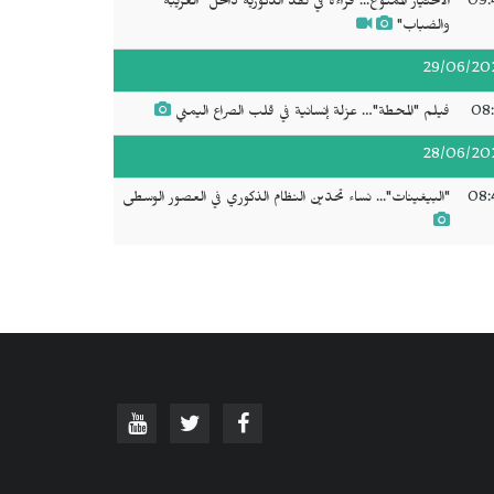
09:
الاختيار الممنوع... قراءة في نقد الذكورية داخل "الغريبة
والضباب"
29/06/20
08:
فيلم "المحطة"… عزلة إنسانية في قلب الصراع اليمني
28/06/20
08:
"البيغينات"... نساء تحدّين النظام الذكوري في العصور الوسطى