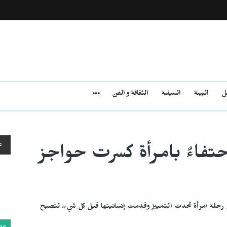
مل
البيئة
السياسة
الثقافة و الفن
ع
تفاءٌ بامرأة كسرت حواجز
لى رحلة امرأة تحدت التمييز وقدمت إنسانيتها قبل كل شيء، لتصبح