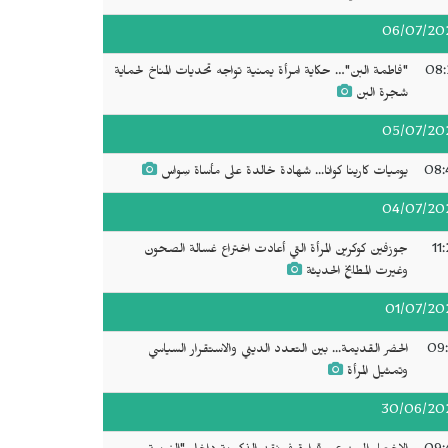
06/07/20
08:
"فاطمة البن"… حكاية امرأة يمنية تواجه تحديات المناخ لحماية
شجرة البن
05/07/20
08:
يوميات كارينا كوانا... شهادة خالدة على مأساة سِواس
04/07/20
11
جوزفين كوكرين المرأة التي أعادت اختراع غسالة الصحون
وغيرت المطابخ الحديثة
01/07/20
09:
الحضر القديمة... بين التعدد الديني والاستقرار السياسي
وتمثيل المرأة
30/06/20