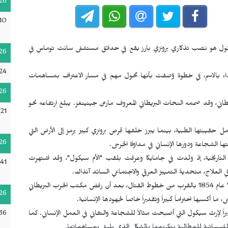
26
10
سيكول هو نصب تذكاري برونزي بارز يقع في حدائق مستشفى سانت توماس في
26
24
وداء بالاسم، في خطوة وُصفت بأنها تحول مهم في مسار الاعتراف بمساهمات
26
يطاني، وقد صممه النحات البريطاني المعروف مارتن جينينغز. يبلغ ارتفاعه نحو
:21
قيبتها الطبية، بينما يبرز خلفها قرص برونزي كبير يرمز إلى الأرض التي
26
 مكانة خاصة في الذاكرة التاريخية، إذ ولدت في جامايكا وعرفت بلقب "الأم سيكول"، وقد اشتهرت
41
 العلاج، متحديةً التمييز العرقي والاجتماعي السائد آنذاك.
وخلال حرب القرم، أنشأت على نفقتها الخاصة "الفندق البريطاني" عام 1854 بالقرب من خطوط القتال، بعد أن رفض مكتب الحرب البريطاني
26
كسبها احتراماً كبيراً وتقديراً خاصاً لجهودها الإنسانية.
36
ديراً لإرث سيكول التي أصبحت مثالاً للشجاعة والتفاني في العمل الإنساني. كما