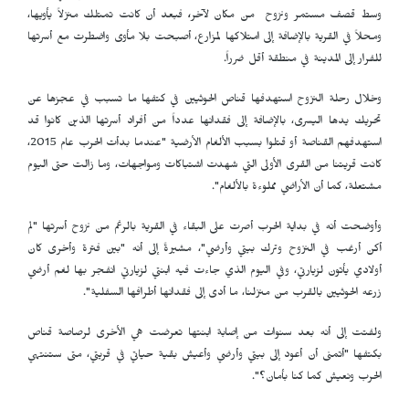
وسط قصف مستمر ونزوح من مكان لآخر
،
فبعد أن كانت تمتلك منزلاً يأويها،
ومحلاً في القرية بالإضافة إلى امتلاكها لمزارع، أصبحت بلا مأوى واضطرت مع أسرتها
للفرار إلى المدينة في منطقة أقل ضرراً.
وخلال رحلة النزوح استهدفها قناص الحوثيين في كتفها ما تسبب في عجزها عن
تحريك يدها اليسرى، بالإضافة إلى فقدانها عدداً من أفراد أسرتها الذين كانوا قد
استهدفهم القناصة أو قتلوا بسبب الألغام الأرضية "عندما بدأت الحرب عام 2015،
كانت قريتنا من القرى الأولى التي شهدت اشتباكات ومواجهات، وما زالت حتى اليوم
مشتعلة، كما أن الأراضي مملوءة بالألغام".
وأوضحت أنه في بداية الحرب أصرت على البقاء في القرية بالرغم من نزوح أسرتها "لم
أكن أرغب في النزوح وترك بيتي وأرضي"، مشيرةً إلى أنه "بين فترة وأخرى كان
أولادي يأتون لزيارتي، وفي اليوم الذي جاءت فيه ابنتي لزيارتي انفجر بها لغم أرضي
زرعه الحوثيين بالقرب من منزلنا، ما أدى إلى فقدانها أطرافها السفلية".
ولفتت إلى أنه بعد سنوات من إصابة ابنتها تعرضت هي الأخرى لرصاصة قناص
بكتفها "أتمنى أن أعود إلى بيتي وأرضي وأعيش بقية حياتي في قريتي، متى ستنتهي
الحرب ونعيش كما كنا بأمان؟".