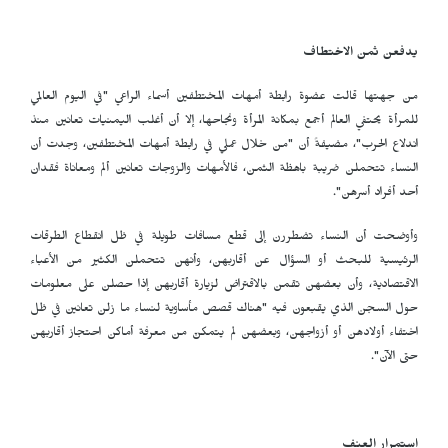
يدفعن ثمن الاختطاف
من جهتها قالت عضوة رابطة أمهات المختطفين أسماء الراعي "في اليوم العالمي
للمرأة يحتفي العالم أجمع بمكانة المرأة ونجاحها، إلا أن أغلب اليمنيات تعانين منذ
اندلاع الحرب"، مضيفةً أن "من خلال عملي في رابطة أمهات المختطفين، وجدت أن
النساء تتحملن ضريبة باهظة الثمن، فالأمهات والزوجات تعانين ألم ومعاناة فقدان
أحد أفراد أسرهن".
وأوضحت أن النساء تضطررن إلى قطع مسافات طويلة في ظل انقطاع الطرقات
الرئيسية للبحث أو السؤال عن أقاربهن، وأنهن تتحملن الكثير من الأعباء
الاقتصادية، وأن بعضهن تقمن بالاقتراض لزيارة أقاربهن إذا حصلن على معلومات
حول السجن الذي يقبعون فيه "هناك قصص مأساوية لنساء ما زلن تعانين في ظل
اختفاء أولادهن أو أزواجهن، وبعضهن لم يتمكنّ من معرفة أماكن احتجاز أقاربهن
حتى الآن".
استمرار العنف