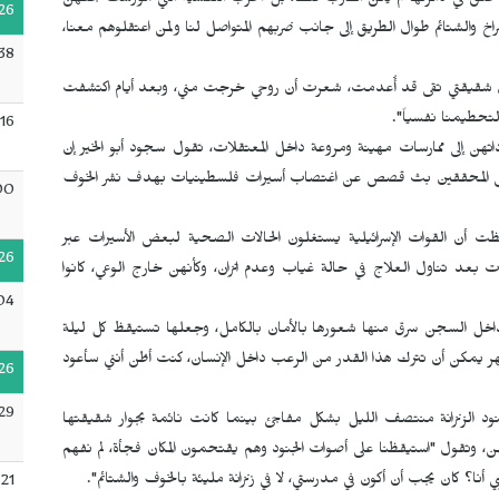
ما علق في ذاكرتها لم يكن الضرب فقط، بل الحرب النفسية التي مورست بحقهن
26
خ والشتائم طوال الطريق إلى جانب ضربهم المتواصل لنا ولمن اعتقلوهم معنا،
38
قيقتي تقى قد أُعدمت، شعرت أن روحي خرجت مني، وبعد أيام اكتشفت
تحطيمنا نفسياً".
16
هن إلى ممارسات مهينة ومروعة داخل المعتقلات، تقول سجود أبو الخير إن
د بعض المحققين بث قصص عن اغتصاب أسيرات فلسطينيات بهدف نشر الخوف
00
ظت أن القوات الإسرائيلية يستغلون الحالات الصحية لبعض الأسيرات عبر
26
ت بعد تناول العلاج في حالة غياب وعدم اتزان، وكأنهن خارج الوعي، كانوا
04
داخل السجن سرق منها شعورها بالأمان بالكامل، وجعلها تستيقظ كل ليلة
شهر يمكن أن تترك هذا القدر من الرعب داخل الإنسان، كنت أظن أنني سأعود
26
29
جنود الزنزانة منتصف الليل بشكل مفاجئ بينما كانت نائمة بجوار شقيقتها
، وتقول "استيقظنا على أصوات الجنود وهم يقتحمون المكان فجأة، لم نفهم
نا؟ كان يجب أن أكون في مدرستي، لا في زنزانة مليئة بالخوف والشتائم".
21