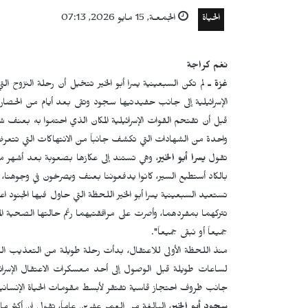
الحياة
الجمعـة, 15 مايو 2026, 07:13
نغم كراجة
غزة ـ
لم تكن السبعينية يسرا أبو الخير تتخيل أن رحلة النزوح 
الإسرائيلية إلى جانب حفيدتيها سجود وتقى بعد أيام من الحصار 
قبل أن تقتحم القوات الإسرائيلية المكان الذي احتموا به بعنف شدي
واحدة من الشهادات التي تكشف جانباً من الانتهاكات التي تتعرض
تقول
يسرا أبو الخير
، وهي تستند إلى عكازها بصعوبة بعد أشهر من ا
بالكاد أستطيع السير، كانوا يدفعوننا بعنف ويصرخون في وجوهنا، وكأ
تستعيد السبعينية يسرا أبو الخير اللحظة التي حاول فيها الجنود
تتركهما بمفردهما، وأصرت على مرافقتيهما رغم حالتها الصحية 
جميعاً أو نبقى جميعاً".
منذ اللحظة الأولى للاعتقال، بدأت رحلة طويلة من التعذيب ا
لساعات طويلة قبل الوصول إلى أحد معسكرات الاعتقال الإسرا
جانب ظروف احتجاز قاسية تفتقر لأبسط مقومات الحياة الإنسانية