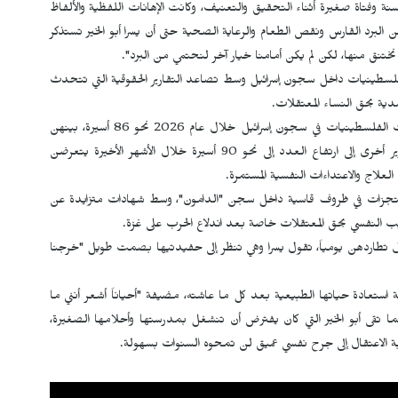
نة وفتاة صغيرة أثناء التحقيق والتعنيف، وكانت الإهانات اللفظية والألفاظ
من البرد القارس ونقص الطعام والرعاية الصحية حتى أن يسرا أبو الخير تستذكر
ا نختنق منها، لكن لم يكن أمامنا خيار آخر لنحتمي من البرد".
فلسطينيات داخل سجون إسرائيل وسط تصاعد التقارير الحقوقية التي تتحدث
دية بحق النساء المعتقلات.
ووفق معطيات مؤسسات الأسرى الفلسطينية، بلغ عدد الأسيرات الفلسطينيات في سجون إسرائيل خلال عام 2026 نحو 86 أسيرة، بينهن
معتقلات إداريات وأطفال وأسيرات مريضات، فيما أشارت تقارير أخرى إلى ارتفاع العدد إلى نحو 90 أسيرة خلال الأشهر الأخيرة يتعرضن
علاج والاعتداءات النفسية المستمرة.
تجزات في ظروف قاسية داخل سجن "الدامون"، وسط شهادات متزايدة عن
هيب النفسي بحق المعتقلات خاصة بعد اندلاع الحرب على غزة.
ما تزال تطاردهن يومياً، تقول يسرا وهي تنظر إلى حفيدتيها بصمت طويل "خرجنا
استعادة حياتها الطبيعية بعد كل ما عاشته، مضيفة "أحياناً أشعر أنني ما
نما تقى أبو الخير التي كان يفترض أن تنشغل بمدرستها وأحلامها الصغيرة،
ة الاعتقال إلى جرح نفسي عميق لن تمحوه السنوات بسهولة.