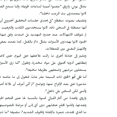
سجود أبو الخير
، البالغة من العمر عشرين عاماً، تقول إن أكثر 
بشكل يومي، وتروي "عصبوا أعيننا لساعات طويلة، وكنا نسمع الصرا
كانوا يتعمدون بث الرعب داخلنا".
وتضيف بصوت متقطع "في إحدى جلسات التحقيق أخبروني أن ش
أنها معتقلة في السجن ذاته، كانوا يستخدمون الكذب والترهيب ل
لم تتوقف الانتهاكات عند حدود التهديد بل امتدت وفق شهادات
الجنود كانوا يهددون الأسيرات بشكل دائم بالقتل، كما تعم
والانهيار النفسي بين المعتقلات.
وتشير إلى حادثة أخرى ما زالت تلاحقها حتى اليوم، حين لاح
إعطائهن أدوية تحتوي على مواد مخدرة، وتقول "كنا نرى الأسيرا
يستغلون مرضهن وضعفهن بطريقة مخيفة".
أما
تقى أبو الخير
، ذات السبعة عشر عاماً، فتقول إن ما عاشته 
مذعورة حتى بعد الإفراج عنها، وتوضح "لم أكن أعرف أن ثلاثة أ
وأنسى لكن السجن بقي داخلي".
وتروي واحدة من أكثر الليالي قسوة بالنسبة لها حين اقتحم ال
وجدتها، وقاموا بخلع حجابهن دون أي إذن أو مراعاة لخصوصيتهن
ما الذي يحدث، شعرنا بالإهانة والخوف الشديد"، مضيفة "ما ذنبي أ