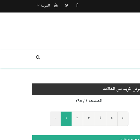
العربية
رض المزيد من المقالات
الصفحة ١ / ٢٩٥
‹
١
٢
٣
٤
٥
›