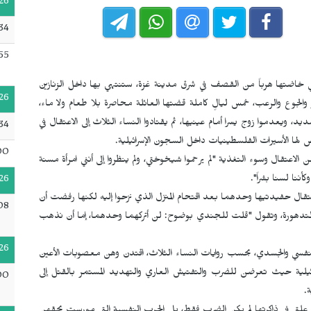
26
:34
55
التي خاضتها هرباً من القصف في شرق مدينة غزة، ستنتهي بها داخل الزنازين
26
والجوع والرعب، خمس ليالٍ كاملة قضتها العائلة محاصرة بلا طعام ولا ماء،
د، ويعدموا زوج يسرا أمام عينيها، ثم يقتادوا النساء الثلاث إلى الاعتقال في
34
 لها الأسيرات الفلسطينيات داخل السجون الإسرائيلية.
00
لاعتقال وسوء التغذية "لم يرحموا شيخوختي، ولم ينظروا إلى أنني امرأة مسنة
ننا لسنا بشراً".
26
 اعتقال حفيدتيها وحدهما بعد اقتحام المنزل الذي نزحوا إليه لكنها رفضت أن
08
المتدهورة، وتقول "قلت للجندي بوضوح: لن أتركهما وحدهما، إما أن نذهب
26
لنفسي والجسدي، بحسب روايات النساء الثلاث، اقتدن وهن معصوبات الأعين
ئيلية حيث تعرضن للضرب والتفتيش العاري والتهديد المستمر بالقتل إلى
00
.