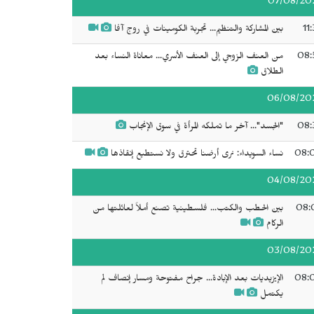
07/08/20
11
بين المشاركة والتنظيم... تجربة الكومينات في روج آفا
08:
من العنف الزوجي إلى العنف الأسري... معاناة النساء بعد
الطلاق
06/08/20
08:
"الجسد"... آخر ما تملكه المرأة في سوق الإنجاب
08:
نساء السويداء: نرى أرضنا تحترق ولا نستطيع إنقاذها
04/08/20
08:
بين الحطب والكتب... فلسطينية تصنع أملاً لعائلتها من
الركام
03/08/20
08:
الإيزيديات بعد الإبادة... جراح مفتوحة ومسار إنصاف لم
يكتمل