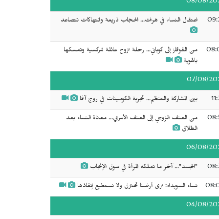
08/08/20
09:
اعتقال النساء في هرات... الحجاب ذريعة وانتهاكات تتصاعد
08:
من القوقاز إلى كوباني... رحلة نزوح عائلة شركسية وتمسكها
بالهوية
07/08/20
11
بين المشاركة والتنظيم... تجربة الكومينات في روج آفا
08:
من العنف الزوجي إلى العنف الأسري... معاناة النساء بعد
الطلاق
06/08/20
08:
"الجسد"... آخر ما تملكه المرأة في سوق الإنجاب
08:
نساء السويداء: نرى أرضنا تحترق ولا نستطيع إنقاذها
04/08/20