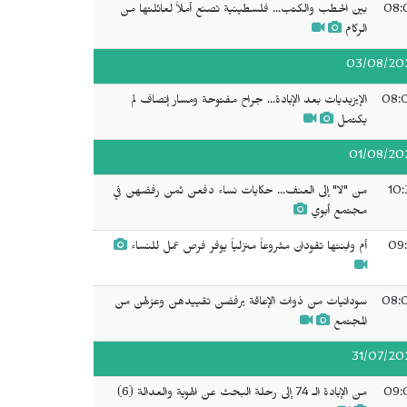
08:
بين الحطب والكتب... فلسطينية تصنع أملاً لعائلتها من
الركام
03/08/20
08:
الإيزيديات بعد الإبادة... جراح مفتوحة ومسار إنصاف لم
يكتمل
01/08/20
10:
من "لا" إلى العنف... حكايات نساء دفعن ثمن رفضهن في
مجتمع أبوي
09:
أم وابنتها تقودان مشروعاً منزلياً يوفر فرص عمل للنساء
08:
سودانيات من ذوات الإعاقة يرفضن تقييدهن وعزلهن من
المجتمع
31/07/20
09:
من الإبادة الـ 74 إلى رحلة البحث عن الهوية والعدالة (6)