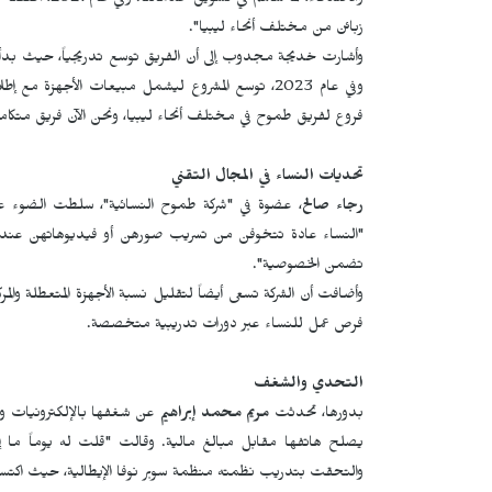
والأصدقاء، مما
زبائن من مختلف أنحاء ليبيا".
وأشارت خديجة مجدوب إلى أن الفريق توسع تدريجياً، حيث بدأ بت
وفي عام 2023، توسع المشروع ليشمل مبيعات الأجهزة
فروع لفريق طموح في مختلف أنحاء ليبيا، ونحن الآن فريق متكامل من 7 مه
تحديات النساء في المجال التقني
رجاء صالح
، عضوة في "شركة طموح النسائية"، سلطت الضوء على
"النساء عادة تتخوفن من تسريب صورهن أو فيديوهاتهن عند ت
تضمن الخصوصية".
وأضافت أن الشركة تسعى أيضاً لتقليل نسبة الأجهزة المتعطلة وال
فرص عمل للنساء عبر دورات تدريبية متخصصة.
التحدي والشغف
بدورها، تحدثت
مريم محمد إبراهيم
عن شغفها بالإلكترونيات وصي
يصلح هاتفها مقابل مبالغ مالية. وقالت "قلت له يوماً ما 
والتحقت بتدريب نظمته منظمة سوبر نوفا الإيطالية، حيث اكتسب