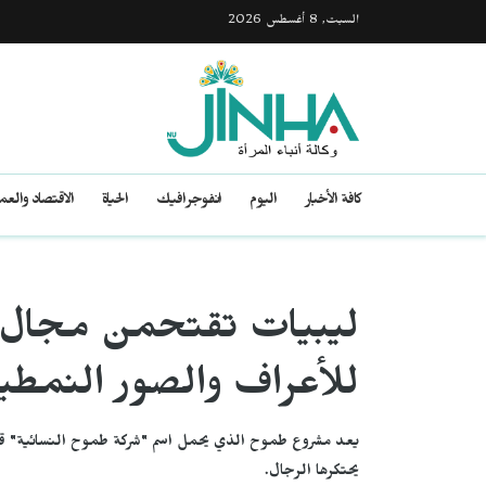
السبت, 8 أغسطس 2026
كافة الأخبار
اليوم
انفوجرافيك
الحياة
الاقتصاد والع
ليبيات تقتحمن مجال صي
للأعراف والصور النمطي
يعد مشروع طموح الذي يحمل اسم "شركة طموح النسائية" قصة نج
يحتكرها الرجال.