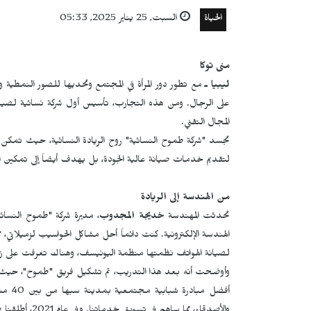
الحياة
السبت, 25 يناير 2025, 05:33
منى توكا
ليبيا ـ
مع تطور دور المرأة في المجتمع وتحديها للصور النمطية وا
على الرجال. ومن هذه التجارب، تأسيس أول شركة نسائية لصيانة
المجال التقني.
تجسد "شركة طموح النسائية" روح الريادة النسائية، حيث تمكن
لتقديم خدمات صيانة عالية الجودة، بل يهدف أيضاً إلى تمكين الن
من الهندسة إلى الريادة
تحدثت المهندسة
خديجة المجدوب
، مديرة شركة "طموح النسائ
الهندسة الإلكترونية. كنت دائماً أحل مشاكل الحواسيب لزميلاتي،
لصيانة الهواتف نظمتها منظمة اليونيسف، وهناك تعرفت على زم