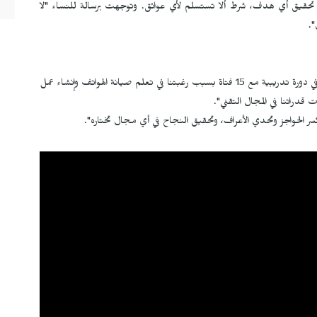
ى تحقيق أي هدف، شرط ألا تستسلم لأي عوائق. وتوجهت برسالة للنساء "لا
".
، إحدى موظفات الشركة "شاركنا في دورة تدريبية مع 15 فتاة بسبب رغبتنا في تعلم صيانة الهواتف وإنشاء عمل
قدراتنا في المجال التقني".
كسر الحواجز وتحدي الأعراف، وتحقيق النجاح في أي مجال تختاره".