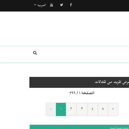
العربية
رض المزيد من المقالات
الصفحة ١ / ٢٩٦
‹
١
٢
٣
٤
٥
›