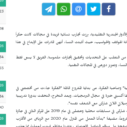
26
23
08
لأدوار الجندرية التقليدية، برزت تجارب نسائية فريدة في مجالات كانت حكراً
 الهواتف والحواسيب، حيث أثبتت النساء أنهن قادرات على الإبداع في هذا
26
:34
 من التغلب على التحديات وتحقيق إنجازات ملموسة. الفريق لا يسعى فقط
ساء وتعزيز دورهن في المجالات التقنية.
55
26
ية" وصاحبة الفكرة، عن بداية المشروع قائلة "الفكرة جاءت من تخصصي في
 مما أكسبني خبرة في مجال البرمجيات. وبعد التخرج، التحقت بدورة تدريبية
34
يلاتي اللاتي شاركن معي الشغف نفسه".
00
وأوضحت أنه بعد هذا التدريب، تم تشكيل فريق "طموح"، حيث شاركن في مسابقات محلية وحصلن في عام 2019 على المركز الثاني في جائزة
26
أفضل مبادرة شبابية مجتمعية بمدينة سبها من بين 40 مشروعاً، مضيفةً "بدأنا العمل من المنزل عام 2020 مع الزبائن من الأقارب