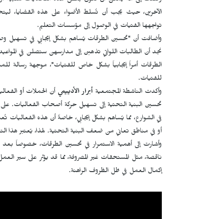
ولفتت إلى أنه يمكن أن تكون بعض هذه التحديات سلبية أو إيجا
الآخرين، حيث يجب أن تُسلط الأضواء على هذه القضايا، ل
تواجهها الفتيات في الوصول إلى مؤسسات التعليم.
وأضافت أن "تحسين الطرقات يُساهم بشكل إيجابي في تسهيل وصول 
نجد أن الطالبات اللواتي تذهبن إلى مدارسهن ستصلن في المواعيد ا
الطرقات أمراً إيجابياً بشكل خاص للفتيات"، موجهة رسالة للمس
للفتيات.
وأكدت الناشطة المجتمعية
أبرار الأدييمي
أن الحملات أو الفعالي
تحسين البنية التحتية إلى تسهيل حركة أصحاب الفعاليات. على سبي
في الشوارع، مما يُساهم بشكل إيجابي، خاصةً أن هذه الفعاليات تُعت
أو في مناطق تعاني من ضعف البنية التحتية. لهذا، يُعتبر هذا الت
وأشارت إلى أهمية الاستمرار في تحسين الطرقات، خصوصاً بع
ناقصة، مثل المستحقات غير المصروفة، مما قد يؤثر على سير العم
إكمال العمل في ظل الظروف الراهنة.