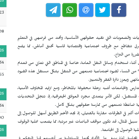
26
23
08
حديات والصعوبات التي تقيد حقوقهن الأساسية، وتحد من فرصهن في التعليم
ق تتقاطع مع ظروف اجتماعية واقتصادية قاسية تخنق آمالهن، مما يضع
26
ررة من النزاع.
:34
4% من النساء بعدم الأمان أثناء استخدام وسائل النقل العامة، خاصةً في المناطق التي تعاني من انعدام
من وتزداد التحديات في السياقات الريفية، حيث تتعرض 30% من النساء لقيود اجتماعية تمنعهن من التنقل بشكل مستقل هذه القيود
55
هن ويعزز دائرة الفقر والتمييز.
دارس والجامعات أشبه برحلة محفوفة بالمخاطر، ومع تزايد المخاوف الأمنية،
26
المستقبل، لكن الأمر يتعدى مجرد العوائق الجغرافية، إذ تتجلى التحديات
قافية ضاغطة تمنعهن من ممارسة حقوقهن بشكل كامل.
34
أكبر في الطرقات مقارنةً بالفتيان، إذ يجد الأخير الطريق أسهل للوصول إلى
00
ى سبيل المثال، قد تكون مواقف الباصات غير مرتبة، مما يصعب عملية الوقوف
26
لية الوصول إلى الجامعة.