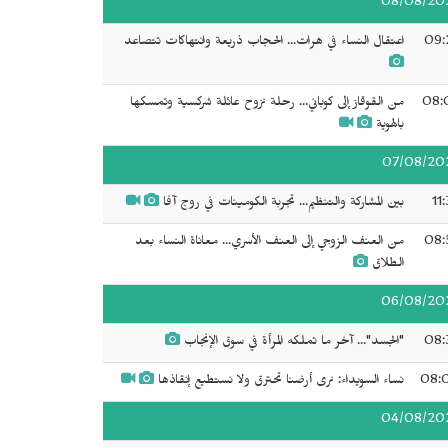
08/08/20
09:
اعتقال النساء في هرات... الحجاب ذريعة وانتهاكات تتصاعد
08:
من القوقاز إلى كوباني... رحلة نزوح عائلة شركسية وتمسكها
بالهوية
07/08/20
11
بين المشاركة والتنظيم... تجربة الكومينات في روج آفا
08:
من العنف الزوجي إلى العنف الأسري... معاناة النساء بعد
الطلاق
06/08/20
08:
"الجسد"... آخر ما تملكه المرأة في سوق الإنجاب
08:
نساء السويداء: نرى أرضنا تحترق ولا نستطيع إنقاذها
04/08/20