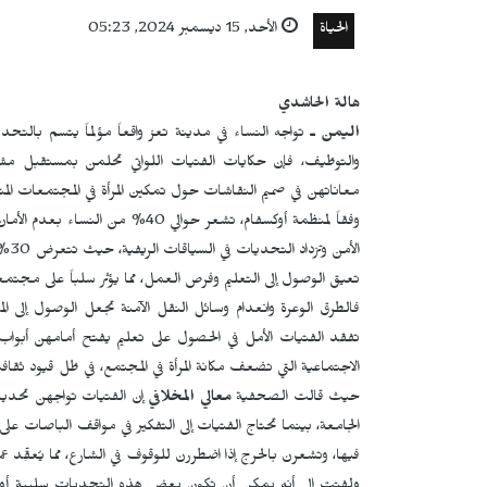
الحياة
الأحد, 15 ديسمبر 2024, 05:23
هالة الحاشدي
اليمن ـ
تواجه النساء في مدينة تعز واقعاً مؤلماً يتسم بالت
والتوظيف، فإن حكايات الفتيات اللواتي تحلمن بمستقبل مشر
معاناتهن في صميم النقاشات حول تمكين المرأة في المجتمعات المتض
وفقاً لمنظمة أوكسفام، تشعر حوالي 0
الأ
تعيق الوصول إلى التعليم وفرص العمل، مما يؤثر سلباً على مجتمعات
فالطرق الوعرة وانعدام وسائل النقل الآمنة تجعل الوصول إلى الم
تفقد الفتيات الأمل في الحصول على تعليم يفتح أمامهن أبواب 
الاجتماعية التي تضعف مكانة المرأة في المجتمع، في ظل قيود ث
حيث قالت الصحفية
معالي المخلافي
إن الفتيات تواجهن تحديات 
الجامعة، بينما تحتاج الفتيات إلى التفكير في مواقف الباصات عل
فيها، وتشعرن بالحرج إذا اضطررن للوقوف في الشارع، مما يُعقِّد عم