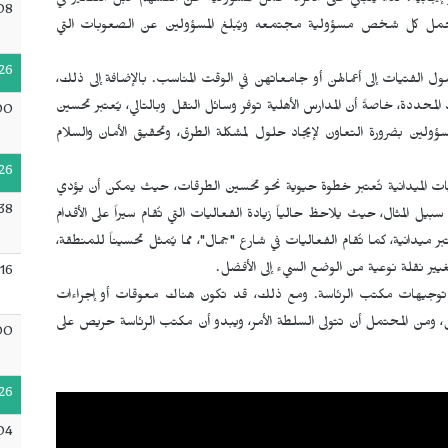
بية. لذا، ينبغي على الأفراد تحمل المسؤولية عن أنفسهم قبل التفكير في
08
يتحمل كل شخص مسؤولية مجتمعه ويُبلغ المسؤولين عن الصعوبات التي
26
الفتيات إلى أعمالهن أو جامعاتهن في الوقت المناسب. بالإضافة إلى ذلك،
لمحددة، خاصةً أن المدارس الأهلية توفر وسائل النقل وبالتالي، يُعتبر تحسين
00
ؤولين بضرورة التعاون لإيجاد حلول لمشكلة الطرق، وتحقيق الأمان والسلام
26
ات الميدانية تُعتبر خطوة حيوية نحو تحسين الطرقات، حيث يمكن أن يؤدي
38
ل المثال، حيث يلاحظ حالياً زيادة الفعاليات التي تُقام سيراً على الأقدام
بر ميدانية، كما تُقام الفعاليات في شارع "جمال"، مما يُمثل تحسيناً للمنطقة،
غيير نقلة نوعية من الوضع السيء إلى الأفضل.
16
د توجيهات مكتب الرئاسة. ومع ذلك، قد تكون هناك معوقات أو إجراءات
ل، ومن المحتمل أن تتولى السلطة الأمر، ويبدو أن مكتب الرئاسة حريص على
00
26
04