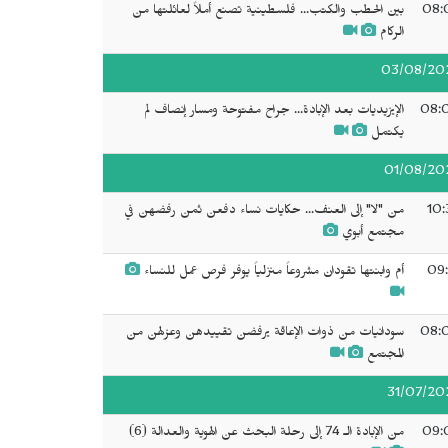
08:
بين الحطب والكتب... فلسطينية تصنع أملاً لعائلتها من
الركام
03/08/20
08:
الإيزيديات بعد الإبادة... جراح مفتوحة ومسار إنصاف لم
يكتمل
01/08/20
10:
من "لا" إلى العنف... حكايات نساء دفعن ثمن رفضهن في
مجتمع أبوي
09:
أم وابنتها تقودان مشروعاً منزلياً يوفر فرص عمل للنساء
08:
سودانيات من ذوات الإعاقة يرفضن تقييدهن وعزلهن من
المجتمع
31/07/20
09:
من الإبادة الـ 74 إلى رحلة البحث عن الهوية والعدالة (6)