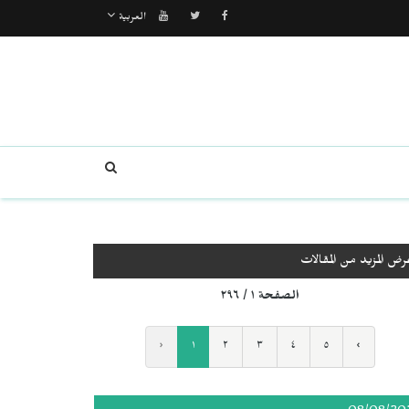
العربية
رض المزيد من المقالات
الصفحة ١ / ٢٩٦
‹
١
٢
٣
٤
٥
›