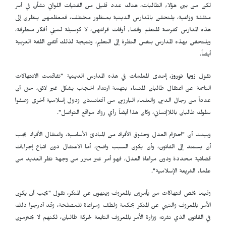
لكن من بين هؤلاء الطالبات، هناك عدد قليل من الفتيات اللواتي نشأن في أسر
مثقفة وواعية، يلتحقن بالمدارس الدينية بمنظور مختلف، فمعظمهن ينظرن إلى
هذه المدارس كفرصة للتعلم وقضاء أوقات فراغهن، لا كوسيلة لتبني أفكار متطرفة،
ويلتحقن بهذه المدارس بنفس النظرة إلى التعليم، ونتيجة لذلك أتقنّ اللغة العربية
أيضاً.
تقول
زويا نوروز
، إحدى المعلمات في هذه المدارس الدينية "تفاقمت الانتهاكات
الناجمة عن اعتقال طالبان للنساء بتهمة ارتداء الحجاب بشكل غير لائق، حتى أن
عدداً من رجال الدين والعلماء البارزين من أفغانستان ودول إسلامية أخرى وصفوا
سلوك طالبان باللاإنساني، وكان هذا أيضاً رأي رواد مواقع التواصل".
وبينت أن "احترام العدل وحقوق الأفراد من المبادئ الأساسية، واعتقال الأفراد يجب
أن يستند إلى القانون، وأن يكون السبب واضح، أما الاعتقال دون اتباع إجراءات
قضائية محددة ودون مراعاة العدل، فهو أمر غير مبرر من وجهة نظر العديد من
علماء الشريعة الإسلامية".
وفيما يخص انتهاكات من يأمرون بالمعروف وينهون عن المنكر، تقول "يجب أن يكون
الأمر بالمعروف والنهي عن المنكر بحكمة ولطف ومراعاة للمصلحة، وقد أدرجوا ذلك
في القانون الذي نشرته وزارة الأمر بالمعروف التابعة لحركة طالبان، لكنهم لا يحترمون