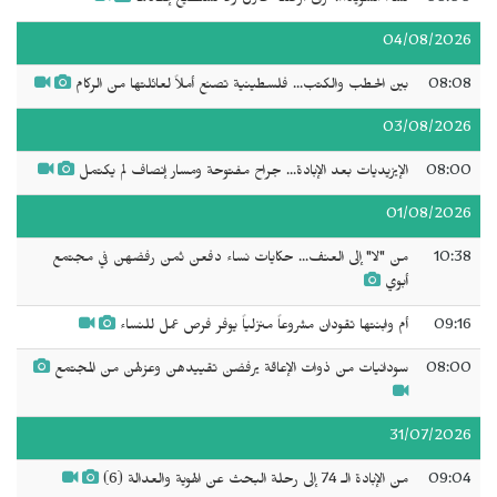
04/08/2026
08:08
بين الحطب والكتب... فلسطينية تصنع أملاً لعائلتها من الركام
03/08/2026
08:00
الإيزيديات بعد الإبادة... جراح مفتوحة ومسار إنصاف لم يكتمل
01/08/2026
10:38
من "لا" إلى العنف... حكايات نساء دفعن ثمن رفضهن في مجتمع
أبوي
09:16
أم وابنتها تقودان مشروعاً منزلياً يوفر فرص عمل للنساء
08:00
سودانيات من ذوات الإعاقة يرفضن تقييدهن وعزلهن من المجتمع
31/07/2026
09:04
من الإبادة الـ 74 إلى رحلة البحث عن الهوية والعدالة (6)