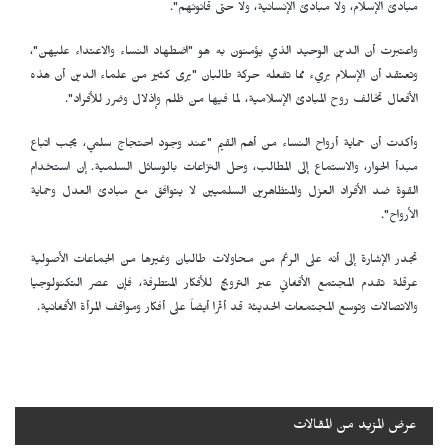
مبادئ الإسلام، ولا مبادئ الإنسانية، ولا حتى قانونهم".
واعتبرت أن الدين الوحيد الذي يؤمنون به هو "اضطهاد النساء والاعتداء عليهن"،
وتعتقد أن الإسلام بريء مما تفعله حركة طالبان "يرى كثير من علماء الدين أن هذه
الأفعال تخالف روح المبادئ الإسلامية، لما فيها من ظلم وإذلال وضرر للأفراد".
وأكدت أن حماية أرواح النساء من أهم القيم "عند وجود احتجاج سلمي، يجب اتباع
مبدأ الحوار، والاستماع إلى المطالب، وحل النزاعات بالوسائل السلمية. إن استخدام
القوة ضد الأفراد العزل والمتظاهرين السلميين لا يتوافق مع مبادئ العدل وحماية
الأرواح".
تجدر الإشارة إلى أنه على الرغم من محاولات طالبان وغيرها من الجماعات الأصولية
عرقلة تقدم المجتمع الأفغاني عبر الترويج للأفكار المتطرفة، فإن عصر التكنولوجيا
والاتصالات وتوسع المجتمعات الحديثة قد أثّرا أيضاً على أفكار ومواقف المرأة الأفغانية.
عرض المزيد من المقالات