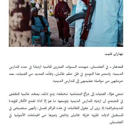
بهاران لهيب
قندهار ـ
في أفغانستان، شهدت السنوات العشرون الماضية ازدياداً في عدد المدارس
الدينية، واستمر هذا التوسع في ظل حكم طالبان، ولجأت العديد من الفتيات، بعد
حرمانهن من مواصلة تعليمهن إلى المدارس الدينية.
تنتمي هؤلاء الفتيات إلى شرائح اجتماعية مختلفة، ومع ذلك، يعتقد غالبية المثقفين
في المجتمع أن ازدياد المدارس الدينية وتوسعها ما هو إلا أداة لقمع الأفكار المؤيدة
للديمقراطية؛ إذ يرون أن عقول الطالبات في هذه المراكز تُغسل، وأنهن ستصبحن في
المستقبل أدوات فكرية لحركة طالبان وداعش وغيرها من الجماعات الأصولية في
أفغانستان.