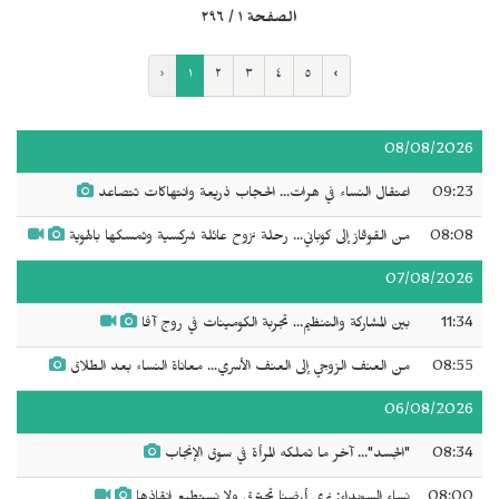
الصفحة ١ / ٢٩٦
‹
١
٢
٣
٤
٥
›
08/08/2026
09:23
اعتقال النساء في هرات... الحجاب ذريعة وانتهاكات تتصاعد
08:08
من القوقاز إلى كوباني... رحلة نزوح عائلة شركسية وتمسكها بالهوية
07/08/2026
11:34
بين المشاركة والتنظيم... تجربة الكومينات في روج آفا
08:55
من العنف الزوجي إلى العنف الأسري... معاناة النساء بعد الطلاق
06/08/2026
08:34
"الجسد"... آخر ما تملكه المرأة في سوق الإنجاب
08:00
نساء السويداء: نرى أرضنا تحترق ولا نستطيع إنقاذها