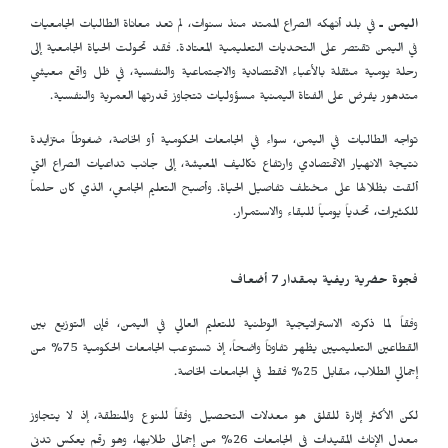
اليمن ـ
في بلد أنهكه الصراع الممتد منذ سنوات، لم تعد معاناة الطالبات الجامعيات
في اليمن تقتصر على التحديات التعليمية المعتادة. فقد تحولت الحياة الجامعية إلى
رحلة يومية مثقلة بالأعباء الاقتصادية والاجتماعية والنفسية، في ظل واقع معيشي
متدهور يفرض على الفتاة اليمنية مسؤوليات تتجاوز قدرتها العمرية والنفسية.
تواجه الطالبات في اليمن، سواء في الجامعات الحكومية أو الخاصة، ضغوطاً متزايدة
نتيجة الانهيار الاقتصادي وارتفاع تكاليف المعيشة، إلى جانب تداعيات الصراع التي
ألقت بظلالها على مختلف تفاصيل الحياة. وأصبح التعليم الجامعي، الذي كان حلماً
للكثيرات، تحدياً يومياً للبقاء والاستمرار.
فجوة حضرية ريفية بمقدار 7 أضعاف
وفقاً لما ذكرته الاستراتيجية الوطنية للتعليم العالي في اليمن، فإن التوزيع بين
القطاعين التعليميين يظهر تفاوتاً واضحاً، إذ تستوعب الجامعات الحكومية 75% من
إجمالي الطلاب، مقابل 25% فقط في الجامعات الخاصة.
لكن الأكثر إثارة للقلق هو معدلات التحصيل وفقاً للنوع والمنطقة، إذ لا يتجاوز
معدل الإناث المقيدات في الجامعات 26% من إجمالي طلابها، وهو رقم يعكس تدني