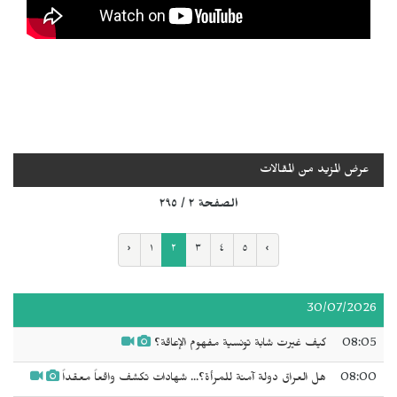
عرض المزيد من المقالات
الصفحة ٢ / ٢٩٥
‹
١
٢
٣
٤
٥
›
30/07/2026
08:05
كيف غيرت شابة تونسية مفهوم الإعاقة؟
08:00
هل العراق دولة آمنة للمرأة؟... شهادات تكشف واقعاً معقداً