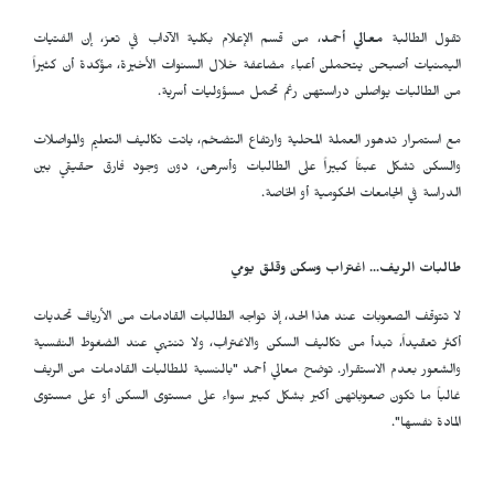
تقول الطالبة
معالي أحمد
، من قسم الإعلام بكلية الآداب في تعز، إن الفتيات
اليمنيات أصبحن يتحملن أعباء مضاعفة خلال السنوات الأخيرة، مؤكدة أن كثيراً
من الطالبات يواصلن دراستهن رغم تحمل مسؤوليات أسرية.
مع استمرار تدهور العملة المحلية وارتفاع التضخم، باتت تكاليف التعليم والمواصلات
والسكن تشكل عبئاً كبيراً على الطالبات وأسرهن، دون وجود فارق حقيقي بين
الدراسة في الجامعات الحكومية أو الخاصة.
طالبات الريف... اغتراب وسكن وقلق يومي
لا تتوقف الصعوبات عند هذا الحد، إذ تواجه الطالبات القادمات من الأرياف تحديات
أكثر تعقيداً، تبدأ من تكاليف السكن والاغتراب، ولا تنتهي عند الضغوط النفسية
والشعور بعدم الاستقرار. توضح معالي أحمد "بالنسبة للطالبات القادمات من الريف
غالباً ما تكون صعوباتهن أكبر بشكل كبير سواء على مستوى السكن أو على مستوى
المادة نفسها".