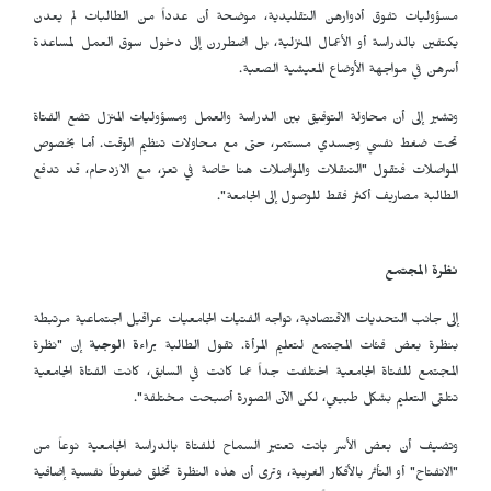
مسؤوليات تفوق أدوارهن التقليدية، موضحة أن عدداً من الطالبات لم يعدن
يكتفين بالدراسة أو الأعمال المنزلية، بل اضطررن إلى دخول سوق العمل لمساعدة
أسرهن في مواجهة الأوضاع المعيشية الصعبة.
وتشير إلى أن محاولة التوفيق بين الدراسة والعمل ومسؤوليات المنزل تضع الفتاة
تحت ضغط نفسي وجسدي مستمر، حتى مع محاولات تنظيم الوقت. أما بخصوص
المواصلات فتقول "التنقلات والمواصلات هنا خاصة في تعز، مع الازدحام، قد تدفع
الطالبة مصاريف أكثر فقط للوصول إلى الجامعة".
نظرة المجتمع
إلى جانب التحديات الاقتصادية، تواجه الفتيات الجامعيات عراقيل اجتماعية مرتبطة
بنظرة بعض فئات المجتمع لتعليم المرأة. تقول الطالبة
براءة الوجبة
إن "نظرة
المجتمع للفتاة الجامعية اختلفت جداً عما كانت في السابق، كانت الفتاة الجامعية
تتلقى التعليم بشكل طبيعي، لكن الآن الصورة أصبحت مختلفة".
وتضيف أن بعض الأسر باتت تعتبر السماح للفتاة بالدراسة الجامعية نوعاً من
"الانفتاح" أو التأثر بالأفكار الغربية، وترى أن هذه النظرة تخلق ضغوطاً نفسية إضافية