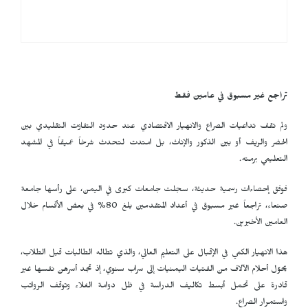
تراجع غير مسبوق في عامين فقط
ولم تقف تداعيات الصراع والانهيار الاقتصادي عند حدود التفاوت التقليدي بين
الحضر والريف أو بين الذكور والإناث، بل امتدت لتحدث شرخاً عميقاً في المشهد
التعليمي برمته.
فوفق إحصاءات رسمية حديثة، سجلت جامعات كبرى في اليمن، على رأسها جامعة
صنعاء، تراجعاً غير مسبوق في أعداد المتقدمين بلغ 80% في بعض الأقسام خلال
العامين الأخيرين.
هذا الانهيار الكمي في الإقبال على التعليم العالي، والذي تطاله الطالبات قبل الطلاب،
يحوّل أحلام الآلاف من الفتيات اليمنيات إلى سراب سنوي، إذ تجد أسرهن نفسها غير
قادرة على تحمل أبسط تكاليف الدراسة في ظل دوامة الغلاء وتوقف الرواتب
واستمرار الصراع.