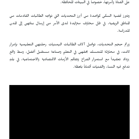
على الفتاة وأسرتها، خصوصاً في البيئات المحافظة.
وتبرز قضية السكن كواحدة من أبرز التحديات التي تواجه الطالبات القادمات من
المناطق الريفية، في ظل مخاوف متزايدة لدى الأسر من إرسال بناتهن إلى المدن
للدراسة.
ورغم حجم التحديات، تواصل آلاف الطالبات اليمنيات رحلتهن التعليمية بإصرار
لافت، في محاولة للتمسك بحقهن في التعليم وصناعة مستقبل أفضل، وسط واقع
يزداد تعقيداً مع استمرار الصراع وتفاقم الأزمات الاقتصادية والاجتماعية، في بلدٍ
تدفع فيه النساء والفتيات أثماناً باهظة.