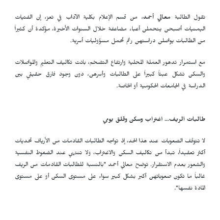
تقول الطالبة
معالي أحمد
، من قسم الإعلام بكلية الآداب في تعز، إن الفتيات
اليمنيات أصبحن يتحملن أعباء مضاعفة خلال السنوات الأخيرة، مؤكدة أن كثيراً
من الطالبات يواصلن دراستهن رغم تحمل مسؤوليات أسرية.
مع استمرار تدهور العملة المحلية وارتفاع التضخم، باتت تكاليف التعليم والمواصلات
والسكن تشكل عبئاً كبيراً على الطالبات وأسرهن، دون وجود فارق حقيقي بين
الدراسة في الجامعات الحكومية أو الخاصة.
طالبات الريف... اغتراب وسكن وقلق يومي
لا تتوقف الصعوبات عند هذا الحد، إذ تواجه الطالبات القادمات من الأرياف تحديات
أكثر تعقيداً، تبدأ من تكاليف السكن والاغتراب، ولا تنتهي عند الضغوط النفسية
والشعور بعدم الاستقرار. توضح معالي أحمد "بالنسبة للطالبات القادمات من الريف
غالباً ما تكون صعوباتهن أكبر بشكل كبير سواء على مستوى السكن أو على مستوى
المادة نفسها".