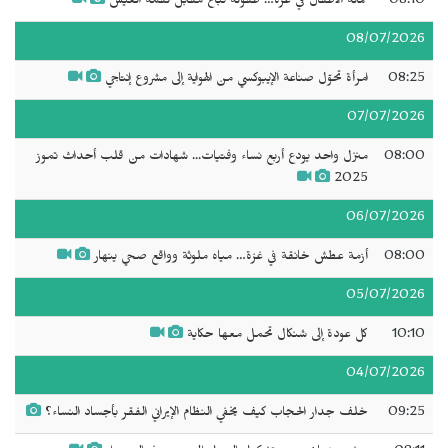
08:10
عمالة الأطفال في غزة… طفولة تُباع مقابل لقمة العيش
08/07/2026
08:25
امرأة تحوّل صناعة الإيبوكسي من الهواية إلى مشروع إنتاجي
07/07/2026
08:00
منزل واحد يودع أربع نساء وفتيات... شهادات من قلب أحداث تموز
2025
06/07/2026
08:00
أزمة عطش خانقة في غزة… مياه ملوثة وواقع صحي ينهار
05/07/2026
10:10
كل عودة إلى شنكال تحمل معها حكاية
04/07/2026
09:25
خلف جدار الحجاب كيف يخفي النظام الإيراني الفقر بأجساد النساء؟