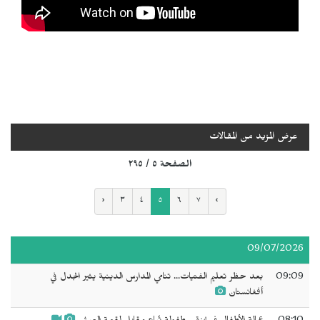
عرض المزيد من المقالات
الصفحة ٥ / ٢٩٥
‹
٣
٤
٥
٦
٧
›
09/07/2026
09:09
بعد حظر تعليم الفتيات... تنامي المدارس الدينية يثير الجدل في
أفغانستان