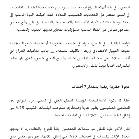
اليمن ـ
في بلد أنهكه الصراع الممتد منذ سنوات، لم تعد معاناة الطالبات الجامعيات
في اليمن تقتصر على التحديات التعليمية المعتادة. فقد تحولت الحياة الجامعية إلى
رحلة يومية مثقلة بالأعباء الاقتصادية والاجتماعية والنفسية، في ظل واقع معيشي
متدهور يفرض على الفتاة اليمنية مسؤوليات تتجاوز قدرتها العمرية والنفسية.
تواجه الطالبات في اليمن، سواء في الجامعات الحكومية أو الخاصة، ضغوطاً متزايدة
نتيجة الانهيار الاقتصادي وارتفاع تكاليف المعيشة، إلى جانب تداعيات الصراع التي
ألقت بظلالها على مختلف تفاصيل الحياة. وأصبح التعليم الجامعي، الذي كان حلماً
للكثيرات، تحدياً يومياً للبقاء والاستمرار.
فجوة حضرية ريفية بمقدار 7 أضعاف
وفقاً لما ذكرته الاستراتيجية الوطنية للتعليم العالي في اليمن، فإن التوزيع بين
القطاعين التعليميين يظهر تفاوتاً واضحاً، إذ تستوعب الجامعات الحكومية 75% من
إجمالي الطلاب، مقابل 25% فقط في الجامعات الخاصة.
لكن الأكثر إثارة للقلق هو معدلات التحصيل وفقاً للنوع والمنطقة، إذ لا يتجاوز
معدل الإناث المقيدات في الجامعات 26% من إجمالي طلابها، وهو رقم يعكس تدني