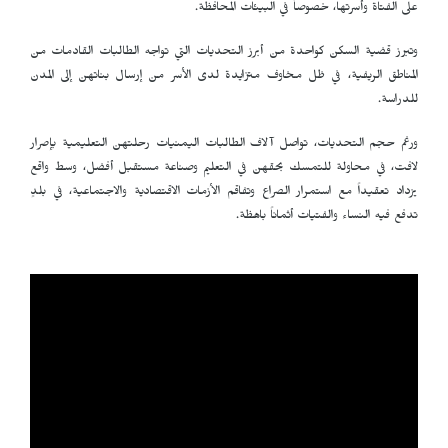
على الفتاة وأسرتها، خصوصاً في البيئات المحافظة.
وتبرز قضية السكن كواحدة من أبرز التحديات التي تواجه الطالبات القادمات من
المناطق الريفية، في ظل مخاوف متزايدة لدى الأسر من إرسال بناتهن إلى المدن
للدراسة.
ورغم حجم التحديات، تواصل آلاف الطالبات اليمنيات رحلتهن التعليمية بإصرار
لافت، في محاولة للتمسك بحقهن في التعليم وصناعة مستقبل أفضل، وسط واقع
يزداد تعقيداً مع استمرار الصراع وتفاقم الأزمات الاقتصادية والاجتماعية، في بلدٍ
تدفع فيه النساء والفتيات أثماناً باهظة.