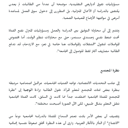
مسؤوليات تفوق أدوارهن التقليدية، موضحة أن عدداً من الطالبات لم يعدن
يكتفين بالدراسة أو الأعمال المنزلية، بل اضطررن إلى دخول سوق العمل لمساعدة
أسرهن في مواجهة الأوضاع المعيشية الصعبة.
وتشير إلى أن محاولة التوفيق بين الدراسة والعمل ومسؤوليات المنزل تضع الفتاة
تحت ضغط نفسي وجسدي مستمر، حتى مع محاولات تنظيم الوقت. أما بخصوص
المواصلات فتقول "التنقلات والمواصلات هنا خاصة في تعز، مع الازدحام، قد تدفع
الطالبة مصاريف أكثر فقط للوصول إلى الجامعة".
نظرة المجتمع
إلى جانب التحديات الاقتصادية، تواجه الفتيات الجامعيات عراقيل اجتماعية مرتبطة
بنظرة بعض فئات المجتمع لتعليم المرأة. تقول الطالبة
براءة الوجبة
إن "نظرة
المجتمع للفتاة الجامعية اختلفت جداً عما كانت في السابق، كانت الفتاة الجامعية
تتلقى التعليم بشكل طبيعي، لكن الآن الصورة أصبحت مختلفة".
وتضيف أن بعض الأسر باتت تعتبر السماح للفتاة بالدراسة الجامعية نوعاً من
"الانفتاح" أو التأثر بالأفكار الغربية، وترى أن هذه النظرة تخلق ضغوطاً نفسية إضافية