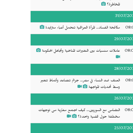
المخاطرة؟
31/07/20
08:
مكافحة الفساد... المرأة العراقية تتحمل أعباء متزايدة
29/07/20
08:
عاملات منسيات بين التغيرات المناخية وتجاهل الحكومة
28/07/20
08:
العنف ضد النساء في مصر... جرائم تتصاعد وأنماط تتغير
وسط تحديات المواجهة
26/07/20
08:
التضامن مع السوريين... كيف اجتمع مغاربة من توجهات
مختلفة حول قضية واحدة؟
25/07/20