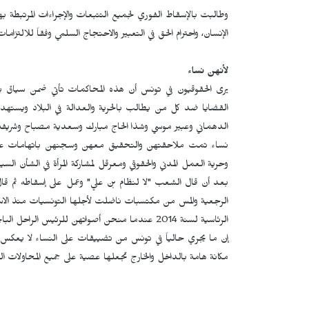
وطالبت بالإسقاط الفوري لجميع التتبعات والإجراءات المرتبطة 
الإنسان، واحترام الحق في التعبير والاحتجاج السلمي وفقاً للالتزام
لأنهن نساء
القضايا ضد كل من يطالب بالحرية والعدالة في البلاد ويست
الدهماني وعبير موسي وشذا الحاج مبارك وسعدية مصباح وشريفة ا
نساء تمت ملاحقتهن والتحقيق معهن وسجنهن باتهامات عديدة ا
وحرية العمل المدني والحقوقي ومعرقل لمشاركة المرأة في الشأن الس
بعد أن قال الشعب "لا لنظام بن علي" وعمل على إسقاطه ثم قال
الرجعية والمس من مكتسبات ناضلت لأجلها التونسيات منذ الاستق
الرئاسية لسنة 2014 عندما منحن أصواتهن للرئيس الراحل الباجي قائد السبسي ليفوز على منافسه المنصف المرزوقي بفارق محترم.
إن ما يجري حالياً في تونس من تضييقات على النساء لا يعكس وعي 
مكانة هامة بالداخل والخارج تجعلها عصية على جميع المحاولات الت