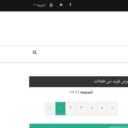
العربية
رض المزيد من المقالات
الصفحة ١ / ١٠٧
‹
١
٢
٣
٤
٥
›