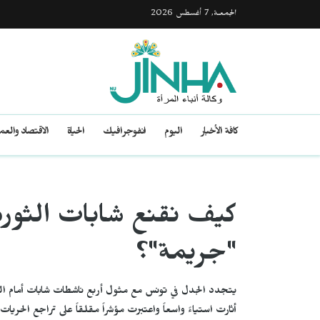
الجمعـة, 7 أغسطس 2026
كافة الأخبار
اليوم
انفوجرافيك
الحياة
الاقتصاد والع
كيف نقنع شابات الثورة 
"جريمة"؟
يتجدد الجدل في تونس مع مثول أربع ناشطات شابات أمام 
أثارت استياءً واسعاً واعتبرت مؤشراً مقلقاً على تراجع الحري