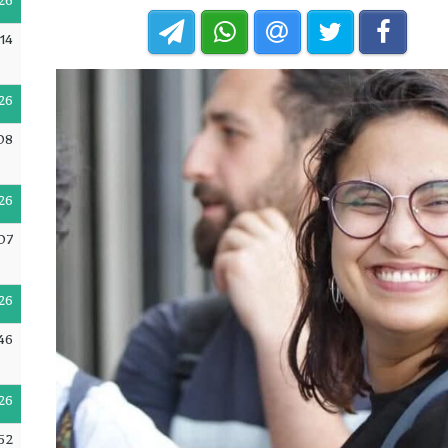
26
14
26
08
26
07
26
46
26
52