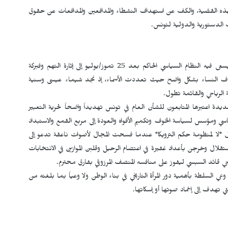
بهذه القضية، والكف عن استهداف النشطاء والمدافعين والمدافعات عن حقوق
ات الدستورية والدولية لتونس.
يرى الحقوقيون في تونس أن هذه المحاكمات تأتي ضمن سياق يسعى فيه النظام السياسي الحاكم بعد 25 تموز/يوليو إلى إثارة التهم وفبركة
هدف النساء بشكل واضح حيث تعددت الأسماء، إذ نجد شيماء عيسى وسنية
لرياحي والقائمة تطول.
عتبرها المتابعون للشأن العام في تونس تهديداً واضحاً لحرية التعبير
ياسي ومؤسس لسياسة الخوف وتكميم الأفواه والعودة إلى مربع القمع والاستبداد
 "لا لمنظومة حكم الترويكا" عندما فسحت المجال لأصوات ناعقة تدعو إلى
لال وخرجن بأعداد غفيرة في اعتصام الرحيل وقلبن الموازين في الانتخابات
السلطة بأهمية دور المرأة التاريخي في بناء الوطن ولا وعياً بما بلغته من
ي تهدف إلى إخماد صوتها أو إسكاتها.