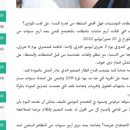
26
اشطات التونسيات فهل تخشى السلطة من قدرة النساء على قلب الموازين؟
06
ت التي طالت أربع شابات ناشطات بالمجتمع المدني بعد أربع سنوات من
26
وليو 2022.
وأثارت سلسلة التحقيقات التي شملت الناشطة الشابة نورس الزغبي الدوزي يوم 3 حزيران/يونيو الجاري، وأسماء فاطمة المعتمري يوم 4 حزيران،
00
وم 5 حزيران، ورحمة الخشناوي يوم 9 حزيران، موجة من الاستياء مع تنظيم وقفات تضامنية من قبل الناشطات والنشطاء على
 الشأن العام دون خوف.
26
 تماماً كما يصعب إقناع الطائر الصغير الذي غادر العش بالعودة إليه.
هذا الرباعي يتكون من ناشطات معروفات تنتمين إلى جيل فتح عيناه على الحرية التي جاءت بها ثورة 2011 وتابعن على امتداد سنوات مسار
09
د بانتهاك الحقوق والحريات وخاصة تلك التي تصدت لمشاريع العودة بالمرأة
ر.
26
دون سواها مرفوض ومنبوذ في المجتمع التونسي فكيف يمكن أن نقنعه اليوم بأن
00
ً من الماضي وأصبح كل من تخول له نفسه التعبير والكلام عرضة للملاحقة
ن الاحتجاج جريمة؟ وخاصة بعد مرور أربع سنوات من التظاهر السلمي ضد
26