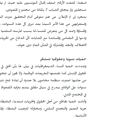
مسجلين ولم يتجاوز الشباب 7 بالمائة من مجموع المصوتين.
بمجرد إن تم الإعلان عن خبر مثولهن أمام التحقيق عبرت ال
واستغرابهن من هذا الأمر لاسيما بعد مرور كل هذه السنوات، و
والمساواة وضد كل من يتعرض للمساءلة بسبب ممارسته السلمية لح
ودعوا إلى التضامن والمساندة مع الشابات لأن الدفاع عن الح
الاختلاف والنقد والمشاركة في الشأن العام دون خوف.
جمعيات نسوية وحقوقية تستنكر
وشددت جمعية النساء الديمقراطيات في بيان لها بأن الحق في الت
لحقوق الإنسان كما تضمنها التشريعات الوطنية، ولا يجوز أن تتح
من جانبها اعتبرت منظمة محامون بلا حدود أن إعادة فتح تتبعا
سنوات على الوقائع يندرج في سياق مقلق يتسم بتزايد الضغوط وا
في المجتمع المدني.
وأدانت جمعية تقاطع من أجل الحقوق والحريات استدعاء الناشطا
حرية التعبير والتجمع السلمي، ومحاولة لترهيب النشطاء وال
الأساسية.