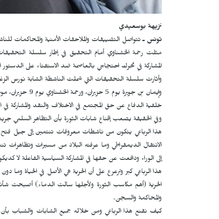
نزيهة بوسعيدي
تونس ـ
تتواصل التضييقات والملاحقات الأمنية والمحاكمات للن
مثلت رحمة الخشناوي أمام التحقيق في إطار سلسلة التحقيقا
المشاركة في تحرك احتجاجي بالعاصمة ضد الاستفتاء على الدستور المؤرخ في 25 تموز/ي
وإيمان بن جويرة ي
خلفية الدفاع عن حق المجتمع في الاختلاف والنقد والمشاركة في
وفي الحقيقة يصعب إقناع شابات الثورة بأن التظاهر السلمي جريمة
الانتقال الديمقراطي وما عرفته البلاد من مسيرات وتظاهرات تند
إلى الوراء ودافعت عن حقها في المشاركة السياسية الفاعلة لا كديكو
هذا الرباعي كبر وترعرع على أن الحرية هي الأصل في الحياة وما 
الحرية (أهم مكاسب الثورة ولأجلها سالت الدماء) أصبحت شأنا
والمحاكمة والسجن.
كيف نقنع هذا الرباعي ومن خلاله جميع الشابات والشباب بأ