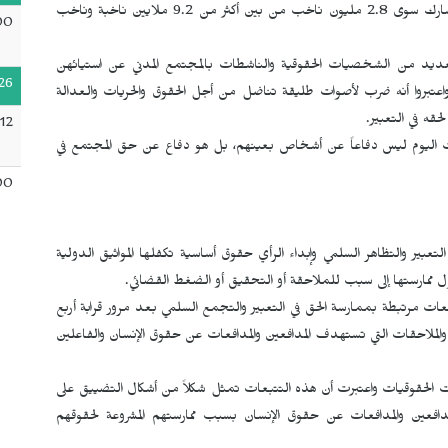
استفتاء كشفت الأرقام ضعف إقبال التونسيين عليه حيث لم يشارك سوى 2.8 مليون ناخب من بين أكثر من 9.2 ملايين ناخبة وناخب
00
عديد من الشخصيات الحقوقية والناشطات بالمجتمع المدني عن استيائهن
26
اعتبروا أنه ضرب لأصوات طليقة تناضل من أجل الحقوق والحريات والعدالة
قه في التعبير.
12
ريات اليوم ليس دفاعاً عن أشخاص بعينهم، بل هو دفاع عن حق المجتمع في
00
عبير والتظاهر السلمي وإبداء الرأي حقوق أساسية تكفلها المواثيق الدولية
ول ممارستها إلى سبب للملاحقة أو التحقيق أو الضغط القضائي.
ت مرتبطة بممارسة الحق في التعبير والتجمع السلمي بعد مرور قرابة أربع
لملاحقات التي تستهدف المدافعين والمدافعات عن حقوق الإنسان والفاعلين
ت الحقوقيات واعتبرت أن هذه التتبعات تمثل شكلاً من أشكال التضييق على
مدافعين والمدافعات عن حقوق الإنسان بسبب ممارستهم المشروعة لحقوقهم