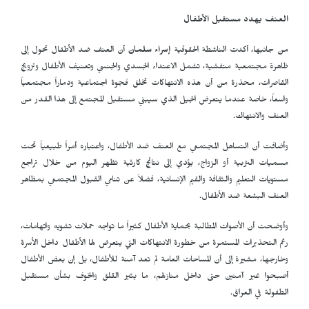
العنف يهدد مستقبل الأطفال
من جانبها، أكدت الناشطة الحقوقية
إسراء سلمان
أن العنف ضد الأطفال تحول إلى
ظاهرة مجتمعية متفشية، تشمل الاعتداء الجسدي والجنسي وتعنيف الأطفال وتزويج
القاصرات، محذرة من أن هذه الانتهاكات تخلق فجوة اجتماعية ودماراً مجتمعياً
واسعاً، خاصة عندما يتعرض الجيل الذي سيبني مستقبل المجتمع إلى هذا القدر من
العنف والانتهاك.
وأضافت أن التساهل المجتمعي مع العنف ضد الأطفال، واعتباره أمراً طبيعياً تحت
مسميات التربية أو الزواج، يؤدي إلى نتائج كارثية تظهر اليوم من خلال تراجع
مستويات التعليم والثقافة والقيم الإنسانية، فضلاً عن تنامي القبول المجتمعي بمظاهر
العنف البشعة ضد الأطفال.
وأوضحت أن الأصوات المطالبة بحماية الأطفال كثيراً ما تواجه حملات تشويه واتهامات،
رغم التحذيرات المستمرة من خطورة الانتهاكات التي يتعرض لها الأطفال داخل الأسرة
وخارجها، مشيرة إلى أن المساحات العامة لم تعد آمنة للأطفال، بل إن بعض الأطفال
أصبحوا غير آمنين حتى داخل منازلهم، ما يثير القلق والخوف بشأن مستقبل
الطفولة في العراق.