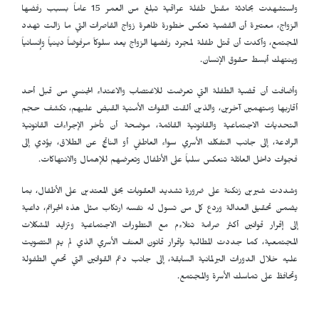
واستشهدت بحادثة مقتل طفلة عراقية تبلغ من العمر 15 عاماً بسبب رفضها
الزواج، معتبرة أن القضية تعكس خطورة ظاهرة زواج القاصرات التي ما زالت تهدد
المجتمع، وأكدت أن قتل طفلة لمجرد رفضها الزواج يعد سلوكاً مرفوضاً دينياً وإنسانياً
وينتهك أبسط حقوق الإنسان.
وأضافت أن قضية الطفلة التي تعرضت للاغتصاب والاعتداء الجنسي من قبل أحد
أقاربها ومتهمين آخرين، والذين ألقت القوات الأمنية القبض عليهم، تكشف حجم
التحديات الاجتماعية والقانونية القائمة، موضحة أن تأخر الإجراءات القانونية
الرادعة، إلى جانب التفكك الأسري سواء العاطفي أو الناتج عن الطلاق، يؤدي إلى
فجوات داخل العائلة تنعكس سلباً على الأطفال وتعرضهم للإهمال والانتهاكات.
وشددت شيرين زنكنة على ضرورة تشديد العقوبات بحق المعتدين على الأطفال، بما
يضمن تحقيق العدالة وردع كل من تسول له نفسه ارتكاب مثل هذه الجرائم، داعية
إلى إقرار قوانين أكثر صرامة تتلاءم مع التطورات الاجتماعية وتزايد المشكلات
المجتمعية، كما جددت المطالبة بإقرار قانون العنف الأسري الذي لم يتم التصويت
عليه خلال الدورات البرلمانية السابقة، إلى جانب دعم القوانين التي تحمي الطفولة
وتحافظ على تماسك الأسرة والمجتمع.