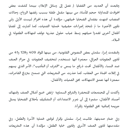
وتابعت أن العديد من القضايا لم تصل إلى وسائل الإعلام، بينما كشفت بعض
الحوادث المتداولة حجم المأساة، من بينها مقتل طفلة بسبب رفضها الزواج، وحالات
اغتصاب انتهت بفقدان الضحايا لحياتهن، مؤكدة أن هذه الجرائم ليست الأولى ولن
تكون الأخيرة ما لم تُتخذ إجراءات حقيقية لحماية الفتيات، كما أشارت إلى قضايا
أطفال آخرين فقدوا حياتهم وسط غياب حلول جذرية توقف انتهاكات الطفولة في
البلاد.
وانتقدت إسراء سلمان بعض النصوص القانونية، من بينها المواد 409 و128 و41 من
قانون العقوبات العراقي، معتبرة أنها تستخدم لتخفيف العقوبات في جرائم العنف
ضد النساء والأطفال تحت ذرائع ما يسمى بـ "الشرف أو التأديب"، الأمر الذي يسهم
في إفلات الجناة من العقاب، كما حذرت من التشريعات التي تسمح بتزويج القاصرات،
معتبرة أنها تعمق الانتهاكات بحق الفتيات والأطفال.
وأكدت أن المجتمعات المتحضرة والشرائع السماوية ترفض جميع أشكال العنف وانتهاك
أجساد الأطفال، مشيرة إلى أن تبرير الاعتداءات أو التشكيك بأخلاق الضحايا يمثل
جريمة إضافية بحق الطفولة والمرأة.
وفي ختام حديثها، طالبت إسراء سلمان بإقرار قوانين لحماية الأسرة والطفل، وفي
مقدمتها قانون العنف الأسري وقانون حماية الطفل، مؤكدة أن هذه التشريعات