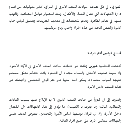
العراق ـ
في ظل تصاعد حوادث العنف الأسري في العراق، تحذر حقوقيات من اتساع
دائرة الانتهاكات التي تطال النساء والأطفال، وسط استمرار عوامل اجتماعية وقانونية
تسهم في تفاقم الظاهرة. وتدعو المختصات إلى تشديد التشريعات وتفعيل قوانين حماية
الأسرة والطفل للحد من هذه الجرائم وضمان ردع مرتكبيها.
نحتاج قوانين أكثر صرامة
تحدثت المحامية
شيرين زنكنة
عن تصاعد حالات العنف الأسري في الآونة الأخيرة،
ولا سيما تعنيف الأطفال والنساء، مؤكدة أن الظاهرة باتت تتفاقم بشكل مستمر
نتيجة أسباب متعددة، يمكن الحد منها عبر نشر الوعي المجتمعي والابتعاد عن
ثقافة العنف داخل الأسرة.
وأشارت إلى أن كثيراً من حالات العنف الأسري لا يتم الإبلاغ عنها بسبب العادات
والتقاليد البالية وما يُعرف بـ (العيب)، ما يؤدي إلى بقاء الانتهاكات طي الكتمان
داخل الأسرة، رغم أن المرأة، بوصفها أساس الأسرة والمجتمع، تتعرض لعنف نفسي
وانتهاكات تنعكس آثارها على جميع أفراد العائلة.