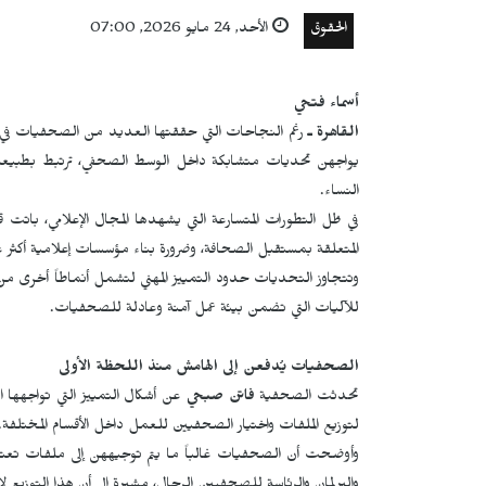
الحقوق
الأحد, 24 مايو 2026, 07:00
أسماء فتحي
القاهرة ـ
رغم النجاحات التي حققتها العديد من الصحفيات في مج
يواجهن تحديات متشابكة داخل الوسط الصحفي، ترتبط بطبيعة بيئة
النساء.
في ظل التطورات المتسارعة التي يشهدها المجال الإعلامي، باتت قضا
المتعلقة بمستقبل الصحافة، وضرورة بناء مؤسسات إعلامية أكثر عد
وتتجاوز التحديات حدود التمييز المهني لتشمل أنماطاً أخرى من
للآليات التي تضمن بيئة عمل آمنة وعادلة للصحفيات.
الصحفيات يُدفعن إلى الهامش منذ اللحظة الأولى
تحدثت الصحفية
فاتن صبحي
عن أشكال التمييز التي تواجهها ا
لتوزيع الملفات واختيار الصحفيين للعمل داخل الأقسام المختلفة.
وأوضحت أن الصحفيات غالباً ما يتم توجيههن إلى ملفات تعتبره