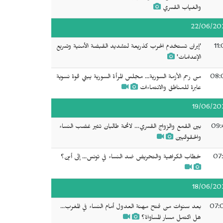
والغياب القسري
22/06/20
11
'إيران تستخدم الحرب كذريعة لتشديد القبضة الأمنية وتسريع
الإعدامات'
08:
من رحم الأزمة السورية... مجلس المرأة السورية يبني قوة نسوية
عابرة للمناطق والانتماءات
19/06/20
09:
بين القمع والزواج القسري… لائحة طالبان تثير غضب النساء
والحقوقيين
07:
خطاب الكراهية والتحريض ضد النساء في تونس... إلى أين؟
18/06/20
07:
بعد سنوات من فتح مهنة العدول أمام النساء في المغرب...
هل اكتمل مسار المساواة؟