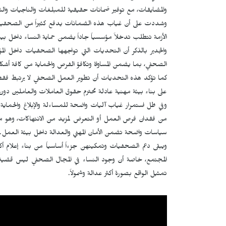
والمضايقات، مع توفير ضمانات حقيقية للمبلغات والناجيات وا
وشددت على أن غياب هذه الضمانات يدفع كثيراً من الصحفيات إ
الأزمة تتطلب تدخلاً مؤسسياً جاداً يضمن حماية النساء داخل بيئة
والجدير بالذكر أن التحديات التي تواجهها الصحفيات داخل الم
الصحفي، بما يضمن المساواة وتكافؤ الفرص والحماية من كافة أشكال
كما تؤكد هذه التحديات أن تطوير العمل الصحفي لا يرتبط فقط بح
على بناء بيئة مهنية عادلة تحترم حقوق العاملات والعاملين دون
وفي ظل استمرار غياب آليات واضحة للمساءلة والإبلاغ والحماية
من فقدان فرص العمل أو التعرض لمزيد من الانتهاكات، وهو م
سياسات واضحة تضمن الأمان المهني والعدالة داخل بيئة العمل.
ويبقى دعم الصحفيات وتمكينهن جزءاً أساسياً من بناء إعلام أكث
المجتمع، خاصة أن وجود النساء في المجال الصحفي ليس قضية
تمثيل الواقع بصورة أكثر عدالة وشمولاً.