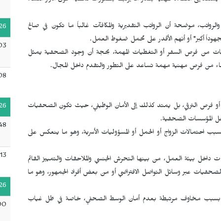
ا يستند إلى الكفاءة المهنية بقدر ما يرتبط بتصورات نمطية حول أدوار النساء
رواتب، موضحة أن الرواتب التقديرية والمكافآت غالباً ما تكون في صالح
26
وداً أكبر" أو أنهم الأقدر على تحمل ضغوط العمل.
:03
يات من فرص السفر أو التغطيات المهمة، بحجة أن وجود الصحفية يمثل
نساء من فرص مهنية مهمة تساعد على التطور والتقدم داخل المجال.
08
 أو فرص الترقي، بل يمتد كذلك إلى الأمان الوظيفي، حيث تكون الصحفيات
26
اخل المؤسسات الصحفية.
48
سبب احتمالات الزواج أو الحمل أو المسؤوليات الأسرية، وهو ما ينعكس على
13
اخل بيئة العمل، من بينها التحرش الجنسي والملاحقات والتمييز القائم
الصحفيات عبر وسائل التواصل الافتراضي أو من بعض أفراد الجمهور، وهو ما
26
ت بسبب مخاوف مرتبطة بعدم أمان الوسط الصحفي، خاصة في ظل غياب
00