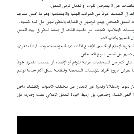
لشاهدات حتى لا يتعرضن للوصم أو فقدان فرص العمل.
لى الصمت خوفاً من العواقب المهنية والاجتماعية، وهو ما يجعل معالجة
 العمل الصحفي ويعزز فرصهن في المشاركة والتطور المهني على قدم المساواة.
ؤسسات الإعلامية تكشف عن الحاجة الملحة إلى إعادة النظر في بيئة العمل
 التمييز والانتهاكات.
رية الإعلام أو تحسين الأوضاع الاقتصادية للمؤسسات، وإنما أيضاً بقدرتها
 تمييز على أساس النوع الاجتماعي.
، تبقى كثير من الصحفيات عرضة للوصم أو الإقصاء أو الصمت القسري خوفاً
ا يفرض ضرورة تحرك المؤسسات الصحفية والنقابية بشكل أكثر جدية لوضع
ر تنوعاً واستقلالاً وقدرة على التعبير عن مختلف الأصوات والقضايا داخل
 تخص النساء وحدهن، بل يرتبط بجودة العمل الإعلامي نفسه وقدرته على