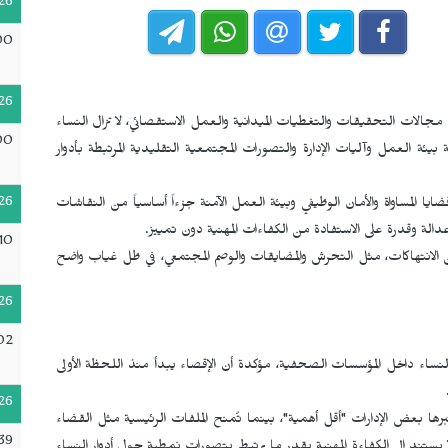
26
00
26
الات التحقيقات والتغطيات الميدانية والعمل الاستقصائي، لا تزال النساء
00
 العمل وآليات الإدارة والتصورات المجتمعية التقليدية المرتبطة بأدوار
26
يا المساواة والأمان الوظيفي وبيئة العمل الآمنة جزءاً أساسياً من النقاشات
الة وقدرة على الاستفادة من الكفاءات المهنية دون تمييز.
10
 الانتهاكات، مثل التحرش والمضايقات والوصم المجتمعي، في ظل غياب واضح
26
:02
لنساء داخل المؤسسات الصحفية، مؤكدة أن الإقصاء يبدأ منذ اللحظة الأولى
26
ا بعض الإدارات "أقل أهمية"، بينما تُمنح الملفات الرئيسية مثل القضاء
39