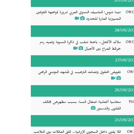
30/06/20
08:
ديما دبوس: التشبيك النسوي العربي ضرورة لمواجهة القوانين
التمييزية العابرة للحدود
28/06/20
08:
ملاك الأكحل... باحثة تنقب في ذاكرة النسوية وتعيد رسم
خرائط الصراع بين الأجيال
27/06/20
08:
تقويض الحقوق وتصاعد الترهيب في المشهد التونسي الراهن
26/06/20
11
محامية أفغانية: اعتقال النساء بسبب مظهرهن يخالف
القانون والدستور
25/06/20
08:
اللا يقين داخل السجون الإيرانية... قلق العائلات بين التلاعب