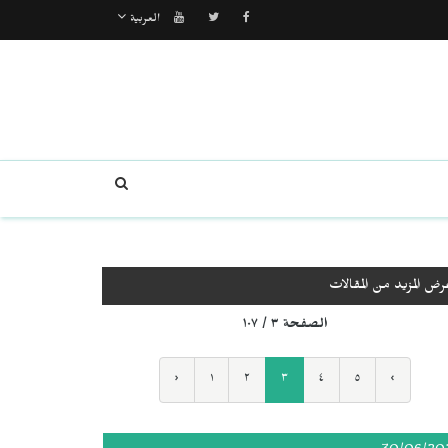
العربية
رض المزيد من المقالات
الصفحة ٣ / ١٠٧
‹
١
٢
٣
٤
٥
›