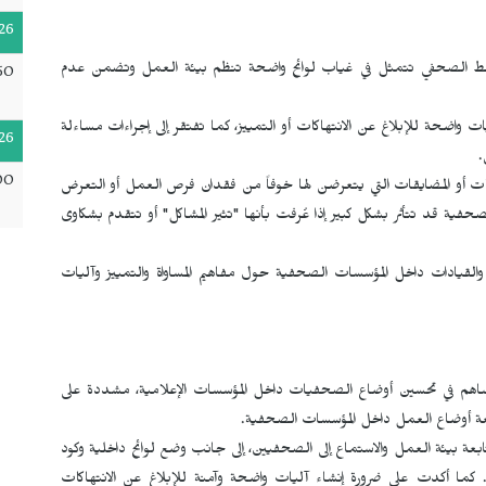
26
لوسط الصحفي تتمثل في غياب لوائح واضحة تنظم بيئة العمل وتضمن عدم
50
 واضحة للإبلاغ عن الانتهاكات أو التمييز، كما تفتقر إلى إجراءات مساءلة
26
.
00
ت أو المضايقات التي يتعرضن لها خوفاً من فقدان فرص العمل أو التعرض
فية قد تتأثر بشكل كبير إذا عُرفت بأنها "تثير المشاكل" أو تتقدم بشكاوى
والقيادات داخل المؤسسات الصحفية حول مفاهيم المساواة والتمييز وآليات
هم في تحسين أوضاع الصحفيات داخل المؤسسات الإعلامية، مشددة على
ابعة أوضاع العمل داخل المؤسسات الصحفية.
عة بيئة العمل والاستماع إلى الصحفيين، إلى جانب وضع لوائح داخلية وكود
. كما أكدت على ضرورة إنشاء آليات واضحة وآمنة للإبلاغ عن الانتهاكات