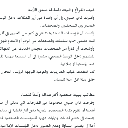
غياب اللوائح وآليات المساءلة تعمّق الأزمة
وأشارت فاتن صبحي، إلى أن واحدة من أبرز المشكلات داخل ا
التمييز بين الصحفيين والصحفيات.
وأكدت أن المؤسسات الصحفية تفتقر في كثير من الأحيان إلى آليات
آمنة تضمن حماية المبلغات والشاهدات من الوصم أو الانتقام المهني
وأوضحت أن كثيراً من الصحفيات يتجنبن الحديث عن الانتهاكا
للتشهير داخل الوسط الصحفي، مشيرة إلى أن السمعة المهنية للصح
ضد رؤسائها أو زملائها.
كما انتقدت غياب التدريبات والتوعية الموجهة لرؤساء التحرير 
خلق بيئة عمل آمنة للنساء.
مطالب ببيئة صحفية أكثر عدالة وأماناً للنساء
وطرحت فاتن صبحي مجموعة من المقترحات التي يمكن أن تسا
أهمية أن تقوم نقابة الصحفيين المصرية بدور أكثر فاعلية في مت
ودعت إلى تنظيم لقاءات وزيارات دورية للمؤسسات الصحفية لمتاب
أخلاقي يضمن المساواة وعدم التمييز داخل المؤسسات الإعلامية