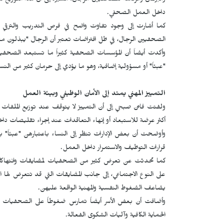
والبرلمان والرئاسة للصحفيين الرجال، مشيرة إلى أن هذا التوزيع ل
داخل العمل الصحفي.
كما أشارت إلى وجود تفاوت واضح في فرص التدريب والترقي وال
الصحفيين الرجال، في ظل افتراضات تعتبر أن الرجال "يبذلون مجه
وأكدت أيضاً أن المؤسسات الصحفية كثيراً ما تستبعد الصحف
"عبئاً" أو مسؤولية إضافية، وهو ما يؤدي إلى حرمان كثير من ال
التمييز المهني يمتد إلى الأمان الوظيفي وبيئة العمل
ولفتت فاتن صبحي إلى أن التمييز لا يتوقف عند توزيع الملفات
أكثر عرضة للاستبعاد أو إنهاء التعاقدات عند إجراء تقليصات د
وأوضحت أن بعض الإدارات تنظر إلى النساء باعتبارهن "عبئاً" ب
قرارات التوظيف والاستمرار داخل العمل.
كما تحدثت عن تعرض كثير من الصحفيات لمضايقات وانتهاكات د
على النوع الاجتماعي، إلى جانب المضايقات التي قد تتعرض لها 
يضاعف الضغوط النفسية والمهنية الواقعة عليهن.
وأضافت أن بعض الأسر أيضاً تمارس ضغوطاً على الصحفيا
الحماية الكافية وآليات الشكوى الفعالة.