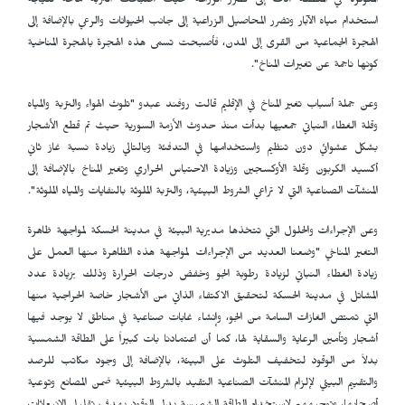
المتوفرة في المنطقة أدت إلى تضرر الزراعة حيث أصبحت التربة مالحة نتيجة
استخدام مياه الآبار وتضرر المحاصيل الزراعية إلى جانب الحيوانات والرعي بالإضافة إلى
الهجرة الجماعية من القرى إلى المدن، فأصبحت تسمى هذه الهجرة بالهجرة المناخية
كونها ناجمة عن تغيرات المناخ".
وعن جملة أسباب تغير المناخ في الإقليم قالت روفند عبدو "تلوث الهواء والتربة والمياه
وقلة الغطاء النباتي جمعيها بدأت منذ حدوث الأزمة السورية حيث تم قطع الأشجار
بشكل عشوائي دون تنظيم واستخدامها في التدفئة وبالتالي زيادة نسبة غاز ثاني
أكسيد الكربون وقلة الأوكسجين وزيادة الاحتباس الحراري وتغير المناخ بالإضافة إلى
المنشآت الصناعية التي لا تراعي الشروط البيئية، والتربة الملوثة بالنفايات والمياه الملوثة".
وعن الإجراءات والحلول التي تتخذها مديرية البيئة في مدينة الحسكة لمواجهة ظاهرة
التغير المناخي "وضعنا العديد من الإجراءات لمواجهة هذه الظاهرة منها العمل على
زيادة الغطاء النباتي لزيادة رطوبة الجو وخفض درجات الحرارة وذلك بزيادة عدد
المشاتل في مدينة الحسكة لتحقيق الاكتفاء الذاتي من الأشجار خاصة الحراجية منها
التي تمتص الغازات السامة من الجو، وإنشاء غابات صناعية في مناطق لا يوجد فيها
أشجار وتأمين الرعاية والسقاية لها، كما أن اعتمادنا بات كبيراً على الطاقة الشمسية
بدلاً من الوقود لتخفيف التلوث على البيئة، بالإضافة إلى وجود مكاتب للرصد
والتقييم البيئي لإلزام المنشآت الصناعية التقيد بالشروط البيئية ضمن المصانع وتوعية