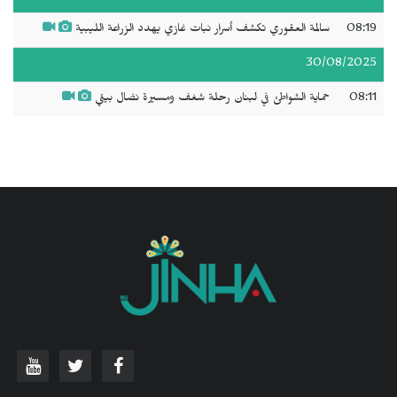
08:19
سالمة العقوري تكشف أسرار نبات غازي يهدد الزراعة الليبية
30/08/2025
08:11
حماية الشواطئ في لبنان رحلة شغف ومسيرة نضال بيئي