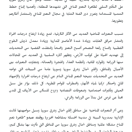
الحسكة ـ
أكدت الإدارية بمديرية البيئة في مدينة الحسكة بإقليم شمال وشرق سوريا
على التأثير السلبي لظاهرة التغير المناخي التي تشهدها المنطقة، وأهمية إتباع خطط
التنمية المستدامة وتعزيز دور الفئة الشابة في مجال التغير المناخي واستثمار أفكارهم
وتطويرها.
تسبب التغيرات المناخية العديد من الآثار الكارثية، فمع زيادة ارتفاع درجات الحراة
وانتشار حرائق الغابات وزيادة شدة الأعاصير المدارية وزيادة معدل ذوبان الثلوج
القطبية واتساع رقعة التصحر أصبح التغير واضحاً وانتقلت القضية من التحديات
إلى تهديد الحياة على كوكب الأرض، وتظهر آثاره السلبية في العديد من المجالات
منها الزراعة والموارد المائية، وأنظمة الغذاء والهجرة والعمالة، وتتفاوت التغيرات بين
الأجيال والمناطق، وإقليم شمال وشرق سوريا وسوريا عامةً من البيئات التي تواجه
العديد من التحديات نتيجة التغير المناخي الناجم عن ارتفاع درجات الحرارة والإجهاد
المائي واحتكار تركيا لمياه الأنهار، واضطراب المواسم المطرية، كل ذلك يؤثر على سبل
العيش وتأثيرات اجتماعية وضغوطات اقتصادية ونزوح للسكان من الأرياف إلى المدن
بحثاً عن فرص عمل بدلاً من الزراعة والرعي.
وعن أثر التغيرات المناخية على مناطق إقليم شمال وشرق سوريا وسبل مواجهتها قالت
الإدارية بمديرية البيئة في مدينة الحسكة بمقاطعة الجزيرة
روفند عبدو
"ظاهرة تغير
المناخ مشكلة عالمية ومناطق شمال وشرق سوريا من المناطق التي تأثرت بها بشكل كبير،