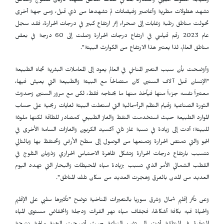
ونتيجة التلوث البيئي والشذوذ المناخي هناك مناطق تشهد ذوبان للثلوج ومناطق
تشهد هطولات مطرية وأعاصير وفيضانات لم تشهدها من ذي قبل، ومن جهة أخرى
تحولت مناطق رطبة وغابات إلى صحراء إثر ارتفاع كبير في درجات الحرارة، فقد سجل
عام 2023 رقم قياسي في ارتفاع درجات الحرارة وصلت إلى 60 درجة في بعض
مناطق العالم، لذا يعتبر هذا الارتفاع من الكوارث البيئة".
وأوضحت بأن سبب التغير المناخي في العالم يعود إلى المعاملات البشرية تجاه الطبيعة
"الإنسان قبل آلاف السنين كان متصالحاً مع البيئة والطبيعة التي يعيش فيها،
معتبراً نفسه جزءاً منها فيأخذ منها ما يحتاجه فقط، لكن مع مرور السنين وحدوث
الثورة الصناعية وقيام النظم الرأسمالية التي استغلت البيئة لغايات ربحية على حساب
الموارد الطبيعة حيث استخدمت النفط والغاز الطبيعي كمصادر للطاقة لكنها ملوثة
للبيئة؛ أدت إلى زيادة في نسبة غاز ثاني أكسيد الكربون والغازات السامة الأخرى في
الجو والتي تمتص الحرارة وتمنعها من الوصول إلى سطح الأرض وتحتفظ بها وبالتالي
تتسبب بارتفاع درجات الحرارة وتشكل ظاهرة الاحتباس الحراري وذوبان الثلوج في
القطب الشمالي الأمر الذي تسبب بزيادة مياه المحيطات والبحار التي تهدد اليوم
العديد من المدن بالغرق وهجرت العديد من سكان تلك المناطق".
وعن تأثر إقليم شمال وشرق سوريا بالتغيرات المناخية توضح "تأثيرها سلبي على الإقليم
والحياة فيه بكافة أشكالها، فجفاف مياه نهر الفرات ودجلة وانخفاض مستوى المياه