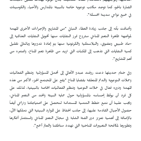
أصحابها، وتوجيههم لاستخدام الطاقة الشميسة بدل الوقود بهدف تقليل الانبعاثات
الضارة بالجو، كما توجد مكاتب توعوية خاصة بالبيئة بالمدارس والأحياء والكومينات
في جميع نواحي مدينة الحسكة".
وأضافت بأنه إلى جانب زيادة الغطاء النباتي "من المشاريع والإجراءات الأخرى المهمة
لمواجهة ظاهرة التغير المناخي مشروع فرز النفايات منها تحويل النفايات الغذائية إلى
سماد طبيعي وعضوي، والبلاستكية والكرتونية منها يتم إعادة تدويرها وبالتالي تقليل
كمية النفايات التي تذهب إلى المكبات التي تزيد من ظاهرة تغير المناخ، واعتبره من
أهم المشاريع".
وفي ختام حديثها دعت روفند عبدو الأهالي إلى تحمل المسؤولية وتنظيم الفعاليات
وحملات التوعوية والدعم المتعلقة بقضايا المناخ "يقع على المجتمع الجزء الأكبر من هذه
المهمة ودوره فعال في حملات التوعية وتنظيم الفعاليات الخاصة بالبيئية، لذلك على
كل فرد أن يوقظ إحساسه بالمسؤولية حول حماية البيئة والحد من التغير المناخي،
ويجب علينا أن نتبع خطط التنمية المستدامة لنحصل على احتياجاتنا ونراعي أيضاً
حصول الأجيال القادمة عليها، إلى جانب الحفاظ على الموارد البيئية التي نملكها الآن،
بالإضافة إلى أهمية تعزيز دور الفئة الشابة في مجال التغير المناخي واستثمار أفكارها
وتطويرها لمكافحة التغييرات المناخية التي تهدد مناطقنا والعالم أجمع".