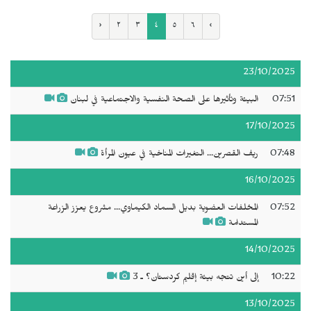
‹
٢
٣
٤
٥
٦
›
23/10/2025
07:51
البيئة وتأثيرها على الصحة النفسية والاجتماعية في لبنان
17/10/2025
07:48
ريف القصرين... التغيرات المناخية في عيون المرأة
16/10/2025
07:52
المخلفات العضوية بديل السماد الكيماوي... مشروع يعزز الزراعة
المستدامة
14/10/2025
10:22
إلى أين تتجه بيئة إقليم كردستان؟ ـ 3
13/10/2025