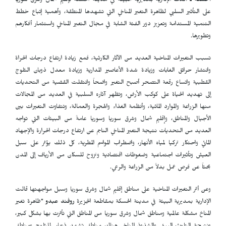
الحسكة ـ
أكدت الإدارية بمديرية البيئة في مدينة الحسكة بإقليم شمال وشرق سوريا
على التأثير السلبي لظاهرة التغير المناخي التي تشهدها المنطقة، وأهمية إتباع خطط
التنمية المستدامة وتعزيز دور الفئة الشابة في مجال التغير المناخي واستثمار أفكارهم
وتطويرها.
تسبب التغيرات المناخية العديد من الآثار الكارثية، فمع زيادة ارتفاع درجات الحراة
وانتشار حرائق الغابات وزيادة شدة الأعاصير المدارية وزيادة معدل ذوبان الثلوج
القطبية واتساع رقعة التصحر أصبح التغير واضحاً وانتقلت القضية من التحديات
إلى تهديد الحياة على كوكب الأرض، وتظهر آثاره السلبية في العديد من المجالات
منها الزراعة والموارد المائية، وأنظمة الغذاء والهجرة والعمالة، وتتفاوت التغيرات بين
الأجيال والمناطق، وإقليم شمال وشرق سوريا وسوريا عامةً من البيئات التي تواجه
العديد من التحديات نتيجة التغير المناخي الناجم عن ارتفاع درجات الحرارة والإجهاد
المائي واحتكار تركيا لمياه الأنهار، واضطراب المواسم المطرية، كل ذلك يؤثر على سبل
العيش وتأثيرات اجتماعية وضغوطات اقتصادية ونزوح للسكان من الأرياف إلى المدن
بحثاً عن فرص عمل بدلاً من الزراعة والرعي.
وعن أثر التغيرات المناخية على مناطق إقليم شمال وشرق سوريا وسبل مواجهتها قالت
الإدارية بمديرية البيئة في مدينة الحسكة بمقاطعة الجزيرة
روفند عبدو
"ظاهرة تغير
المناخ مشكلة عالمية ومناطق شمال وشرق سوريا من المناطق التي تأثرت بها بشكل كبير،