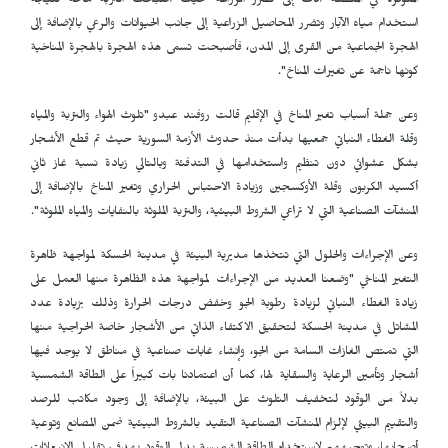
المتوفرة في المنطقة أدت إلى تضرر الزراعة حيث أصبحت التربة مالحة نتيجة
استخدام مياه الآبار وتضرر المحاصيل الزراعية إلى جانب الحيوانات والرعي بالإضافة إلى
الهجرة الجماعية من القرى إلى المدن، فأصبحت تسمى هذه الهجرة بالهجرة المناخية
كونها ناجمة عن تغيرات المناخ".
وعن جملة أسباب تغير المناخ في الإقليم قالت روفند عبدو "تلوث الهواء والتربة والمياه
وقلة الغطاء النباتي جمعيها بدأت منذ حدوث الأزمة السورية حيث تم قطع الأشجار
بشكل عشوائي دون تنظيم واستخدامها في التدفئة وبالتالي زيادة نسبة غاز ثاني
أكسيد الكربون وقلة الأوكسجين وزيادة الاحتباس الحراري وتغير المناخ بالإضافة إلى
المنشآت الصناعية التي لا تراعي الشروط البيئية، والتربة الملوثة بالنفايات والمياه الملوثة".
وعن الإجراءات والحلول التي تتخذها مديرية البيئة في مدينة الحسكة لمواجهة ظاهرة
التغير المناخي "وضعنا العديد من الإجراءات لمواجهة هذه الظاهرة منها العمل على
زيادة الغطاء النباتي لزيادة رطوبة الجو وخفض درجات الحرارة وذلك بزيادة عدد
المشاتل في مدينة الحسكة لتحقيق الاكتفاء الذاتي من الأشجار خاصة الحراجية منها
التي تمتص الغازات السامة من الجو، وإنشاء غابات صناعية في مناطق لا يوجد فيها
أشجار وتأمين الرعاية والسقاية لها، كما أن اعتمادنا بات كبيراً على الطاقة الشمسية
بدلاً من الوقود لتخفيف التلوث على البيئة، بالإضافة إلى وجود مكاتب للرصد
والتقييم البيئي لإلزام المنشآت الصناعية التقيد بالشروط البيئية ضمن المصانع وتوعية