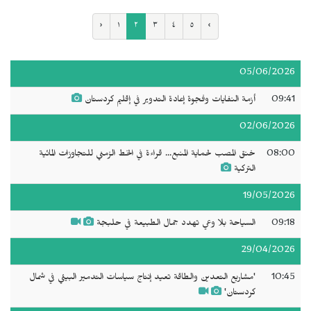
‹
١
٢
٣
٤
٥
›
05/06/2026
09:41
أزمة النفايات وفجوة إعادة التدوير في إقليم كردستان
02/06/2026
08:00
خنق المصب لحماية المنبع... قراءة في الخط الزمني للتجاوزات المائية
التركية
19/05/2026
09:18
السياحة بلا وعي تهدد جمال الطبيعة في حلبجة
29/04/2026
10:45
'مشاريع التعدين والطاقة تعيد إنتاج سياسات التدمير البيئي في شمال
كردستان'