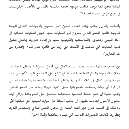
أصحابها، وتوجيههم لاستخدام الطاقة الشميسة بدل الوقود بهدف تقليل الانبعاثات
الضارة بالجو، كما توجد مكاتب توعوية خاصة بالبيئة بالمدارس والأحياء والكومينات
في جميع نواحي مدينة الحسكة".
وأضافت بأنه إلى جانب زيادة الغطاء النباتي "من المشاريع والإجراءات الأخرى المهمة
لمواجهة ظاهرة التغير المناخي مشروع فرز النفايات منها تحويل النفايات الغذائية إلى
سماد طبيعي وعضوي، والبلاستكية والكرتونية منها يتم إعادة تدويرها وبالتالي تقليل
كمية النفايات التي تذهب إلى المكبات التي تزيد من ظاهرة تغير المناخ، واعتبره من
أهم المشاريع".
وفي ختام حديثها دعت روفند عبدو الأهالي إلى تحمل المسؤولية وتنظيم الفعاليات
وحملات التوعوية والدعم المتعلقة بقضايا المناخ "يقع على المجتمع الجزء الأكبر من هذه
المهمة ودوره فعال في حملات التوعية وتنظيم الفعاليات الخاصة بالبيئية، لذلك على
كل فرد أن يوقظ إحساسه بالمسؤولية حول حماية البيئة والحد من التغير المناخي،
ويجب علينا أن نتبع خطط التنمية المستدامة لنحصل على احتياجاتنا ونراعي أيضاً
حصول الأجيال القادمة عليها، إلى جانب الحفاظ على الموارد البيئية التي نملكها الآن،
بالإضافة إلى أهمية تعزيز دور الفئة الشابة في مجال التغير المناخي واستثمار أفكارها
وتطويرها لمكافحة التغييرات المناخية التي تهدد مناطقنا والعالم أجمع".