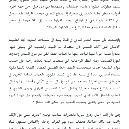
ونتيجة التلوث البيئي والشذوذ المناخي هناك مناطق تشهد ذوبان للثلوج ومناطق
تشهد هطولات مطرية وأعاصير وفيضانات لم تشهدها من ذي قبل، ومن جهة أخرى
تحولت مناطق رطبة وغابات إلى صحراء إثر ارتفاع كبير في درجات الحرارة، فقد سجل
عام 2023 رقم قياسي في ارتفاع درجات الحرارة وصلت إلى 60 درجة في بعض
مناطق العالم، لذا يعتبر هذا الارتفاع من الكوارث البيئة".
وأوضحت بأن سبب التغير المناخي في العالم يعود إلى المعاملات البشرية تجاه الطبيعة
"الإنسان قبل آلاف السنين كان متصالحاً مع البيئة والطبيعة التي يعيش فيها،
معتبراً نفسه جزءاً منها فيأخذ منها ما يحتاجه فقط، لكن مع مرور السنين وحدوث
الثورة الصناعية وقيام النظم الرأسمالية التي استغلت البيئة لغايات ربحية على حساب
الموارد الطبيعة حيث استخدمت النفط والغاز الطبيعي كمصادر للطاقة لكنها ملوثة
للبيئة؛ أدت إلى زيادة في نسبة غاز ثاني أكسيد الكربون والغازات السامة الأخرى في
الجو والتي تمتص الحرارة وتمنعها من الوصول إلى سطح الأرض وتحتفظ بها وبالتالي
تتسبب بارتفاع درجات الحرارة وتشكل ظاهرة الاحتباس الحراري وذوبان الثلوج في
القطب الشمالي الأمر الذي تسبب بزيادة مياه المحيطات والبحار التي تهدد اليوم
العديد من المدن بالغرق وهجرت العديد من سكان تلك المناطق".
وعن تأثر إقليم شمال وشرق سوريا بالتغيرات المناخية توضح "تأثيرها سلبي على الإقليم
والحياة فيه بكافة أشكالها، فجفاف مياه نهر الفرات ودجلة وانخفاض مستوى المياه