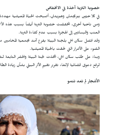
خصوبة التربة آخذة في الانخفاض
في كلا حيّين بيريجمان وهيريدان، أصبحت الحياة المعيشية مهددة 
ومن ناحية أخرى، انخفضت خصوبة التربة أيضاً بسبب هذه الأعم
العنب والبساتين إلى الهجرة بسبب عدم كفاءة التربة.
وقد اتصل سكان الحي بلجنة البيئة بفرع آمد بجمعية المحامين من
الضوء على الأضرار التي لحقت بالحياة المعيشية.
وبناءً على طلب سكان الحي، اتخذت لجنة البيئة والحضر التابعة ل
لرفع دعوى قضائية لإلغاء تقرير تقييم الأثر البيئي بشأن زيادة الطاق
الأشجار لم تعد تنمو