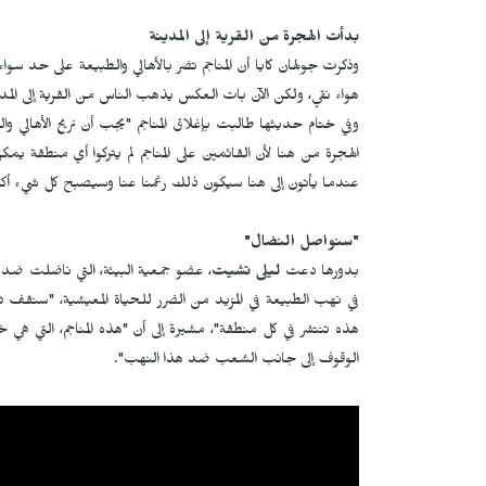
بدأت الهجرة من القرية إلى المدينة
وذكرت جولهان كايا أن المناجم تضر بالأهالي والطبيعة على حد سوا
هواء نقي، ولكن الآن بات العكس يذهب الناس من القرية إلى المد
وفي ختام حديثها طالبت بإغلاق المناجم "يجب أن نريح الأهالي 
الهجرة من هنا لأن القائمين على المناجم لم يتركوا أي منطقة يم
عندما يأتون إلى هنا سيكون ذلك رغمنا عنا وسيصبح كل شيء أكثر صع
"سنواصل النضال"
بدورها دعت
ليلى تشيت
، عضو جمعية البيئة، التي ناضلت ضد ال
في نهب الطبيعة في المزيد من الضرر للحياة المعيشية، "سنقف د
هذه تنتشر في كل منطقة"، مشيرة إلى أن "هذه المناجم، التي ه
الوقوف إلى جانب الشعب ضد هذا النهب".