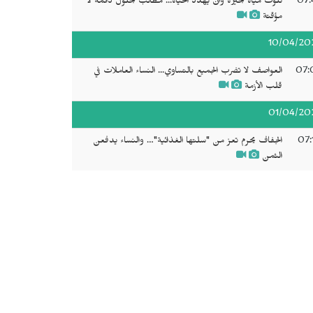
07:
تلوث مياه بحيرة وان يهدد الحياة... مطالب بحلول دائمة لا
مؤقتة
10/04/20
07:
العواصف لا تضرب الجميع بالتساوي... النساء العاملات في
قلب الأزمة
01/04/20
07:
الجفاف يحرم تعز من "سلتها الغذائية"… والنساء يدفعن
الثمن