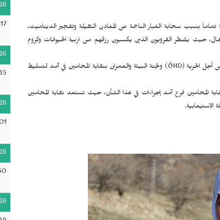
26
17
تماماً بسبب سحابة الغبار الناجمة عن المعادن الثقيلة وتفجير الديناميت،
ال، حيث يضطر القرويون الذين يكسبون رزقهم من تربية الحيوانات وكروم
26
 أجل الحرية (
ÖHD
) ولجنة البيئة والعمران بنقابة المحامين في آمد لتسليط
35
نقابة المحامين فرع آمد إجراءات في هذا الشأن، حيث تستعد نقابة المحامين
26
ة الاستيعابية.
01
26
50
26