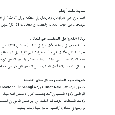
مدينة مامد أوغلو
آمد ـ
في حيي بيريجمان وهيريدان في منطقة بيران "دجلة" في آ
لمرشحين عن حزب العدالة والتنمية في انتخابات 31 آذار/مارس 2024، على الرغم من استهجان الأهالي.
زيادة القدرة على التنقيب عن المعادن
بدأ التعد
وبالتالي، تمت زيادة أعمال التنقيب عن المعادن التي تتم على مساحة 24.94 هكتاراً إلى 532.77 هكتا
تضررت كروم العنب وحدائق سكان المنطقة
تدخل شركتا
Ölmez Nakliyat
و
 Madencilik Sanayi A.Ş
المواطنين وكروم العنب في آمد وتسبب أضراراً لا يمكن إصلاحها.
وكانت السلطات التركية قد أخلت حي بيريجمان الريفي في التسعين
لم يرغبوا في مغادرة أراضيهم عادوا إليها لإعادة بنائها.