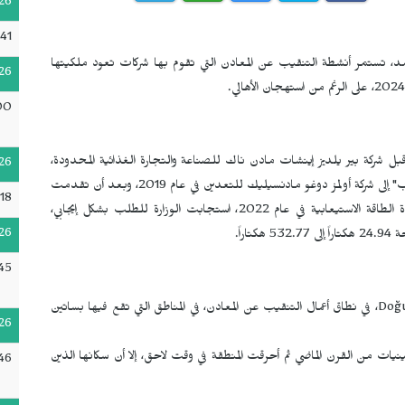
26
41
مد، تستمر أنشطة التنقيب عن المعادن التي تقوم بها شركات تعود ملكيتها
26
00
ين في المنطقة لأول مرة في 3 آب/أغسطس 2011 من قبل شركة بير يلديز إينشات مادن ناك للصناعة والتجارة الغذائية المحدودة،
26
حيث تم نقل الأعمال التي بدأت بقرار "تقييم الأثر البيئي غير مطلوب" إلى شركة أولمز دوغو مادنسيليك للتعدين في عام 2019، وبعد أن تقدمت
18
هذه الشركة بطلب إلى وزارة البيئة والتحضر والتغير المناخي لزيادة الطاقة الاستيعابية في عام 2022، استجابت الوزارة للطلب بشكل إيجابي،
26
راً.
45
Doğu
، في نطاق أعمال التنقيب عن المعادن، في المناطق التي تقع فيها بساتين
26
يات من القرن الماضي ثم أحرقت المنطقة في وقت لاحق، إلا أن سكانها الذين
46