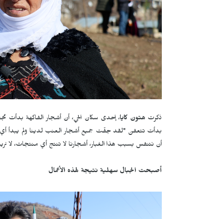
ذكرت
هتون كايا
، إحدى سكان الحي، أن أشجار الفاكهة بدأت تجف
بدأت تتعفن "لقد جفّت جميع أشجار العنب لدينا ولم يبدأ أي م
أن نتنفس بسبب هذا الغبار، أشجارنا لا تنتج أي منتجات، لا نريد
أصبحت الجبال سهلية نتيجة لهذه الأعمال