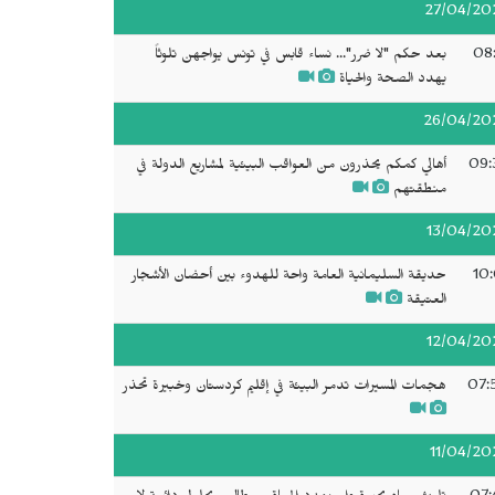
27/04/20
08:
بعد حكم "لا ضرر"... نساء قابس في تونس يواجهن تلوثاً
يهدد الصحة والحياة
26/04/20
09:
أهالي كمكم يحذرون من العواقب البيئية لمشاريع الدولة في
منطقتهم
13/04/20
10:
حديقة السليمانية العامة واحة للهدوء بين أحضان الأشجار
العتيقة
12/04/20
07:
هجمات المسيرات تدمر البيئة في إقليم كردستان وخبيرة تحذر
11/04/20