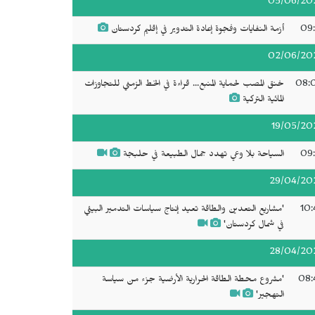
05/06/20
09:
أزمة النفايات وفجوة إعادة التدوير في إقليم كردستان
02/06/20
08:
خنق المصب لحماية المنبع... قراءة في الخط الزمني للتجاوزات
المائية التركية
19/05/20
09:
السياحة بلا وعي تهدد جمال الطبيعة في حلبجة
29/04/20
10:
'مشاريع التعدين والطاقة تعيد إنتاج سياسات التدمير البيئي
في شمال كردستان'
28/04/20
08:
'مشروع محطة الطاقة الحرارية الأرضية جزء من سياسة
التهجير'