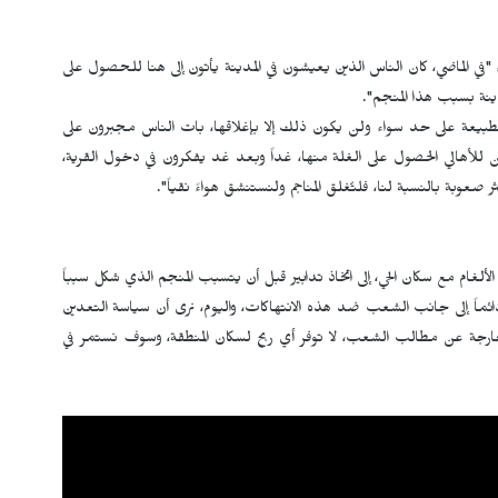
ء "في الماضي، كان الناس الذين يعيشون في المدينة يأتون إلى هنا للحصول على
ينة بسبب هذا المنجم".
والطبيعة على حد سواء ولن يكون ذلك إلا بإغلاقها، بات الناس مجبرون على
كن للأهالي الحصول على الغلة منها، غداً وبعد غد يفكرون في دخول القرية،
وبة بالنسبة لنا، فلتُغلق المناجم ولنستنشق هواءً نقياً".
ألغام مع سكان الحي، إلى اتخاذ تدابير قبل أن يتسبب المنجم الذي شكل سبباً
ائماً إلى جانب الشعب ضد هذه الانتهاكات، واليوم، نرى أن سياسة التعدين
ي خارجة عن مطالب الشعب، لا توفر أي ربح لسكان المنطقة، وسوف نستمر في