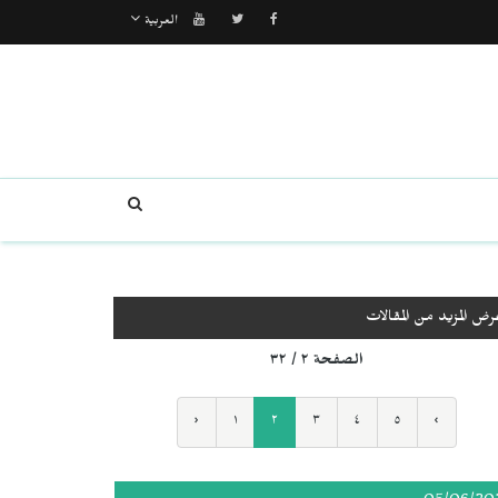
العربية
رض المزيد من المقالات
الصفحة ٢ / ٣٢
‹
١
٢
٣
٤
٥
›