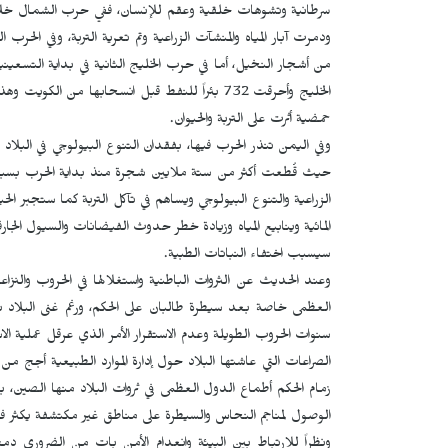
سرطانية وتشوهات خلقية وعقم للإنسان، ففي حرب الشمال خلال
ودمرت آبار المياه والمنشآت الزراعية وتم تعرية التربة، وفي الحرب ا
الخليج وأحرقت 732 بئراً للنفط قبل انسحابها من
حمضية أثرت على التربة والحيوان.
وفي اليمن تنذر الحرب فيها، بفقدان التنوع البيولوجي في البلا
حيث قُطعت أكثر من ستة ملايين شجرة منذ بداية الحرب بسبب ارتفاع
الزراعية والتنوع البيولوجي ويساهم في تآكل التربة كما ستجبر ال
المائية وينابيع المياه وزيادة خطر حدوث الفيضانات والسيول الجارف
سيسبب اختفاء النباتات الطبية.
وعند الحديث عن الثروات الباطنية واستغلالها في الحروب والنزا
سنوات الحروب الطويلة وعدم الاستقرار الأمر الذي عرقل عملية ا
الصراعات التي عاشتها البلاد حول إدارة الموارد الطبيعية أجج
زمام الحكم أطماع الدول العظمى في ثروات البلاد منها الصين،
الوصول لمناجم النحاس والسيطرة على مناطق غير مكتشفة يكثر فيه
ونظراً للارتباط بين البيئة وانعدام الأمن بات من الضروري دمج 