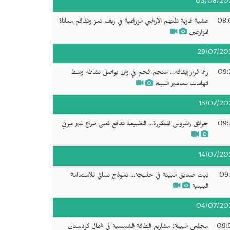
03/08/20
08:
عشبة غازية تلتهم الأراضي الزراعية في ريف تعز وتفاقم معاناة
المزارعين
29/07/20
09:
رغم قرار إيقافه... منجم فحم في وان يواصل نشاطه وسط
اتهامات بتدمير البيئة
15/07/20
09:
حرائق زاغروس المتكررة... الطبيعة تدفع ثمن صراع غير مرئي
14/07/20
09:
بيت صديق البيئة في حلبجة... نموذج نسائي للاستدامة
البيئية
04/07/20
09:
مجلس البيئة: مشاريع الطاقة الشمسية في شمال كردستان