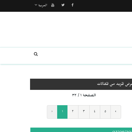
العربية
رض المزيد من المقالات
الصفحة ١ / ٣٢
‹
١
٢
٣
٤
٥
›