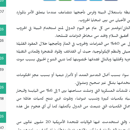
26
07
تبطة باستغلال البيئة وفرص تأججها تتضاعف عندما يتعلق الأمر بالموارد
ن الأحيان من بين ضحايا الحروب.
 السادس من تشرين الثاني/نوفمبر من كل عام هو اليوم الدولي لمنع استخدام البيئة في الحروب
26
ي تحقيق السلام والحد من مخاطر النزاعات المسلحة.
26
وفي تقارير كثيرة له وجد برنامج الأمم المتحدة للبيئة أن ما لا يقل عن 40% من الصراعات والحروب في العالم وتأججها خلال العقود القليلة
لعيش والنظم الإيكولوجية، حيث أن القذائف والمواد المتفجرة والمعادن الثقيلة
26
لمواد العضوية في التربة وتحللها وبالتالي فقدانها لخصوبتها كما تنهي التنوع الحيوي بسبب موت
39
واءً بسبب أعمال التدمير العمد أو لأضرار تبعية أو بسبب عجز الحكومات
لاستخدامها بشكل غير صحيح وعشوائي.
26
ومن المعروف أن كثرة الحروب والنزاعات يترافق معه زيادة في عدد المنشآت العسكرية التي وصلت مساحتها بين 1 إلى 6% من اليابسة والبحار
ومياه بكميات كبيرة وتسبب ضوضاء وتلوث فهي تنتج كميات هائلة من
18
 إجمالي الكميات التي تنبعث من الدول بأكملها، كما أن أي هجوم على هذه
26
وعلى سبيل المثال حرب الفيتنام التي دامت قرابة عشر سنوات، والتي استخدمت فيها الولايات المتحدة الأمريكية 20 مليون غالون من
50