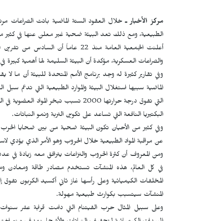
مركز الأخبار ـ
خلال العقود الستة الماضية باتت الصراعات مر
الطبيعية، ومع ذلك تعد البيئة ضحية غير معلن عنها في كثير م
أعلنت الجمعية العامة منذ 22 عاماً أن
والصراعات العسكرية، مؤكدة أن البيئة السليمة لها أهمية كبيرة ف
الماضية سببها استغلال البيئة والموارد الطبيعية التي تدعم سبل ا
التي تفوق درجة حرارتها 2000 تسبب تبخر ا
البكتيريا النافعة التي تساعد على تكوين التربة ونمو النباتات.
وفي كثير من الأحيان تكون البيئة ضحية من بين ضحايا الحرب س
عن مراقبة المواد الطبيعية خلال الحروب وهو الأمر الذي يؤدي 
في كل العالم، هذه المنشآت تستخدم مصادر طاقة ومعادن 
المخلفات الكيميائية وعلى رأسها غاز ثاني أكسيد الكربون تفوق
المنشآت سيتسبب بكوارث طبيعية مهولة.