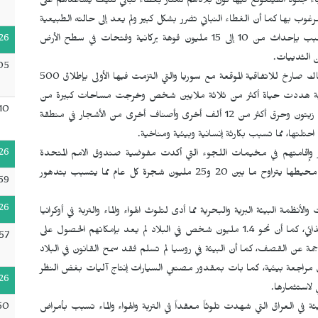
اء جنود الفيتكونغ فيها كون بلادهم تمتاز بغطاء نباتي كثيف يساعدهم على
غوب بها كما أن الغطاء النباتي تضرر بشكل كبير ولم يعد إلى حالته الطبيعية
26
على الرغم من مرور وقت لا بأس به منذ اندلاع الحرب، كما تسبب بإحداث من 10 إلى 15 مليون فوهة بركانية وفتحات في سطح الأرض
05
كما قامت تركيا بخفض معدل منسوب مياه نهر الفرات في انتهاك صارخ للاتفاقية الموقعة مع سوريا والتي التزمت فيها الأولى بإطلاق 500
إنسانية هددت حياة أكثر من ثلاثة ملايين شخص وخرجت مساحات كبيرة من
10
الأراضي الزراعية عن الخدمة، كما قطعت أكثر من 4 آلاف شجرة زيتون وحرق أكثر من 12 ألف أخرى وأصناف أخرى من الأشجار في منطقة
حتلتها، مما تسبب بكارثة إنسانية وبيئية ومناخية.
26
شر وإقامتهم في مخيمات اللجوء التي أكدت مفوضية صندوق الامم المتحدة
للبيئة أن عدد الأشجار المقطوعة داخل مخيمات اللاجئين وفي محيطها يتراوح ما بين 20 و25 مليون شجرة كل عام مما يتسبب بتدهور
59
26
لأنظمة البيئة البرية والبحرية مما أدى لتلوث الهواء والماء والتربة في أوكرانيا
بالمواد السامة هذا التلوث تسبب بأضرار جسيمة على الإنتاج الغذائي، كما أن نحو 1.4 مليون شخص في البلاد لم يعد بإمكانهم الحصول على
57
من الحرائق الناجمة عن القصف، كما أن البيئة في روسيا لم تسلم فقد سمح القانون في البلاد
 مراجعة بيئية، كما بات بمقدور مصنعي السيارات إنتاج آليات بغض النظر
26
ي لاستثمارها.
50
 في العراق التي شهدت تلوثاً معقداً في التربة والهواء والماء تسبب بأمراض