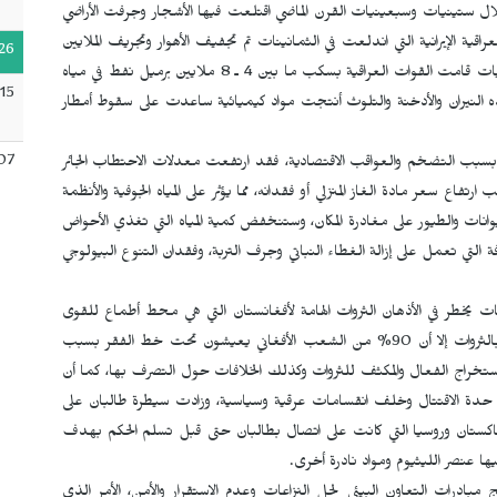
 ستينيات وسبعينيات القرن الماضي اقتلعت فيها الأشجار وجرفت الأراضي
لعراقية الإيرانية التي اندلعت في الثمانينات تم تجفيف الأهوار وتجريف الملايين
26
من أشجار النخيل، أما في حرب الخليج الثانية في بداية التسعينيات قامت القوات العراقية بسكب ما بين 4 ـ 8 ملايين برميل نفط في مياه
15
 الكويت وهذه النيران والأدخنة والتلوث أنتجت مواد كيميائية ساعدت على سقوط أمطار
07
د بسبب التضخم والعواقب الاقتصادية، فقد ارتفعت معدلات الاحتطاب الجائر
 سعر مادة الغاز المنزلي أو فقدانه، مما يؤثر على المياه الجوفية والأنظمة
حيوانات والطيور على مغادرة المكان، وستنخفض كمية المياه التي تغذي الأحواض
ة التي تعمل على إزالة الغطاء النباتي وجرف التربة، وفقدان التنوع البيولوجي
عات يخطر في الأذهان الثروات الهامة لأفغانستان التي هي محط أطماع للقوى
العظمى خاصة بعد سيطرة طالبان على الحكم، ورغم غنى البلاد بالثروات إلا أن 90% من الشعب الأفغاني يعيشون تحت خط الفقر بسبب
لاستخراج الفعال والمكثف للثروات وكذلك الخلافات حول التصرف بها، كما أن
 من حدة الاقتتال وخلف انقسامات عرقية وسياسية، وزادت سيطرة طالبان على
 باكستان وروسيا التي كانت على اتصال بطالبان حتى قبل تسلم الحكم بهدف
ا عنصر الليثيوم ومواد نادرة أخرى.
مبادرات التعاون البيئي لحل النزاعات وعدم الاستقرار والأمن، الأمر الذي