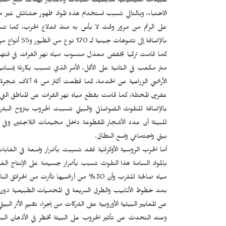
المبيدات الكيميائية لتجفيف النباتات والأشجار بهدف منع اختب
الاختباء، وبالتالي تسبب استخدام هذه المواد ظهور حشائش غير مر
بالإضافة إلى تشوهات جينية لـ 170 نوع من الطيور و55 أنواع من الثدييات.
متر مكعب في الثانية على الأقل، الأمر الذي تسبب بكارثة 
عفرين المحتلة، كما قامت بقطع مياه نهر الفرات عن المناطق التي ا
بالإضافة للتلوث الضوضائي والبيئي تسببت الحروب بنزوح الب
بيئي واجتماعي واسع النطاق.
أما الحرب الروسية الأوكرانية فقد تسببت بأضرار واسعة في الغابات وا
مياه صالحة للشرب وأن 30% من أراضيها تأثرت 
بمد خطوط الأنابيب والطرق السريعة في المحميات الطبيعية دون
عن المعايير البيئية الأوروبية عفى الشركات من إجراء تقييم الأثر البيئ
وعند التحدث عن تأثير الحروب على البيئة تخطر في الأذهان البيئة