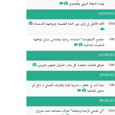
تهدد النظام البيئي والمجتمع
01/07/20
09:
اتحاد الأهالي في إيران بين حماية الطبيعة ومواجهة الاستبداد
08:
مجمع "البطومات" استدامة زراعية وتضامن نسائي لمواجهة
التغيرات المناخية
27/06/20
08:
حرائق الغابات تتجدد كل عام... النيران تلتهم زاغروس
21/06/20
08:
مياه آمد في خطر... مديرية المياه والصرف الصحي لم ترفع أي
دعوى قضائية
18/06/20
09:
"لن نضحي بأرضنا ومياهنا" حراك متصاعد ضد مشروع