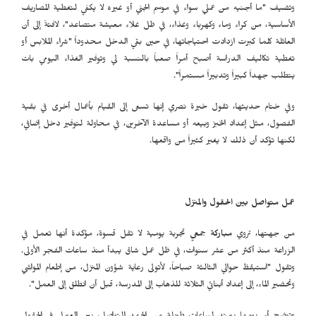
وتضيف "ما أجنيه من عملي سواء في موسم الجني أو غيره لا يكفي لتغطية المصاريف
الأساسية، من كراء وماء وكهرباء وغذاء، في ظل غلاء معيشة متصاعد"، لافتةً إلى أن
العائلة كلما كبرت ازدادت احتياجاتها، في حين بقي الدخل محدوداً "شراء الملابس أو
تغطية تكاليف الدراسة أصبح أمراً صعباً بالنسبة لي وتوفير الغذاء اليومي بات
يتطلب جهداً كبيراً وتدبيراً مستمراً".
وفي ختام حديثها، تقول خيرة نصري إنها تسعى إلى القيام بأعمال أخرى في بقية
الفصول، مثل إعداد الخبز وبيعه أو مساعدة الآخرين، في محاولة لتوفير دخل إضافي،
لكنها تؤكد أن ذلك لا يغير كثيراً من واقعها.
عمل متواصل بين الحقول والمنزل
من جهتها، تروي
مباركة جمعي
تجربة يومية لا تقل قسوة، مؤكدة أنها تعمل في
الزراعة منذ أكثر من عشر سنوات، في ظل عمل شاق يبدأ منذ ساعات الفجر الأولى.
وتقول "استيقظ حوالي الثالثة صباحاً، لأتولى رعاية شؤون المنزل، من إطعام المواشي
وتحضير الماء، إلى إعداد أبنائي الثلاثة للذهاب إلى المدرسة، قبل أن انطلق إلى العمل".