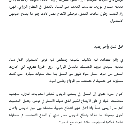
تونس ـ
في الأرياف التونسية، ورغم قسوة الظروف وتراكم الأعباء اليومية وبالتحديد في
مدينة سيدي بوزيد، تتمسك العديد من النساء بالعمل في القطاع الزراعي. فهن،
رغم التعب وطول ساعات العمل، يواصلن الكفاح بصبر لافت وهو ما يمنح حياتهن
الاستمرار.
عمل شاق وأجر زهيد
في واقع تتصاعد فيه تكاليف المعيشة وتتقلص فيه فرص الاستقرار، تختار نساء
مدينة سيدي بوزيد التمسك بالعمل الزراعي. تروي
خيرة نصري
، التي تجاوزت
الستين من عمرها، مسار حياة طويل من العمل بدأ منذ سنوات مبكرة، حين كانت
مسؤولة عن نفسها، ثم تضاعف مع الزواج وتكوين أسرة.
تخرج خيرة نصري إلى العمل في بساتين الزيتون لتوفير احتياجات المنزل، مجابهة
متطلبات الحياة في ظل الارتفاع الكبير الذي تعرفه الأسعار في تونس، وتقول "أمضيت
أكثر من أربعين عاماً وأنا أعمل دون انقطاع تقريباً، متنقلة بين جني الزيتون وأعمال
أخرى بسيطة لها علاقة بقطاع الزيتون مثل الري أو اقتلاع الأعشاب، في محاولة
دائمة لمواكبة احتياجات عائلة كبرت مع الزمن".