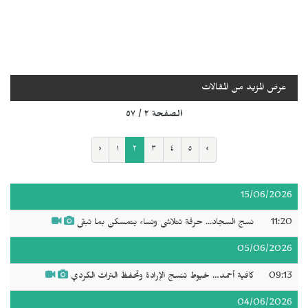
عرض المزيد من المقالات
الصفحة ٢ / ٥٧
‹
١
٢
٣
٤
٥
›
15/06/2026
11:20
نسج السجاد... حرفة تتلاشى ونساء يتمسكن بما تبقى
05/06/2026
09:13
كافية أحمد… خيوط تنسج الإرادة وتحفظ التراث الكردي
04/06/2026