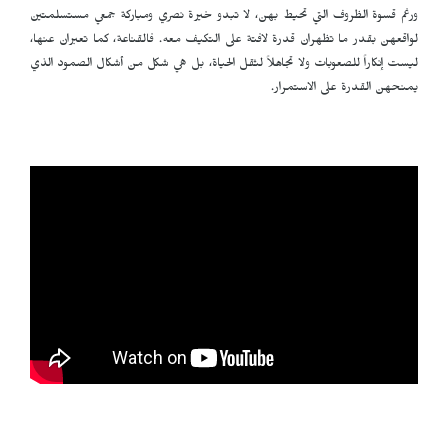
ورغم قسوة الظروف التي تحيط بهن، لا تبدو خيرة نصري ومباركة جمعي مستسلمتين
لواقعهن بقدر ما تظهران قدرة لافتة على التكيف معه. فالقناعة، كما تعبران عنها،
ليست إنكاراً للصعوبات ولا تجاهلاً لثقل الحياة، بل هي شكل من أشكال الصمود الذي
يمنحهن القدرة على الاستمرار.