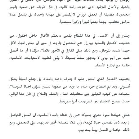
وتوضح أن يومها يمتد لساعات طويلة من الجهد المتواصل، بين العمل في الحقول
والقيام بالأعمال المنزلية، دون فترات راحة كافية، في ظل ظروف عمل صعبة وأجور
محدودة، مضيفة أن العمل الزراعي لا يقتصر على مهمة واحدة، بل يشمل عدة
مراحل تتطلب جهداً بدنياً كبيراً وتركيزاً مستمراً.
وتشير إلى أن "النساء في هذا القطاع يقمن بمعظم الأعمال داخل الحقول، من
تنظيف الأشجار والعناية بها إلى جمع المحصول وفرزه، في حين أن بعض المهام الأقل
جهداً تُسند للرجال، ومع ذلك يبقى الفارق في الأجور قائماً"، مؤكدة أن ما تحصل
عليه من أجر يومي لا يتجاوز مبلغاً بسيطاً، لا يكفي لتلبية الاحتياجات الأساسية،
خاصة مع ارتفاع الأسعار.
وتضيف "الدخل الذي أحصل عليه لا يُصرف دفعة واحدة، بل يُدفع أحياناً بشكل
أسبوعي، وقد يتم اقتطاع جزء منه، ما يزيد من صعوبة تسيير شؤون الحياة اليومية"،
متسائلة عن كيفية التوفيق بين متطلبات الغذاء والتعليم والعلاج في ظل هذا الواقع،
حيث يصبح الاختيار بين الضروريات أمراً مفروضاً.
تلتقي شهادتا خيرة نصري ومباركة جمعي في نقطة واحدة أساسية، أن العمل المتواصل
لم يعد كافياً لضمان حياة كريمة، وأن غلاء المعيشة تجاوز قدرتهما على التحمّل. ومع
ذلك، تواصلان العمل يوماً بعد يوم.