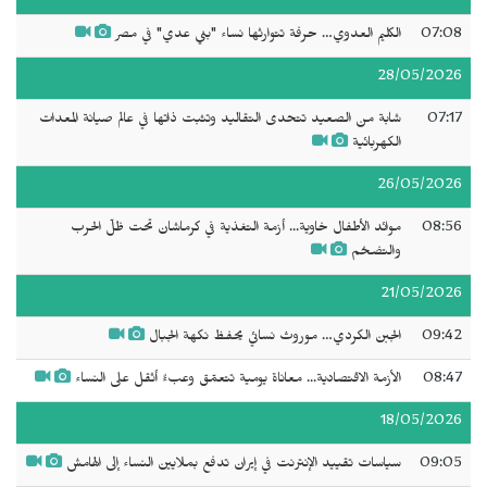
07:08
الكليم العدوي… حرفة تتوارثها نساء "بني عدي" في مصر
28/05/2026
07:17
شابة من الصعيد تتحدى التقاليد وتثبت ذاتها في عالم صيانة المعدات
الكهربائية
26/05/2026
08:56
موائد الأطفال خاوية... أزمة التغذية في كرماشان تحت ظلّ الحرب
والتضخم
21/05/2026
09:42
الجبن الكردي… موروث نسائي يحفظ نكهة الجبال
08:47
الأزمة الاقتصادية... معاناة يومية تتعمّق وعبءٌ أثقل على النساء
18/05/2026
09:05
سياسات تقييد الإنترنت في إيران تدفع بملايين النساء إلى الهامش