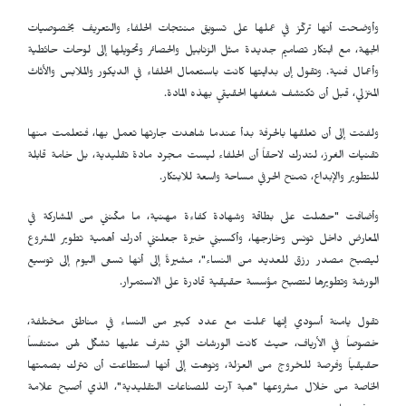
وأوضحت أنها تركّز في عملها على تسويق منتجات الحلفاء والتعريف بخصوصيات
الجهة، مع ابتكار تصاميم جديدة مثل الزنابيل والحصائر وتحويلها إلى لوحات حائطية
وأعمال فنية. وتقول إن بدايتها كانت باستعمال الحلفاء في الديكور والملابس والأثاث
المنزلي، قبل أن تكتشف شغفها الحقيقي بهذه المادة.
ولفتت إلى أن تعلقها بالحرفة بدأ عندما شاهدت جارتها تعمل بها، فتعلمت منها
تقنيات الغرز، لتدرك لاحقاً أن الحلفاء ليست مجرد مادة تقليدية، بل خامة قابلة
للتطوير والإبداع، تمنح الحرفي مساحة واسعة للابتكار.
وأضافت "حصّلت على بطاقة وشهادة كفاءة مهنية، ما مكّنني من المشاركة في
المعارض داخل تونس وخارجها، وأكسبني خبرة جعلتني أدرك أهمية تطوير المشروع
ليصبح مصدر رزق للعديد من النساء"، مشيرةً إلى أنها تسعى اليوم إلى توسيع
الورشة وتطويرها لتصبح مؤسسة حقيقية قادرة على الاستمرار.
تقول يامنة أسودي إنها عملت مع عدد كبير من النساء في مناطق مختلفة،
خصوصاً في الأرياف، حيث كانت الورشات التي تشرف عليها تشكّل لهن متنفساً
حقيقياً وفرصة للخروج من العزلة، ونوهت إلى أنها استطاعت أن تترك بصمتها
الخاصة من خلال مشروعها "هبة آرت للصناعات التقليدية"، الذي أصبح علامة