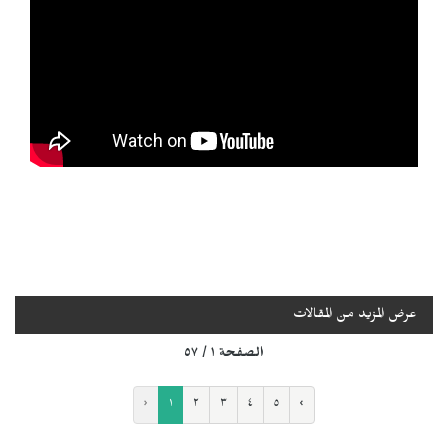
عرض المزيد من المقالات
الصفحة ١ / ٥٧
‹
١
٢
٣
٤
٥
›