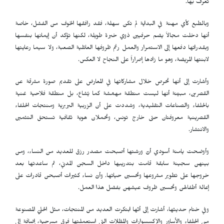
تعرف بها.
وبالطبع كأي مهنة في البداية لم تكن سهلة، فقد رافقها الخوف من الفشل، خاصة
أنها دخلت مجالاً يضم حرفيين ذوي خبرة طويلة، لكنها تؤكد أن إيمانها بنفسها
وبقدراتها دفعها إلى الاستمرار والعمل رغم ظروفها العائلية الصعبة، ولا سيما رعايتها
لابنتها المريضة، وهو ما زادها إصراراً على النجاح لا العكس.
وأشارت إلى أنها تحرص خلال مشاركاتها في المعارض على تقديم صورة مشرقة عن
القصرين، مبيّنة أنها ليست منطقة مهمّشة كما يُشاع، بل منطقة فلاحية غنية
بالحلفاء والصناعات التقليدية، وشددت على أن الزربية البربرية ومنتجات الحلفاء
القصرينية معروفتان حتى خارج تونس، وتحملان هوية ثقافية تستحق التثمين
والانتشار.
وأوضحت يامنة أسودي أنّ ورشتها أصبحت مصدر رزق للعديد من النساء، ومن
بينهن سجينة سابقة قامت بتدريبها داخل السجن المدني، ثم ساعدتها بعد
خروجها على تطوير مشروعها وتحسين حياتها. وأنّ نساء كثيرات أصبحن قادرات على
إعالة أطفالهن وتحسين ظروف عيشهن بفضل هذا العمل.
وفي ختام حديثها، أشارت إلى أنّها ابتكرت العديد من المنتجات، مثل الحليّ المصنوعة
من الحلفاء والأساور والإكسسوارات والمظلات التي استعملتها فرق مسرحية، إضافة إلى