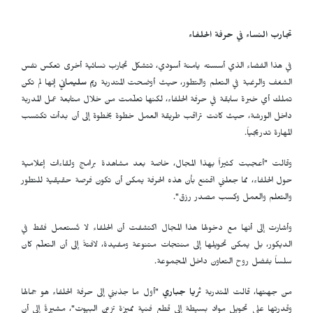
تجارب النساء في حرفة الحلفاء
في هذا الفضاء الذي أسسته يامنة أسودي، تتشكل تجارب نسائية أخرى تعكس نفس
الشغف والرغبة في التعلم والتطور، حيث أوضحت المتدربة
ريم سليماني
إنها لم تكن
تملك أي خبرة سابقة في حرفة الحلفاء، لكنها تعلّمت من خلال متابعة عمل المدربة
داخل الورشة، حيث كانت تراقب طريقة العمل خطوة بخطوة إلى أن بدأت تكتسب
المهارة تدريجياً.
وقالت "أعجبت كثيراً بهذا المجال، خاصة بعد مشاهدة برامج ولقاءات إعلامية
حول الحلفاء، مما جعلني اقتنع بأن هذه الحرفة يمكن أن تكون فرصة حقيقية للتطور
والتعلم والعمل وكسب مصدر رزق".
وأشارت إلى أنها مع دخولها هذا المجال اكتشفت أن الحلفاء لا تُستعمل فقط في
الديكور، بل يمكن تحويلها إلى منتجات متنوعة ومفيدة، لافتةً إلى أن التعلّم كان
سلساً بفضل روح التعاون داخل المجموعة.
من جهتها، قالت المتدربة
ثريا جباري
"أول ما جذبني إلى حرفة الحلفاء هو جمالها
وقدرتها على تحويل مواد بسيطة إلى قطع فنية مميزة تزيّن البيوت"، مشيرةً إلى أن