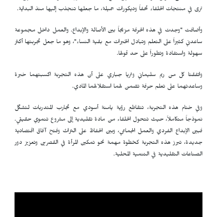
ترى في منتجات الحلفاء تحفاً وديكورات جميلة، ما جعلها تنجذب إليها منذ البداية.
وأضافت "وجدت في هذه الحرفة مزيجاً بين الأصالة والإبداع. والعمل داخل مجموعة
ساعدني كثيراً على التعلم وتبادل الخبرات مع بقية النساء"، وهو ما جعل تجربتها أكثر
سهولة واستفادة وتطوراً على حد قولها.
واتفقتا كل من ريم سليماني وثريا جباري على أن هذه التجربة اكسبتهما خبرة
وساعدتهما على تعلم حرفة تضمن لهما استقلالهما المادي.
وفي ختام هذه التجربة، تتقاطع رؤية يامنة أسودي مع تجارب المتدربات لتشكّل
نموذجاً متكاملاً، حيث تتحول الحلفاء من مادة تقليدية إلى مشروع تنموي حقيقي.
فبين الإبداع الفردي والعمل الجماعي، وبين الحفاظ على التراث وفتح آفاق اقتصادية
جديدة، تبرز هذه التجربة كخطوة مهمة نحو تمكين المرأة في القصرين وتعزيز دور
الصناعات التقليدية في التنمية المحلية.