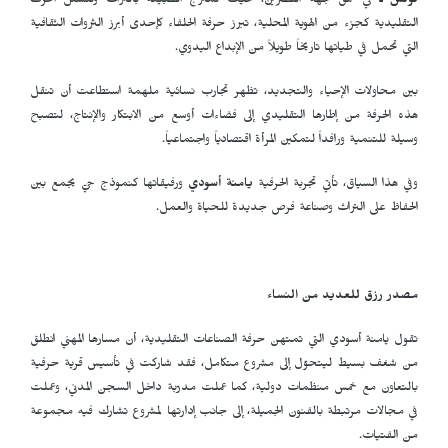
تونس ـ
في عمق جهة القصرين، حيث تمتزج الطبيعة بالتراث وتتشكل الحرف
التقليدية كجزء من الهوية المحلية، تبرز حرفة الحلفاء كإحدى أبرز الثروات الثقافية
التي تحمل في طياتها تاريخاً طويلاً من الإبداع اليدوي.
بين محاولات الإحياء والتجديد، تظهر تجارب نسائية ملهمة استطاعت أن تنقل
هذه الحرفة من إطارها التقليدي إلى فضاءات أوسع من الابتكار والإنتاج، لتصبح
وسيلة للتنمية ورافداً لتمكين المرأة اقتصادياً واجتماعياً.
وفي هذا السياق، تأتي تجربة الحرفية
يامنة أسودي
ورفيقاتها كنموذج حيّ يجمع بين
الحفاظ على التراث وصناعة فرص جديدة للحياة والعمل.
مصدر رزق للعديد من النساء
تقول يامنة أسودي التي تمتهن حرفة الصناعات التقليدية، أن مسارها المهني انطلق
من شغف بسيط ليتحوّل إلى مشروع متكامل، فقد شاركت في تأسيس قرية حرفية
بالتعاون مع خمس منظمات دولية، كما عملت مدرّبة داخل السجن المدني، وعملت
في مجالات مرتبطة بالفنون الجميلة، إلى جانب إدارتها لمشروع تشارك فيه مجموعة
من الفتيات.