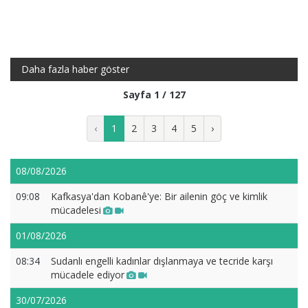
Daha fazla haber göster
Sayfa 1 / 127
‹
1
2
3
4
5
›
08/08/2026
09:08
Kafkasya'dan Kobanê'ye: Bir ailenin göç ve kimlik
mücadelesi
01/08/2026
08:34
Sudanlı engelli kadınlar dışlanmaya ve tecride karşı
mücadele ediyor
30/07/2026