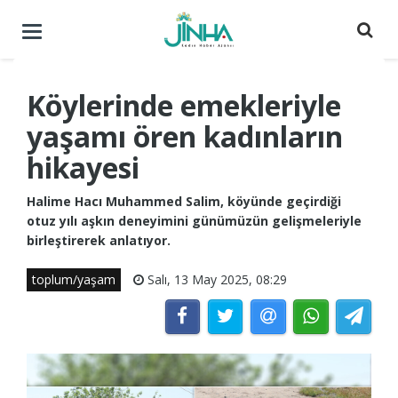
Menüyü
aç
/
kapat
Köylerinde emekleriyle
yaşamı ören kadınların
hikayesi
Halime Hacı Muhammed Salim, köyünde geçirdiği
otuz yılı aşkın deneyimini günümüzün gelişmeleriyle
birleştirerek anlatıyor.
toplum/yaşam
Salı, 13 May 2025, 08:29