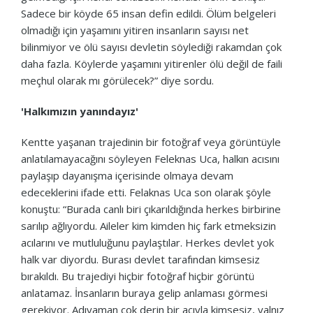
Sadece bir köyde 65 insan defin edildi. Ölüm belgeleri
olmadığı için yaşamını yitiren insanların sayısı net
bilinmiyor ve ölü sayısı devletin söylediği rakamdan çok
daha fazla. Köylerde yaşamını yitirenler ölü değil de faili
meçhul olarak mı görülecek?” diye sordu.
'Halkımızın yanındayız'
Kentte yaşanan trajedinin bir fotoğraf veya görüntüyle
anlatılamayacağını söyleyen Feleknas Uca, halkın acısını
paylaşıp dayanışma içerisinde olmaya devam
edeceklerini ifade etti. Felaknas Uca son olarak şöyle
konuştu: “Burada canlı biri çıkarıldığında herkes birbirine
sarılıp ağlıyordu. Aileler kim kimden hiç fark etmeksizin
acılarını ve mutluluğunu paylaştılar. Herkes devlet yok
halk var diyordu. Burası devlet tarafından kimsesiz
bırakıldı. Bu trajediyi hiçbir fotoğraf hiçbir görüntü
anlatamaz. İnsanların buraya gelip anlaması görmesi
gerekiyor. Adıyaman çok derin bir acıyla kimsesiz, yalnız