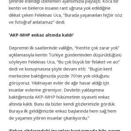
şehirde edindiği izlenimleri ajansımızla paylaştı. Koca bir
kentin ve binlerce insanın rant uğruna yok edildiğine
dikkat çeken Feleknas Uca, “Burada yaşananları hiçbir söz
ve fotoğraf anlatamaz” dedi.
'AKP-MHP enkaz altında kaldı'
Depremin ilk saatlerinde valiliğin, “Kentte çok zarar yok”
açıklamasıyla kentin Türkiye gündeminden düşürüldüğünü
söyleyen Feleknas Uca, “Bu çok büyük bir felaket ve acı”
dedi ve konuşmasına şöyle devam etti: “Bugün kent
merkezine baktığımızda yüzde 70’nin yok olduğunu
görüyoruz. Yıkılmayan evler de ağır hasar aldığı için
insanlar evlerine giremiyor. Devletin yaklaşımına
baktığımızda AKP-MHP hükümetinin siyaseti enkaz
altında kaldı. Bunu da bizler kendi gözlerimizle gördük.
Buraya ilk geldiğimizde enkaz başlarında hem sağ hem
de yaşamını yitiren insanlar çıkarılıyordu.”
'Enkaz altılarındaki insanları kurtarmada bile ayrım