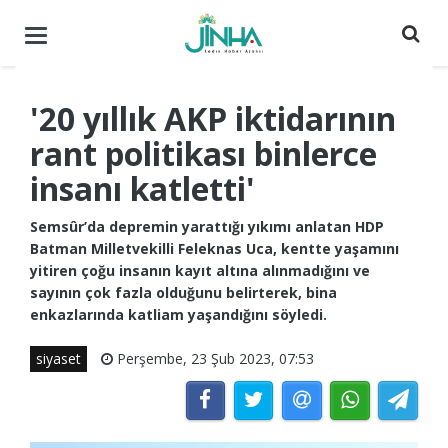
Menüyü
aç
/
kapat
'20 yıllık AKP iktidarının
rant politikası binlerce
insanı katletti'
Semsûr’da depremin yarattığı yıkımı anlatan HDP
Batman Milletvekilli Feleknas Uca, kentte yaşamını
yitiren çoğu insanın kayıt altına alınmadığını ve
sayının çok fazla olduğunu belirterek, bina
enkazlarında katliam yaşandığını söyledi.
siyaset
Perşembe, 23 Şub 2023, 07:53