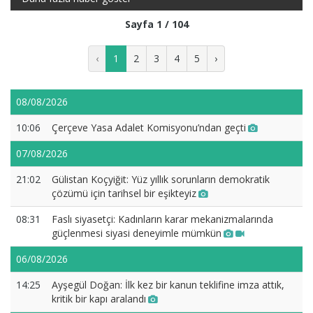
Sayfa 1 / 104
‹
1
2
3
4
5
›
08/08/2026
10:06
Çerçeve Yasa Adalet Komisyonu’ndan geçti
07/08/2026
21:02
Gülistan Koçyiğit: Yüz yıllık sorunların demokratik
çözümü için tarihsel bir eşikteyiz
08:31
Faslı siyasetçi: Kadınların karar mekanizmalarında
güçlenmesi siyasi deneyimle mümkün
06/08/2026
14:25
Ayşegül Doğan: İlk kez bir kanun teklifine imza attık,
kritik bir kapı aralandı