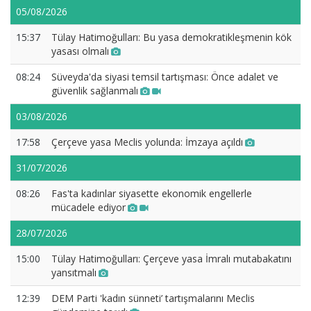
05/08/2026
15:37
Tülay Hatimoğulları: Bu yasa demokratikleşmenin kök
yasası olmalı
08:24
Süveyda'da siyasi temsil tartışması: Önce adalet ve
güvenlik sağlanmalı
03/08/2026
17:58
Çerçeve yasa Meclis yolunda: İmzaya açıldı
31/07/2026
08:26
Fas'ta kadınlar siyasette ekonomik engellerle
mücadele ediyor
28/07/2026
15:00
Tülay Hatimoğulları: Çerçeve yasa İmralı mutabakatını
yansıtmalı
12:39
DEM Parti 'kadın sünneti’ tartışmalarını Meclis