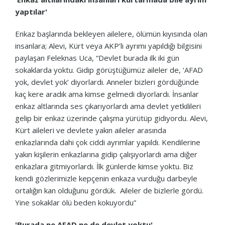
yaptılar'
Enkaz başlarında bekleyen ailelere, ölümün kıyısında olan
insanlara; Alevi, Kürt veya AKP’li ayrımı yapıldığı bilgisini
paylaşan Feleknas Uca, “Devlet burada ilk iki gün
sokaklarda yoktu. Gidip görüştüğümüz aileler de, ‘AFAD
yok, devlet yok’ diyorlardı. Anneler bizleri gördüğünde
kaç kere aradık ama kimse gelmedi diyorlardı. İnsanlar
enkaz altlarında ses çıkarıyorlardı ama devlet yetkilileri
gelip bir enkaz üzerinde çalışma yürütüp gidiyordu. Alevi,
Kürt aileleri ve devlete yakın aileler arasında
enkazlarında dahi çok ciddi ayrımlar yapıldı. Kendilerine
yakın kişilerin enkazlarına gidip çalışıyorlardı ama diğer
enkazlara gitmiyorlardı. İlk günlerde kimse yoktu. Biz
kendi gözlerimizle kepçenin enkaza vurduğu darbeyle
ortalığın kan olduğunu gördük. Aileler de bizlerle gördü.
Yine sokaklar ölü beden kokuyordu”
'Burada ne AFAD ne de devlet yoktu'