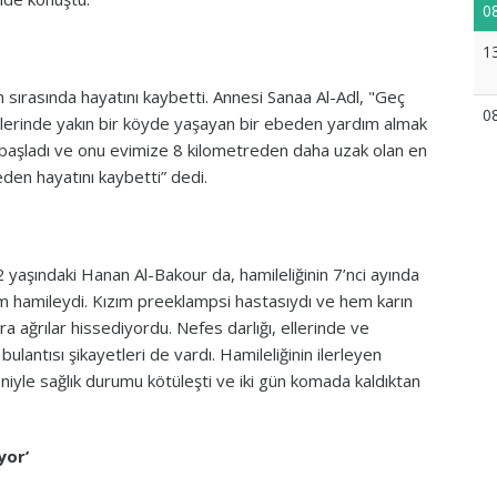
0
1
sırasında hayatını kaybetti. Annesi Sanaa Al-Adl, "Geç
0
tlerinde yakın bir köyde yaşayan bir ebeden yardım almak
başladı ve onu evimize 8 kilometreden daha uzak olan en
den hayatını kaybetti” dedi.
 yaşındaki Hanan Al-Bakour da, hamileliğinin 7’nci ayında
ım hamileydi. Kızım preeklampsi hastasıydı ve hem karın
a ağrılar hissediyordu. Nefes darlığı, ellerinde ve
ulantısı şikayetleri de vardı. Hamileliğinin ilerleyen
eniyle sağlık durumu kötüleşti ve iki gün komada kaldıktan
yor’