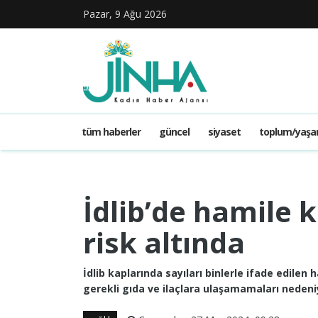
Pazar, 9 Ağu 2026
tüm haberler
güncel
siyaset
toplum/yaş
İdlib’de hamile 
risk altında
İdlib kaplarında sayıları binlerle ifade edilen 
gerekli gıda ve ilaçlara ulaşamamaları nedeniy