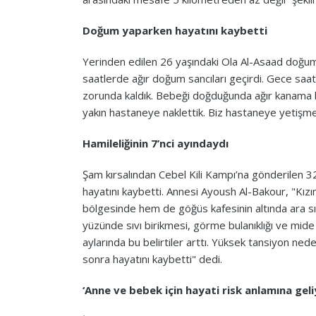
Doğum yaparken hayatını kaybetti
Yerinden edilen 26 yaşındaki Ola Al-Asaad doğum 
saatlerde ağır doğum sancıları geçirdi. Gece saa
zorunda kaldık. Bebeği doğduğunda ağır kanama 
yakın hastaneye naklettik. Biz hastaneye yetişme
Hamileliğinin 7’nci ayındaydı
Şam kırsalından Cebel Kili Kampı’na gönderilen 32
hayatını kaybetti. Annesi Ayoush Al-Bakour, "Kız
bölgesinde hem de göğüs kafesinin altında ara sır
yüzünde sıvı birikmesi, görme bulanıklığı ve mide b
aylarında bu belirtiler arttı. Yüksek tansiyon ned
sonra hayatını kaybetti" dedi.
‘Anne ve bebek için hayati risk anlamına geli