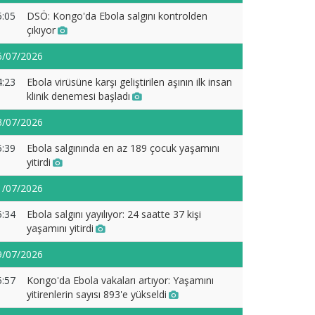
5:05
DSÖ: Kongo'da Ebola salgını kontrolden
çıkıyor
6/07/2026
4:23
Ebola virüsüne karşı geliştirilen aşının ilk insan
klinik denemesi başladı
3/07/2026
5:39
Ebola salgınında en az 189 çocuk yaşamını
yitirdi
1/07/2026
5:34
Ebola salgını yayılıyor: 24 saatte 37 kişi
yaşamını yitirdi
9/07/2026
5:57
Kongo'da Ebola vakaları artıyor: Yaşamını
yitirenlerin sayısı 893'e yükseldi