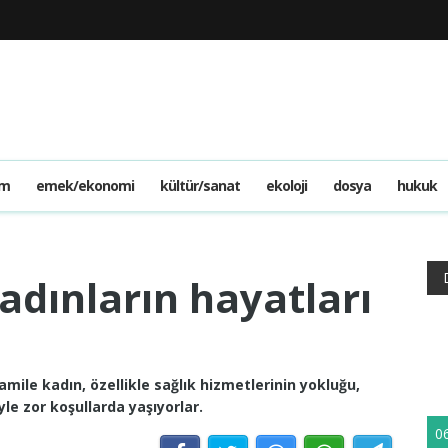
am
emek/ekonomi
kültür/sanat
ekoloji
dosya
hukuk
kadınların hayatları
hamile kadın, özellikle sağlık hizmetlerinin yokluğu,
le zor koşullarda yaşıyorlar.
0