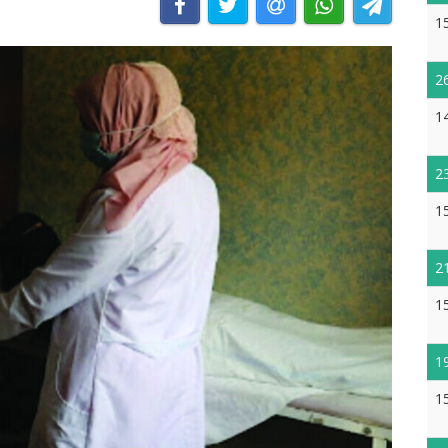
1
2
1
2
1
2
1
1
1