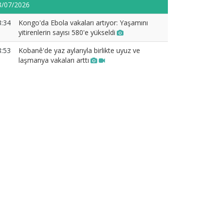
8/07/2026
3:34
Kongo'da Ebola vakaları artıyor: Yaşamını
yitirenlerin sayısı 580'e yükseldi
8:53
Kobanê'de yaz aylarıyla birlikte uyuz ve
laşmanya vakaları arttı