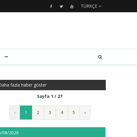
TÜRKÇE
Daha fazla haber göster
Sayfa 1 / 27
‹
1
2
3
4
5
›
6/08/2026