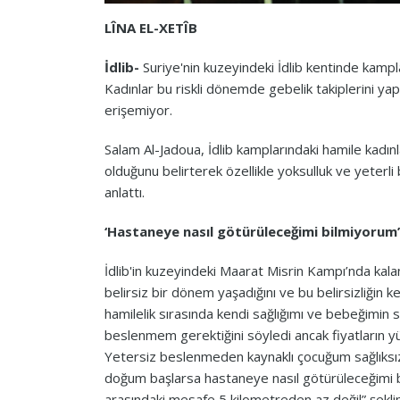
LÎNA EL-XETÎB
İdlib-
Suriye'nin kuzeyindeki İdlib kentinde kampl
Kadınlar bu riskli dönemde gebelik takiplerini y
erişemiyor.
Salam Al-Jadoua, İdlib kamplarındaki hamile kadınl
olduğunu belirterek özellikle yoksulluk ve yeterli
anlattı.
‘Hastaneye nasıl götürüleceğimi bilmiyorum’
İdlib'in kuzeyindeki Maarat Misrin Kampı’nda kalan
belirsiz bir dönem yaşadığını ve bu belirsizliğin k
hamilelik sırasında kendi sağlığımı ve bebeğimin 
beslenmem gerektiğini söyledi ancak fiyatların
Yetersiz beslenmeden kaynaklı çocuğum sağlıksız
doğum başlarsa hastaneye nasıl götürüleceğimi
arasındaki mesafe 5 kilometreden az değil” şekli