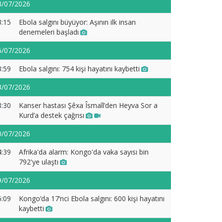
8/07/2026
3:15
Ebola salgını büyüyor: Aşının ilk insan
denemeleri başladı
6/07/2026
3:59
Ebola salgını: 754 kişi hayatını kaybetti
3/07/2026
8:30
Kanser hastası Şêxa Îsmaîl’den Heyva Sor a
Kurd’a destek çağrısı
0/07/2026
4:39
Afrika'da alarm: Kongo'da vaka sayısı bin
792'ye ulaştı
9/07/2026
6:09
Kongo’da 17’nci Ebola salgını: 600 kişi hayatını
kaybetti