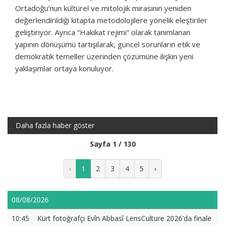
Ortadoğu’nun kültürel ve mitolojik mirasının yeniden
değerlendirildiği kitapta metodolojilere yönelik eleştiriler
geliştiriyor. Ayrıca “Hakikat rejimi” olarak tanımlanan
yapının dönüşümü tartışılarak, güncel sorunların etik ve
demokratik temeller üzerinden çözümüne ilişkin yeni
yaklaşımlar ortaya konuluyor.
Daha fazla haber göster
Sayfa 1 / 130
‹
1
2
3
4
5
›
08/08/2026
10:45
Kürt fotoğrafçı Evîn Abbasî LensCulture 2026'da finale