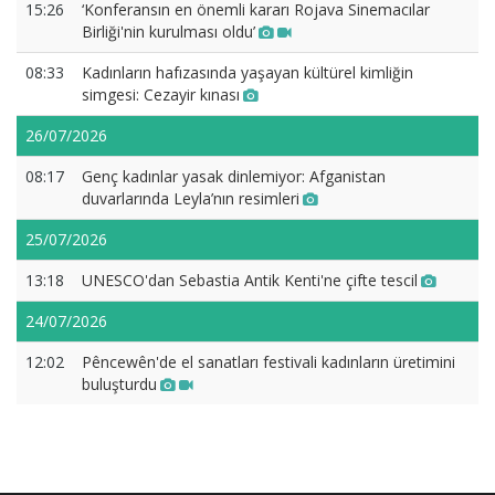
15:26
‘Konferansın en önemli kararı Rojava Sinemacılar
Birliği'nin kurulması oldu’
08:33
Kadınların hafızasında yaşayan kültürel kimliğin
simgesi: Cezayir kınası
26/07/2026
08:17
Genç kadınlar yasak dinlemiyor: Afganistan
duvarlarında Leyla’nın resimleri
25/07/2026
13:18
UNESCO'dan Sebastia Antik Kenti'ne çifte tescil
24/07/2026
12:02
Pêncewên'de el sanatları festivali kadınların üretimini
buluşturdu