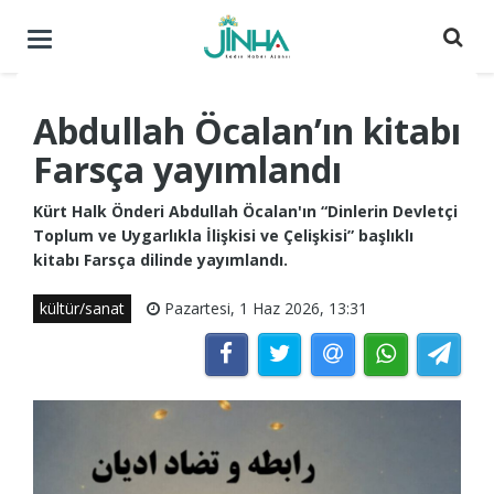
Menüyü
aç
/
kapat
Abdullah Öcalan’ın kitabı
Farsça yayımlandı
Kürt Halk Önderi Abdullah Öcalan'ın “Dinlerin Devletçi
Toplum ve Uygarlıkla İlişkisi ve Çelişkisi” başlıklı
kitabı Farsça dilinde yayımlandı.
kültür/sanat
Pazartesi, 1 Haz 2026, 13:31