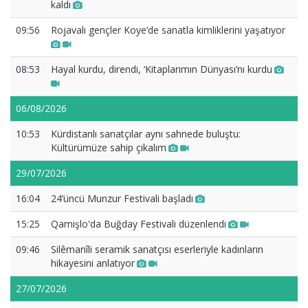
kaldı
09:56
Rojavalı gençler Koye’de sanatla kimliklerini yaşatıyor
08:53
Hayal kurdu, direndi, ‘Kitaplarımın Dünyası’nı kurdu
06/08/2026
10:53
Kürdistanlı sanatçılar aynı sahnede buluştu:
Kültürümüze sahip çıkalım
29/07/2026
16:04
24’üncü Munzur Festivali başladı
15:25
Qamişlo'da Buğday Festivali düzenlendi
09:46
Silêmanîli seramik sanatçısı eserleriyle kadınların
hikayesini anlatıyor
27/07/2026