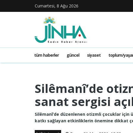
Cumartesi, 8 Ağu 2026
tüm haberler
güncel
siyaset
toplum/yaş
Silêmanî’de otizm
sanat sergisi açı
Silêmanî’de düzenlenen otizmli çocuklar için ü
katkı sağlayan etkinliklerin önemine dikkat ç