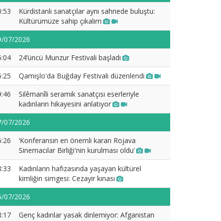
0:53
Kürdistanlı sanatçılar aynı sahnede buluştu:
Kültürümüze sahip çıkalım
9/07/2026
6:04
24’üncü Munzur Festivali başladı
5:25
Qamişlo'da Buğday Festivali düzenlendi
9:46
Silêmanîli seramik sanatçısı eserleriyle
kadınların hikayesini anlatıyor
7/07/2026
5:26
‘Konferansın en önemli kararı Rojava
Sinemacılar Birliği'nin kurulması oldu’
8:33
Kadınların hafızasında yaşayan kültürel
kimliğin simgesi: Cezayir kınası
6/07/2026
8:17
Genç kadınlar yasak dinlemiyor: Afganistan