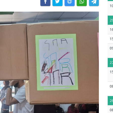
1
2
1
1
0
2
1
0
2
0