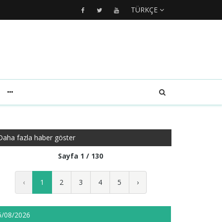
TÜRKÇE
Daha fazla haber göster
Sayfa 1 / 130
‹
1
2
3
4
5
›
6/08/2026