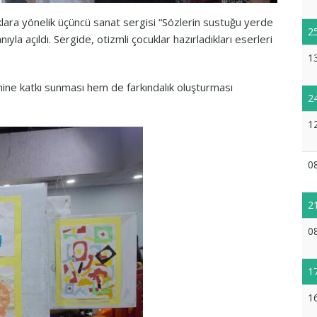
klara yönelik üçüncü sanat sergisi “Sözlerin sustuğu yerde
2
ıyla açıldı. Sergide, otizmli çocuklar hazırladıkları eserleri
1
imine katkı sunması hem de farkındalık oluşturması
2
1
0
2
0
1
1