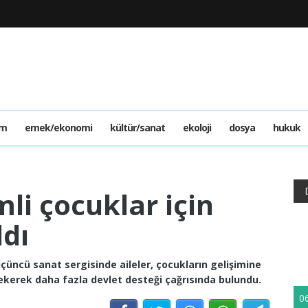
am
emek/ekonomi
kültür/sanat
ekoloji
dosya
hukuk
li çocuklar için
ldı
çüncü sanat sergisinde aileler, çocukların gelişimine
ekerek daha fazla devlet desteği çağrısında bulundu.
0