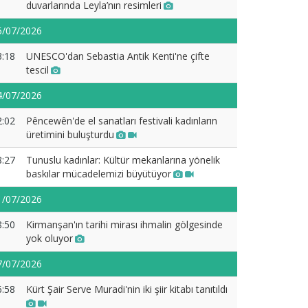
duvarlarında Leyla’nın resimleri
5/07/2026
3:18
UNESCO'dan Sebastia Antik Kenti'ne çifte
tescil
4/07/2026
2:02
Pêncewên'de el sanatları festivali kadınların
üretimini buluşturdu
8:27
Tunuslu kadınlar: Kültür mekanlarına yönelik
baskılar mücadelemizi büyütüyor
1/07/2026
8:50
Kirmanşan'ın tarihi mirası ihmalin gölgesinde
yok oluyor
7/07/2026
6:58
Kürt Şair Serve Muradi'nin iki şiir kitabı tanıtıldı