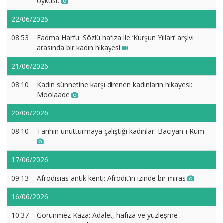
öyküsü
22/06/2026
08:53
Fadma Harfu: Sözlü hafıza ile ‘Kurşun Yılları’ arşivi
arasında bir kadın hikayesi
21/06/2026
08:10
Kadın sünnetine karşı direnen kadınların hikayesi:
Moolaade
20/06/2026
08:10
Tarihin unutturmaya çalıştığı kadınlar: Bacıyan-ı Rum
17/06/2026
09:13
Afrodisias antik kenti: Afrodit’in izinde bir miras
16/06/2026
10:37
Görünmez Kaza: Adalet, hafıza ve yüzleşme