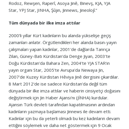
Rodoz, Rewşen, Raperî, Asoya Jinê, Binevş, KJA, YJA
Star, YPJ Star, JINHA, Şûjın, Jinnews, Jineolojî.”
Tüm dünyada bir ilke imza attılar
2000'li yıllar Kürt kadınların bu alanda yükselişe geçiş
zamanları anlatır.
Örgütlendikleri her alanda basın-yayın
çalışmaları yapan kadınlar, 2001'de dağlarda Tanrıça
Zilan, Güney-Batı Kürdistan'da Denge Jiyan, 2003'te
Doğu Kürdistan'da Bahara Zen, 2004'te YJA STAR'ın
yayın organı Star, 2005'te Avrupa'da Newaya Jin,
2007'de Kuzey Kürdistan Hêviya Jinê dergisini çıkardılar.
8 Mart 2012'de ise sadece Kürdistan'da değil tüm
dünyada bir ilke imza attılar ve haberin cinsiyetçi doğasını
değiştirmek için Jin Haber Ajansı'nı (JİNHA) kurdular.
Ajansın Türk devleti tarafından kapatılmasının ardından
kadınların yazmaya başlaması Jinnews ile devam etti.
Kadınlar için bu da yeterli olmadı bu kez kadınların devam
ettiğini söylemek ve daha net göstermek için 9 Ocak