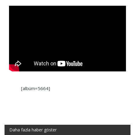
[albüm=5664]
Daha fazla haber göster