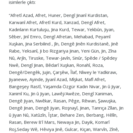
isimlerle çıktı:
“Afretî Azad, Afret, Huner, Dengî Jinanî Kurdistan,
Karwanî Afret, Afretî Kurd, Xanzad, Dengî Afret,
Kadınların Kurtuluşu, Jina Kurd, Tewar, Yekbûn, Jiyan,
Sêber, Jinî Emro, Dengî Afretan, Mehabad, Peyamî
Xuşkan, Jina Serbilind , Jîn, Dengê Jinên Kurdistanê, Jinê
Rabe, Yeksanî, Ji bo Rizgariya Jinan, Yeni Gün, Jin, Zîna
Nû, Arjîn, Tiruske, Tewar-Javîn, Sinûr, Spêde / Spêdey
Nwê, Dengî Jinan, Bêdarî Xuşkan, Ronahî, Roza,
Dengê/Dengêk, Jujin, Çarşêw, Îlaf, Nîwey le Yadkiraw,
Jiyanewe, Ayinde, Jiyanî Azad, Mîşkat, Mafî Afret,
Bangeşey Rastî, Yaşamda Özgür Kadın Nivar, Jin û Jiyar,
Xanimî Ku, Jin û Jiyan, Lawêj/Awêze, Dengî Xaniman,
Dengê Jiyan, Nwêkar, Rasan, Pêge, Rêwan, Şawuşka,
Dengê Jinan, Dengê Jiyan, Roşnayî, Jinan, Tanrıça Zîlan, Jin
û Jiyan Nû, Xatûzîn, Îştar, Behare Zen, Berbang, Hêlîn,
Rasan, Berew 8'î Mars, Newaya Jin, Dayik, Komarî
Roj,Seday Wê, Hêviya Jinê, Gulcar, Kiçan, Warvîn, Zînê,