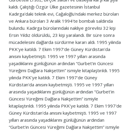
kaldı.
Çalıştığı Özgür Ülke gazetesinin İstanbul
Kadırga'daki teknik evi, Cağaloğlu'ndaki merkez büroları
ve Ankara büroları 3 Aralık 1994'te bombalı saldırıda
bulundu.
Kadırga bürolarındaki nakliye görevlisi 32 kişi
Ersin Yıldız öldürüldü, 23 kişi yaralandı.
Bir süre sonra
mücadelesini dağlarda sürdürme kararı aldı.
1995 yılında
PKK'ye katıldı.
7 Ekim 1997'de Güney Kürdistan'da
anısını kaybetmişti.
1995 ve 1997 yılları arasında
yaşadıklarını günlüğünün ardından “Gurbet'in Güncesi
Yüreğimi Dağlara Nakşettim” ismiyle kitaplaştırıldı.
1995
yılında PKK'ye katıldı.
7 Ekim 1997'de Güney
Kürdistan'da anısını kaybetmişti.
1995 ve 1997 yılları
arasında yaşadıklarını günlüğünün ardından “Gurbet'in
Güncesi Yüreğimi Dağlara Nakşettim” ismiyle
kitaplaştırıldı.
1995 yılında PKK'ye katıldı.
7 Ekim 1997'de
Güney Kürdistan'da anısını kaybetmişti.
1995 ve 1997
yılları arasında yaşadıklarını günlüğünün ardından
“Gurbet'in Güncesi Yüreğimi Dağlara Nakşettim” ismiyle