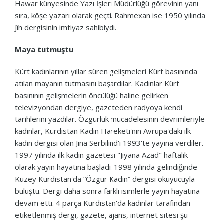
Hawar künyesinde Yazı İşleri Müdürlüğü görevinin yanı
sıra, köşe yazarı olarak geçti.
Rahmexan ise 1950 yılında
Jîn dergisinin imtiyaz sahibiydi.
Maya tutmuştu
Kürt kadınlarının yıllar süren gelişmeleri Kürt basınında
atılan mayanın tutmasını başardılar.
Kadınlar Kürt
basınının gelişmelerin öncülüğü haline gelirken
televizyondan dergiye, gazeteden radyoya kendi
tarihlerini yazdılar.
Özgürlük mücadelesinin devrimleriyle
kadınlar, Kürdistan Kadın Hareketi'nin Avrupa'daki ilk
kadın dergisi olan Jina Serbilind'i 1993'te yayına verdiler.
1997 yılında ilk kadın gazetesi "Jiyana Azad" haftalık
olarak yayın hayatına başladı.
1998 yılında gelindiğinde
Kuzey Kürdistan'da “Özgür Kadın” dergisi okuyucuyla
buluştu.
Dergi daha sonra farklı isimlerle yayın hayatına
devam etti.
4 parça Kürdistan'da kadınlar tarafından
etiketlenmiş dergi, gazete, ajans, internet sitesi şu