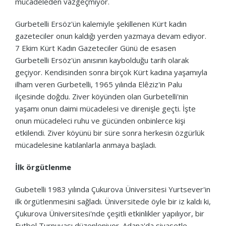
mücadeleden vazgeçmiyor.
Gurbetelli Ersöz'ün kalemiyle şekillenen Kürt kadın
gazeteciler onun kaldığı yerden yazmaya devam ediyor.
7 Ekim Kürt Kadın Gazeteciler Günü de esasen
Gurbetelli Ersöz'ün anısının kaybolduğu tarih olarak
geçiyor.
Kendisinden sonra birçok Kürt kadına yaşamıyla
ilham veren Gurbetelli, 1965 yılında Elêziz'in Palu
ilçesinde doğdu.
Ziver köyünden olan Gurbetelli'nin
yaşamı onun daimi mücadelesi ve direnişle geçti.
İşte
onun mücadeleci ruhu ve gücünden onbinlerce kişi
etkilendi.
Ziver köyünü bir süre sonra herkesin özgürlük
mücadelesine katılanlarla anmaya başladı.
İlk örgütlenme
Gubetelli 1983 yılında Çukurova Üniversitesi Yurtsever'in
ilk örgütlenmesini sağladı.
Üniversitede öyle bir iz kaldı ki,
Çukurova Üniversitesi'nde çeşitli etkinlikler yapılıyor, bir
Futbol Turnuvası düzenleniyor.
Adana'da siyasetle,