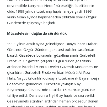
devrimcilikle tanışması Hedef küreselliğin özelliklerinin
oldu.
1989 yılında tutuklanıp hapishaneye girdi.
1993
yılının Nisan ayında hapishaneden çıktıktan sonra Özgür
Gündem'de çalışmaya başladı.
Mücadelesini dağlarda sürdürdük
1993 yılının Aralık ayına gelindiğinde Dünya İnsan Hakları
Günü'nde Özgür Gündem gazetesi polisler tarafından
basıldı.
Gazetede bulunanlar gözaltına alındı.
Gurbetelli
Ersöz ve 17 gazete çalışanı 13 gün süren gözaltının
ardından İstanbul 5 No'lu Devlet Güvenlik Mahkemesi'ne
çıkarıldılar.
Gurbetelli Ersöz ve İdari Müdürü Ali Rıza
Halis, 'örgüt kaldırıldı' iddiasıyla tutuklanarak Bayrampaşa
Cezaevi'ne gönderildi.
Gurbetelli yaklaşık 6 ay
Bayrampaşa Cezaevi'nde tutuldu;
16 Haziran günü ise
tahliye edildi.
Daha sonra 3 yıl 9 ay hapis cezası verildi.
Cezaevindeki sızıntının ardından hemen prosedür dönen
Gurbetelli Ersöz, birçok saldırı ve baskıyla karşı karşıya