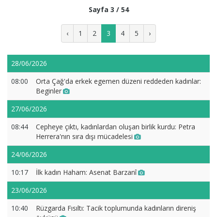
Sayfa 3 / 54
‹
1
2
3
4
5
›
28/06/2026
08:00
Orta Çağ'da erkek egemen düzeni reddeden kadınlar:
Beginler
27/06/2026
08:44
Cepheye çıktı, kadınlardan oluşan birlik kurdu: Petra
Herrera'nın sıra dışı mücadelesi
24/06/2026
10:17
İlk kadın Haham: Asenat Barzanî
23/06/2026
10:40
Rüzgarda Fısıltı: Tacik toplumunda kadınların direniş