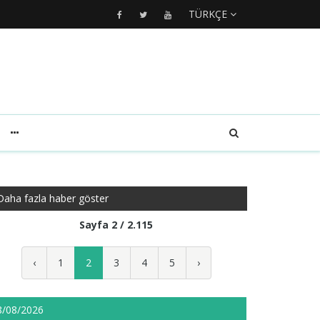
TÜRKÇE
Daha fazla haber göster
Sayfa 2 / 2.115
‹
1
2
3
4
5
›
8/08/2026