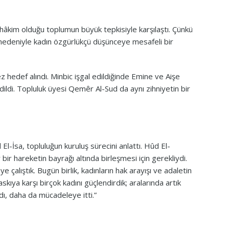
âkim olduğu toplumun büyük tepkisiyle karşılaştı. Çünkü
r nedeniyle kadın özgürlükçü düşünceye mesafeli bir
z hedef alındı. Minbic işgal edildiğinde Emine ve Aişe
edildi. Topluluk üyesi Qemêr Al-Sud da aynı zihniyetin bir
l-İsa, topluluğun kuruluş sürecini anlattı. Hûd El-
bir hareketin bayrağı altında birleşmesi için gerekliydi.
 çalıştık. Bugün birlik, kadınların hak arayışı ve adaletin
kıya karşı birçok kadını güçlendirdik; aralarında artık
madı, daha da mücadeleye itti.”