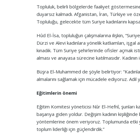
Topluluk, belirli bölgelerde faaliyet göstermesine
duyarsız kalmadı. Afganistan, İran, Türkiye ve öze
Topluluğu, gelecekte tüm Suriye kadınlarını kapsa
Hûd El-İsa, topluluğun çalışmalarına ilişkin, “Sur
Dürzi ve Alevi kadınlara yönelik katliamları, işgal a
kınadık. Tüm Suriye şehirlerinde ofisler açmak ist
alması ve anayasa sürecine katılmasıdır. Kadının 
Büşra El-Muhammed de şöyle belirtiyor: “Kadınlar
almalarını sağlamak için mücadele ediyoruz. Adil 
Eğitimlerin önemi
Eğitim Komitesi yöneticisi Nûr El-Hefnî, şunları k
başarıya giden yoldur. Değişim kadının kişiliğinde
yöntemlerine önem veriyoruz. Toplumunda etki yara
toplum liderliği için güçlendirdik.”