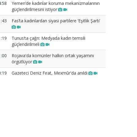
4:58
Yemen’de kadınlar koruma mekanizmalarının
güçlendirilmesini istiyor
1:43
Fas’ta kadınlardan siyasi partilere ‘Eşitlik Şartı’
1:19
Tunus’ta çağrı: Medyada kadın temsili
güçlendirilmeli
1:00
Rojava'da komünler halkın ortak yaşamını
örgütlüyor
0:19
Gazeteci Deniz Fırat, Mexmûr'da anıldı