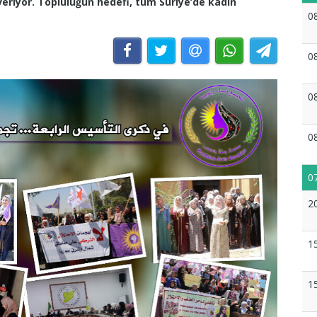
eriyor. Topluluğun hedefi, tüm Suriye’de kadın
0
0
0
0
0
2
1
1