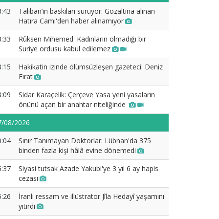
8:43
Taliban’ın baskıları sürüyor: Gözaltına alınan
Hatıra Cami'den haber alınamıyor
8:33
Rûksen Mihemed: Kadınların olmadığı bir
Suriye ordusu kabul edilemez
8:15
Hakikatin izinde ölümsüzleşen gazeteci: Deniz
Fırat
8:09
Sidar Karaçelik: Çerçeve Yasa yeni yasaların
önünü açan bir anahtar niteliğinde
7/08/2026
0:04
Sınır Tanımayan Doktorlar: Lübnan'da 375
binden fazla kişi hâlâ evine dönemedi
5:37
Siyasi tutsak Azade Yakubi'ye 3 yıl 6 ay hapis
cezası
5:26
İranlı ressam ve illüstratör Jîla Hedayî yaşamını
yitirdi