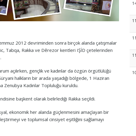
1
1
1
emmuz 2012 devriminden sonra birçok alanda çatışmalar
ic, Tabqa, Rakka ve Dêrezor kentleri IŞİD çetelerinden
1
.
um açılırken, gençlik ve kadınlar da özgün örgütlülüğü
1
üryani halkların bir arada yaşadığı bölgede, 1 Haziran
na Zenubya Kadınlar Topluluğu kuruldu.
ndisine başkent olarak belirlediği Rakka seçildi.
osyal, ekonomik her alanda güçlenmesini amaçlayan bir
leştirmeyi ve toplumsal cinsiyet eşitliğini sağlamayı