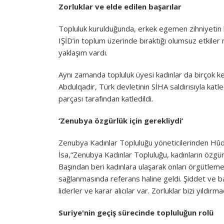
Zorluklar ve elde edilen başarılar
Topluluk kurulduğunda, erkek egemen zihniyetin h
IŞİD’in toplum üzerinde bıraktığı olumsuz etkile
yaklaşım vardı.
Aynı zamanda topluluk üyesi kadınlar da birçok ke
Abdulqadir, Türk devletinin SİHA saldırısıyla katl
parçası tarafından katledildi.
‘Zenubya özgürlük için gerekliydi’
Zenubya Kadınlar Topluluğu yöneticilerinden Hûd E
İsa,“Zenubya Kadınlar Topluluğu, kadınların özgür 
Başından beri kadınlara ulaşarak onları örgütlemeye
sağlanmasında referans haline geldi. Şiddet ve bas
liderler ve karar alıcılar var. Zorluklar bizi yıldır
Suriye'nin geçiş sürecinde topluluğun rolü