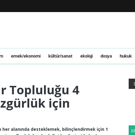
am
emek/ekonomi
kültür/sanat
ekoloji
dosya
hukuk
r Topluluğu 4
zgürlük için
 her alanında desteklemek, bilinçlendirmek için 1
0