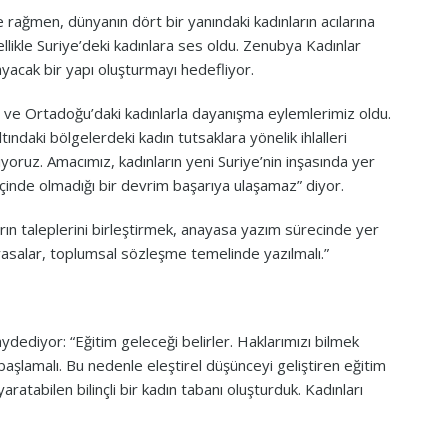
 rağmen, dünyanın dört bir yanındaki kadınların acılarına
llikle Suriye’deki kadınlara ses oldu. Zenubya Kadınlar
yacak bir yapı oluşturmayı hedefliyor.
iye ve Ortadoğu’daki kadınlarla dayanışma eylemlerimiz oldu.
ltındaki bölgelerdeki kadın tutsaklara yönelik ihlalleri
iyoruz. Amacımız, kadınların yeni Suriye’nin inşasında yer
içinde olmadığı bir devrim başarıya ulaşamaz” diyor.
ın taleplerini birleştirmek, anayasa yazım sürecinde yer
yasalar, toplumsal sözleşme temelinde yazılmalı.”
aydediyor: “Eğitim geleceği belirler. Haklarımızı bilmek
 başlamalı. Bu nedenle eleştirel düşünceyi geliştiren eğitim
tabilen bilinçli bir kadın tabanı oluşturduk. Kadınları