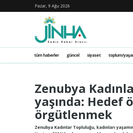
Pazar, 9 Ağu 2026
tüm haberler
güncel
siyaset
toplum/yaş
Zenubya Kadınla
yaşında: Hedef ö
örgütlenmek
Zenubya Kadınlar Topluluğu, kadınları yaşamın