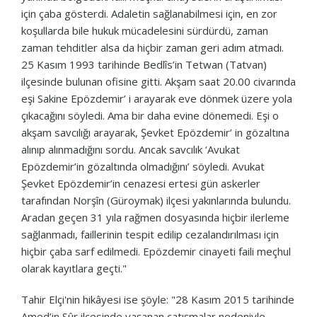
için çaba gösterdi. Adaletin sağlanabilmesi için, en zor
koşullarda bile hukuk mücadelesini sürdürdü, zaman
zaman tehditler alsa da hiçbir zaman geri adım atmadı.
25 Kasım 1993 tarihinde Bedlîs’in Tetwan (Tatvan)
ilçesinde bulunan ofisine gitti. Akşam saat 20.00 civarında
eşi Sakine Epözdemir’ i arayarak eve dönmek üzere yola
çıkacağını söyledi. Ama bir daha evine dönemedi. Eşi o
akşam savcılığı arayarak, Şevket Epözdemir’ in gözaltına
alınıp alınmadığını sordu. Ancak savcılık ‘Avukat
Epözdemir’in gözaltında olmadığını’ söyledi. Avukat
Şevket Epözdemir’in cenazesi ertesi gün askerler
tarafından Norşîn (Güroymak) ilçesi yakınlarında bulundu.
Aradan geçen 31 yıla rağmen dosyasında hiçbir ilerleme
sağlanmadı, faillerinin tespit edilip cezalandırılması için
hiçbir çaba sarf edilmedi. Epözdemir cinayeti faili meçhul
olarak kayıtlara geçti."
Tahir Elçi'nin hikâyesi ise şöyle: "28 Kasım 2015 tarihinde
Amed’in Sûr ilçesinde yaşanan çatışmalar nedeniyle