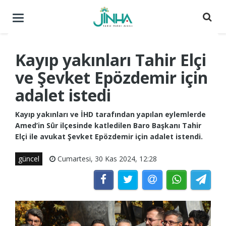
Menüyü
aç
/
kapat
Kayıp yakınları Tahir Elçi
ve Şevket Epözdemir için
adalet istedi
Kayıp yakınları ve İHD tarafından yapılan eylemlerde
Amed’in Sûr ilçesinde katledilen Baro Başkanı Tahir
Elçi ile avukat Şevket Epözdemir için adalet istendi.
güncel
Cumartesi, 30 Kas 2024, 12:28