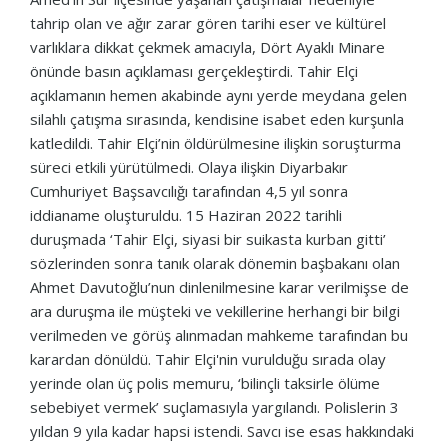
tahrip olan ve ağır zarar gören tarihi eser ve kültürel
varlıklara dikkat çekmek amacıyla, Dört Ayaklı Minare
önünde basın açıklaması gerçekleştirdi. Tahir Elçi
açıklamanın hemen akabinde aynı yerde meydana gelen
silahlı çatışma sırasında, kendisine isabet eden kurşunla
katledildi. Tahir Elçi’nin öldürülmesine ilişkin soruşturma
süreci etkili yürütülmedi. Olaya ilişkin Diyarbakır
Cumhuriyet Başsavcılığı tarafından 4,5 yıl sonra
iddianame oluşturuldu. 15 Haziran 2022 tarihli
duruşmada ‘Tahir Elçi, siyasi bir suikasta kurban gitti’
sözlerinden sonra tanık olarak dönemin başbakanı olan
Ahmet Davutoğlu’nun dinlenilmesine karar verilmişse de
ara duruşma ile müşteki ve vekillerine herhangi bir bilgi
verilmeden ve görüş alınmadan mahkeme tarafından bu
karardan dönüldü. Tahir Elçi'nin vurulduğu sırada olay
yerinde olan üç polis memuru, ‘bilinçli taksirle ölüme
sebebiyet vermek’ suçlamasıyla yargılandı. Polislerin 3
yıldan 9 yıla kadar hapsi istendi. Savcı ise esas hakkındaki