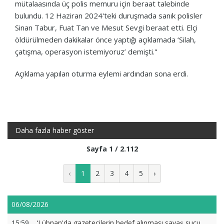
mütalaasında üç polis memuru için beraat talebinde
bulundu. 12 Haziran 2024'teki duruşmada sanık polisler
Sinan Tabur, Fuat Tan ve Mesut Sevgi beraat etti. Elçi
öldürülmeden dakikalar önce yaptığı açıklamada ‘Silah,
çatışma, operasyon istemiyoruz’ demişti."
Açıklama yapılan oturma eylemi ardından sona erdi.
Daha fazla haber göster
Sayfa 1 / 2.112
‹
1
2
3
4
5
›
06/08/2026
15:59
‘Lübnan'da gazetecilerin hedef alınması savaş suçu