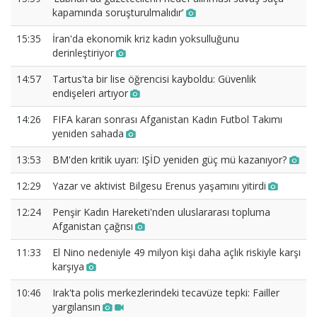
kapamında soruşturulmalıdır’
15:35
İran'da ekonomik kriz kadın yoksulluğunu
derinleştiriyor
14:57
Tartus'ta bir lise öğrencisi kayboldu: Güvenlik
endişeleri artıyor
14:26
FIFA kararı sonrası Afganistan Kadın Futbol Takımı
yeniden sahada
13:53
BM'den kritik uyarı: IŞİD yeniden güç mü kazanıyor?
12:29
Yazar ve aktivist Bilgesu Erenus yaşamını yitirdi
12:24
Penşir Kadın Hareketi'nden uluslararası topluma
Afganistan çağrısı
11:33
El Nino nedeniyle 49 milyon kişi daha açlık riskiyle karşı
karşıya
10:46
Irak'ta polis merkezlerindeki tecavüze tepki: Failler
yargılansın