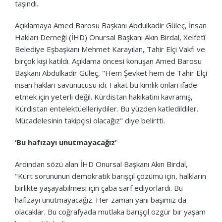
taşındı.
Açıklamaya Amed Barosu Başkanı Abdulkadir Güleç, İnsan
Hakları Derneği (İHD) Onursal Başkanı Akın Birdal, Xelfetî
Belediye Eşbaşkanı Mehmet Karayılan, Tahir Elçi Vakfı ve
birçok kişi katıldı. Açıklama öncesi konuşan Amed Barosu
Başkanı Abdulkadir Güleç, "Hem Şevket hem de Tahir Elçi
insan hakları savunucusu idi. Fakat bu kimlik onları ifade
etmek için yeterli değil. Kürdistan hakikatini kavramış,
Kürdistan entelektüelleriydiler. Bu yüzden katledildiler.
Mücadelesinin takipçisi olacağız" diye belirtti.
‘Bu hafızayı unutmayacağız’
Ardından sözü alan İHD Onursal Başkanı Akın Birdal,
"Kürt sorununun demokratik barışçıl çözümü için, halkların
birlikte yaşayabilmesi için çaba sarf ediyorlardı. Bu
hafızayı unutmayacağız. Her zaman yani başımız da
olacaklar. Bu coğrafyada mutlaka barışçıl özgür bir yaşam