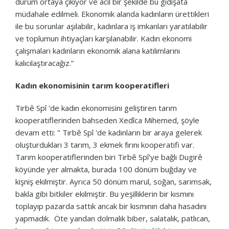
durum ortaya çıkıyor ve acil bir şekilde bu gidişata
müdahale edilmeli. Ekonomik alanda kadınların ürettikleri
ile bu sorunlar aşılabilir, kadınlara iş imkanları yaratılabilir
ve toplumun ihtiyaçları karşılanabilir. Kadın ekonomi
çalışmaları kadınların ekonomik alana katılımlarını
kalıcılaştıracağız.”
Kadın ekonomisinin tarım kooperatifleri
Tirbê Spî 'de kadın ekonomisini geliştiren tarım
kooperatiflerinden bahseden Xedîca Mihemed, şöyle
devam etti: " Tirbê Spî 'de kadınların bir araya gelerek
oluşturdukları 3 tarım, 3 ekmek fırını kooperatifi var.
Tarım kooperatiflerinden biri Tirbê Spî'ye bağlı Dugirê
köyünde yer almakta, burada 100 dönüm buğday ve
kişniş ekilmiştir. Ayrıca 50 dönüm marul, soğan, sarımsak,
bakla gibi bitkiler ekilmiştir. Bu yeşilliklerin bir kısmını
toplayıp pazarda sattık ancak bir kısmının daha hasadını
yapmadık. Öte yandan dolmalık biber, salatalık, patlıcan,