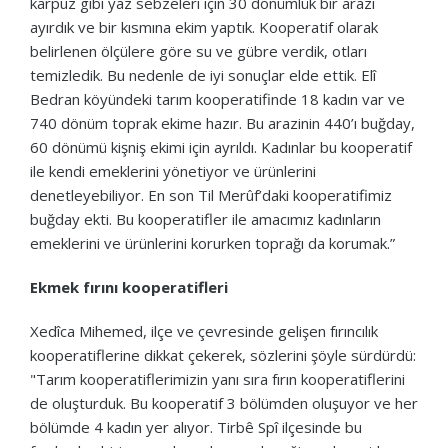
karpuz gibi yaz sebzeleri için 30 dönümlük bir arazi
ayırdık ve bir kısmına ekim yaptık. Kooperatif olarak
belirlenen ölçülere göre su ve gübre verdik, otları
temizledik. Bu nedenle de iyi sonuçlar elde ettik. Elî
Bedran köyündeki tarım kooperatifinde 18 kadın var ve
740 dönüm toprak ekime hazır. Bu arazinin 440’ı buğday,
60 dönümü kişniş ekimi için ayrıldı. Kadınlar bu kooperatif
ile kendi emeklerini yönetiyor ve ürünlerini
denetleyebiliyor. En son Til Merûf’daki kooperatifimiz
buğday ekti. Bu kooperatifler ile amacımız kadınların
emeklerini ve ürünlerini korurken toprağı da korumak.”
Ekmek fırını kooperatifleri
Xedîca Mihemed, ilçe ve çevresinde gelişen fırıncılık
kooperatiflerine dikkat çekerek, sözlerini şöyle sürdürdü:
"Tarım kooperatiflerimizin yanı sıra fırın kooperatiflerini
de oluşturduk. Bu kooperatif 3 bölümden oluşuyor ve her
bölümde 4 kadın yer alıyor. Tirbê Spî ilçesinde bu