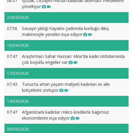
08:37
İşsizlik, Cezayirli mezun kadınları alternatif mesleklere
yöneltiyor
23/04/2026
07:56
Savaşın yıktığı hayatını çadırında kurduğu dikiş
makinesiyle yeniden inşa ediyor
19/04/2026
07:47
Araştırmacı Sahar Hassan: Mısır’da kadın istihdamında
çok boyutlu engeller var
17/04/2026
07:43
Tunus’ta artan yaşam maliyeti kadınları ve aile
bütçelerini zorluyor
14/04/2026
07:47
Afganistanlı kadınlar mikro kredilerle bağımsız
ekonomilerini inşa ediyor
09/04/2026