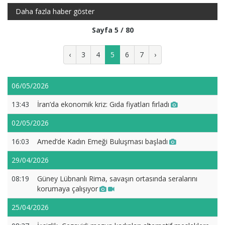
Daha fazla haber göster
Sayfa 5 / 80
‹
3
4
5
6
7
›
06/05/2026
13:43
İran’da ekonomik kriz: Gıda fiyatları fırladı
02/05/2026
16:03
Amed’de Kadın Emeği Buluşması başladı
29/04/2026
08:19
Güney Lübnanlı Rima, savaşın ortasında seralarını
korumaya çalışıyor
25/04/2026