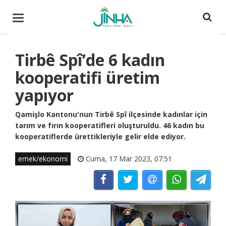
Menüyü
aç
/
kapat
Tirbê Spî’de 6 kadın
kooperatifi üretim
yapıyor
Qamişlo Kantonu'nun Tirbê Spî ilçesinde kadınlar için
tarım ve fırın kooperatifleri oluşturuldu. 46 kadın bu
kooperatiflerde ürettikleriyle gelir elde ediyor.
emek/ekonomi
Cuma, 17 Mar 2023, 07:51