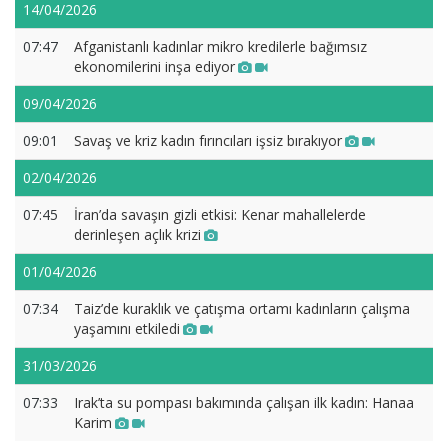
14/04/2026
07:47
Afganistanlı kadınlar mikro kredilerle bağımsız
ekonomilerini inşa ediyor
09/04/2026
09:01
Savaş ve kriz kadın fırıncıları işsiz bırakıyor
02/04/2026
07:45
İran’da savaşın gizli etkisi: Kenar mahallelerde
derinleşen açlık krizi
01/04/2026
07:34
Taiz’de kuraklık ve çatışma ortamı kadınların çalışma
yaşamını etkiledi
31/03/2026
07:33
Irak’ta su pompası bakımında çalışan ilk kadın: Hanaa
Karim