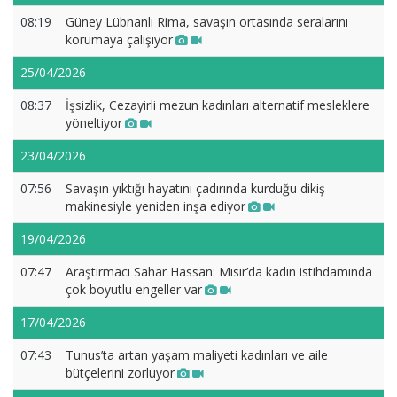
08:19
Güney Lübnanlı Rima, savaşın ortasında seralarını
korumaya çalışıyor
25/04/2026
08:37
İşsizlik, Cezayirli mezun kadınları alternatif mesleklere
yöneltiyor
23/04/2026
07:56
Savaşın yıktığı hayatını çadırında kurduğu dikiş
makinesiyle yeniden inşa ediyor
19/04/2026
07:47
Araştırmacı Sahar Hassan: Mısır’da kadın istihdamında
çok boyutlu engeller var
17/04/2026
07:43
Tunus’ta artan yaşam maliyeti kadınları ve aile
bütçelerini zorluyor