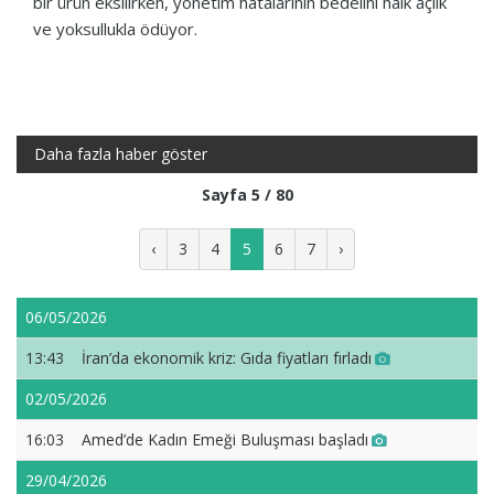
bir ürün eksilirken, yönetim hatalarının bedelini halk açlık
ve yoksullukla ödüyor.
Daha fazla haber göster
Sayfa 5 / 80
‹
3
4
5
6
7
›
06/05/2026
13:43
İran’da ekonomik kriz: Gıda fiyatları fırladı
02/05/2026
16:03
Amed’de Kadın Emeği Buluşması başladı
29/04/2026