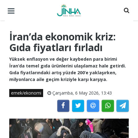
Menüyü
aç
/
kapat
İran’da ekonomik kriz:
Gıda fiyatları fırladı
Yüksek enflasyon ve değer kaybeden para birimi
İran’da temel gıda ürünlerini ulaşılamaz hale getirdi.
Gıda fiyatlarındaki artış yüzde 200’e yaklaşırken,
milyonlarca aile geçim kriziyle karşı karşıya.
emek/ekonomi
Çarşamba, 6 May 2026, 13:43