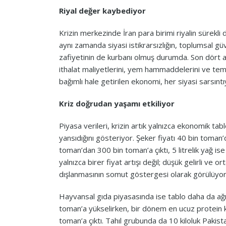
Riyal değer kaybediyor
Krizin merkezinde İran para birimi riyalin sürekli d
aynı zamanda siyasi istikrarsızlığın, toplumsal 
zafiyetinin de kurbanı olmuş durumda. Son dört 
ithalat maliyetlerini, yem hammaddelerini ve temel 
bağımlı hale getirilen ekonomi, her siyasi sarsınt
Kriz doğrudan yaşamı etkiliyor
Piyasa verileri, krizin artık yalnızca ekonomik tab
yansıdığını gösteriyor. Şeker fiyatı 40 bin toman
toman’dan 300 bin toman’a çıktı, 5 litrelik yağ i
yalnızca birer fiyat artışı değil; düşük gelirli ve o
dışlanmasının somut göstergesi olarak görülüyor
Hayvansal gıda piyasasında ise tablo daha da ağı
toman’a yükselirken, bir dönem en ucuz protein k
toman’a çıktı. Tahıl grubunda da 10 kiloluk Pakis