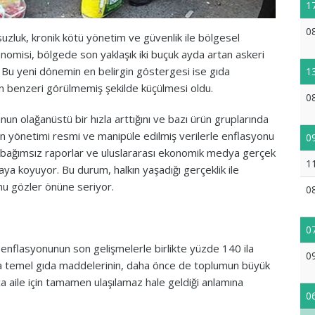
1
0
olsuzluk, kronik kötü yönetim ve güvenlik ile bölgesel
konomisi, bölgede son yaklaşık iki buçuk ayda artan askeri
i. Bu yeni dönemin en belirgin göstergesi ise gıda
1
ının benzeri görülmemiş şekilde küçülmesi oldu.
0
n olağanüstü bir hızla arttığını ve bazı ürün gruplarında
an yönetimi resmi ve manipüle edilmiş verilerle enflasyonu
0
, bağımsız raporlar ve uluslararası ekonomik medya gerçek
1
ya koyuyor. Bu durum, halkın yaşadığı gerçeklik ile
mu gözler önüne seriyor.
0
0
 enflasyonunun son gelişmelerle birlikte yüzde 140 ila
0
da temel gıda maddelerinin, daha önce de toplumun büyük
rca aile için tamamen ulaşılamaz hale geldiği anlamına
0