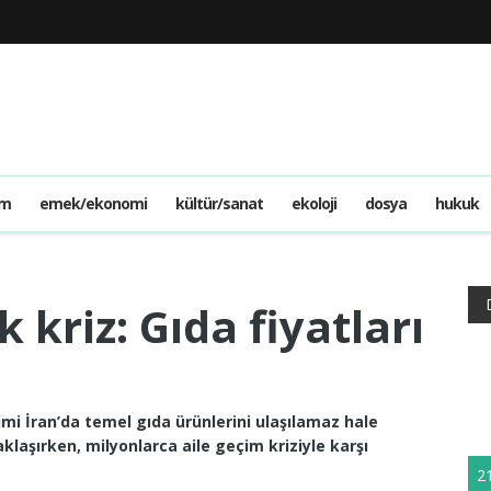
am
emek/ekonomi
kültür/sanat
ekoloji
dosya
hukuk
kriz: Gıda fiyatları
i İran’da temel gıda ürünlerini ulaşılamaz hale
aklaşırken, milyonlarca aile geçim kriziyle karşı
2