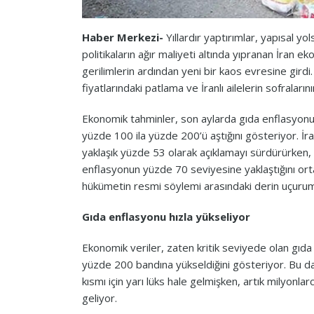
Haber Merkezi-
Yıllardır yaptırımlar, yapısal y
politikaların ağır maliyeti altında yıpranan İran e
gerilimlerin ardından yeni bir kaos evresine gird
fiyatlarındaki patlama ve İranlı ailelerin sofralar
Ekonomik tahminler, son aylarda gıda enflasyonunu
yüzde 100 ila yüzde 200’ü aştığını gösteriyor. İr
yaklaşık yüzde 53 olarak açıklamayı sürdürürken
enflasyonun yüzde 70 seviyesine yaklaştığını orta
hükümetin resmi söylemi arasındaki derin uçuru
Gıda enflasyonu hızla yükseliyor
Ekonomik veriler, zaten kritik seviyede olan gıda
yüzde 200 bandına yükseldiğini gösteriyor. Bu 
kısmı için yarı lüks hale gelmişken, artık milyonla
geliyor.