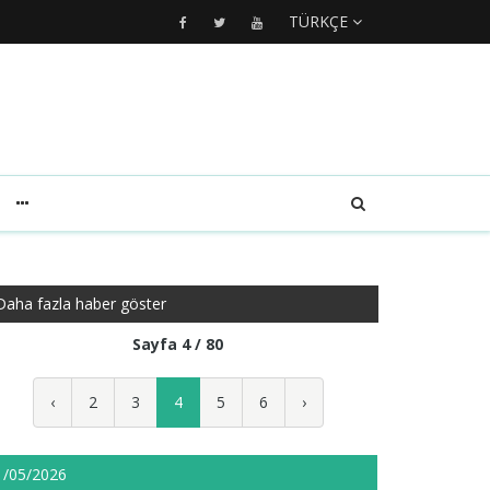
TÜRKÇE
Daha fazla haber göster
Sayfa 4 / 80
‹
2
3
4
5
6
›
1/05/2026