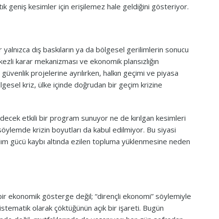
rtık geniş kesimler için erişilemez hale geldiğini gösteriyor.
yalnızca dış baskıların ya da bölgesel gerilimlerin sonucu
erkezli karar mekanizması ve ekonomik plansızlığın
üvenlik projelerine ayrılırken, halkın geçimi ve piyasa
ölgesel kriz, ülke içinde doğrudan bir geçim krizine
ecek etkili bir program sunuyor ne de kırılgan kesimleri
öylemde krizin boyutları da kabul edilmiyor. Bu siyasi
 alım gücü kaybı altında ezilen topluma yüklenmesine neden
a bir ekonomik gösterge değil; “dirençli ekonomi” söylemiyle
sistematik olarak çöktüğünün açık bir işareti. Bugün