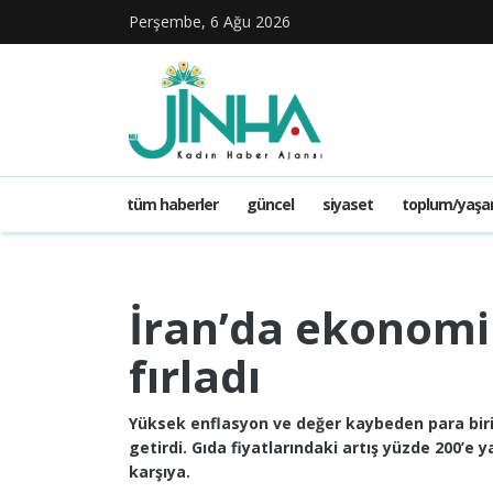
Perşembe, 6 Ağu 2026
tüm haberler
güncel
siyaset
toplum/yaş
İran’da ekonomik 
fırladı
Yüksek enflasyon ve değer kaybeden para birim
getirdi. Gıda fiyatlarındaki artış yüzde 200’e y
karşıya.