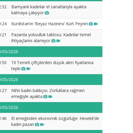
2:32
Bamyanlı kadınlar el sanatlarıyla ayakta
kalmaya çalışıyor
0:24
Kürdistan’ın ‘Beyaz Hazinesi’ Kürt Peyniri
8:21
Pazarda yoksulluk tablosu: Kadınlar temel
ihtiyaçlarını alamıyor
0/05/2026
8:50
Til Temirli çiftçilerden düşük alım fiyatlarına
tepki
9/05/2026
8:27
Nil’in kadın balıkçısı: Zorluklara rağmen
emeğiyle ayakta
8/05/2026
2:46
El emeğinden ekonomik özgürlüğe: Hesekê’de
kadın pazarı