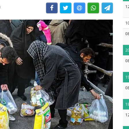
1
3
1
0
2
0
1
0
1
1