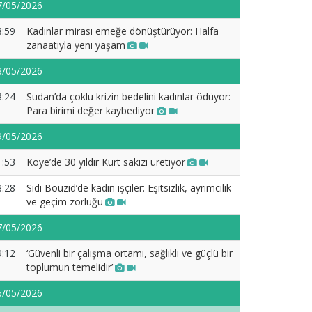
7/05/2026
8:59
Kadınlar mirası emeğe dönüştürüyor: Halfa
zanaatıyla yeni yaşam
3/05/2026
8:24
Sudan’da çoklu krizin bedelini kadınlar ödüyor:
Para birimi değer kaybediyor
9/05/2026
1:53
Koye’de 30 yıldır Kürt sakızı üretiyor
8:28
Sidi Bouzid’de kadın işçiler: Eşitsizlik, ayrımcılık
ve geçim zorluğu
7/05/2026
9:12
‘Güvenli bir çalışma ortamı, sağlıklı ve güçlü bir
toplumun temelidir’
6/05/2026