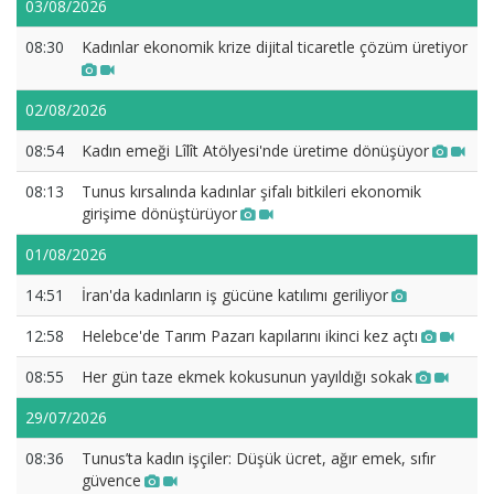
03/08/2026
08:30
Kadınlar ekonomik krize dijital ticaretle çözüm üretiyor
02/08/2026
08:54
Kadın emeği Lîlît Atölyesi'nde üretime dönüşüyor
08:13
Tunus kırsalında kadınlar şifalı bitkileri ekonomik
girişime dönüştürüyor
01/08/2026
14:51
İran'da kadınların iş gücüne katılımı geriliyor
12:58
Helebce'de Tarım Pazarı kapılarını ikinci kez açtı
08:55
Her gün taze ekmek kokusunun yayıldığı sokak
29/07/2026
08:36
Tunus’ta kadın işçiler: Düşük ücret, ağır emek, sıfır
güvence