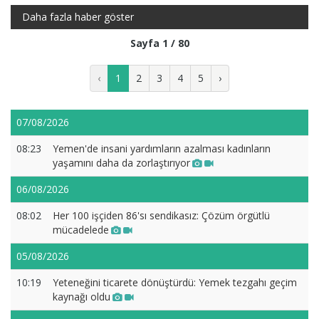
Daha fazla haber göster
Sayfa 1 / 80
‹
1
2
3
4
5
›
07/08/2026
08:23
Yemen'de insani yardımların azalması kadınların
yaşamını daha da zorlaştırıyor
06/08/2026
08:02
Her 100 işçiden 86'sı sendikasız: Çözüm örgütlü
mücadelede
05/08/2026
10:19
Yeteneğini ticarete dönüştürdü: Yemek tezgahı geçim
kaynağı oldu