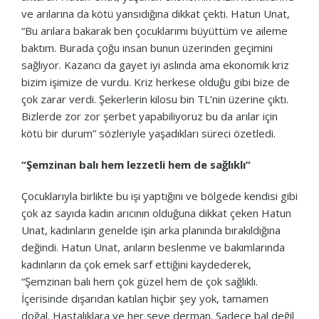
ve arılarına da kötü yansıdığına dikkat çekti. Hatun Unat,
“Bu arılara bakarak ben çocuklarımı büyüttüm ve aileme
baktım. Burada çoğu insan bunun üzerinden geçimini
sağlıyor. Kazancı da gayet iyi aslında ama ekonomik kriz
bizim işimize de vurdu. Kriz herkese olduğu gibi bize de
çok zarar verdi. Şekerlerin kilosu bin TL’nin üzerine çıktı.
Bizlerde zor zor şerbet yapabiliyoruz bu da arılar için
kötü bir durum” sözleriyle yaşadıkları süreci özetledi.
“Şemzinan balı hem lezzetli hem de sağlıklı”
Çocuklarıyla birlikte bu işi yaptığını ve bölgede kendisi gibi
çok az sayıda kadın arıcının olduğuna dikkat çeken Hatun
Unat, kadınların genelde işin arka planında bırakıldığına
değindi. Hatun Unat, arıların beslenme ve bakımlarında
kadınların da çok emek sarf ettiğini kaydederek,
“Şemzinan balı hem çok güzel hem de çok sağlıklı.
İçerisinde dışarıdan katılan hiçbir şey yok, tamamen
doğal. Hastalıklara ve her şeye derman. Sadece bal değil