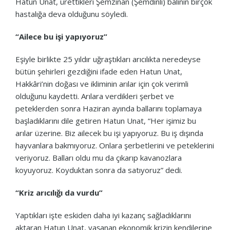
Hatun Unat, ürettikleri Şemzinan (Şemdinli) balının birçok
hastalığa deva olduğunu söyledi.
“Ailece bu işi yapıyoruz”
Eşiyle birlikte 25 yıldır uğraştıkları arıcılıkta neredeyse
bütün şehirleri gezdiğini ifade eden Hatun Unat,
Hakkâri’nin doğası ve ikliminin arılar için çok verimli
olduğunu kaydetti. Arılara verdikleri şerbet ve
peteklerden sonra Haziran ayında ballarını toplamaya
başladıklarını dile getiren Hatun Unat, “Her işimiz bu
arılar üzerine. Biz ailecek bu işi yapıyoruz. Bu iş dışında
hayvanlara bakmıyoruz. Onlara şerbetlerini ve peteklerini
veriyoruz. Balları oldu mu da çıkarıp kavanozlara
koyuyoruz. Koyduktan sonra da satıyoruz” dedi.
“Kriz arıcılığı da vurdu”
Yaptıkları işte eskiden daha iyi kazanç sağladıklarını
aktaran Hatun Unat, yaşanan ekonomik krizin kendilerine