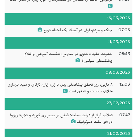
07:20
فراموشی حافظه‌ی انتقادی در گفتمان‌های حوزه زنان در بستر جنگ
16/03/2026
07:06
جنگ و مردم، ایران در آستانه یک لحظه تاریخ
11/03/2026
08:43
خشونت علیه دختران در مدارس؛ شکست آموزشی یا اعلام
ورشکستگی سیاسی؟
08/03/2026
12:03
۸ مارس، روز تحقق پیشاهنگی زنان با ژن، ژیان، ئازادی و بنیاد بازسازی
اخلاق، سیاست و تمدن است
27/02/2026
07:47
انقلاب فراتر از دولت–ملت؛ تأملی بر مسیر زن کوررد و تجربهٔ روژاوا
در افق ملت دموکراتیک
21/02/2026