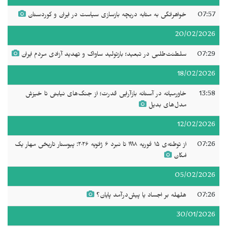
07:57
خواهرانگی به مثابه دریچه بازسازی سیاست در ایران و کوردستان
20/02/2026
07:29
سلطنت‌طلبی در تبعید؛ بازتولید ساواک و تهدید آزادی مردم ایران
18/02/2026
13:58
خاورمیانه در آستانه بازآرایی قدرت؛ از جنگ‌های نیابتی تا خیزش
مدل‌های بدیل
12/02/2026
07:26
از توطئه‌ی ۱۵ فوریه ۱۹۹۸ تا نبرد ۶ ژانویه ۲۰۲۶: پیوستار تاریخی مهارِ یک
امکان
05/02/2026
07:26
هلهله بر اجساد یا پیش‌درآمد پایان؟
30/01/2026