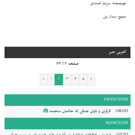
نویسندە:
سروناز احمدی
منبع:
بیدار زنی
آخرین خبر
صفحه ۲ / ۲۳
‹
۱
۲
۳
۴
۵
›
04/05/2026
08:00
کارگران و تاوان جنگی که حاکمان ساختند
14/04/2026