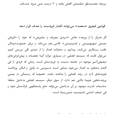
مرحله تجدیدنظر حکمشان کاهش یافته و ٣٠ درصد حتی تبرئه شده‌اند.
قوانین کیفری «سخت» می‌تواند اقشار فرودست را هدف قرار دهد
اگر تمرکز را از پرونده خاص «مردی معروف و سلبریتی» که خود را «قربانی
جنبش صهیونیستی و فمینیستی» #من_هم می‌داند و برای خشونت‌دیدگان
طلب رستگاری می‌کند، برداریم و مجازات اعدام را از دیدی کلی بررسی کنیم
می‌توان گفت که سیستم قضایی در بسیاری موارد آینۀ تعصبات و پیش‌فرض‌های
تبعیض‌آمیز موجود در جامعه نسبت به فرودستان است. زمانی که فردی از این
اقشار محکوم به اعدام می‌شود ممکن است دسترسی به وکیل و امکان پرداخت
هزینه‌های لازم در روند قضایی را نداشته باشد، خصوصاً که رسیدگی به چنین
پرونده‌هایی هزینۀ بالایی هم دارد. از سوی دیگر، سیستم قضایی به‌دلیل سلطۀ
مناسبات قدرت موجود بر آن به‌راحتی می‌تواند مانع پاسخگویی فرادستان شود و
این ضعف اساسی فمینیسم حبس‌بنیاد است.