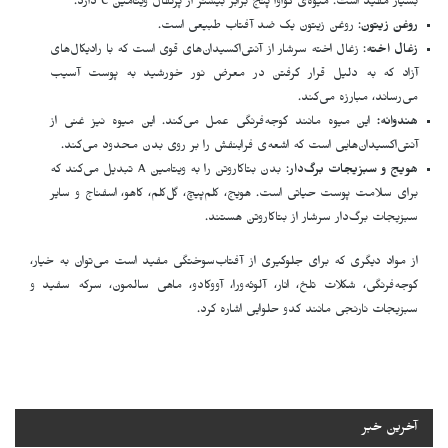
بسیار مفید است. میوه‌ی گواوا پنج برابر بیشتر از پرتقال ویتامین C دارد.
روغن زیتون
: روغن زیتون یک ضد آفتاب طبیعی است.
زغال اخته
: زغال اخته سرشار از آنتی‌اکسیدان‌های قوی است که با رادیکال‌های
آزاد که به دلیل قرار گرفتن در معرض نور خورشید به پوست آسیب
می‌رساند، مبارزه می‌کند.
هندوانه:
این میوه مانند گوجه‌فرنگی عمل می‌کند. این میوه نیز غنی از
آنتی‌اکسیدان‌هایی است که اشعه‌ی فرابنفش را بر روی بدن محدود می‌کند.
هویج و سبزیجات برگ‌دار
: بدن بتاکاروتن را به ویتامین A تبدیل می‌کند که
برای سلامت پوست حیاتی است. هویج، کلم‌پیچ، گل‌کلم، کاهو، اسفناج و سایر
سبزیجات برگ‌دار سرشار از بتاکاروتن هستند.
از مواد دیگری که برای جلوگیری از آفتاب‌سوختگی مفید است می‌توان به خیار،
گوجه‌فرنگی، شکلات تلخ، انار، آلوئه‌ورا، آووکادو، ماهی سالمون، سرکه سفید و
سبزیجات نارنجی مانند کدو حلوایی اشارە کرد.
آخرین خبر