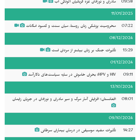
09:58
مادران و نوزادان غزه قربانیان آلودگی آب
11/01/2025
07:22
محرومیت پزشکی زنان روستا، میان سنت و کمبود امکانات
08/12/2024
15:29
تأثیرات جنگ بر زنان بیشتر از مردان است
01/12/2024
09:11
HIV و HPV؛ بحران خاموش در سایه سیاست‌های ناکارآمد
13/10/2024
08:01
افغانستان؛ افزایش آمار مرگ و میر مادران و نوزادان در جریان زایمان
09/10/2024
14:27
تأثیرات مفید موسیقی در درمان بیماران سرطانی