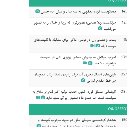
07/08/20
14:
محکومیت آزاده یعقوبی به سه سال و شش ماه حبس
12
درگذشت ژیلا هدایی؛ تصویرگری که رویا و خیال را به تصویر
می‌کشید
11
رسانه و تصویر زن در تونس؛ تلاش برای مقابله با کلیشه‌های
مردسالارانه
10:
احزاب مراکش به پذیرش منشور برابری زنان در سیاست
فراخوانده شدند
09:
بارش‌های امسال بحران آب ایران را پایان نداد؛ زنان همچنان
در خط مقدم کم‌آبی
08:
کارشناس مسائل کورد: قانون جدید ترکیه آغاز گذار از سلاح به
سیاست است، اما هنوز نگاه امنیتی بر آن سایه دارد
06/08/20
15:
هشدار کارشناسان سازمان ملل در مورد سرکوب کوردها و