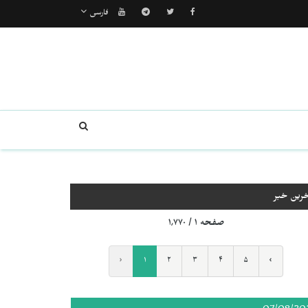
فارسی
خرین خبر
صفحه ۱ / ۱٬۷۷۰
‹
۱
۲
۳
۴
۵
›