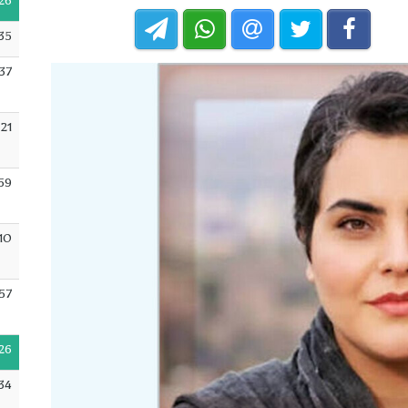
26
35
:37
:21
59
10
57
26
34