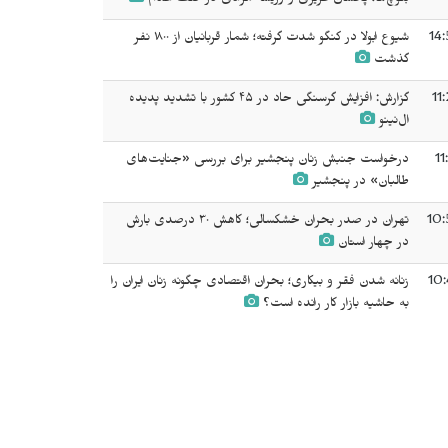
بلوچ‌ها؛ پخشان عزیزی و وریشه مرادی در صف اعدام
14:
شیوع ابولا در کنگو شدت گرفته؛ شمار قربانیان از ۱۸۰۰ نفر
گذشت
11
گزارش: افزایش گرسنگی حاد در ۴۵ کشور با تشدید پدیده
ال‌نینو
11
درخواست جنبش زنان پنجشیر برای بررسی «جنایت‌های
طالبان» در پنجشیر
10:
تهران در صدر بحران خشکسالی؛ کاهش ۳۰ درصدی بارش
در چهار استان
10:
زنانه شدن فقر و بیکاری؛ بحران اقتصادی چگونه زنان ایران را
به حاشیه بازار کار رانده است؟