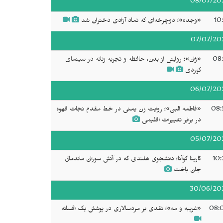
08/07/20
10
«وجده»؛ دوچرخه‌ای که نماد آزادی دختران شد
07/07/20
08:
«ژان»؛ روایتی از بدن، حافظه و تجربه زنانه در سینمای
کوردی
06/07/20
08:
«فاطمه البن»؛ روایت زن یمنی در خط مقدم نجات قهوه
در برابر تغییرات اقلیمی
05/07/20
10:
کارینا کوآنا؛ دانشجوی هلندی که در آتش سوزان ماندماق
جان باخت
30/06/20
08:
«غریبه و مه»؛ نقدی بر مردسالاری در پوشش یک افسانه