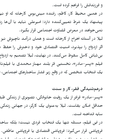
و فرزندانش را فراهم کرده است
.
در همین محیط کار، کاظم، راننده مینی‌بوس کارخانه که او نی
پیشنهاد یک شرط تعیین‌کننده دارد: امیرعلی نباید با آن‌ها ز
نمی‌خواهد در معرض قضاوت اجتماعی قرار بگیرد
.
لیلا در آستانه اخراج از کارخانه است و همان درآمد ناچیزش نیز 
اگر ازدواج را بپذیرد، امنیت اقتصادی خود و دخترش را حفظ م
بی‌ثباتی کامل سقوط می‌کنند. در نهایت، لیلا تصمیم به ازدواج
فیلم «پسر-مادر»، نخستین اثر بلند مهناز محمدی با فیلم‌نا
یک انتخاب شخصی که در واقع زیر فشار ساختارهای اجتماعی، 
درهم‌تنیدگی فقر، کار و سنت
«پسر-مادر» فراتر از یک روایت خانوادگی، تصویری از زندگی طبقه ک
حداقل امکان بقاست. لیلا به‌عنوان یک کارگر، در جهانی زندگ
سایه انداخته است
.
در این فیلم، مسئله تنها یک انتخاب فردی نیست؛ بلکه ساختا
فروپاشی قرار می‌گیرد: فروپاشی اقتصادی یا فروپاشی عاطفی. 