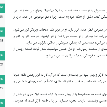
26
ز همسرش را از دست داده است، به لیلا پیشنهاد ازدواج می‌دهد؛ اما این
51
ندگی کند. دلیل او «نگاه مردم» است، زیرا دختر نوجوانی در خانه دارد و
در معرض قطع شدن قرار دارد. او در برابر یک انتخاب ویرانگر قرار می‌گیرد:
26
ی‌کند اما پسرش را از دست می‌دهد؛ و اگر نپذیرد، هر سه نفر به فقر و
08
 می‌گیرد؛ تصمیمی که زندگی امیرعلی را به‌کلی دگرگون می‌سازد
.
مه‌ای از محمد رسول‌اف، از دل همین موقعیت شکل گرفته است؛ روایتی از
26
اقتصادی و فرهنگی به یک تراژدی تبدیل می‌شود
.
21
ارگر و زنان بیوه در جامعه‌ای است که در آن، کار نه ابزار رهایی بلکه صرفاً
26
ی می‌کند که ناامنی شغلی و فقر اقتصادی، دائماً بر تصمیم‌های شخصی او
:15
ری است که انتخاب‌ها را از پیش محدود کرده است. لیلا میان دو شکل از
همین وضعیت، بازتاب تجربه بسیاری از زنان طبقه کارگر است که هم‌زمان
26