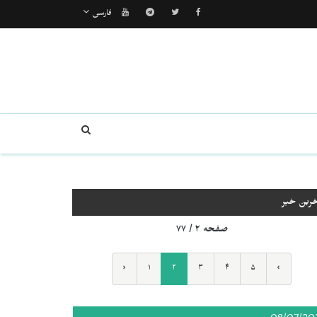
فارسی
خرین خبر
صفحه ۲ / ۷۷
‹
۱
۲
۳
۴
۵
›