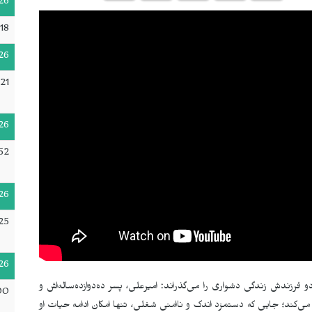
26
:18
26
21
26
52
26
25
26
رزندش زندگی دشواری را می‌گذراند: امیرعلی، پسر ده‌دوازده‌ساله‌اش و
00
می‌کند؛ جایی که دستمزد اندک و ناامنی شغلی، تنها امکان ادامه حیات او