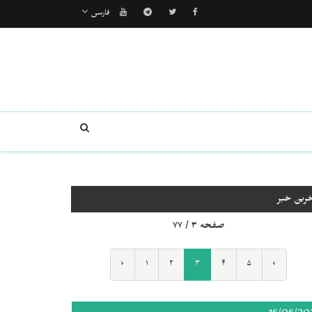
فارسی
خرین خبر
صفحه ۳ / ۷۷
‹
۱
۲
۳
۴
۵
›