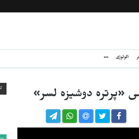
ر
اکولوژی
آ
ی «پرتره دوشیزه لسر»