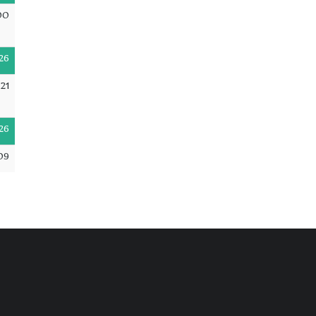
00
26
:21
26
09