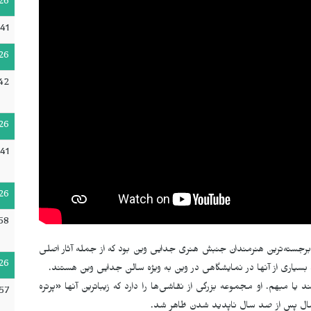
26
41
26
42
26
41
26
58
 اتریشی و یکی از برجسته‌ترین هنرمندان جنبش هنری جدایی وین بود که از جمله آثار اصلی
26
که بسیاری از آنها در نمایشگاهی در وین به ویژه سالن جدایی وین هستند.
یا مبهم. او مجموعه بزرگی از نقاشی‌ها را دارد که زیباترین آنها «پرتره
57