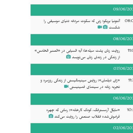
09/06/20
08:
آنتونیا بریکو؛ زنی که سکوت مردانه دنیای موسیقی را
شکست
08/06/20
11
روایت زنان پشت میله‌ها؛ آیه السیابی در «العنبر الخامس»
از زندگی در زندان زنان می‌نویسد
07/06/20
11
«ژان دیلمان»؛ روایتی مینیمالیستی از زندگی روزمره و
تجربه زنانه در سینمای فمینیستی
06/06/20
10:
«مایکل آرمسترانگ، کودک کارخانه»؛ رمانی که چهره
فراموش‌شده انقلاب صنعتی را روایت می‌کند
02/06/20