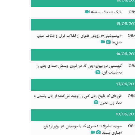
16/06/20
08:
«یک تصادف ساده»
15/06/20
08:
«پرسپولیس»؛ روایتی هنری از انقلاب ایران و شکاف میان
نسل‌ها
14/06/20
09:
کریستین دو پیزان؛ زنی که در قرون وسطی صدای زنان را
به ادبیات آورد
13/06/20
08:
فواره‌ای که تاریخ زنان کلن را روایت می‌کند؛ از زنان باستان تا
نماد زن مدرن
10/06/20
08:
سونیتا علیزاده؛ دختری که با موسیقی در برابر ازدواج
اجباری ایستاد