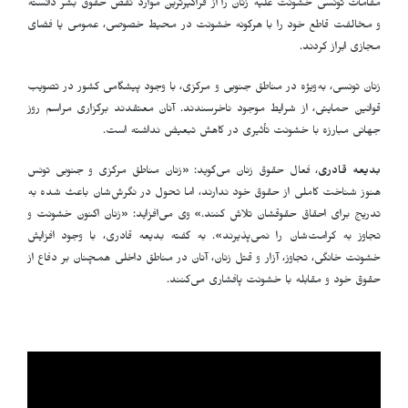
مقامات تونسی خشونت علیه زنان را از فراگیرترین موارد نقض حقوق بشر دانسته
و مخالفت قاطع خود را با هرگونه خشونت در محیط خصوصی، عمومی یا فضای
مجازی ابراز کردند
.
زنان تونسی، به‌ویژه در مناطق جنوبی و مرکزی، با وجود پیشگامی کشور در تصویب
قوانین حمایتی، از شرایط موجود ناخرسندند. آنان معتقدند برگزاری مراسم روز
جهانی مبارزه با خشونت تأثیری در کاهش تبعیض نداشته است
.
بدیعه قادری
، فعال حقوق زنان می‌گوید: «زنان مناطق مرکزی و جنوبی تونس
هنوز شناخت کاملی از حقوق خود ندارند، اما تحول در نگرش‌شان باعث شده به
تدریج برای احقاق حقوقشان تلاش کنند.» وی می‌افزاید: «زنان اکنون خشونت و
تجاوز به کرامت‌شان را نمی‌پذیرند». به گفته بدیعه قادری، با وجود افزایش
خشونت خانگی، تجاوز، آزار و قتل زنان، آنان در مناطق داخلی همچنان بر دفاع از
حقوق خود و مقابله با خشونت پافشاری می‌کنند
.