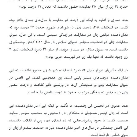
سال‌های اخیر بود، افزود: «در انتخابات مجلس نمایندگان مردم در سال ٢٠١۴،
حدود ٢٩ زن از میان ٢١٧ نماینده حضور داشتند که معادل ٣١ درصد بود.»
هند عمری با اشاره به اینکه این درصد در مقایسه با سال‌های بعدی بالاتر بود،
گفت: در انتخابات ٢٠١٨، درصد زنان در شوراهای شهری حدود ۴٧ درصد بود که
نشان‌دهنده توانایی زنان در مشارکت در زندگی سیاسی است. با این حال، میزان
مشارکت زنان در انتخابات مجلس شورای اسلامی در سال ٢٠٢٢ کاهش چشمگیری
داشت است. به عنوان مثال، در سیدی بوزید، از میان ٣١ نامزد انتخابات، تنها ١١
زن وجود داشت که تنها یک زن در فهرست حزبی بود.»
در ایالت قیروان نیز از میان ۵۴ نامزد انتخابات، تنها ۵ زن حضور داشتند، که این
نشان‌دهنده درصدهای بسیار پایین است. وی همچنین گفت: این کاهش در
میزان مشارکت زنان بر نمایندگی آن‌ها در پارلمان تأثیر گذاشته و درصد حضور
زنان در مجلس نمایندگان مردم به حدود ١۶ درصد کاهش یافته است.
هند عمری در تحلیل این وضعیت، با تأکید بر اینکه این آمار نشان‌دهنده این
است که زنان تونسی همچنان با مشکلاتی در دستیابی به مناصب سیاسی مواجه
هستند، گفت: با وجود پیشرفت‌هایی که در ابتدای دوره پس از انقلاب داشتند،
این کاهش چشمگیر در سال‌های اخیر نشان‌دهنده نیاز به حمایت بیشتر از زنان از
سوی تمامی طرف‌ها است.