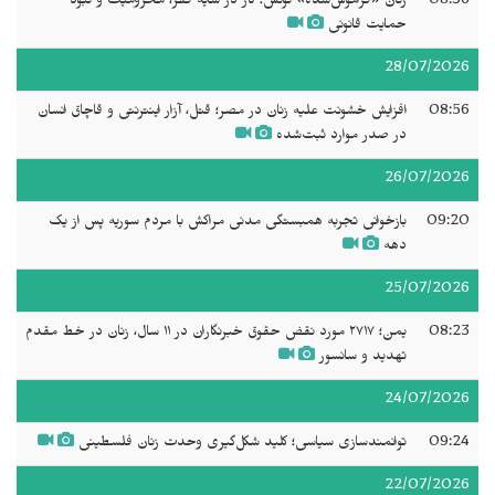
08:36
زنان «فراموش‌شده» تونس؛ کار در سایه فقر، محرومیت و نبود
حمایت قانونی
28/07/2026
08:56
افزایش خشونت علیه زنان در مصر؛ قتل، آزار اینترنتی و قاچاق انسان
در صدر موارد ثبت‌شده
26/07/2026
09:20
بازخوانی تجربه همبستگی مدنی مراکش با مردم سوریه پس از یک
دهه
25/07/2026
08:23
یمن؛ ۲۷۱۷ مورد نقض حقوق خبرنگاران در ۱۱ سال، زنان در خط مقدم
تهدید و سانسور
24/07/2026
09:24
توانمندسازی سیاسی؛ کلید شکل‌گیری وحدت زنان فلسطینی
22/07/2026