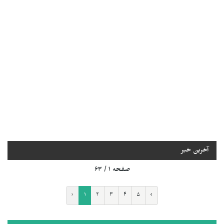
آخرین خبر
صفحه ۱ / ۶۳
‹
۱
۲
۳
۴
۵
›