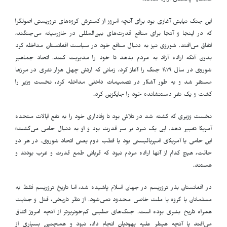
همسایه پاکستان آواره شدند.
این جنگ نیابتی آغازی بود برای آنچه امروز از گسترش گروه‌های تروریستی اصولگرا
که در اینجا و آنجا برای منافع قدرت‌های بین‌المللی در خاورمیانه می‌جنگند،
اتفاق می‌افتد. شوروی نیز به دنبال منافع خود در سیاست افغانستان مداخله کرد
بدون آنکه اراده آزاد به مردم بدهد تا خود را مدیریت کنند. اتحاد جماهیر
شوروی در سال ١٩٧٩ جنگ را آغاز کرد، زمانی که ارتش چهل هزار نفری در مرزها
مستقر شد و به طور آشکار در تصمیمات داخلی مداخله کرد، نخست وزیر را
کشت و یک نفر دستنشانده خود را جایگزین کرد.
نخست وزیری که کشته شد در تلاش بود تا وفاداری خود را به نفع ایالات متحده
آمریکا تغییر دهد. این یک نبرد بر سر قدرت بود و او به دنبال حامی می‌گشت؛
این حامی یا آمریکای امپریالیستی بود یا قطب دوم یعنی اتحاد شوروی. در هر دو
حالت، هیچ کدام از آنها اراده مردم نبود که قربانی طمع قدرت و غرب بودند و
هستند.
در افغانستان بذر تروریسم در جهان اسلام پاشیده شد، اما تاریخ تروریسم فقط به
مسلمانان یا گروه یا ملت خاصی محدود نمی‌شود. از نظر تاریخی، قتل و جنایت
همراه تاریخ بشری بوده است. جنگ‌های صلیبی کم‌خونریزتر از آنچه امروز اتفاق
می‌افتد یا آنچه هیتلر علیه یهودیان انجام داد، نبود و همچنین بسیاری از