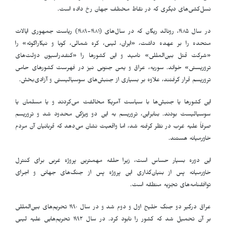
نسل‌کشی‌های دیگری که در نقاط مختلف جهان رخ داده است.
در سال ١٩٨۵، رونالد ریگان که در سال‌های (١٩٨١-١٩٨٩) ریاست جمهوری ایالات
متحده را بر عهده داشت، «ایران، لیبی، کره شمالی، کوبا و نیکاراگوئه» را
«شرکت قتل بین‌المللی» نامید و این کشورها را «کنفدراسیون دولت‌های
تروریستی» خواند. سوریه، عراق و یمن جنوبی نیز در فهرست کشورهای حامی
تروریسم قرار گرفتند، علاوه بر بسیاری از جنبش‌های سوسیالیستی و آزادی‌بخش.
این کشورها یا جنبش‌ها با سیاست آمریکا مخالفت می‌کردند و یا مسلمان یا
سوسیالیست بودند. بنابراین، تروریسم به این دو ویژگی محدود شد و تروریسم
صرفاً علیه غرب در نظر گرفته شد، اما واقعیت نشان می‌دهد که قربانیان آن مردم
خاورمیانه هستند.
این دوره بسیار حساس است، زیرا حلقه مهمترین پروژه غربی برای کنترل
خاورمیانه پس از بنیان‌گذاری این پروژه پس از جنگ‌های جهانی و اجرای
توافقنامه‌های تجزیه منطقه است.
عراق درگیر دو جنگ خلیج اول و دوم شد و در سال ١٩٩٠ تحریم‌های بین‌المللی
بر آن تحمیل شد که کشور را نابود کرد. در سال ١٩٩٢ تحریم‌هایی علیه لیبی