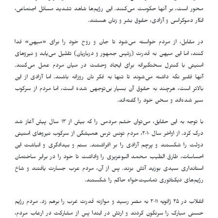
محور است، بر آنها حکومت می‌کنند. این رژیم‌ها شاهد تشدید مسائل اجتماعی،
انکار دموکراسی و آزادی، حقوق بشر و زنان هستند.
در مقابل، از مردم خواسته می‌شود تا جان و روح خود را برای «میهن» فدا
کنند، اما این میهن به قدرت (رئیس جمهور و درباریان) تقلیل می‌یابد و نیروهای
امنیتی با کنترل سختگیرانه برای ایجاد وحشت در میان مردم عمل می‌کنند.
آنها فقیر نگه داشته می‌شوند تا تنها به فکر نان روزانه باشند. اما آزادی از این
بالاتر است، هرچند به حقوق آن بسیار بی‌توجهی شده است، اما مردم از سرکوب
سیر شده‌اند و سخن خود را گفته‌اند.
با توجه به این حقایق، می‌توان خشم مردمی را که بیش از ١٣ سال پیش آغاز شد
درک کرد. از اواخر سال ٢٠١٠، مردم تونس ترس همیشگی از سرکوب نیروهای امنیتی
دولت را شکستند و پرچم آزادی را بر افراشتند. ستم و بیدادگری و انباشت این
احساسات، طارق الطیب محمد البوعزیزی را واداشت تا خود را در برابر ساختمان
استانداری سیدی بوزید آتش بزند. پس از آن، مردم عرب جسارت یافتند و شاخ
رژیم‌های دیکتاتوری تمامیت‌خواه حاکم را شکستند.
انقلاب در ٢۵ ژانویه ٢٠١١ به مصر رسید و موازنه قدرت غرب را برهم زد. مردم رژیم
حسنی مبارک را سرنگون کردند و ارتش در ابتدا پس از مشارکت در ارعاب مردم،