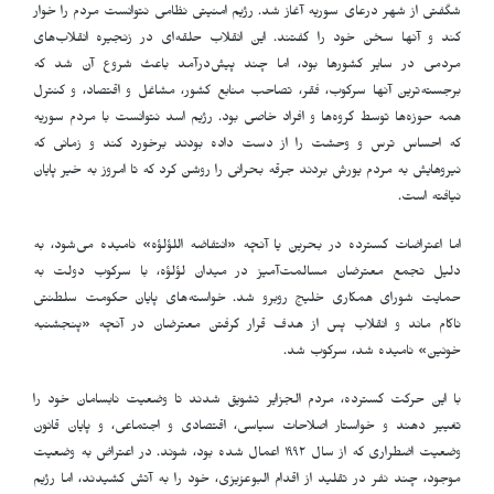
شگفتی از شهر درعای سوریه آغاز شد. رژیم امنیتی نظامی نتوانست مردم را خوار
کند و آنها سخن خود را گفتند. این انقلاب حلقه‌ای در زنجیره انقلاب‌های
مردمی در سایر کشورها بود، اما چند پیش‌درآمد باعث شروع آن شد که
برجسته‌ترین آنها سرکوب، فقر، تصاحب منابع کشور، مشاغل و اقتصاد، و کنترل
همه حوزه‌ها توسط گروه‌ها و افراد خاصی بود. رژیم اسد نتوانست با مردم سوریه
که احساس ترس و وحشت را از دست داده بودند برخورد کند و زمانی که
نیروهایش به مردم یورش بردند جرقه بحرانی را روشن کرد که تا امروز به خیر پایان
نیافته است.
اما اعتراضات گسترده در بحرین یا آنچه «انتفاضه اللؤلؤه» نامیده می‌شود، به
دلیل تجمع معترضان مسالمت‌آمیز در میدان لؤلؤه، با سرکوب دولت به
حمایت شورای همکاری خلیج روبرو شد. خواسته‌های پایان حکومت سلطنتی
ناکام ماند و انقلاب پس از هدف قرار گرفتن معترضان در آنچه «پنجشنبه
خونین» نامیده شد، سرکوب شد.
با این حرکت گسترده، مردم الجزایر تشویق شدند تا وضعیت نابسامان خود را
تغییر دهند و خواستار اصلاحات سیاسی، اقتصادی و اجتماعی، و پایان قانون
وضعیت اضطراری که از سال ١٩٩٢ اعمال شده بود، شوند. در اعتراض به وضعیت
موجود، چند نفر در تقلید از اقدام البوعزیزی، خود را به آتش کشیدند، اما رژیم