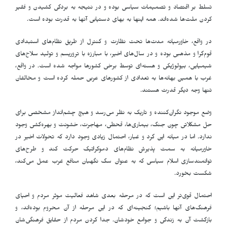
تسلط بر اقتصاد و تصمیمات سیاسی بوده و در نتیجه به بردگی کشیدن و فقیر
کردن ملت‌ها شده‌اند. همه اینها به بهای دستیابی آنها به قدرت بوده است.
در واقع، خاورمیانه مدت‌ها تحت نظارت و کنترل از طریق نظام‌های استبدادی
قوم‌گرا و مذهبی بوده و در سال‌های اخیر، با مبارزه با تروریسم و تولید سلاح‌های
شیمیایی، بیولوژیکی و هسته‌ای توسط برخی کشورها مواجه شده است. در واقع،
غرب با همین بهانه‌ها به تعدادی از کشورهای عربی حمله کرده است و مخالفان
تنها وجه دیگر قدرت هستند.
وضع موجود نگران‌کننده و تاریک به نظر می‌رسد و هیچ چشم‌انداز مشخصی برای
حل مشکلاتی چون جنگ، بیماری‌ها، قحطی، مهاجرت، خشونت و بهره‌کشی وجود
ندارد. اما در میانه این گرد و غبار، احتمال زیادی وجود دارد که تحولات اخیر در
خاورمیانه به سمت پذیرش نظام‌های دموکراتیک حرکت کند و طرح‌های
توانمند‌سازی اسلام سیاسی که به عنوان سگ نگهبان منافع غرب عمل می‌کند،
شکست بخورد.
احتمال قوی‌تر این است که در مرحله بعدی شاهد فعالیت موثر مردم و احیای
فرهنگ‌های آنها باشیم؛ گنجینه‌ای که در این مرحله از آن محروم بوده‌اند، و
بازگشت آن به زندگی و جوامع خودشان. جدا کردن مردم از حقایق فرهنگی‌شان