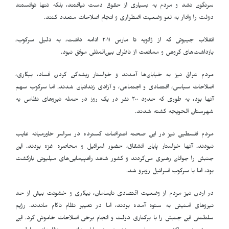
سرنگون نشد و مردم به بسیاری از حقوق دست نیافتند، بلکه تنها توانستند
دولت را وادار به لغو وضعیت اضطراری و انجام اصلاحات متعدد کنند.
انقلاب جیبوتی که از ژانویه تا مارس ٢٠١١ ادامه داشت، به دلیل سرکوب،
بازداشت‌های گروهی و ممانعت از ناظران بین‌المللی موفق نبود.
مردم عراق نیز به خیابان‌ها آمدند و خواستار ریشه‌کن کردن فساد، بیکاری،
اصلاحات سیاسی، اقتصادی و اجتماعی، و آزادی زندانیان شدند. اما سرکوب سهم
آنها بود، به طوری که حدود ٢٠٠ نفر در یک روز در حمله نیروهای نظامی به
شهرستان الحویجه کشته شدند.
مردم فلسطین نیز در این صحنه اعتراضات گسترده در سراسر خاورمیانه غایب
نبودند. آنها خواستار پایان انشقاق، حضور اسرائیل و محاصره غزه بودند. این
جنبش را جوانان رهبری می‌کردند و کشور شاهد راهپیمایی‌های میلیونی بازگشت
بود، اما با سرکوب اسرائیل روبرو شد.
در اردن نیز مردم از وضعیت اقتصادی نابسامان، بیکاری و خشونت بیش از حد
نیروهای امنیتی به ستوه آمده بودند، اما در تغییر نظام ناکام ماندند. رژیم
سلطنتی این جنبش را با برکناری دولت و انجام برخی اصلاحات خاموش کرد. این