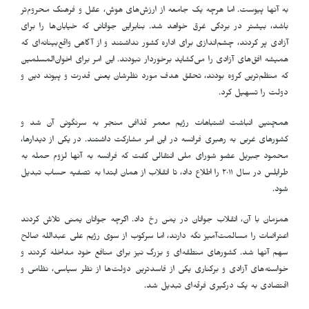
به آنها پیوست. اما هرچه یک جامعه از ارزش‌های هوش، عقل و فرهنگ محروم‌تر
باشد، بیشتر در بردگی غرق خواهد شد. بنابراین جوانانی که خیابان‌ها را برای
آزادی پر کردند، چشم‌اندازی برای اداره کشور نداشتند و از آگاهی واقع‌بینانه‌ای که
همیشه افق‌های آزادی را می‌گشاید برخوردار نبودند. این امر برای اخوان‌المسلمین
که منظم‌ترین گروه بودند، تحقق هدف مورد نظرشان یعنی قدرت و پیوند دین و
دولت را تسهیل کرد.
همچنین انباشت اشتباهات رژیم معمر قذافی منجر به سرنگونی آن شد و
کشورهای غربی به رهبری فرانسه در این امر مشارکت داشتند. در یکی از دیدارها،
محمود جبریل عضو شورای ملی انتقالی گفت که فرانسه به آنها لزوم حمله به
طرابلس در سال ٢٠١١ را اطلاع داد، تا انقلاب از همان ابتدا به تصفیه حساب تبدیل
شود.
همزمان با آن، انقلاب جوانان در یمن رخ داد. اگرچه جوانان یمنی تلاش کردند
اعتراضات را مسالمت‌آمیز نگه دارند، اما سرکوب از سوی رژیم علی عبدالله صالح
سهم آنها شد. کشورهای منطقه‌ای و بزرگ نیز برای منافع خود مداخله کردند و
خواسته‌های آزادی و برکناری یکی از فاسدترین دولت‌ها از نظر سیاسی، نظامی و
اقتصادی به یک درگیری فرقه‌ای تبدیل شد.