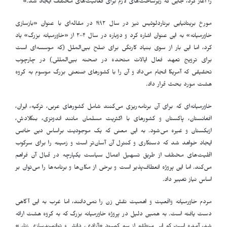
را آغاز کرد، جایی که زیرساخت‌های لازم برای فعالیت‌های مختلف ایجاد شد.»
مورخ بریتانیایی برناردلوئیس نیز در سال ١٩٩٢ در مقاله‌ای با عنوان «بازسازی
خاورمیانه» به این عنوان اشاره کرد و دوباره در سال ٢٠٠۴ از «خاورمیانه بزرگ» یاد
کرد، اما این بار از سوی بنیاد کارنگی برای صلح بین‌الملل (که موسسه‌ای است
برای ترویج تعهد فعال ایالات متحده در صحنه بین‌المللی) در چارچوب
تحقیقی که آمریکا انجام می‌داد و آن را با کشورهای صنعتی بزرگ موسوم به گروه
هشت مورد بحث قرار داد.
خاورمیانه‌ای که برای آن برنامه‌ریزی می‌کنند شامل کشورهای عربی، ترکیه، ایران،
افغانستان، پاکستان و کشورهای با اکثریت مسلمان مانند اندونزی، بنگلادش،
ازبکستان و غیره می‌شود. به این معنی که یک موجودیت براساس دین خاصی
ایجاد خواهد شد که دستکاری و کنترل آن آسان‌تر است و زمینه را برای سرکوب
اقلیت‌های مختلف از طریق تسهیل اعمال سیاست یکپارچه در قبال آن فراهم
می‌کند. اما این پروژه انعطاف‌پذیر است و برخی از مکان‌ها و برنامه‌ها را می‌توان بر
اساس نیاز تغییر داد.
مردم خاورمیانه واقعیت و اهمیت نقش زن را نمی‌دانند، اما غرب به این آگاهی
دست یافته است. به همین دلیل در پروژه خاورمیانه بزرگ که به گروه هشت ارائه