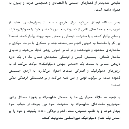
نتایجی شدیدتر از کشتارهای جسمی یا اقتصادی و همچنین غارت و چپاول به
همراه داشته است.
رهبر عبدالله اوجالان می‌گوید برای خروج ملت‌ها از بحران‌هایشان، «باید از
شووینیسم و جنگ‌های ناشی از ناسیونالیسم عبور کنند، و خود را دموکراتیزه کرده
و صلح برقرار کنند، و با حقیقت فرهنگی و محلی خود پیوند برقرار کنند. احتمالاً
این کار را ملت‌ها به تنهایی انجام نمی‌دهند، بلکه با همکاری با دولت مرکزی با
ساختارهای محدود و نابودشده و بر اساس اصولی روشن انجام می‌شود. و به‌جای
ساختار طبقاتی، جنسیتی، قومی و فرهنگی استبدادی تمدن ما، در یک دوره
تاریخی حساس به سمت یک «تمدن جهانی دموکراتیک» حرکت می‌کند که به
ارزش‌های دموکراتیک و اشتراکی ملت‌ها احترام می‌گذارد، به آزادی جنسیتی
گشوده است، بر سرکوب قومی و ملی غلبه می‌کند و بر همبستگی فرهنگی متکی
است.»
با توجه به علاقه خبرگزاری ما به مسائل خاورمیانه و به‌ویژه مسائل زنان،
امیدواریم ملت‌های خاورمیانه به حقیقت خود پی ببرند، از خواب خود
بیدار شوند و به ظلم، تبعیض، ستم، فقر و بردگی «نه» بگویند و خود را بر
اساس یک نظام دموکراتیک بین‌المللی مدیریت کنند.