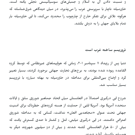
و نسبت دادن آن به اسلام و جنبش‌های سوسیالیستی تجلی یافته است.
خاورمیانه ناچار با سرپرستی غرب را می‌پذیرد، در میان دیدگاهی شرق‌شناسانه که
هرگونه تلاش برای تفکر خارج از چارچوب را محدود می‌کند، تا این خاورمیانه بار
تمام بلایای جهان را به دوش بکشد.
تروریسم ساخته غرب است
دنیا پس از رویداد ١١ سپتامبر ٢٠٠١، زمانی که هواپیماهای غیرنظامی که توسط گروه
القاعده ربوده شده بودند، به برج‌های تجارت جهانی برخورد کردند، بسیار تغییر
کرد و اوضاع بین‌المللی برای مداخله در خاورمیانه به بهانه مبارزه با تروریسم
بسیار مناسب شد.
شروع این درگیری احتمالاً در افغانستان میان اتحاد جماهیر شوروی سابق و ایالات
متحده آمریکا بود. آمریکا ابایی از حمایت از هسته گروه‌های خطرناک برای امنیت
جهانی تحت عنوان «مجاهدین افغان» نداشت، کسانی که به مداخله شوروی
اعتراض داشتند. در این درگیری نیابتی، قتل و کشتار تا حدی گسترش یافت که
بیش از ۵٠٠ هزار افغانستانی کشته شدند و بیش از دو میلیون شهروند دیگر به