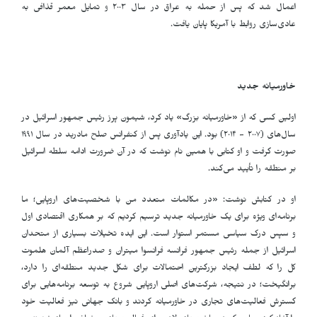
اعمال شد که پس از حمله به عراق در سال ٢٠٠٣ و تمایل معمر قذافی به
عادی‌سازی روابط با آمریکا پایان یافت.
خاورمیانه جدید
اولین کسی که از «خاورمیانه بزرگ» یاد کرد، شیمون پرز رئیس جمهور اسرائیل در
سال‌های (٢٠٠٧ - ٢٠١۴) بود. این یادآوری پس از کنفرانس صلح مادرید در سال ١٩٩١
صورت گرفت و او کتابی با همین نام نوشت که در آن ضرورت ادامه سلطه اسرائیل
بر منطقه را تأیید می‌کند.
او در کتابش نوشت: «در مکالمات متعدد من با شخصیت‌های اروپایی؛ ما
برنامه‌ای ویژه برای یک خاورمیانه جدید ترسیم کردیم که بر همکاری اقتصادی اول
و سپس درک سیاسی مستمر استوار است. این ایده تخیلات بسیاری از متحدان
اسرائیل از جمله رئیس جمهور فرانسه فرانسوا میتران و صدراعظم آلمان هلموت
کل را که لطف ایجاد بزرگترین احتمالات برای شکل جدید منطقه‌ای را دارد،
برانگیخت؛ در نتیجه، شرکت‌های اصلی اروپایی شروع به توسعه برنامه‌هایی برای
گسترش فعالیت‌های تجاری در خاورمیانه کردند و بانک جهانی نیز فعالیت خود