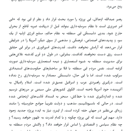
شد، آمده است که این منطقه از سه کمبود «آزادی، دانش و توانمندسازی زنان»
رنج می‌برد.
رهبر عبدالله اوجالان، این پروژه را مورد بحث قرار داد و نظر او این بود که «این
امر ضروری است تا نظام سرمایه‌داری بتواند قبل از دریافت ضربه قاطع از بحران
خارج شود. بدون دلبستگی این منطقه به نظام حاکم، منابع انرژی اولیه از یک
سو، و پدیده‌های اجتماعی، فرهنگی و مذهبی از سوی دیگر، آمریکا را در شرایطی
قرار می‌دهد که آرامش نخواهد داشت. قدرت‌های امپراتوری در برابر این حقایق
دست روی دست نخواهند گذاشت. بنابراین، در طول دو قرن گذشته تلاش‌هایی
برای مدیریت منطقه به شیوه استعماری و نیمه استعماری سرمایه‌داری صورت
گرفته است. نفس مردم این منطقه با اتکا بر ساختارهای حکومت‌های استبدادی
سرکوب شده است. اما با این حال، دلبستگی معنادار به سرمایه‌داری رخ نداده
است. درگیری راهبردی عرب و اسرائیل عمیق‌تر شده است. اسلام رادیکال به
آفریننده خود آمریکا تاخته است. الگوی کشورهای ملی مبتنی بر مرزهای ترسیم
شده و اندازه‌گیری شده با خط‌کش، منجر به انسداد قالب‌های ارتجاعی شده
است. در حالی که ناسیونالیسم، مذهب و دولت تقریباً جوامع خاورمیانه را مانند
زره‌ای بی‌نظیر در جهان خفه کرده است. از اینرو، نیاز به ایده پروژه جدید وجود
دارد. مهم این است که این پروژه چگونه و با کدام قدرت به ظهور خواهد رسید؟ و
چه نظام سیاسی و اقتصادی را اساس قرار خواهد داد؟ و واکنش مردم منطقه به