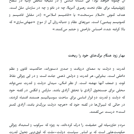
آن چگونه خواهد بود؟ این مساله اساسی و در نتیجه تناقض اولیه در سطح
ژئوپلیتیک برای نظام تحت رهبری آمریکا، چه در ناتو و چه در سازمان ملل است.
هدف کنونی «اسلام سرسخت» یا «فاشیسم اسلامی» (در مقابل فاشیسم و
کمونیسم پیشین) است. نیروهای نظام و دنباله‌روان آن از موج «جهانی‌سازی» که
بالا گرفته شده، احساس ناراحتی و خشم می‌کنند.»
بهار زود هنگام برگ‌های خود را ریخت
قدرت و دولت به معنای دریافت و صدور دستورات، حاکمیت قانون و نظم
داخلی است. بنابراین، هر قدرت و دولتی ذهنی جامد است و در این ویژگی نقاط
قوت و ضعف آنها نهفته است. از نظر امکان، میدان دولت و قدرت نمی‌تواند
محلی برای جستجوی آزادی یا تحقق آزادی باشد. مارکس و انگلس در گفته خود
که دولت و قدرت دو ابزار اساسی برای ساخت سوسیالیسم هستند اشتباه کردند،
در حالی که لیبرال‌ها در گفته خود که «هرچه دولت بزرگ‌تر باشد، آزادی کمتر
است» درست می‌گفتند.
مردم خاورمیانه این حقیقت را درک کرده‌اند، به ویژه که سرکوب و استبداد ویژگی
حکومت‌هایی است که بر اساس سیاست دولت-ملت که قوی‌ترین تحول قدرت