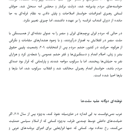
اواسط سال ٢٠١٠، معترضان از شعار «برو» علیه نخست وزیر وقت استفاده کردند.
خواسته‌های مردم پذیرفته شد، دولت برکنار و مجلس امه منحل شد. جوانان
لبنانی رهبری اعتراضات خواستار اصلاحات و پایان دادن به نظام فرقه‌ای به جا
مانده از دوران انتداب فرانسه را بر عهده داشتند، اما چیزی تغییر نکرد.
در حالی که مردم ایران پرچم‌های ایران و مصر را به عنوان نشانه‌ای از همبستگی با
ملت مصر در انقلابش به اهتزاز درآوردند، و با وجود هشدارهای مقامات و نگرانی
از هرگونه حرکت در کشور، خشم مردم پس از انتخابات ٢٠٠٩، وضعیت پایین حقوق
بشر و زنان، احکام اعدام و دستگیری‌ها و فقر خشم عمومی را شعله‌ور کرد و هزاران
نفر به خیابان‌ها ریختند. اما با سرکوب مواجه شدند و پارلمانی که قرار بود صدای
مردم باشد، خواستار اعدام رهبران مخالف شد و انقلاب سرکوب شد، اما بارها و
بارها احیا شده است.
توطئه‌ای دوگانه علیه ملت‌ها
غرب نمی‌توانست به این اندازه در خاورمیانه نفوذ کند، به‌ویژه پس از سال ٢٠١١، اگر
خیانت‌های داخلی توسط چندین طرف، به‌ویژه کسانی که از اسلام سیاسی حمایت
می‌کنند، رخ نداده بود. کسانی که تنها ابزارهایی برای اجرای برنامه‌های غربی و