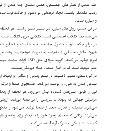
جدا شدن از نقش‌های جنسیتی، همان معنای جدا شدن از فرهنگ 
رقیب یکدیگر باشند، ایجاد فرهنگی نو دشوار و طاقت‌فرسا اس
و مبارزه است.
در این مسیر، روش‌های مبارزه نیز بسیار متنوع است. هر لحظه
می‌افتد یک انقلاب اجتماعی است. انقلابی درون انقلاب است ک
در برابر اینکه علم، محصول جامعه، به منشاء تمام فجایع 
شهود، دانش، احساس و اندیشه، به صورت درهم‌تنیده رشد می‌
امروز تولید می‌کنند. اگرچ
علم مرتبط است که در اصل منشاء تمام دیوانگی‌هاست.
در کوردستان، تغییر ذهنیت در بستر زمانی و مکانی و ارتباط آ
تبدیل شدن به شیء را توصیه می‌کند، جستجوی معنا و درک با عل
این از طریق مبارزهای گسترده پیش می‌رود. هر لحظه از زند
هژمونی جهانی که پیوند با سرزمین را بی‌معنا می‌کند، ارزش
می‌گیرد. اندیشه و قدرت معنا از اینجا تولید می‌شود و ایدئول
می‌گردد. زنانی که معنای وجود خود را با ایدئولوژی زنده و فا
گسست تا زندگی مشترک آزاد آماده می‌کنند.