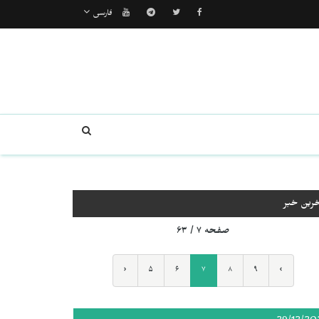
فارسی
خرین خبر
صفحه ۷ / ۶۳
‹
۵
۶
۷
۸
۹
›