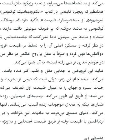
می‌کند و به ناشناخته‌ها می‌سپارد، و نه به رویکرد ماتریالیس
همانطور که ریچارد فاینمن در کتاب «الکترودینامیک کوانتومی
غیرشهودی و منحصربه‌فرد طبیعت» تأکید دارد که برخلاف عق
کوانتومی به مانند دورکیم که بر فیزیک نیوتونی تاکید د
است» و مانند سن سیمون ادعا نمی‌کنند که جامعه‌شناسی باید
در نظر گرفته و عملکرد اصلی آن را به تسلط بر طبیعت فروم
دوگانگی‌ها تهی کرده و صرفاً با عقل یا روح خالص در نظر می
در جوامع مدرن از بین رفته است» به آن اشاره می‌کند.
شاید این فروپاشی با جدایی عقل و قلب آغاز شده باشد. ای
می‌کند. ماده خام این زهر، درکی است که نیمی از بشریت را بر
حیات سیاره و جهان را به عنوان طبیعت اول تعریف می‌کند
می‌نامد، از طریق آن ظهور می‌کند. بمب‌های شیمیایی، رودخانه
انسان‌ها بلکه به همەی موجودات زنده آسیب می‌رسانند. اینها
می‌کند. دنیای معنوی بی‌توجه به مادیات نیز خرافات را در 
ارتباطمان با طبیعت اولیه از طریق طبیعت اجتماعی و به ویژه طب
داستان زن