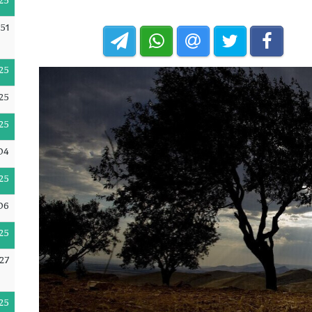
25
51
25
25
25
04
25
06
25
:27
25