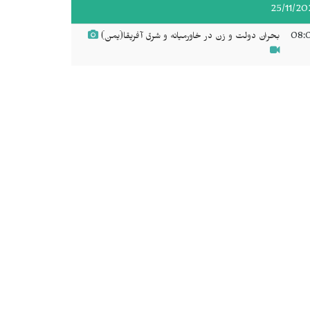
25/11/20
08:
بحران دولت و زن در خاورمیانه و شرق آفریقا(یمن)