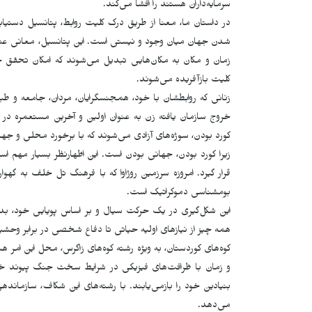
سرمایه‌داران هستند را افشا می‌کند.
در داستان ما، معنا از طریق درک کلیت روابط، پتانسیل دست
شدن جهان میان وجود و نیستی است. این پتانسیل، معانی عمیق
زمان و مکان به مکان‌هایی تبدیل می‌شوند که امکان تحقق 
کلیت بازآفریده می‌شوند.
زنانی که روابطشان با خود، همجنسگرایان، مردان، جامعه و 
خروج سازمان یافته زن به عنوان اولین و آخرین مستعمره در ب
کورد بودن، سوژه‌های آزادی می‌شوند که با برخورد محلی و جها
زیرا کورد بودن، جهانی بودن است. این اظهارنظر بسیار مهم ا
قرار گیرد. امروزه سرزمین روژاوا که با فرهنگ تل خلف به گهوا
بومشناسی دموکراتیک است.
این شکل‌گیری در یک حرکت سیال و بر اساس پویایی خود، بدو
همه چیز از نیازهای اولیه حیاتی تا دفاع شخصی در برابر وحشیا
کوه‌های کوردستان، به ویژه رشته کوه‌های زاگرس، محل این ا
و زمان با ظرافت‌های فیزیکی در شرایط سخت جنگ پیوند خ
بنیادین خود را بازمی‌یابند. با رشته‌های این شکاف، سازمان
می‌دهد.