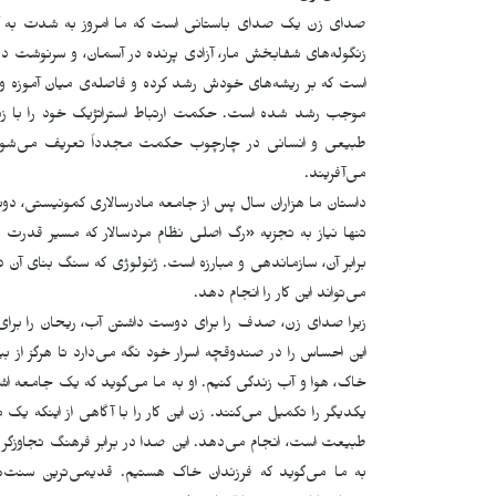
صدای زن یک صدای باستانی است که ما امروز به شدت به آن 
زنگوله‌های شفابخش مار، آزادی پرنده در آسمان، و سرنوشت در
است که بر ریشه‌های خودش رشد کرده و فاصله‌ی میان آموزه و ز
موجب رشد شده است. حکمت ارتباط استراتژیک خود را با زما
طبیعی و انسانی در چارچوب حکمت مجدداً تعریف می‌شود. این
می‌آفریند.
داستان ما هزاران سال پس از جامعه مادرسالاری کمونیستی، دوبا
تنها نیاز به تجزیه «رگ اصلی نظام مردسالار که مسیر قدرت 
برابر آن، سازماندهی و مبارزه است. ژنولوژی که سنگ بنای آن در 
می‌تواند این کار را انجام دهد.
زیرا صدای زن، صدف را برای دوست داشتن آب، ریحان را برای
این احساس را در صندوقچە اسرار خود نگه می‌دارد تا هرگز از بی
خاک، هوا و آب زندگی کنیم. او به ما می‌گوید که یک جامعه اش
یکدیگر را تکمیل می‌کنند. زن این کار را با آگاهی از اینکه ی
طبیعت است، انجام می‌دهد. این صدا در برابر فرهنگ تجاوزگر ک
به ما می‌گوید که فرزندان خاک هستیم. قدیمی‌ترین سنت‌ها