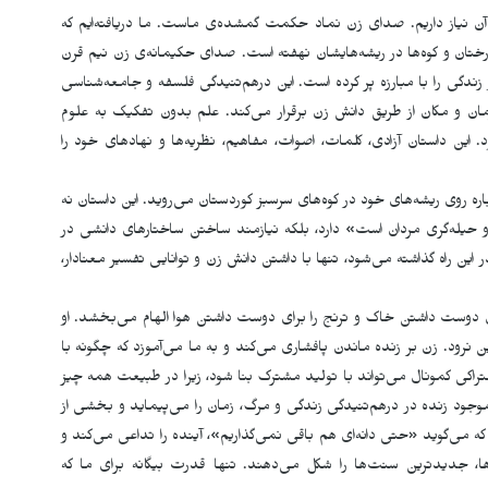
نیاز داریم. صدای زن نماد حکمت گمشده‌ی ماست. ما دریافته‌ایم که
ختان و کوه‌ها در ریشه‌هایشان نهفته است. صدای حکیمانه‌ی زن نیم قرن
ندگی را با مبارزه پر کرده است. این درهم‌تنیدگی فلسفه و جامعه‌شناسی
ن و مکان از طریق دانش زن برقرار می‌کند. علم بدون تفکیک به علوم
 داستان آزادی، کلمات، اصوات، مفاهیم، نظریه‌ها و نهادهای خود را
ره روی ریشه‌های خود در کوه‌های سرسبز کوردستان می‌روید. این داستان نه
و حیله‌گری مردان است» دارد، بلکه نیازمند ساختن ساختارهای دانشی در
این راه گذاشته می‌شود، تنها با داشتن دانش زن و توانایی تفسیر معنادار،
 دوست داشتن خاک و ترنج را برای دوست داشتن هوا الهام می‌بخشد. او
ن نرود. زن بر زنده ماندن پافشاری می‌کند و به ما می‌آموزد که چگونه با
تراکی کمونال می‌تواند با تولید مشترک بنا شود، زیرا در طبیعت همه چیز
ک موجود زنده در درهم‌تنیدگی زندگی و مرگ، زمان را می‌پیماید و بخشی از
ه می‌گوید «حتی دانه‌ای هم باقی نمی‌گذاریم»، آینده را تداعی می‌کند و
، جدیدترین سنت‌ها را شکل می‌دهند. تنها قدرت بیگانه برای ما کە