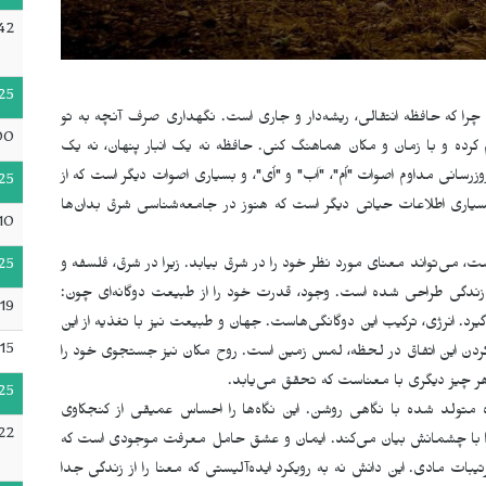
:42
25
د، چرا که حافظه انتقالی، ریشه‌دار و جاری است. نگهداری صرف آنچه به تو
00
رده و با زمان و مکان هماهنگ کنی. حافظه نه یک انبار پنهان، نه یک
رسانی مداوم اصوات "اُم"، "اَب" و "اُی"، و بسیاری اصوات دیگر است که از
25
 بسیاری اطلاعات حیاتی دیگر است که هنوز در جامعه‌شناسی شرق بدان‌ها
10
، می‌تواند معنای مورد نظر خود را در شرق بیابد. زیرا در شرق، فلسفه و
25
ن زندگی طراحی شده است. وجود، قدرت خود را از طبیعت دوگانه‌ای چون:
19
رد. انرژی، ترکیب این دوگانگی‌هاست. جهان و طبیعت نیز با تغذیه از این
15
ک کردن این اتفاق در لحظه، لمس زمین است. روح مکان نیز جستجوی خود را
 هر چیز دیگری با معناست کە تحقق می‌یابد.
25
ولد شده با نگاهی روشن. این نگاه‌ها را احساس عمیقی از کنجکاوی
22
د را با چشمانش بیان می‌کند. ایمان و عشق حامل معرفت موجودی است که
بات مادی. این دانش نه به رویکرد ایده‌آلیستی که معنا را از زندگی جدا