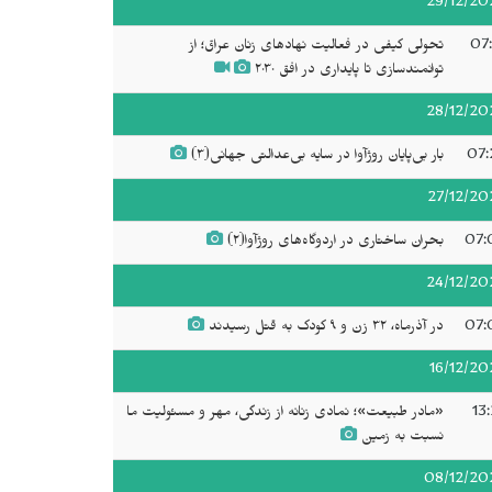
29/12/20
07:
تحولی کیفی در فعالیت نهادهای زنان عراق؛ از
توانمندسازی تا پایداری در افق ۲۰۳۰
28/12/20
07:
بار بی‌پایان روژآوا در سایه بی‌عدالتی جهانی(۳)
27/12/20
07:
بحران ساختاری در اردوگاه‌های روژآوا(۲)
24/12/20
07:
در آذرماه، ۳٢ زن و ۹ کودک به قتل رسیدند
16/12/20
13
«مادر طبیعت»؛ نمادی زنانه از زندگی، مهر و مسئولیت ما
نسبت به زمین
08/12/20