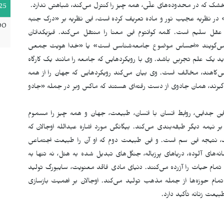
ت خشک که در محدوده‌های علّی، همه چیز را کنترل می‌کند، شباهتی ندارد.
25
» در نظریه عجیب نور و ماده تعریف کرده است، این نظریه بر «درک جنبه
00
ل سلیم است. کلمه کوانتوم این معنا را منتقل می‌کند. فیزیکدانان
ارند می‌گویند «احساس موضوع جامعه‌شناسی است» یا «خدا هویت جمعی
 یک علم تجربی باشد. وی با رویکردهایی که جامعه را مانند یک کارگاه
ی‌کاهند، مخالف است. وی بیان می‌کند رویکردهایی که جهان را از همه
‌گیرند، همان جادوی از دست رفته‌ای هستند که ماکس وبر در جمله «جادو
ن جدایی، روابط انسان با انسان، طبیعت، جهان و همه چیز را مسموم
 نیمه دیگر طبقه‌بندی می‌کند. بیگانگی مورد اشاره عبدالله اوجالان که
، نتیجه این سم است. و این طبیعت دوم که او آن را طبیعت اجتماعی
‌های آلوده، دریاهای پرزباله، جنگل‌های تبدیل شده به هتل، نه تنها به
 تمام حیات را آزردە می‌کنند. دنیای مادی فاقد معنویت، سایبورگ تولید
تمام حوزه‌ها از جمله مذهب تولید می‌کند. اوجالان بر اهمیت بازسازی
یعت زنانه تأکید دارد.