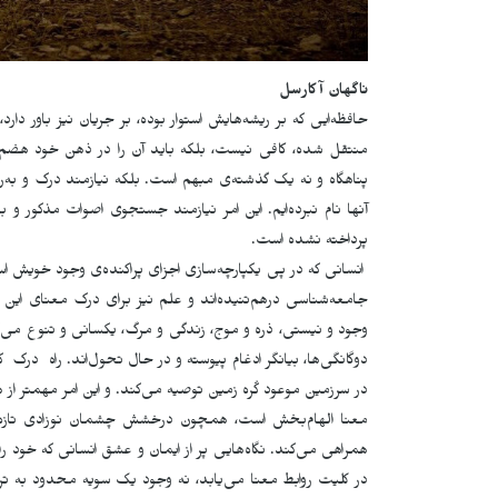
ناگهان آکارسل
حافظەایی که بر ریشەهایش استوار بودە، بر جریان نیز باور دار
منتقل شده، کافی نیست، بلکه باید آن را در ذهن خود هضم ک
پناهگاه و نه یک گذشته‌ی مبهم است. بلکه نیازمند درک و به‌روز
آنها نام نبرده‌ایم. این امر نیازمند جستجوی اصوات مذکور و
پرداخته نشده است.
انسانی که در پی یکپارچه‌سازی اجزای پراکندەی وجود خویش است
جامعه‌شناسی درهم‌تنیده‌اند و علم نیز برای درک معنای ای
وجود و نیستی، ذره و موج، زندگی و مرگ، یکسانی و تنوع می‌گی
دوگانگی‌ها، بیانگر ادغام پیوستە و در حال تحول‌اند. راه در
در سرزمین موعود کُره زمین توصیه می‌کند. و این امر مهمتر از
معنا الهام‌بخش است، همچون درخشش چشمان نوزادی تازه مت
همراهی می‌کند. نگاه‌هایی پر از ایمان و عشق انسانی که خو
در کلیت روابط معنا می‌یابد، نه وجود یک سویه محدود به ترتی