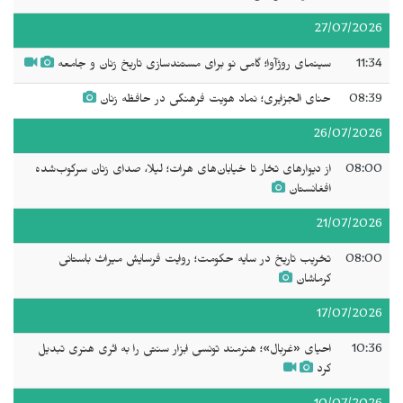
27/07/2026
11:34
سینمای روژآوا؛ گامی نو برای مستندسازی تاریخ زنان و جامعه
08:39
حنای الجزایری؛ نماد هویت فرهنگی در حافظه زنان
26/07/2026
08:00
از دیوارهای تخار تا خیابان‌های هرات؛ لیلا، صدای زنان سرکوب‌شده
افغانستان
21/07/2026
08:00
تخریب تاریخ در سایه حکومت؛ روایت فرسایش میراث باستانی
کرماشان
17/07/2026
10:36
احیای «غربال»؛ هنرمند تونسی ابزار سنتی را به اثری هنری تبدیل
کرد