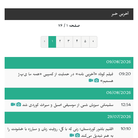
آخرین خبر
صفحه ۱ / ۷۶
‹
۱
۲
۳
۴
۵
›
09/08/2026
09:20
فیلم کوتاه «آخرین نامه» در حمایت از کمپین «همه ما ی‌پ‌ژ
هستیم»
06/08/2026
12:54
سلیمانی میزبان شبی از موسیقی اصیل و میراث کوردی شد
29/07/2026
10:10
اقلیم باشور کوردستان؛ زنی که با گِل، روایت زنان و مبارزه با خشونت را
به هنر تبدیل می‌کند