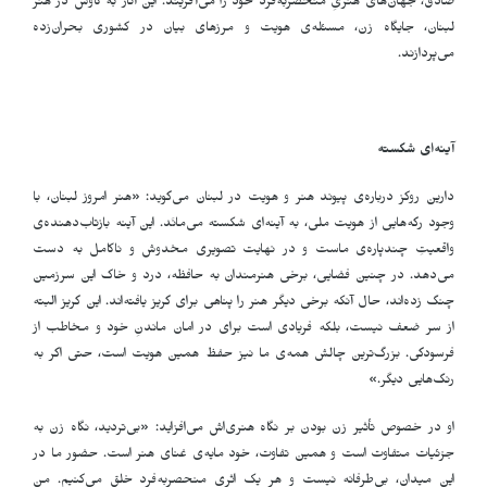
صادق، جهان‌های هنریِ منحصربه‌فرد خود را می‌آفریند. این آثار به کاوش در هنر
لبنان، جایگاه زن، مسئله‌ی هویت و مرزهای بیان در کشوری بحران‌زده
می‌پردازند.
آینه‌ای شکسته
دارین روکز درباره‌ی پیوند هنر و هویت در لبنان می‌گوید: «هنر امروز لبنان، با
وجود رگه‌هایی از هویت ملی، به آینه‌ای شکسته می‌مانَد. این آینه بازتاب‌دهنده‌ی
واقعیتِ چندپاره‌ی ماست و در نهایت تصویری مخدوش و ناکامل به دست
می‌دهد. در چنین فضایی، برخی هنرمندان به حافظه، درد و خاک این سرزمین
چنگ زده‌اند، حال آنکه برخی دیگر هنر را پناهی برای گریز یافته‌اند. این گریز البته
از سر ضعف نیست، بلکه فریادی است برای در امان ماندنِ خود و مخاطب از
فرسودگی. بزرگ‌ترین چالش همه‌ی ما نیز حفظ همین هویت است، حتی اگر به
رنگ‌هایی دیگر.»
او در خصوص تأثیر زن بودن بر نگاه هنری‌اش می‌افزاید: «بی‌تردید، نگاه زن به
جزئیات متفاوت است و همین تفاوت، خود مایه‌ی غنای هنر است. حضور ما در
این میدان، بی‌طرفانه نیست و هر یک اثری منحصربه‌فرد خلق می‌کنیم. من