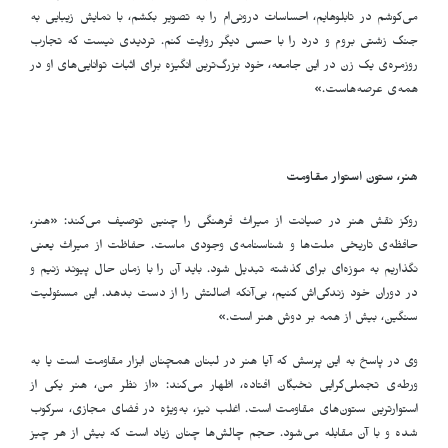
می‌کوشم در تابلوهایم، احساسات درونی‌ام را به تصویر بکشم، با نمایش زیبایی به
جنگ زشتی بروم و درد را با حسی دیگر روایت کنم. تردیدی نیست که تجارب
روزمره‌ی یک زن در این جامعه، خود بزرگ‌ترین انگیزه برای اثبات توانایی‌های او در
همه‌ی عرصه‌هاست.»
هنر، ستون استوار مقاومت
روکز نقش هنر در صیانت از میراث فرهنگی را چنین توصیف می‌کند: «هنر،
حافظه‌ی تاریخی ملت‌ها و شناسنامه‌ی وجودی ماست. حفاظت از میراث یعنی
نگذاریم به موزه‌ای برای گذشته تبدیل شود. باید آن را با زمان حال پیوند زنیم و
در دوران خود زندگی‌اش کنیم، بی‌آنکه اصالتش را از دست بدهد. این مسئولیت
سنگین، بیش از همه بر دوش هنر است.»
وی در پاسخ به این پرسش که آیا هنر در لبنان همچنان ابزار مقاومت است یا به
ورطه‌ی تجملی‌گرایی نخبگان افتاده، اظهار می‌کند: «از نظر من، هنر یکی از
استوارترین ستون‌های مقاومت است. اغلب نیز، به‌ویژه در فضای مجازی، سرکوب
شده و با آن مقابله می‌شود. حجم چالش‌ها چنان زیاد است که بیش از هر چیز