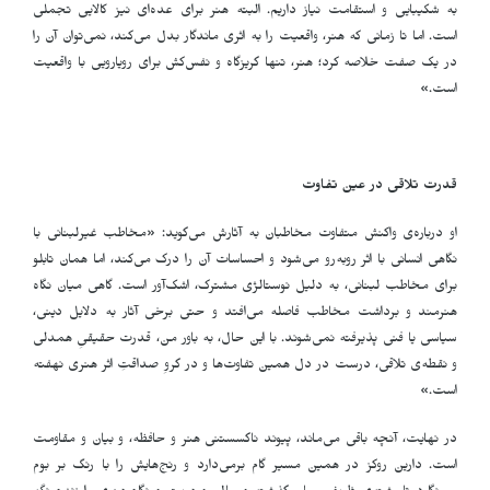
به شکیبایی و استقامت نیاز داریم. البته هنر برای عده‌ای نیز کالایی تجملی
است. اما تا زمانی که هنر، واقعیت را به اثری ماندگار بدل می‌کند، نمی‌توان آن را
در یک صفت خلاصه کرد؛ هنر، تنها گریزگاه و نفس‌کش برای رویارویی با واقعیت
است.»
قدرت تلاقی در عین تفاوت
او درباره‌ی واکنش متفاوت مخاطبان به آثارش می‌گوید: «مخاطب غیرلبنانی با
نگاهی انسانی با اثر روبه‌رو می‌شود و احساسات آن را درک می‌کند، اما همان تابلو
برای مخاطب لبنانی، به دلیل نوستالژی مشترک، اشک‌آور است. گاهی میان نگاه
هنرمند و برداشت مخاطب فاصله می‌افتد و حتی برخی آثار به دلایل دینی،
سیاسی یا فنی پذیرفته نمی‌شوند. با این حال، به باور من، قدرت حقیقیِ همدلی
و نقطه‌ی تلاقی، درست در دل همین تفاوت‌ها و در گروِ صداقتِ اثر هنری نهفته
است.»
در نهایت، آنچه باقی می‌ماند، پیوند ناگسستنی هنر و حافظه، و بیان و مقاومت
است. دارین روکز در همین مسیر گام برمی‌دارد و رنج‌هایش را با رنگ بر بوم