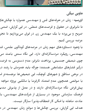
هاوین بیگی
اورمیه
- زنان در حرفه‌های فنی و مهندسی همواره با چالش‌های م
تا نابرابری در حقوق و فرصت‌های شغلی. در این گزارش، ضمن ار
صریح و بی‌پرده با یک مهندس زن در ایران می‌پردازیم تا تجربه‌ه
عرصه بررسی کنیم.
با وجود دستاوردهای مهم زنان در عرصه‌های گوناگون علمی، فن
مهندسی، رویکرد مردسالارانه‌ای دارد. این نگاه سنتی باعث 
چون تبعیض جنسیتی، پرداخت نابرابر، عدم دسترسی به فرصت‌های
درگیر فشارهای مضاعفی هستند؛ چراکه باید همزمان با رشد در ح
در برخی مناطق و شهرهای کوچک، این تبعیض‌ها برجسته‌تر اس
با موانعی همچون عدم اعتماد کارفرما یا مالکین پروژه مواجه م
پیش‌فرض نگاه مردسالارانه‌ای دارند و در عمل از پذیرش م
فرهنگ سازمانی موجود در بسیاری از شرکت‌های مهندسی، با د
عادت ماهانه یا امکان کار انعطاف‌پذیر) سازگار نیست.
هدف این گزارش، بررسی چالش‌ها و موانع زنان مهندس در محیط