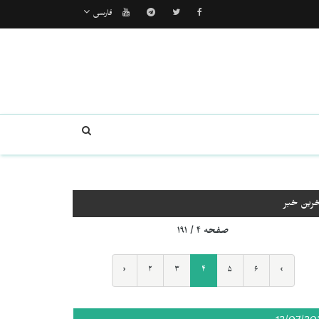
فارسی
خرین خبر
صفحه ۴ / ۱۹۱
‹
۲
۳
۴
۵
۶
›