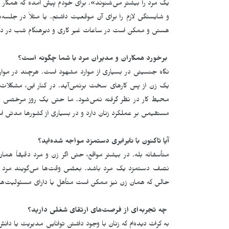
یک مرد را بیشتر می‌شنوند». برای خودم پیش آمده که همکار م
و شایستگی لازم را برای آن موقعیت داشتم. یا مثلاً در جلسه‌
هستی و ممکن است در ساعات غیر کاری و دیرهنگام شب در دس
برخورد همکاران و مدیران مرد با شما چگونه است؟
نگاه جنسیتی در بسیاری از موارد مشهود است. هرچند در موار
یک زن از پس کارهای سخت برنمی‌آید. در کنار این، مشکلات 
محیط کار در نظر گرفته نمی‌شود. ما حتی یک روز مرخصی بر
مستقیمی بر عملکرد زنان دارد و در بسیاری از کشورها مدتی است
آیا تاکنون با نابرابری دستمزد مواجه شده
اید؟
متأسفانه بله. در بیشتر مواقع، حتی اگر زن و مرد دقیقاً هما
نصف دستمزد یک مرد باشد. بعضی وقت‌ها می‌گویند مرد نان‌
حالی که همان زن نیز ممکن است متأهل یا دارای مسئولیت‌ها
چه تجربه
ای از فرصت
های ارتقای شغلی دارید؟
به کرات دیده‌ام که زنان با وجود داشتن توانایی مدیریت یا دانش