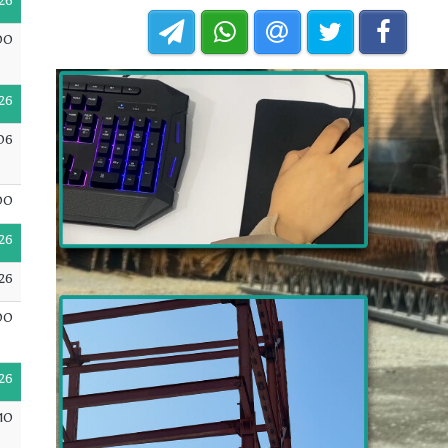
26
00
26
06
00
26
26
00
26
10