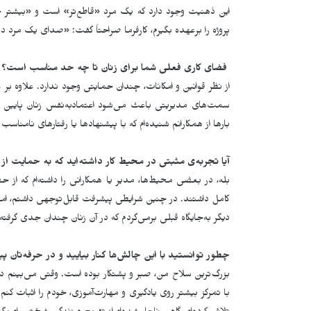
این ذهنیت وجود دارد که یک مرد «قاطع‌تر» است و «بیشتر 
پروژه را برعهده بگیرم، کارفرما صراحتاً گفت: «صدای یک مرد د
فضای کاری فعلی شما برای زنان تا چه حد مناسب است؟
از نظر قوانین و امکانات، چندان حمایتی وجود ندارد. علاوه 
سمت‌های مدیریتی باعث می‌شود اعتمادبه‌نفس زنان پایین بی
بارها از همکارانم شنیده‌ام که با پیشنهادها یا رفتارهای نامناسب ر
آیا تجربه‌ی مثبتی در محیط کار داشته
اید که به حمایت از
بله، در بعضی محیط‌ها، مدیر یا همکارانی را داشته‌ام که از
کامل داشتند. در چنین شرایطی پیشرفت قابل‌توجهی داشتم، اما ه
دیگر به‌جایگاه قبلی برمی‌گردم که در آن زنان چندان جدی گرفت
چطور توانستید با این چالش
ها کنار بیایید و در حرفه
تان پ
بزرگ‌ترین سلاح من، صبر و پشتکار بوده است. وقتی می‌بینم 
با تمرکز بیشتر روی یادگیری و مهارت‌آموزی، خودم را اثبات ک