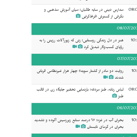
08:
مدارس دینی در سایه طالبان؛ میان آموزش مذهبی و
نگرانی از گسترش افراط‌گرایی
08/07/20
10:
هنر در دل زندگی روستایی؛ زنی که زیورآلات رزینی را به
رؤیای کسب‌وکار تبدیل کرد
07/07/20
10
روایت دو مادر از کشتار سویدا؛ چهار هزار غیرنظامی قربانی
شدند
08:
لباس زنانه، طنز مردانه؛ بازنمایی تحقیر جایگاه زن در قالب
طنز
06/07/20
10
بحران آب در غزه؛ ۹۶ درصد منابع زیرزمینی آلوده و تشدید
بحران در گرمای تابستان