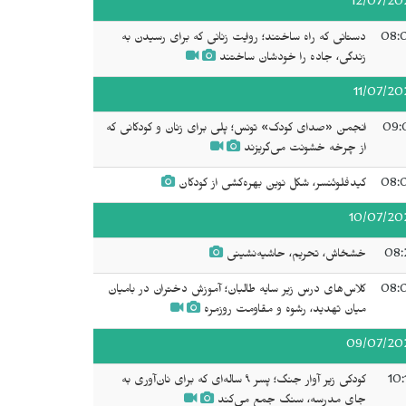
12/07/20
08:
دستانی که راه ساختند؛ روایت زنانی که برای رسیدن به
زندگی، جاده را خودشان ساختند
11/07/20
09:
انجمن «صدای کودک» تونس؛ پلی برای زنان و کودکانی که
از چرخه خشونت می‌گریزند
08:
کیدفلوئنسر، شکل نوین بهره‌کشی از کودکان
10/07/20
08:
خشخاش، تحریم، حاشیه‌نشینی
08:
کلاس‌های درس زیر سایه طالبان؛ آموزش دختران در بامیان
میان تهدید، رشوه و مقاومت روزمره
09/07/20
10:
کودکی زیر آوار جنگ؛ پسر ۹ ساله‌ای که برای نان‌آوری به
جای مدرسه، سنگ جمع می‌کند