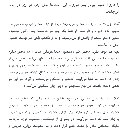
را داری؟ شاید این‌بار پسر بیاری... این جمله‌ها مثل زهر، هر روز در جانم
می‌چکند.
آمنه
، زن ۴۵ ساله با سه دختر، می‌گوید: «بعد از تولد دختر دومم، همسرم مرا
مجبور کرد دوباره باردار شوم. او فقط یک چیز می‌خواست: پسر. وقتی فهمیدم
جنین دختر است، از واکنش او می‌ترسیدم و به او نگفتم. وقتی در نهایت گفتیم،
حتی به سلامت
بچه هم توجه نکرد. دختر اولم دانشجوی دندان‌پزشکی است و دو دختر دیگرم
ممتازند، اما همسرم گفت که اگر پسر نیاورم، دوباره ازدواج می‌کند. حتی قبل از
تولد دختر سومم، بدون رضایت من ازدواج کرد. وقتی به خانه پدرم رفتم و
شکایت کردم، نه تنها حمایتی نکردند، بلکه از همسرم دفاع کردند. در این جامعه،
زنانی که دختر به دنیا می‌آورند، تحقیر و محکوم می‌شوند، بی‌آن‌که در این امر
نقشی داشته باشند. این رنج همچنان بر دوش زنان سنگینی می‌کند.»
ژیلا. ب
، روانشناس بالینی، در مورد خشونت علیه زنانی که دختر به دنیا
می‌آورند، می‌گوید: «زنان در جامعه‌ی ما به دلیل ذهنیت مردسالار، در معرض
خشونت‌های مختلفی قرار دارند. یکی از این خشونت‌ها، تبعیض و تحقیر نسبت
به زنانی‌ست که دختر می‌آورند. در بسیاری از فرهنگ‌ها، جنسیت نوزاد می‌تواند
جایگاه اجتماعی مادر را تحت تأثیر قرار دهد و به خشونت روانی، فیزیکی و