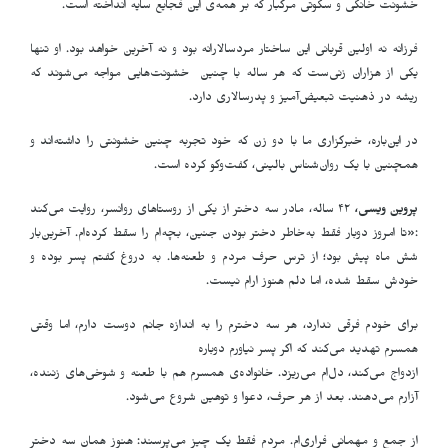
خشونت خانگی و سکوتی مرگبار که بر همه‌ی این فجایع سایه انداخته است.
فرزانه نه اولین قربانی این ساختار مردسالارانه بود و نه آخرین خواهد بود. او تنها
یکی از هزاران زنی‌ست که هر ساله با چنین خشونت‌هایی مواجه می‌شوند که
ریشه در ذهنیت تبعیض‌آمیز و پدرسالاری دارد.
در این‌باره، خبرگزاری ما با دو زن که خود تجربه چنین خشونتی را داشته‌اند و
همچنین با یک روان‌شناس بالینی، گفت‌وگو کرده است.
پروین ویسی،
۴۲ ساله، مادر سه دختر از یکی از روستاهای روانسر، روایت می‌کند
:«تا امروز دوبار فقط به‌خاطر دختر بودن جنین، بچه‌ام را سقط کرده‌ام. آخرین‌بار
شش ماه پیش بود؛ از ترس حرف مردم و طعنه‌ها. به دروغ گفتم پسر بوده و
خودش سقط شده، اما دلم هنوز ارام نیست.
برای خودم فرقی ندارد، هر سه دخترم را به اندازه جانم دوست دارم، اما وقتی
همسرم تهدید می‌کند که اگر پسر نیاورم دوباره
ازدواج می‌کند، دل‌ام می‌ریزد. خانواده‌ی همسرم هم با طعنه و شوخی‌های زننده،
آزارم می‌دهند. بعد از هر حرف، دعوا و توهین شروع می‌شود.
از جمع و مهمانی فراری‌ام. مردم فقط یک چیز می‌پرسند: هنوز همان سه دختر