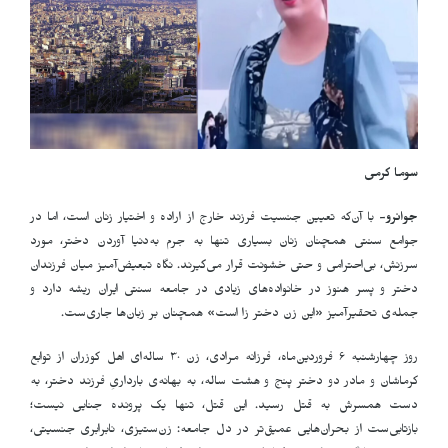
سوما کرمی
جوانرو-
با آن‌که تعیین جنسیت فرزند خارج از اراده‌ و اختیار زنان است، اما در
جوامع سنتی همچنان زنان بسیاری تنها به جرم به‌دنیا آوردن دختر، مورد
سرزنش، بی‌احترامی و حتی خشونت قرار می‌گیرند. نگاه تبعیض‌آمیز میان فرزندان
دختر و پسر هنوز در خانواده‌های زیادی در جامعه سنتی ایران ریشه دارد و
جمله‌ی تحقیرآمیز «این زن دختر زا است» همچنان بر زبان‌ها جاری‌ست.
روز چهارشنبه ۶ فروردین‌ماه، فرزانه مرادی، زن ۳۰ ساله‌ای اهل کوزران از توابع
کرماشان و مادر دو دختر پنج و هشت ساله، به بهانه‌ی بارداریِ فرزند دختر، به
دست همسرش به قتل رسید. این قتل، تنها یک پرونده جنایی نیست؛
بازتابی‌ست از بحران‌هایی عمیق‌تر در دل جامعه: زن‌ستیزی، نابرابری جنسیتی،