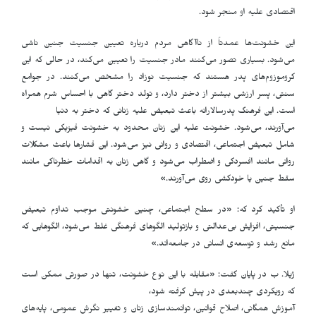
اقتصادی علیه او منجر شود.
این خشونت‌ها عمدتاً از ناآگاهی مردم درباره تعیین جنسیت جنین ناشی
می‌شود. بسیاری تصور می‌کنند مادر جنسیت را تعیین می‌کند، در حالی که این
کروموزوم‌های پدر هستند که جنسیت نوزاد را مشخص می‌کنند. در جوامع
سنتی، پسر ارزشی بیشتر از دختر دارد، و تولد دختر گاهی با احساس شرم همراه
است. این فرهنگ پدرسالارانه باعث تبعیض علیه زنانی که دختر به دنیا
می‌آورند، می‌شود. خشونت علیه این زنان محدود به خشونت فیزیکی نیست و
شامل تبعیض اجتماعی، اقتصادی و روانی نیز می‌شود. این فشارها باعث مشکلات
روانی مانند افسردگی و اضطراب می‌شود و گاهی زنان به اقدامات خطرناکی مانند
سقط جنین یا خودکشی روی می‌آورند.»
او تأکید کرد که: «در سطح اجتماعی، چنین خشونتی موجب تداوم تبعیض
جنسیتی، افزایش بی‌عدالتی و بازتولید الگوهای فرهنگی غلط می‌شود، الگوهایی که
مانع رشد و توسعه‌ی انسانی در جامعه‌اند.»
ژیلا. ب در پایان گفت: «مقابله با این نوع خشونت، تنها در صورتی ممکن است
که رویکردی چندبعدی در پیش گرفته شود،
آموزش همگانی، اصلاح قوانین، توانمندسازی زنان و تغییر نگرش عمومی، پایه‌های