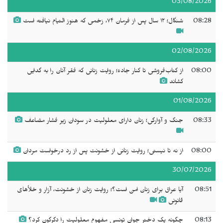
03/08/2026
08:28
شنگال؛ ۱۲ سال پس از فرمان ۷۴، زخمی که هنوز التیام نیافته است
02/08/2026
08:00
از کتاب‌فروشی تا کنار جاده؛ روایت زنانی که فقر آنان را به گدایی
کشاند
01/08/2026
08:33
جنگ و آوارگی؛ زنان دارای معلولیت در سودان زیر فشار مضاعف
08:00
از نه تا نیستی؛ روایت زنانی از خشونت پس از رد درخواست مردان
30/07/2026
08:51
آیا عراق برای زنان امن است؟؛ روایت زنان از خشونت، آزار و خلأهای
قانونی
08:13
چگونه یک دختر جوان تونسی مفهوم معلولیت را دگرگون کرد؟