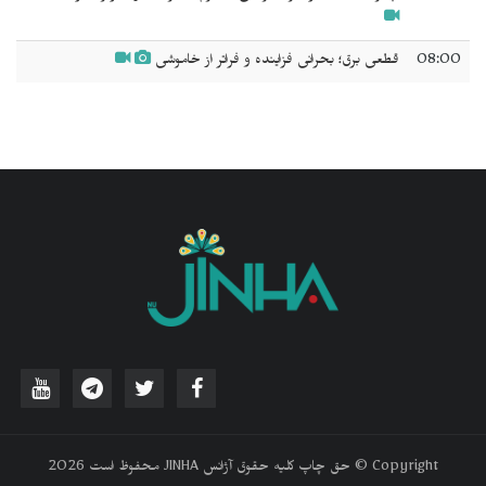
08:00
قطعی برق؛ بحرانی فزاینده و فراتر از خاموشی
‫Copyright © حق چاپ کلیه حقوق آژانس JINHA محفوظ است 2026