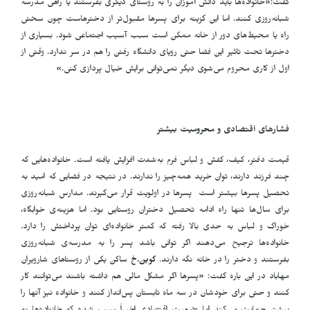
گفت:«خانواده‌ها باید دانش آموزان را به روستای دیگری بفرستند یا راهی مدرسه
شبانه‌روزی کنند. اما این گزینه برای پسرها مقبول‌تر از دخترهاست چون سختی
راه یا محیط‌های دور از خانه ممکن است سبب آسیب اجتماعی شود. بسیاری از
دخترها تحت تاثیر این فضا حتی رویای دانشگاه رفتن را هم در سر ندارد. وقتی از
اول از کاری محروم می‌شوی دیگر نمی‌توانی برایش خیال پردازی کنی.»
فشارهای اقتصادی و محرومیت بیشتر
قیمت دفتر، کیف، کفش و لباس فرم به‌شدت افزایش یافته است. خانواده‌هایی که
چند فرزند دارند، توان خرید همه‌چیز را ندارند. در نتیجه در فضایی که امید به
تحصیل پسرها بیشتر است پسرها در اولویت قرار می‌گیرند. مدارس شبانه‌روزی
برای سال‌ها تنها راه ادامه تحصیل دختران روستایی بود. اما هزینه‌ی خوابگاه،
خوراک و لباس به حدی بالا رفته که کمتر خانواده‌ای توان پرداختش را دارد.
خانواده‌ها ترجیح می‌دهند اگر توانی باشد پسر را به مدرسه‌ی شبانه‌روزی
بفرستند و دختر را در خانه نگه دارند.
کوین.خ
ساکن یکی از روستاهای شارویران
مهاباد در این باره گفت: «پسرها اگر مشکل مالی هم داشته باشند می‌توانند کار
کنند و حتی برای خودشان در سه ماه تابستان پس‌انداز کنند و خانواده نیز آنها را