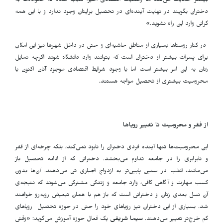
بیشتر حمایت می‌کند اما وضعیت اقتصادی اخیراً سبب شده که خانواده‌ها به
دختران بگویند در نهایت آینده‌ای در تحصیل برایتان وجود ندارد و با این همه
گرانی وارد این راه نشوید.»
در کنار روستاها بسیاری از مناطق حاشیه‌ای و حتی در داخل شهرها نیز این امکان
برای پسرات بیشتر از دختران است که بتوانند وارد دانشگاه شوند اگرچه تمایل
زنان به این امر بیشتر است اما با وجود شرایط اقتصادی موجود آنان اکنون با
محرومیت بیشتری از تحصیل مواجه هستند.
از فقر و محرومیت تا تغییر رویاها
این محرومیت‌ها تنها آینده فردی دختران را نابود نمی‌کند، بلکه چرخه‌ای از فقر
و نابرابری را در جامعه تداوم می‌بخشد. دخترانی که از ادامه تحصیل باز
می‌مانند، اغلب در سنین پایین‌تر به ازدواج اجباری تن می‌دهند. آن‌ها بدون
کسب مهارت و آگاهی کافی، وارد جامعه و زندگی مشترکی می‌شوند که نتیجه‌‌ی
آن نسل بعدی زنان و دخترانی است که باز هم با همان تبعیض روبه‌رو خواهند
شد. بسیاری از این دختران نیز رویاهای خود را حتی در حوزه تحصیل رویاهای
کم خرج‌تر تغییر می‌دهند.
سیما شریفی
یک فعال حوزه آموزش می‌گوید: «وقتی