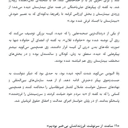
کند و برای آخرین بار با او خداحافظی کند، اما با صحنه‌ای تکان‌دهنده روبه‌رو
شد. به گفته او، پیکرهای جان‌باختگان در همه جای بیمارستان دیده می‌شد؛ از
ورودی بیمارستان و بخش اورژانس گرفته تا راهروها، به‌گونه‌ای که به تعبیر خودش
«بیمارستان با اجساد فرش شده بود
.
»
او یکی از دردناک‌ترین صحنه‌هایی را که دیده، کیسه بزرگی توصیف می‌کند که
روی آن نوشته شده بود «خانواده فلان». به گفته او، اعضای آن خانواده تنها به
صورت تکه‌های بدن درون آن کیسه قرار داشتند. وی همچنین می‌گوید بیشتر
پیکرهایی که دیده، متعلق به زنان، کودکان و سالمندان بوده و در بخش‌های
مختلف بیمارستان روی هم انباشته شده بودند
.
وفا الیونس می‌گوید شدت آنچه دیده بود، به حدی بود که دیگر نتوانست به
جست‌وجوی پیکر دخترش ادامه دهد. او از همه سازمان‌های بین‌المللی و
نهادهای مسئول خواست عاملان کشتار غیرنظامیان را محاکمه کنند و همچنین
کسانی را که به گفته او «به مردم خود خیانت کردند و سرزمینشان را فروختند»
پاسخگو بدانند. او در پایان خواستار اجرای عدالت و احقاق حقوق قربانیان شد
.
«۱۹
ساعت از سرنوشت فرزندانمان بی‌خبر بودیم
»