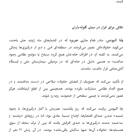
کنند
.
تلاش برای فرار در میان گلوله‌باران
وفا الیونس
، مادر
شام مازن جریره
که در کشتارهای ماه ژوئیه جان باخت،
می‌گوید خانواده‌اش تصور می‌کردند در منطقه‌ای امن و دور از درگیری‌ها زندگی
می‌کنند. به گفته او، در اطراف خانه‌شان هیچ گروه مسلح یا موضع نظامی وجود
نداشت؛ به همین دلیل در خانه‌ای که در نزدیکی بیمارستان ملی و ایستگاه
آتش‌نشانی قرار داشت، ماندند
.
او تأکید می‌کند که هیچ‌یک از اعضای خانواده سلاحی در دست نداشتند و در
هیچ اقدام نظامی مشارکت نکرده بودند. همچنین پس از قطع ارتباطات، هرگز
تصور نمی‌کردند با چنین سطحی از خشونت روبه‌رو شوند
.
وفا الیونس روایت می‌کند که روز یکشنبه، هم‌زمان با آغاز درگیری‌ها، با وجود
شنیده شدن صدای انفجارها، اوضاع نسبتاً عادی بود؛ اما در روزهای دوشنبه و
سه‌شنبه شدت درگیری‌ها به حدی افزایش یافت که پس از ترک محله از سوی
همسایه‌ها، خانواده آن‌ها تنها ساکنان باقی‌مانده بودند. در آن زمان ۲۱ نفر از