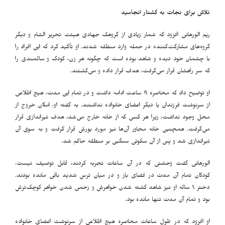
تلاش برای نجات به کشتار انجامید
ریم الورهانی افزود که شمار زیادی از گروهک جهادی هیئت تحریر الشام و دیگر
گروه‌های مشارکت‌کننده در حمله وارد منطقه شدند. او تأکید کرد که این افراد را
با چشمان خود دیده و شاهد بوده است که چگونه هر زن، کودک و سالمندی را
که سر راهشان قرار می‌گرفت، هدف قرار داده و می‌کشتند
.
او توضیح داد که محاصره ۱۹ ساعت ادامه داشت و در تمام این مدت، هیچ اطلاعی
از سرنوشت فرزندان یا دیگر اعضای خانواده نداشتند. به گفته او، امکان خروج از
محل وجود نداشت، زیرا هر کسی که از خانه خارج می‌شد، هدف تیراندازی قرار
می‌گرفت. همچنین خانه مجاور آن‌ها نیز مورد یورش قرار گرفت و به سوی آن
تیراندازی شد و پس از آن سکوتی سنگین بر منطقه حاکم شد
.
الورهانی گفت وحشتی که در آن ساعات تجربه کردند، قابل توصیف نیست.
کودکان تمام آن مدت در فضای باز و در میان ترس شدید باقی مانده بودند.
دختر ۹ ساله او نیز شاهد کشته شدن خواهرش و زخمی شدن خواهر کوچک‌ترش
بود و تمام آن مدت تنها مانده بود
.
او افزود که در طول ساعات محاصره هیچ اطلاعی از سرنوشت اعضای خانواده