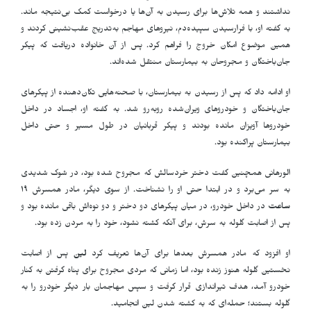
نداشتند و همه تلاش‌ها برای رسیدن به آن‌ها یا درخواست کمک بی‌نتیجه ماند.
به گفته او، با فرارسیدن سپیده‌دم، نیروهای مهاجم به‌تدریج عقب‌نشینی کردند و
همین موضوع امکان خروج را فراهم کرد. پس از آن خانواده دریافت که پیکر
جان‌باختگان و مجروحان به بیمارستان منتقل شده‌اند
.
او ادامه داد که پس از رسیدن به بیمارستان، با صحنه‌هایی تکان‌دهنده از پیکرهای
جان‌باختگان و خودروهای ویران‌شده روبه‌رو شد. به گفته او، اجساد در داخل
خودروها آویزان مانده بودند و پیکر قربانیان در طول مسیر و حتی داخل
بیمارستان پراکنده بود
.
الورهانی همچنین گفت دختر خردسالش که مجروح شده بود، در شوک شدیدی
به سر می‌برد و در ابتدا حتی او را نشناخت. از سوی دیگر، مادر همسرش
۱۹
ساعت
در داخل خودرو، در میان پیکرهای دو دختر و دو نوه‌اش باقی مانده بود و
پس از اصابت گلوله به سرش، برای آنکه کشته نشود، خود را به مردن زده بود
.
او افزود که مادر همسرش بعدها برای آن‌ها تعریف کرد
لین
پس از اصابت
نخستین گلوله هنوز زنده بود، اما زمانی که مردی مجروح برای پناه گرفتن به کنار
خودرو آمد، هدف تیراندازی قرار گرفت و سپس مهاجمان بار دیگر خودرو را به
گلوله بستند؛ حمله‌ای که به کشته شدن لین انجامید
.