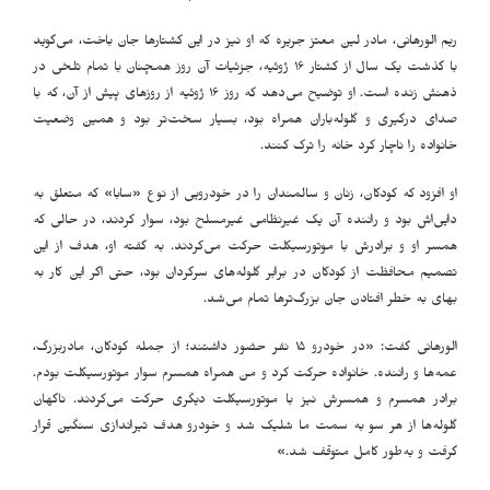
ریم الورهانی، مادر لین معتز جریره که او نیز در این کشتارها جان باخت، می‌گوید
با گذشت یک سال از کشتار ۱۶ ژوئیه، جزئیات آن روز همچنان با تمام تلخی در
ذهنش زنده است. او توضیح می‌دهد که روز ۱۶ ژوئیه از روزهای پیش از آن، که با
صدای درگیری و گلوله‌باران همراه بود، بسیار سخت‌تر بود و همین وضعیت
خانواده را ناچار کرد خانه را ترک کنند
.
او افزود که کودکان، زنان و سالمندان را در خودرویی از نوع «سابا» که متعلق به
دایی‌اش بود و راننده آن یک غیرنظامی غیرمسلح بود، سوار کردند، در حالی که
همسر او و برادرش با موتورسیکلت حرکت می‌کردند. به گفته او، هدف از این
تصمیم محافظت از کودکان در برابر گلوله‌های سرگردان بود، حتی اگر این کار به
بهای به خطر افتادن جان بزرگ‌ترها تمام می‌شد
.
الورهانی گفت: «در خودرو ۱۵ نفر حضور داشتند؛ از جمله کودکان، مادربزرگ،
عمه‌ها و راننده. خانواده حرکت کرد و من همراه همسرم سوار موتورسیکلت بودم.
برادر همسرم و همسرش نیز با موتورسیکلت دیگری حرکت می‌کردند. ناگهان
گلوله‌ها از هر سو به سمت ما شلیک شد و خودرو هدف تیراندازی سنگین قرار
گرفت و به‌طور کامل متوقف شد
.
»