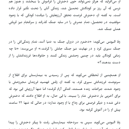
او می‌افزاید که هرگز نمی‌تواند خون دخترش را فراموش یا ببخشد و هنوز هم
ترسی که آن روز بر کودکانش تحمیل شد، زندگی آنان را تحت تأثیر قرار داده
است. به گفته او، دخترش فرصت تحقق آرزوهایش را نیافت؛ کودکی که با وجود
موفقیت در تحصیل، تمام عمرش را در سایه جنگ گذراند و سرانجام نیز قربانی
همان جنگ شد
.
وفا الیونس می‌گوید: «دخترم در دوران جنگ به دنیا آمد، تمام زندگی‌اش را در
جنگ سپری کرد و در نهایت نیز جنگ جانش را گرفت.» او می‌پرسد: «تا چه
زمانی کودکان باید در چنین وحشتی زندگی کنند و خانواده‌ها فرزندانشان را از
دست بدهند؟»
او همچنین از لحظاتی می‌گوید که پس از رسیدن به بیمارستان برای اطلاع از
سرنوشت فرزندانش سپری کرد. به گفته او، وقتی فهمید فرزندان مجروحش با
وجود شدت جراحات زنده هستند، اندکی آرام گرفت؛ اما تنها آرزویش این بود که
برای آخرین بار دخترش شام را ببیند. با این حال، به او اطلاع دادند که دخترش
دفن شده و دیگر فرصتی برای وداع با او وجود ندارد؛ در حالی که تنها ۲۴ ساعت
پیش او را در آغوش گرفته بود
.
وفا الیونس می‌گوید سپس به سردخانه بیمارستان رفت تا پیکر دخترش را پیدا