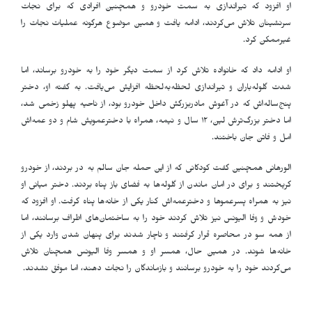
او افزود که تیراندازی به سمت خودرو و همچنین افرادی که برای نجات
سرنشینان تلاش می‌کردند، ادامه یافت و همین موضوع هرگونه عملیات نجات را
غیرممکن کرد
.
او ادامه داد که خانواده تلاش کرد از سمت دیگر خود را به خودرو برساند، اما
شدت گلوله‌باران و تیراندازی لحظه‌به‌لحظه افزایش می‌یافت. به گفته او، دختر
پنج‌ساله‌اش که در آغوش مادربزرگش داخل خودرو بود، از ناحیه پهلو زخمی شد،
اما دختر بزرگ‌ترش لین، ۱۲ سال و نیمه، همراه با دخترعمویش شام و دو عمه‌اش
امل و فاتن جان باختند
.
الورهانی همچنین گفت کودکانی که از این حمله جان سالم به در بردند، از خودرو
گریختند و برای در امان ماندن از گلوله‌ها به فضای باز پناه بردند. دختر میانی او
نیز به همراه پسرعموها و دخترعمه‌اش کنار یکی از خانه‌ها پناه گرفت. او افزود که
خودش و وفا الیونس نیز تلاش کردند خود را به ساختمان‌های اطراف برسانند، اما
از همه سو در محاصره قرار گرفتند و ناچار شدند برای پنهان شدن وارد یکی از
خانه‌ها شوند. در همین حال، همسر او و همسر وفا الیونس همچنان تلاش
می‌کردند خود را به خودرو برسانند و بازماندگان را نجات دهند، اما موفق نشدند
.