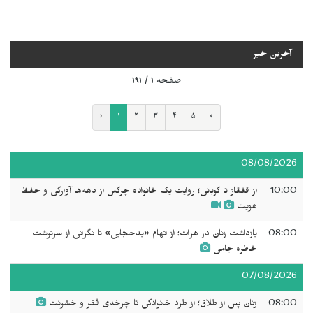
آخرین خبر
صفحه ۱ / ۱۹۱
‹
۱
۲
۳
۴
۵
›
08/08/2026
10:00
از قفقاز تا کوبانی؛ روایت یک خانواده چرکس از دهه‌ها آوارگی و حفظ
هویت
08:00
بازداشت زنان در هرات؛ از اتهام «بدحجابی» تا نگرانی از سرنوشت
خاطره جامی
07/08/2026
08:00
زنان پس از طلاق؛ از طرد خانوادگی تا چرخه‌ی فقر و خشونت