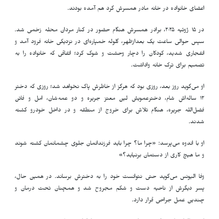
اعضای خانواده در خانه مادر همسرش گرد هم آمده بودند
.
در ۱۵ ژوئیه ۲۰۲۵، برادر همسرش هنگام حضور در کنار مردان محله زخمی شد.
سپس حوالی ساعت یک بعدازظهر، گلوله خمپاره‌ای در نزدیکی خانه فرود آمد و
انفجاری شدید، کودکان را دچار وحشت و شوک کرد؛ اتفاقی که خانواده را به
تصمیم برای ترک خانه واداشت
.
او می‌گوید روز بعد، روزی بود که هرگز از خاطرش پاک نخواهد شد؛ روزی که دختر
۱۲ ساله‌اش شام، دخترعمویش لین معتز جریره و دو عمه‌شان، امل و فاتن
فضل‌الله جریره، هنگام تلاش برای خروج از منطقه و در داخل خودرو کشته
شدند
.
او با اندوه می‌پرسد: «چرا ما؟ چرا باید فرزندانمان جلوی چشمانمان کشته شوند
و ما هیچ کاری از دستمان برنیاید؟»
وفا الیونس می‌گوید حتی نتوانست خود را به دخترش برساند. در همین حال،
پسر دیگرش از ناحیه دست و شکم مجروح شد و همچنان تحت درمان و
چندین عمل جراحی قرار دارد
.