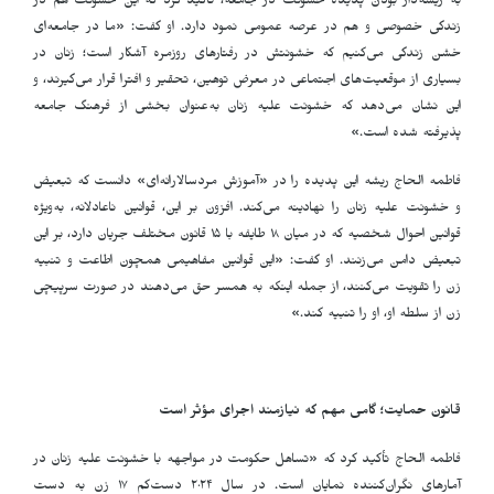
به ریشه‌دار بودن پدیده خشونت در جامعه، تأکید کرد که این خشونت هم در
زندگی خصوصی و هم در عرصه عمومی نمود دارد. او گفت: «ما در جامعه‌ای
خشن زندگی می‌کنیم که خشونتش در رفتارهای روزمره آشکار است؛ زنان در
بسیاری از موقعیت‌های اجتماعی در معرض توهین، تحقیر و افترا قرار می‌گیرند، و
این نشان می‌دهد که خشونت علیه زنان به‌عنوان بخشی از فرهنگ جامعه
پذیرفته شده است.»
فاطمه الحاج ریشه این پدیده را در «آموزش مردسالارانه‌ای» دانست که تبعیض
و خشونت علیه زنان را نهادینه می‌کند. افزون بر این، قوانین ناعادلانه، به‌ویژه
قوانین احوال شخصیه که در میان ۱۸ طایفه با ۱۵ قانون مختلف جریان دارد، بر این
تبعیض دامن می‌زنند. او گفت: «این قوانین مفاهیمی همچون اطاعت و تنبیه
زن را تقویت می‌کنند، از جمله اینکه به همسر حق می‌دهند در صورت سرپیچی
زن از سلطه او، او را تنبیه کند.»
قانون حمایت؛ گامی مهم که نیازمند اجرای مؤثر است
فاطمه الحاج تأکید کرد که «تساهل حکومت در مواجهه با خشونت علیه زنان در
آمارهای نگران‌کننده نمایان است. در سال ۲۰۲۴ دست‌کم ۱۷ زن به دست