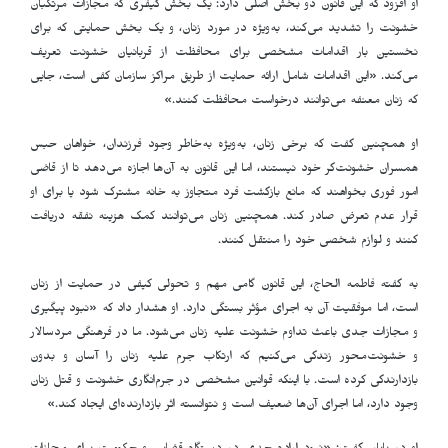
او افزود که این قانون دو بخش اصلی دارد: یک بخش کیفری که مجازات مرتکبان
خشونت را تشدید می‌کند، به‌ویژه در مورد زنان، و یک بخش حمایتی که برای
نخستین بار اقدامات مشخصی برای محافظت از قربانیان خشونت تعریف
می‌کند. «این اقدامات شامل ارائه حمایت از طریق مراکز سازمان کفى است، جایی
که زنان معنفه می‌توانند درخواست محافظت کنند.»
او همچنین گفت که برخی زنان، به‌ویژه به‌خاطر وجود فرزندان، خواهان حبس
همسران خشونت‌گر خود نیستند، اما این قانون به آن‌ها اجازه می‌دهد تا از قاضی
امور فوری بخواهند که مانع بازگشت فرد متجاوز به خانه مشترک شود یا برای او
قرار عدم تعرض صادر کند. همچنین زنان می‌توانند کمک هزینه نفقه دریافت
کنند و لوازم شخصی خود را منتقل کنند
.
به گفته فاطمه الحاج، این قانون گامی مهم و تحولی کیفی در حمایت از زنان
است، اما موفقیت آن به اجرای مؤثر بستگی دارد. او هشدار داد که «نبود پیگیری
و مجازات جدی باعث تداوم خشونت علیه زنان می‌شود. ما در فرهنگی مردسالار
و خشونت‌محور زندگی می‌کنیم که ارتکاب جرم علیه زنان را آسان و بدون
بازدارندگی کرده است. با اینکه قوانین مشخصی در جرم‌انگاری خشونت و قتل زنان
وجود دارد، اما اجرای آن‌ها ضعیف است و نتوانسته اثر بازدارنده‌ای ایجاد کند.»