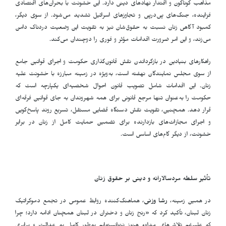
مذاهب گوناگون و اقتدار نهادهای دینی دارد. این خشونت با بحران‌های اقتصادی
فزاینده، جنگ‌های پی‌درپی و تجاوزهای اسرائیل تشدید می‌شود. از سوی دیگر،
کمبود آگاهی زنان نسبت به حقوق‌شان نیز به تقویت این وضعیت دردناک دامن
می‌زند، و این امر ضرورت اقدامات مؤثر و فوری را دوچندان می‌کند
.
راهکارهای بنیادین در بازگرداندن نقش قانون‌گذاری حکومت و اجرای قوانین جامع
از سوی مجلس نمایندگان نهفته است، به‌ویژه در زمینه مبارزه با خشونت علیه
زنان. این اقدامات شامل تصویب قانون احوال شخصیه‌ای یکپارچه است که
حکومت را به‌عنوان تنها مرجع قانونی برای همه شهروندان به جای قوانین فرقه‌ای
قرار دهد. همچنین، تقویت نقش دستگاه قضایی مستقل، تسریع روند پاسخ‌گویی
و اجرای مجازات‌های بازدارنده برای تضمین حمایت کامل از زنان در برابر
خشونت، از دیگر گام‌های اساسی است
.
تأثیر سلطه مردسالارانه و دینی بر حقوق زنان
در همین زمینه،
رشا وزنی
، هماهنگ‌کننده روابط عمومی در تجمع دموکراتیک
زنان لبنان، تأکید کرد که «رنج زنان و دختران در لبنان همچنان ادامه دارد؛ چرا