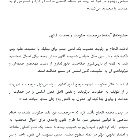
موانعی روبه‌رو می‌شود که ریشه در سلطه گفتمان مردسالار دارد و دسترسی او به
عدالت را محدود می‌کند.»
چشم‌انداز آینده؛ مرجعیت حکومت و وحدت قانون
فاطمه الحاج بر اولویت تصویب یک قانون جامع برای مقابله با خشونت علیه زنان
تأکید کرد و در عین حال خواهان تصویب قانون مدنی واحد برای احوال شخصیه
شد. به گفته او، بازپس‌گیری صلاحیت قانون‌گذاری از دست نهادهای طایفه‌ای و
بازگرداندن آن به حکومت، گامی اساسی در مسیر عدالت است
.
او گفت: «اگر حکومت دوباره مرجع قانون‌گذاری شود، می‌توان مرجعیت شهروند
را از طوایف به حکومت بازگرداند و نقش کامل قانون اساسی را در حمایت از
عدالت و برابری ایفا کرد. این تحول، به کاهش رنج زنان منجر خواهد شد.»
در پایان، فاطمه الحاج تأکید کرد که «مرجعیت فرد باید حکومت باشد، نه احکام
مذهبی یا قوانین تبعیض‌آمیز. ما طرح قانون واحدی برای احوال شخصیه به
مجلس ارائه کرده‌ایم و امیدواریم به تصویب برسد تا شاهد یک نظام قضایی عادلانه
و اقتدار قانونی مؤثر در تمام سطوح باشیم. بدون تصویب این قانون واحد و نیز