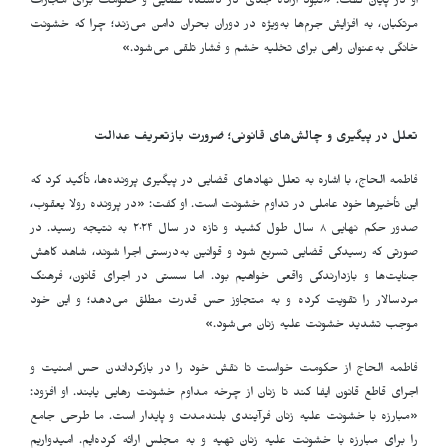
او در پایان گفت: «نبود اراده جدی در دستگاه قضایی و حکومت برای مجازات
مرتکبان، به افزایش جرم‌ها به‌ویژه در دوران بحران دامن می‌زند؛ چرا که خشونت
خانگی به‌عنوان راهی برای تخلیه خشم و فشار تلقی می‌شود.»
تعلل در پیگیری و چالش‌های قانونی؛ ضرورت بازتعریف عدالت
فاطمه الحاج، با اشاره به تعلل نهادهای قضایی در پیگیری پرونده‌ها، تأکید کرد که
این تأخیرها خود عاملی در تداوم خشونت است. او گفت: «در پرونده رولا یعقوب،
صدور حکم نهایی ۸ سال طول کشید و تازه در سال ۲۰۲۴ به نتیجه رسید. در
صورتی‌ که رسیدگی قضایی تسریع شود و قوانین به‌درستی اجرا شوند، شاهد کاهش
جنایت‌ها و بازدارندگی واقعی خواهیم بود. اما سستی در اجرای قانون، فرهنگ
مردسالار را تقویت کرده و به متجاوز حس قدرت مطلق می‌دهد؛ و این خود
موجب تشدید خشونت علیه زنان می‌شود.»
فاطمه الحاج از حکومت خواست تا نقش خود را در بازگرداندن حس امنیت و
اجرای قاطع قانون ایفا کند تا زنان از چرخه مداوم خشونت رهایی یابند. او افزود:
«مبارزه با خشونت علیه زنان فرآیندی بلندمدت و پایدار است. ما طرحی جامع
را برای مبارزه با خشونت علیه زنان تهیه و به مجلس ارائه کرده‌ایم. امیدواریم