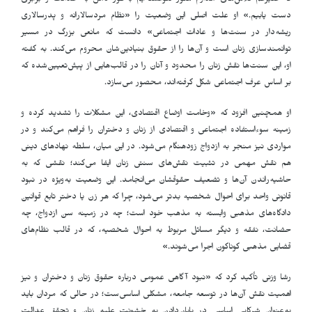
که علیرغم تلاش‌های مداوم هنوز نتوانسته‌ایم به‌طور کامل به عدالت و برابری
دست یابیم.» او علت اصلی این وضعیت را «نظام مردسالارانه و پدرسالاری
ریشه‌دار در سنت‌ها و عادات اجتماعی» دانست که مانعی بزرگ در مسیر
توانمندسازی زنان است و آن‌ها را از حقوق بنیادین‌شان محروم می‌کند. به گفته
او، این سنت‌ها نقش زنان را محدود و آنان را در قالب‌هایی از پیش‌تعیین‌شده که
بر اساس عرف اجتماعی شکل گرفته‌اند، محصور می‌سازد
.
او همچنین افزود که «وخامت اوضاع اقتصادی، این مشکلات را تشدید کرده و
زمینه سوء‌استفاده اجتماعی و اقتصادی از زنان و دختران را فراهم می‌کند و در
مواردی نیز منجر به ازدواج زودهنگام می‌شود. در این میان، سلطه نهادهای دینی
هم نقش مهمی در تثبیت نقش‌های سنتی زنان ایفا می‌کند؛ نقشی که به
حاشیه‌راندن آن‌ها و تضعیف حقوقشان می‌انجامد. این وضعیت به‌ویژه در نبود
قانونی واحد برای احوال شخصیه بدتر می‌شود، چرا که هر زن یا دختر تابع قوانین
دادگاه‌های مذهبی وابسته به مذهب خود است؛ چه در زمینه سن ازدواج، چه
حضانت، نفقه و دیگر مسائل مربوط به احوال شخصیه، که در قالب نظام‌های
قضایی مذهبی گوناگون اجرا می‌شوند.»
رشا وزنی تأکید کرد که «نبود آگاهی عمومی درباره حقوق زنان و دختران و نیز
اهمیت نقش آن‌ها در توسعه جامعه، مشکلی اساسی‌ست؛ در حالی که مردان باید