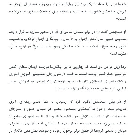
شده‌اند، یا با احکام سبک به‌دلیل روابط و نفوذ، روبه‌رو شده‌اند. این روند به
افزایش چشمگیر خشونت علیه زنان، از جمله قتل و حملات مکرر، منجر شده
است.»
او همچنین گفت: «در برابر مسائل اساسی‌ای که در محور مبارزه ما قرار دارند،
همچون تعیین سن قانونی ازدواج به ۱۸ سال و جرم‌انگاری ازدواج کودکان، یا تصویب
قانون واحد احوال شخصیه، یا عقب‌ماندگی وجود دارد یا اصولاً در اولویت قرار
نگرفته‌اند.»
رشا وزنی بر این باور است که رویارویی با این چالش‌ها نیازمند ارتقای سطح آگاهی
در میان تمام اقشار جامعه است، نه فقط در میان زنان. همچنین آموزش اجباری
و توانمندسازی اقتصادی زنان باید مورد توجه قرار گیرد، چرا که آموزش عنصر
اساسی در ساختن جامعه‌ای آگاه و توانمند است
.
او در پایان سخنانش تأکید کرد که رسیدن به یک تغییر ریشه‌ای، امری
تدریجی‌ست و نیاز به کنشگری مستمر، حضور در میدان عمل و مبارزه‌ای
بلندمدت دارد: «ما به تلاش خود ادامه خواهیم داد تا به تصویری جامع از
عدالت و برابری دست یابیم؛ جامعه‌ای عاری از تبعیض که در آن زنان، دختران،
مردان و تمامی گروه‌ها از حقوق برابر برخوردار بوده و بتوانند نقش‌هایی اثرگذار در