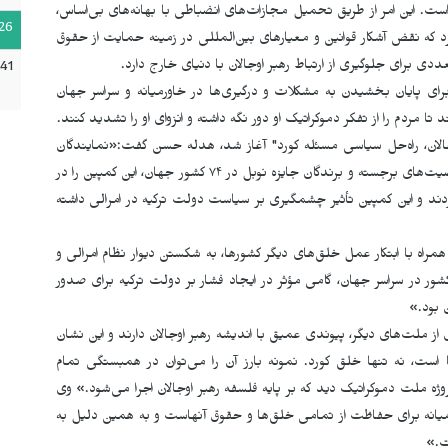
 است. این امر از طریق تحمیل مجازات‌های انضباطی با بهانه‌های بی‌اساس،
26
رد که نقض آشکار قوانین و معیارهای بین‌المللی در زمینه حمایت از حقوق
ی برای جلوگیری از ارتباط رهبر اوجالان با دنیای خارج دارد.
:41
ل برای پایان بخشیدن به مشکلات و درگیری‌ها در خاورمیانه و سراسر جهان
 مردم را از تفکر دموکراتیک او دور نگه داشته و انزوای او را تشدید کنند.
لان، راه‌حل سیاسی مسئله کورد" آغاز شد، هدله حسن گفت:«نمایندگان
اتحادیه‌های کارگری، احزاب سیاسی، سازمان‌های اجتماعی، شخصیت‌های برجسته و برندگان جایزه نوبل در ۷۴ کشور جهان، این کمپین را در
ه‌اندازی کردند و این کمپین تأثیر چشمگیری بر سیاست دولت ترکیه در امرالی داشته
راه با ابتکار عمل خلق‌های دیگر کشورها، به شکستن دیوار نظام امرالی و
هم شدن امکان دیدار با رهبر اوجالان انجامید. مشارکت ۷۴ کشور در سراسر جهان، گامی مؤثر در ایجاد فشار بر دولت ترکیه برای صدور
 بود.»
ز ملت‌های دیگر، پیوندی عمیق با اندیشه رهبر اوجالان دارند و این نشان
ست، نه تنها خلق کورد. نمونه بارز آن را می‌توان در همبستگی تمام
 ملت دموکراتیک دید که بر پایه فلسفه رهبر اوجالان اجرا می‌شود.» وی
میانه برای حفاظت از تمامی خلق‌ها و حقوق آنهاست و به همین دلیل به
ت.»