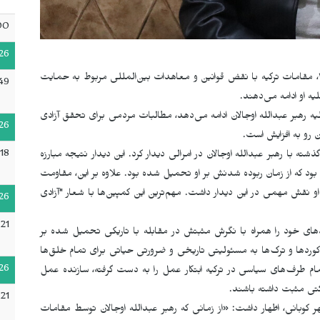
00
26
از زمان دستگیری رهبر عبدالله اوجالان در ۱۵ فوریه ۱۹۹۹، مقامات ترکیه با نقض قوانین و معاهدات بین‌المللی مربوط به حمایت
49
ه او ادامه می‌دهند.
 رهبر عبدالله اوجالان ادامه می‌دهد، مطالبات مردمی برای تحقق آزادی
26
 رو به افزایش است.
:18
 و برابری خلق‌ها در ۲۸ دسامبر سال گذشته با رهبر عبدالله اوجالان در امرالی دیدار کرد. این دیدار نتیجه مبارزه
ی بود که از زمان ربوده شدنش بر او تحمیل شده بود. علاوه بر این، مقاومت
او نقش مهمی در این دیدار داشت. مهم‌ترین این کمپین‌ها با شعار "آزادی
26
:21
نمودهای خود را همراه با نگرش مثبتش در مقابله با تاریکی تحمیل شده بر
 کوردها و ترک‌ها به مسئولیتی تاریخی و ضرورتی حیاتی برای تمام خلق‌ها
26
 طرف‌های سیاسی در ترکیه ابتکار عمل را به دست گرفته، سازنده عمل
تی مثبت داشته باشند.
21
بانی، اظهار داشت: «از زمانی که رهبر عبدالله اوجالان توسط مقامات