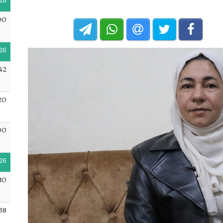
26
00
26
42
20
00
26
10
38