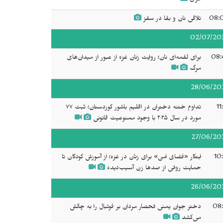
عراق
08:
تلاقی نان و بقا در سقز
02/07/20
08:
برای لقمه‌ای نان؛ روایت زنان غزه از عبور از میدان‌های
مرگ
28/06/20
11
تداوم ختنه دختران در اقلیم باشور کوردستان؛ ثبت ۷۷
مورد در سال ۲۰۲۵ با وجود ممنوعیت قانونی
27/06/20
10
ابتکار «فضای امن» برای زنان در غزه؛ از آموزش کودکان تا
حمایت روانی از صدها زن آسیب‌دیده
26/06/20
08:
دختر جوان یمنی انحصار مردان بر فوتبال را به چالش
می‌کشد