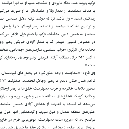
ترکیه ربوده شد، نظام نابودی و شکنجه علیه او به اجرا درآمده
با هدف ممانعت از دیدار وکلا و خانواده‌اش با او صورت می‌گی
زندانیان است.» وی تأکید کرد که دولت ترکیه دلایل سیاسی متعدد
او توضیح داد که اندیشه‌ها و فلسفه رهبر اوجالان تنها راه‌ح
است، و به همین دلیل مقامات ترکیه با تمام توان تلاش می‌کنند تا
در خصوص کمپین جهانی که با شعار "آزادی فیزیکی رهبر اوجا
۱۰ اکتبر ۲۰۲۳ برای مطالبه آزادی فیزیکی رهبر اوجالان را
است.»
وی افزود: «مقاومت و اراده خلق کورد در بخش‌های کوردستان، هم
فرا
مجوز ملاقات خانواده و حزب دموکراتیک خلق‌ها با رهبر اوجالان
او تأکید کرد که «خلق‌های منطقه شمال و شرق سوریه و بسیاری ا
می‌دهد که فلسفه و اندیشه او هدفش آزادی تمامی ملت‌ها ا
خلق‌های منطقه شمال و شرق سوریه و گردهمایی آنها حول پروژه
توضیح داد که «پروژه ملت دموکراتیک موفق‌ترین طرح در خاور
پروژه‌ای برای صلح، دموکراسی و برادری خلق‌ها تبدیل شده اس