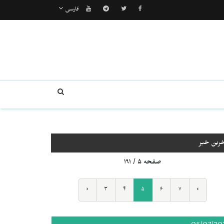
فارسی
خرین خبر
صفحه ۵ / ۱۹۱
‹
۳
۴
۵
۶
۷
›